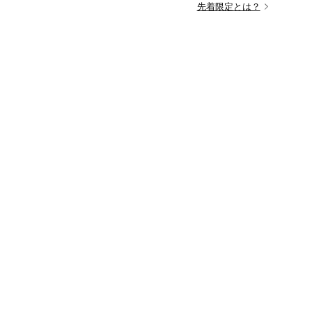
先着限定とは？