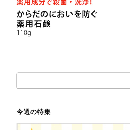
健康志向食品
推しコープ
年間登録米
今週の特集