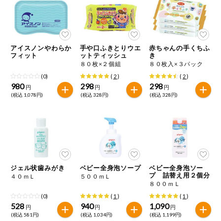
ミールキット
組合員さんの
リクエスト
アイスノンやわらか
手や口ふきとりウエ
赤ちゃんの手くちふ
フィット
ットティッシュ
き
８０枚×２個組
８０枚入×３パック
いいもんみっ
け
(0)
(
2
)
(
2
)
980
298
298
円
円
円
(税込 1,078円)
(税込 328円)
(税込 328円)
オーガニック
ベビー・キッ
ズ関連
サプリメン
ト・栄養補助
食品
ジェル状歯みがき
ベビー全身泡ソープ
ベビー全身泡ソー
プ 詰替え用２個分
アレルゲン対
４０ｍＬ
５００ｍＬ
応
８００ｍＬ
(0)
(
1
)
(
1
)
528
940
1,090
エシカル
円
円
円
(税込 581円)
(税込 1,034円)
(税込 1,199円)