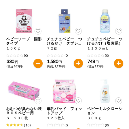
健康志向食品
推しコープ
ベビーソープ 固形
チュチュベビー つ
チュチュベビー つ
年間登録米
タイプ
けるだけ タブレッ
けるだけ（塩素系）
ト（塩素系）
１００ｇ
７２錠
１１００ｍＬ
(0)
(0)
(0)
330
1,580
748
円
円
円
(税込 363円)
(税込 1,738円)
(税込 823円)
おむつが臭わない袋
母乳パッド フィッ
ベビーミルクローシ
ＢＯＳベビー用
トアップ
ョン
Ｓ ２００枚
１２６枚入
３００ｇ
(
10
)
(0)
(0)