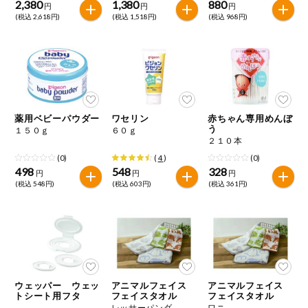
2,380
1,380
880
円
円
円
(税込 2,618円)
(税込 1,518円)
(税込 968円)
薬用ベビーパウダー
ワセリン
赤ちゃん専用めんぼ
う
１５０ｇ
６０ｇ
２１０本
(0)
(
4
)
(0)
498
548
328
円
円
円
(税込 548円)
(税込 603円)
(税込 361円)
ウェッパー ウェッ
アニマルフェイス
アニマルフェイス
トシート用フタ
フェイスタオル
フェイスタオル
レッサーパンダ
ワニ