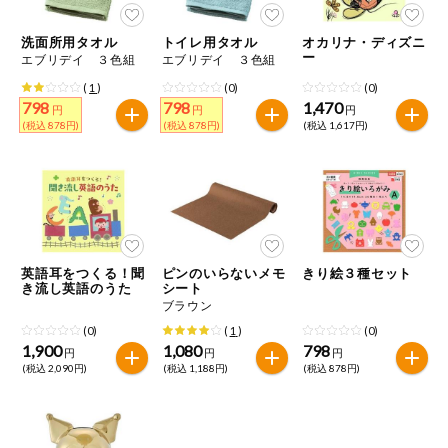
洗面所用タオル
トイレ用タオル
オカリナ・ディズニ
ー
エブリデイ ３色組
エブリデイ ３色組
(
1
)
(0)
(0)
798
798
1,470
円
円
円
(税込 878円)
(税込 878円)
(税込 1,617円)
英語耳をつくる！聞
ピンのいらないメモ
きり絵３種セット
き流し英語のうた
シート
ブラウン
(0)
(
1
)
(0)
1,900
1,080
798
円
円
円
(税込 2,090円)
(税込 1,188円)
(税込 878円)