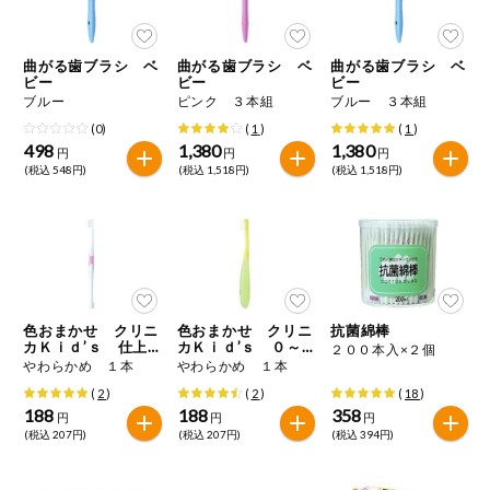
今週のお買い
得
曲がる歯ブラシ ベ
曲がる歯ブラシ ベ
曲がる歯ブラシ ベ
ビー
ビー
ビー
コープ商品
ブルー
ピンク ３本組
ブルー ３本組
(0)
(
1
)
(
1
)
498
1,380
1,380
今週の新登場
円
円
円
(税込 548円)
(税込 1,518円)
(税込 1,518円)
よりどりでお
トク
複数注文でお
トク
ポイントがも
色おまかせ クリニ
色おまかせ クリニ
抗菌綿棒
らえる！
カＫｉｄ’ｓ 仕上
カＫｉｄ’ｓ ０～
２００本入×２個
げみがき専用
２才用
やわらかめ １本
やわらかめ １本
(
2
)
(
2
)
(
18
)
お弁当用商品
188
188
358
円
円
円
(税込 207円)
(税込 207円)
(税込 394円)
かんたん調理