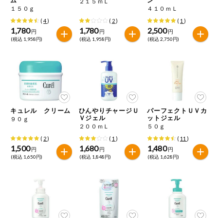
２１５ｍＬ
特定原材料に準ずるもの
１５０ｇ
４１０ｍＬ
おやつ
アーモンド
あわび
いか
(
4
)
(
2
)
(
1
)
1,780
1,780
2,500
円
円
円
自動注文システム登録
(税込 1,958円)
(税込 1,958円)
(税込 2,750円)
飲料
いくら
オレンジ
カシューナッツ
自動注文システム登録を確認する
酒・ノンアル
キウイフルーツ
牛肉
ごま
コール
自動注文システム登録を修正する
切り花・仏花
さけ
さば
ゼラチン
大豆
キュレル クリーム
ひんやりチャージＵ
パーフェクトＵＶカ
くらしの定番品（毎週企画）
ティッシュ・
Ｖジェル
ットジェル
９０ｇ
鶏肉
バナナ
豚肉
トイレットペ
２００ｍＬ
５０ｇ
ーパー
(
2
)
(
1
)
(
11
)
衛生・生理用
マカダミアナッツ
もも
やまいも
1,500
1,680
1,480
円
円
円
品
専門ショップサイト
(税込 1,650円)
(税込 1,848円)
(税込 1,628円)
りんご
キッチン用品
パルコープ・よどがわ生協のサービス
アレルゲン情報は、商品企画時の情報のため、ご使用前には
洗濯・バス・
パルコープ・よどがわ生協の情報サイト
トイレ用品
必ず商品パッケージの表示をご確認ください。