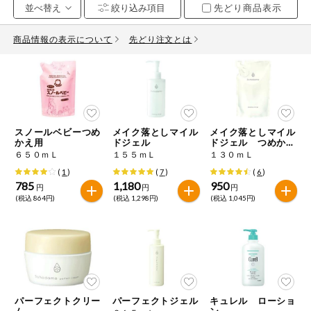
先どり商品表示
お気に入り注文
豆腐・納豆・
こんにゃく
商品情報の表示について
先どり注文とは
注文履歴注文
冷蔵おかず
特価情報
WEBカタログ
冷凍食品
ミールキット
スノールベビーつめ
メイク落としマイル
メイク落としマイル
先着限定から探す
など
かえ用
ドジェル
ドジェル つめかえ
アレルゲン情報
用
６５０ｍＬ
１５５ｍＬ
１３０ｍＬ
特定原材料と特定原材料に準ずるものが含まれていない商品
人気カテゴリ
(
1
)
(
7
)
(
6
)
麺類
を検索できます。
785
1,180
950
円
円
円
(税込 864円)
(税込 1,298円)
(税込 1,045円)
食品から探す
特定原材料
乾物・粉類
小麦
そば
卵
乳
家庭用品から探す
レトルト・缶
詰・瓶詰
落花生
えび
かに
くるみ
目的から探す
調味料・だ
し・油・ルー
パーフェクトクリー
パーフェクトジェル
キュレル ローショ
生協独自
ム
ン