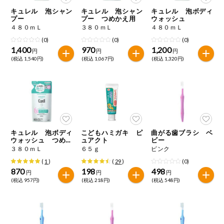
特定原材料に準ずるものは、お取引先から情報提供のあった
ご利用ガイド
住居・生活用
キュレル 泡シャン
キュレル 泡シャン
キュレル 泡ボディ
範囲でのお知らせです。
品
プー
プー つめかえ用
ウォッシュ
４８０ｍＬ
３８０ｍＬ
４８０ｍＬ
商品のリクエスト
コスメ＆ボデ
(0)
(0)
(0)
ィケア
1,400
970
1,200
円
円
円
(税込 1,540円)
(税込 1,067円)
(税込 1,320円)
アプリのダウンロード
ベビー
PC版サイトを表示
衣料品
テキスト注文サイトを表示
趣味・娯楽
キュレル 泡ボディ
こどもハミガキ ピ
曲がる歯ブラシ ベ
お問い合わせ
ウォッシュ つめか
ュアクト
ビー
え用
３８０ｍＬ
６５ｇ
ピンク
ペット
(
1
)
(
29
)
(0)
870
198
498
円
円
円
(税込 957円)
(税込 218円)
(税込 548円)
先着限定企画
スマート・ワ
ン注文