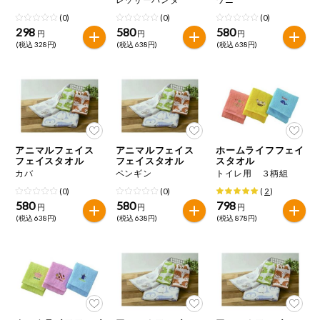
(0)
(0)
(0)
298
580
580
円
円
円
(税込 328円)
(税込 638円)
(税込 638円)
アニマルフェイス
アニマルフェイス
ホームライフフェイ
フェイスタオル
フェイスタオル
スタオル
カバ
ペンギン
トイレ用 ３柄組
(0)
(0)
(
2
)
580
580
798
円
円
円
(税込 638円)
(税込 638円)
(税込 878円)