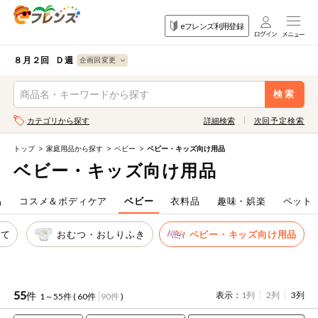
食品
家庭用品
目的
eフレンズ利用登録
から探す
から探す
から探す
検索条件を指定してください。全項目に条件を指定しなくて
果物
果物すべて
８月２回 Ｄ週
ログイン
も検索できます。
検索
野菜
キーワード
カテゴリから探す
詳細検索
次回予定検索
生協加入はこちら
肉・ハム・ソ
ーセージ
トップ
家庭用品から探す
ベビー
ベビー・キッズ向け用品
eフレンズとは
ベビー・キッズ向け用品
キーワードをすべて含む
魚介・加工品
いずれかのキーワードを含む
登録から開始まで
品
コスメ＆ボディケア
ベビー
衣料品
趣味・娯楽
ペット
米・雑穀など
べて
おむつ・おしりふき
ベビー・キッズ向け用品
メーカー名
卵・牛乳・乳
先着限定
製品
注文番号注文
55
件
表示：
1列
2列
3列
1～55件 (
60件
90件
)
パン・ジャム
カテゴリ