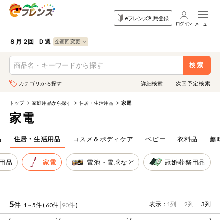
食品
家庭用品
目的
eフレンズ利用登録
から探す
から探す
から探す
検索条件を指定してください。全項目に条件を指定しなくて
果物
果物すべて
８月２回 Ｄ週
ログイン
も検索できます。
検索
野菜
キーワード
カテゴリから探す
詳細検索
次回予定検索
生協加入はこちら
肉・ハム・ソ
ーセージ
トップ
家庭用品から探す
住居・生活用品
家電
eフレンズとは
家電
キーワードをすべて含む
魚介・加工品
いずれかのキーワードを含む
登録から開始まで
品
住居・生活用品
コスメ＆ボディケア
ベビー
衣料品
趣
米・雑穀など
用品
家電
電池・電球など
冠婚葬祭用品
メーカー名
卵・牛乳・乳
先着限定
製品
注文番号注文
5
件
表示：
1列
2列
3列
1～5件 (
60件
90件
)
パン・ジャム
カテゴリ