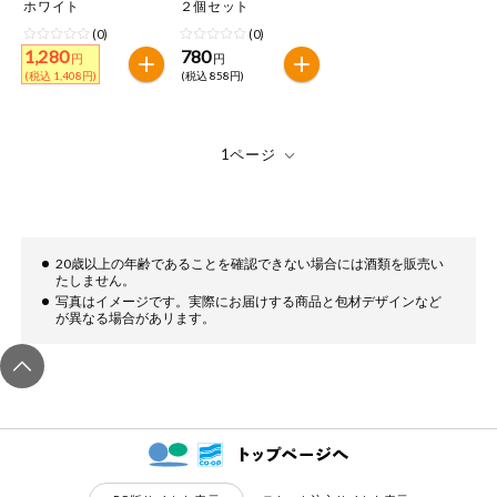
特定原材料に準ずるもの
ホワイト
２個セット
おやつ
(0)
(0)
アーモンド
あわび
いか
1,280
780
円
円
(税込 1,408円)
(税込 858円)
自動注文システム登録
飲料
いくら
オレンジ
カシューナッツ
自動注文システム登録を確認する
酒・ノンアル
キウイフルーツ
牛肉
ごま
コール
自動注文システム登録を修正する
切り花・仏花
さけ
さば
ゼラチン
大豆
くらしの定番品（毎週企画）
ティッシュ・
20歳以上の年齢であることを確認できない場合には酒類を販売い
鶏肉
バナナ
豚肉
トイレットペ
たしません。
ーパー
写真はイメージです。実際にお届けする商品と包材デザインなど
が異なる場合があリます。
衛生・生理用
マカダミアナッツ
もも
やまいも
品
専門ショップサイト
りんご
キッチン用品
パルコープ・よどがわ生協のサービス
アレルゲン情報は、商品企画時の情報のため、ご使用前には
洗濯・バス・
パルコープ・よどがわ生協の情報サイト
トイレ用品
必ず商品パッケージの表示をご確認ください。