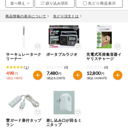
先どり商品表示
お気に入り注文
豆腐・納豆・
こんにゃく
商品情報の表示について
先どり注文とは
注文履歴注文
冷蔵おかず
特価情報
WEBカタログ
冷凍食品
ミールキット
サーキュレーターク
ポータブルラジオ
充電式耳掛集音器イ
先着限定から探す
など
リーナー
ヤリスチャージ
アレルゲン情報
(
1
)
(0)
(0)
特定原材料と特定原材料に準ずるものが含まれていない商品
人気カテゴリ
麺類
498
7,480
12,800
円
円
円
を検索できます。
(税込 548円)
(税込 8,228円)
(税込 14,080円)
食品から探す
特定原材料
乾物・粉類
小麦
そば
卵
乳
家庭用品から探す
レトルト・缶
詰・瓶詰
落花生
えび
かに
くるみ
目的から探す
調味料・だ
雷ガード扉付タップ
差し込み口が回るミ
し・油・ルー
ラン
ニタップ
生協独自