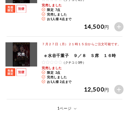
特定原材料に準ずるものは、お取引先から情報提供のあった
ご利用ガイド
住居・生活用
完売しました
範囲でのお知らせです。
限定 7点
品
完売しました
お1人様 4点まで
商品のリクエスト
コスメ＆ボデ
14,500
ィケア
円
アプリのダウンロード
ベビー
７月２７日（月）２１時１５分からご注文可能です。
PC版サイトを表示
完売
ｅ水谷千重子 ９／８ Ｓ席 １６時
衣料品
（クチコミ0件）
テキスト注文サイトを表示
完売しました
趣味・娯楽
限定 2点
完売しました
お問い合わせ
お1人様 2点まで
12,500
ペット
円
先着限定企画
スマート・ワ
ン注文