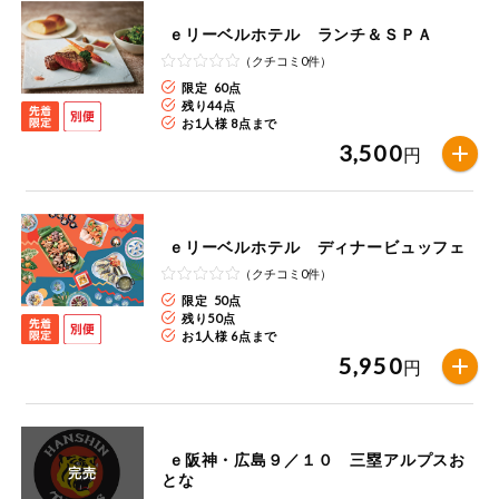
お気に入り注文
豆腐・納豆・
ｅリーベルホテル ランチ＆ＳＰＡ
こんにゃく
（クチコミ0件）
注文履歴注文
限定 60点
冷蔵おかず
残り
44
点
特価情報
お1人様 8点まで
WEBカタログ
3,500
円
冷凍食品
ミールキット
先着限定から探す
など
アレルゲン情報
ｅリーベルホテル ディナービュッフェ
特定原材料と特定原材料に準ずるものが含まれていない商品
人気カテゴリ
（クチコミ0件）
麺類
を検索できます。
限定 50点
残り
50
点
食品から探す
お1人様 6点まで
特定原材料
乾物・粉類
5,950
円
小麦
そば
卵
乳
家庭用品から探す
レトルト・缶
詰・瓶詰
落花生
えび
かに
くるみ
目的から探す
調味料・だ
ｅ阪神・広島９／１０ 三塁アルプスお
完売
し・油・ルー
とな
生協独自