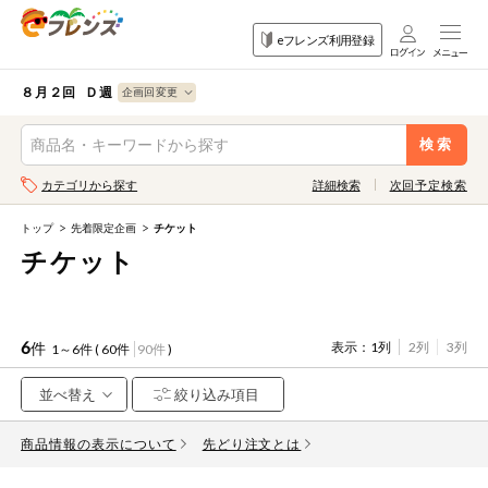
食品
家庭用品
目的
eフレンズ利用登録
から探す
から探す
から探す
検索条件を指定してください。全項目に条件を指定しなくて
果物
果物すべて
８月２回 Ｄ週
ログイン
も検索できます。
検索
野菜
キーワード
カテゴリから探す
詳細検索
次回予定検索
生協加入はこちら
肉・ハム・ソ
ーセージ
トップ
先着限定企画
チケット
eフレンズとは
チケット
キーワードをすべて含む
魚介・加工品
いずれかのキーワードを含む
登録から開始まで
米・雑穀など
6
件
表示：
1列
2列
3列
1～6件 (
60件
90件
)
メーカー名
卵・牛乳・乳
先着限定
製品
商品情報の表示について
注文番号注文
先どり注文とは
パン・ジャム
カテゴリ