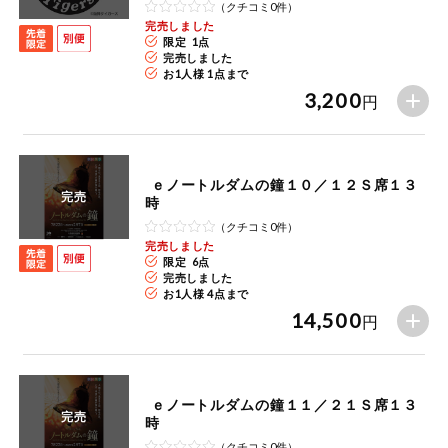
特定原材料に準ずるもの
（クチコミ0件）
おやつ
完売しました
アーモンド
あわび
いか
限定 1点
完売しました
お1人様 1点まで
自動注文システム登録
飲料
いくら
オレンジ
カシューナッツ
3,200
円
自動注文システム登録を確認する
酒・ノンアル
キウイフルーツ
牛肉
ごま
コール
自動注文システム登録を修正する
ｅノートルダムの鐘１０／１２Ｓ席１３
切り花・仏花
さけ
さば
ゼラチン
大豆
完売
時
（クチコミ0件）
くらしの定番品（毎週企画）
ティッシュ・
完売しました
鶏肉
バナナ
豚肉
トイレットペ
限定 6点
ーパー
完売しました
お1人様 4点まで
衛生・生理用
マカダミアナッツ
もも
やまいも
品
専門ショップサイト
14,500
円
りんご
キッチン用品
パルコープ・よどがわ生協のサービス
ｅノートルダムの鐘１１／２１Ｓ席１３
アレルゲン情報は、商品企画時の情報のため、ご使用前には
洗濯・バス・
パルコープ・よどがわ生協の情報サイト
完売
時
トイレ用品
必ず商品パッケージの表示をご確認ください。
（クチコミ0件）