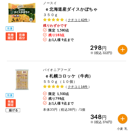
お気に入り注文
ノースイ
豆腐・納豆・
ｅ北海道産ダイスかぼちゃ
こんにゃく
３５０ｇ
注文履歴注文
（
クチコミ
42
件
）
冷蔵おかず
残りわずかです
限定 1,580点
特価情報
WEBカタログ
残り
183
点
お1人様 9点まで
冷凍食品
298
円
※ (税込 322円)
ミールキット
先着限定から探す
など
アレルゲン情報
パイオニアフーズ
特定原材料と特定原材料に準ずるものが含まれていない商品
人気カテゴリ
麺類
ｅ札幌コロッケ（牛肉）
を検索できます。
５５０ｇ（１０個）
（
クチコミ
14
件
）
食品から探す
特定原材料
乾物・粉類
限定 1,500点
残り
798
点
小麦
そば
卵
乳
家庭用品から探す
お1人様 9点まで
レトルト・缶
本体35円（税込38円）/1個
詰・瓶詰
348
落花生
えび
かに
くるみ
円
目的から探す
調味料・だ
※ (税込 376円)
し・油・ルー
小麦
乳
生協独自