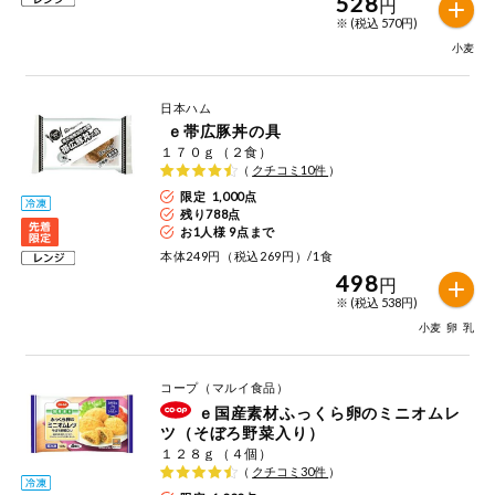
528
円
※ (税込 570円)
小麦
日本ハム
ｅ帯広豚丼の具
１７０ｇ（２食）
（
クチコミ
10
件
）
限定 1,000点
残り
788
点
お1人様 9点まで
本体249円（税込269円）/1食
498
円
※ (税込 538円)
小麦
卵
乳
コープ（マルイ食品）
ｅ国産素材ふっくら卵のミニオムレ
ツ（そぼろ野菜入り）
１２８ｇ（４個）
（
クチコミ
30
件
）