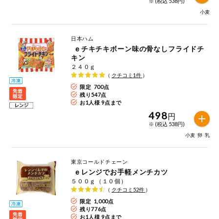
※ (税込 538円)
今週のお買い
小麦
得
日本ハム
コープ商品
ｅチキチキボーン味の骨なしフライドチ
キン
２４０ｇ
今週の新登場
（
クチコミ
1
件
）
限定 700点
よりどりでお
残り
547
点
トク
お1人様 9点まで
498
円
複数注文でお
※ (税込 538円)
トク
小麦
卵
乳
ポイントがも
らえる！
東京コールドチェーン
ｅレンジでお手軽メンチカツ
お弁当用商品
５００ｇ（１０個）
（
クチコミ
52
件
）
限定 1,000点
かんたん調理
残り
776
点
お1人様 9点まで