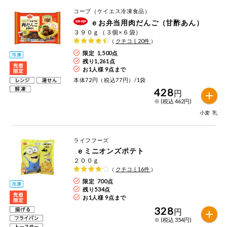
コープ（ケイエス冷凍食品）
ｅお弁当用肉だんご（甘酢あん）
３９０ｇ（３個×６袋）
（
クチコミ
20
件
）
限定 1,500点
残り
1,261
点
お1人様 9点まで
本体72円（税込77円）/1袋
428
円
※ (税込 462円)
小麦
乳
ライフフーズ
ｅミニオンズポテト
２００ｇ
（
クチコミ
16
件
）
限定 700点
残り
534
点
お1人様 9点まで
328
円
※ (税込 354円)