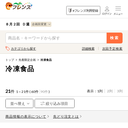
食品
家庭用品
目的
eフレンズ利用登録
から探す
から探す
から探す
検索条件を指定してください。全項目に条件を指定しなくて
果物
果物すべて
８月２回 Ｄ週
ログイン
も検索できます。
検索
野菜
キーワード
カテゴリから探す
詳細検索
次回予定検索
生協加入はこちら
肉・ハム・ソ
ーセージ
トップ
先着限定企画
冷凍食品
eフレンズとは
冷凍食品
キーワードをすべて含む
魚介・加工品
いずれかのキーワードを含む
登録から開始まで
米・雑穀など
21
件
表示：
1列
2列
3列
1～21件 (
60件
90件
)
メーカー名
卵・牛乳・乳
先着限定
製品
商品情報の表示について
注文番号注文
先どり注文とは
パン・ジャム
カテゴリ