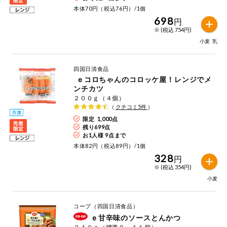
本体70円（税込76円）/1個
ミールキット
698
円
※ (税込 754円)
組合員さんの
小麦
乳
リクエスト
いいもんみっ
四国日清食品
け
ｅコロちゃんのコロッケ屋！レンジでメ
ンチカツ
２００ｇ（４個）
オーガニック
（
クチコミ
5
件
）
限定 1,000点
ベビー・キッ
残り
699
点
ズ関連
お1人様 9点まで
本体82円（税込89円）/1個
サプリメン
ト・栄養補助
328
円
食品
※ (税込 354円)
小麦
アレルゲン対
応
コープ（四国日清食品）
エシカル
ｅ甘辛味のソースとんかつ