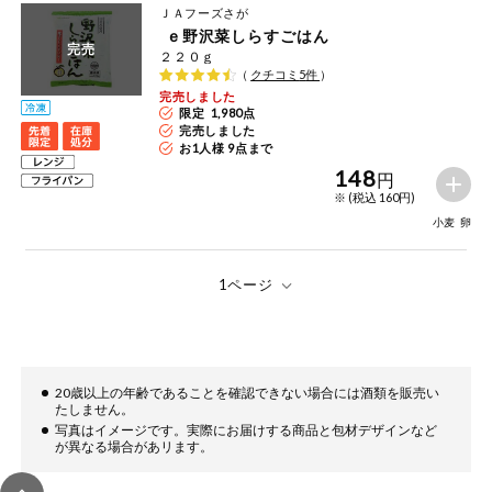
ＪＡフーズさが
ｅ野沢菜しらすごはん
完売
２２０ｇ
（
クチコミ
5
件
）
完売しました
限定 1,980点
完売しました
お1人様 9点まで
148
円
※ (税込 160円)
小麦
卵
20歳以上の年齢であることを確認できない場合には酒類を販売い
たしません。
写真はイメージです。実際にお届けする商品と包材デザインなど
が異なる場合があリます。