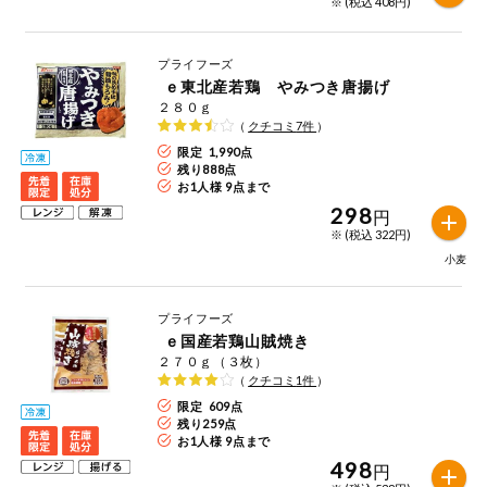
特定原材料に準ずるものは、お取引先から情報提供のあった
※ (税込 408円)
ご利用ガイド
住居・生活用
範囲でのお知らせです。
品
プライフーズ
商品のリクエスト
コスメ＆ボデ
ｅ東北産若鶏 やみつき唐揚げ
ィケア
２８０ｇ
（
クチコミ
7
件
）
アプリのダウンロード
ベビー
限定 1,990点
残り
888
点
PC版サイトを表示
お1人様 9点まで
298
衣料品
円
※ (税込 322円)
テキスト注文サイトを表示
小麦
趣味・娯楽
お問い合わせ
プライフーズ
ペット
ｅ国産若鶏山賊焼き
２７０ｇ（３枚）
（
クチコミ
1
件
）
先着限定企画
限定 609点
残り
259
点
お1人様 9点まで
スマート・ワ
ン注文
498
円