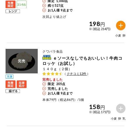
限定 1,000点
残り
527
点
お1人様 9点まで
次回より値上げ
198
円
※ (税込 214円)
小麦
卵
クワバラ食品
ｅソースなしでもおいしい！牛肉コ
完売
ロッケ（お試し）
１４０ｇ（２個）
（
クチコミ
12
件
）
完売しました
限定 205点
完売しました
お1人様 9点まで
本体79円（税込86円）/1個
158
円
※ (税込 171円)
小麦
卵
乳