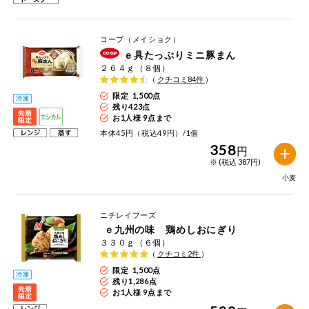
コープ（メイショク）
ｅ具たっぷりミニ豚まん
２６４ｇ（８個）
（
クチコミ
84
件
）
限定 1,500点
残り
423
点
お1人様 9点まで
本体45円（税込49円）/1個
358
円
※ (税込 387円)
小麦
ニチレイフーズ
ｅ九州の味 鶏めしおにぎり
３３０ｇ（６個）
（
クチコミ
2
件
）
限定 1,500点
残り
1,286
点
お1人様 9点まで