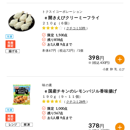
特定原材料に準ずるもの
おやつ
アーモンド
あわび
いか
トクスイコーポレーション
ｅ開きえびクリーミーフライ
自動注文システム登録
２１０ｇ（６個）
飲料
いくら
オレンジ
カシューナッツ
（
クチコミ
10
件
）
限定 1,500点
自動注文システム登録を確認する
酒・ノンアル
残り
858
点
キウイフルーツ
牛肉
ごま
コール
お1人様 9点まで
本体67円（税込72円）/1個
自動注文システム登録を修正する
398
切り花・仏花
さけ
さば
ゼラチン
大豆
円
※ (税込 430円)
くらしの定番品（毎週企画）
ティッシュ・
小麦
卵
乳
えび
鶏肉
バナナ
豚肉
トイレットペ
ーパー
味の素
衛生・生理用
マカダミアナッツ
もも
やまいも
ｅ国産チキンのレモンバジル香味揚げ
品
専門ショップサイト
１９０ｇ（９～１１個）
（
クチコミ
26
件
）
りんご
キッチン用品
パルコープ・よどがわ生協のサービス
限定 1,000点
残り
567
点
お1人様 9点まで
アレルゲン情報は、商品企画時の情報のため、ご使用前には
洗濯・バス・
パルコープ・よどがわ生協の情報サイト
トイレ用品
378
必ず商品パッケージの表示をご確認ください。
円