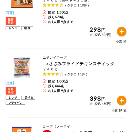
２４０ｇ（標準９～１１個）
（
クチコミ
19
件
）
健康志向食品
限定 1,500点
残り
673
点
お1人様 9点まで
推しコープ
298
円
※ (税込 322円)
年間登録米
小麦
卵
ニチレイフーズ
ｅささみフライドチキンスティック
２４０ｇ
（
クチコミ
1
件
）
限定 1,000点
残り
446
点
お1人様 9点まで
398
円
※ (税込 430円)
小麦
卵
乳
コープ（ノースイ）