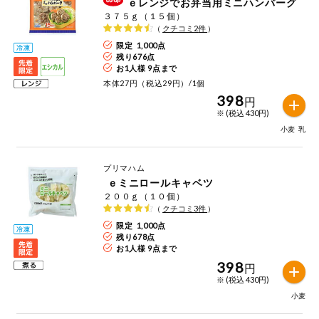
ｅレンジでお弁当用ミニハンバーグ
３７５ｇ（１５個）
（
クチコミ
2
件
）
限定 1,000点
残り
676
点
お1人様 9点まで
本体27円（税込29円）/1個
398
円
※ (税込 430円)
小麦
乳
プリマハム
ｅミニロールキャベツ
２００ｇ（１０個）
（
クチコミ
3
件
）
限定 1,000点
残り
678
点
お1人様 9点まで
398
円
※ (税込 430円)
小麦