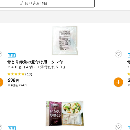
骨とり赤魚の煮付け用 タレ付
品を検索できます。
２４０ｇ（４切）＋添付たれ５０ｇ
(
13
)
698
円
※ (税込 754円)
※
花生
えび
かに
くるみ
ら
オレンジ
カシューナッツ
キウイフルー
バナナ
豚肉
マカダミアナッツ
もも