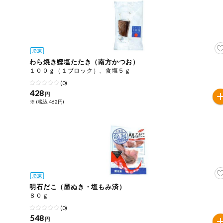
今週のお買い
得
コープ商品
わら焼き鰹塩たたき（南方かつお）
今週の新登場
１００ｇ（１ブロック）、食塩５ｇ
(0)
428
よりどりでお
円
トク
※ (税込 462円)
複数注文でお
トク
ポイントがも
らえる！
お弁当用商品
明石だこ（墨ぬき・塩もみ済）
８０ｇ
かんたん調理
(0)
548
円