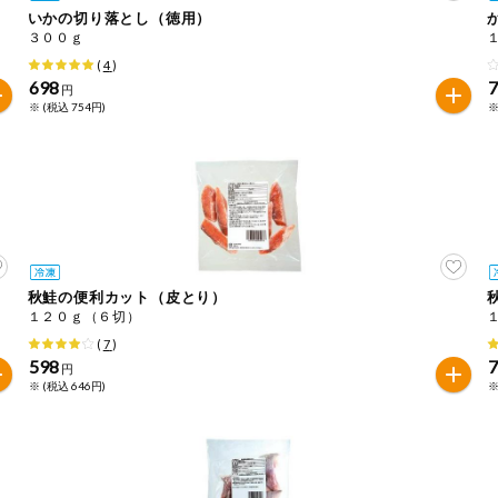
いかの切り落とし（徳用）
３００ｇ
は必ず商品パッケージの表示をご確認ください。
(
4
)
た範囲でのお知らせです。
698
円
※ (税込 754円)
※
秋鮭の便利カット（皮とり）
１２０ｇ（６切）
(
7
)
598
円
※ (税込 646円)
※