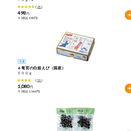
(
21
)
健康志向食品
498
円
※ (税込 538円)
推しコープ
年間登録米
ｅ竜宮の白姫えび（国産）
５００ｇ
(
11
)
1,080
円
※ (税込 1,166円)