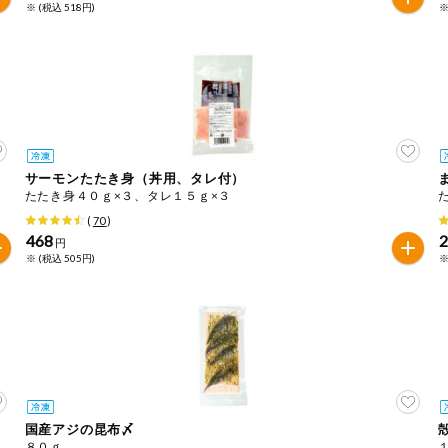
※ (税込 518円)
※
サーモンたたき身（丼用、タレ付）
たたき身４０ｇ×３、タレ１５ｇ×３
(
70
)
468
円
※ (税込 505円)
※
国産アジの昆布〆
８０ｇ