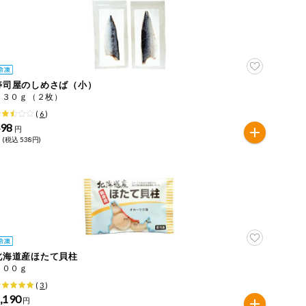
寿司屋のしめさば（小）
１３０ｇ（２枚）
(
6
)
498
円
 (税込 538円)
北海道産ほたて貝柱
１００ｇ
(
3
)
,190
円