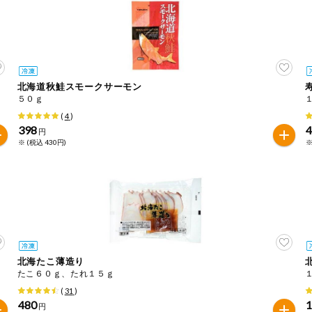
北海道秋鮭スモークサーモン
５０ｇ
(
4
)
398
円
※ (税込 430円)
※
北海たこ薄造り
たこ６０ｇ、たれ１５ｇ
(
31
)
480
1
円