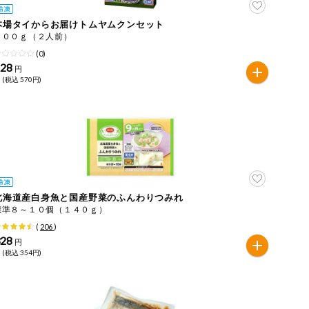
本場タイからお届けトムヤムクンセット
３００ｇ（２人前）
(0)
528
円
 (税込 570円)
北海道産白身魚と国産野菜のふんわりつみれ
標準８～１０個（１４０ｇ）
(
206
)
328
円
 (税込 354円)