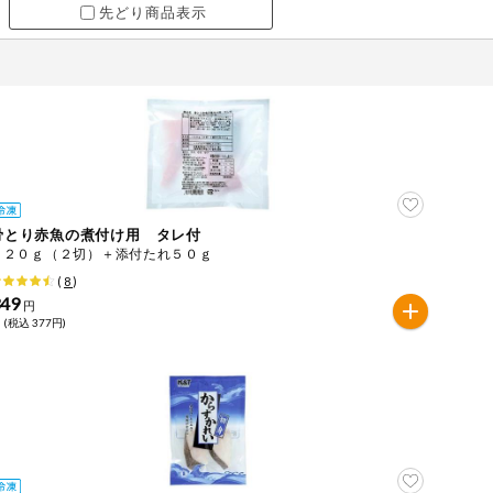
先どり商品表示
骨とり赤魚の煮付け用 タレ付
１２０ｇ（２切）＋添付たれ５０ｇ
(
8
)
349
円
 (税込 377円)
ツ
牛肉
ごま
さけ
やまいも
りんご