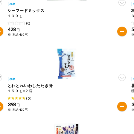
シーフードミックス
１３０ｇ
(0)
428
円
※ (税込 462円)
※
とれとれいわしたたき身
１５０ｇ×２袋
(
5
)
398
円
※ (税込 430円)
※