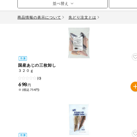
お気に入り注文
豆腐・納豆・
こんにゃく
商品情報の表示について
先どり注文とは
注文履歴注文
冷蔵おかず
特価情報
WEBカタログ
冷凍食品
ミールキット
先着限定から探す
アレルゲン情報
など
国産あじの三枚卸し
特定原材料と特定原材料に準ずるものが含まれていない商
３２０ｇ
人気カテゴリ
麺類
(0)
特定原材料
698
円
※ (税込 754円)
食品から探す
小麦
そば
卵
乳
落
乾物・粉類
家庭用品から探す
レトルト・缶
特定原材料に準ずるもの
詰・瓶詰
アーモンド
あわび
いか
いく
目的から探す
調味料・だ
し・油・ルー
生協独自
さば
ゼラチン
大豆
鶏肉