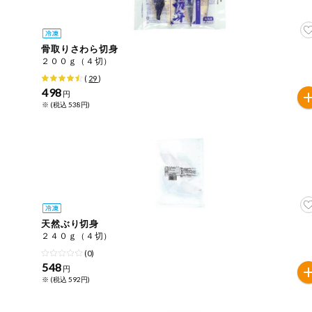
ご利用ガイド
住居・生活用
品
商品のリクエスト
骨取りさわら切身
コスメ＆ボデ
２００ｇ（４切）
ィケア
(
29
)
アプリのダウンロード
498
円
ベビー
※ (税込 538円)
PC版サイトを表示
衣料品
テキスト注文サイトを表示
趣味・娯楽
お問い合わせ
ペット
天然ぶり切身
２４０ｇ（４切）
先着限定企画
(0)
548
円
※ (税込 592円)
スマート・ワ
ン注文