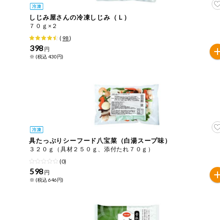
しじみ屋さんの冷凍しじみ（Ｌ）
７０ｇ×２
(
98
)
398
円
※ (税込 430円)
具たっぷりシーフード八宝菜（白湯スープ味）
３２０ｇ（具材２５０ｇ、添付たれ７０ｇ）
(0)
598
円
※ (税込 646円)