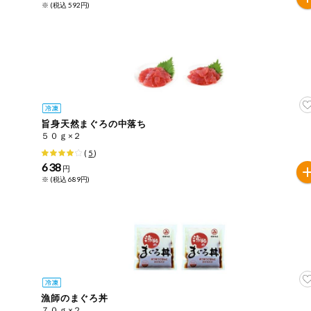
※ (税込 592円)
ミールキット
組合員さんの
リクエスト
いいもんみっ
け
旨身天然まぐろの中落ち
オーガニック
５０ｇ×２
(
5
)
638
ベビー・キッ
円
ズ関連
※ (税込 689円)
サプリメン
ト・栄養補助
食品
アレルゲン対
応
エシカル
漁師のまぐろ丼
７０ｇ×２