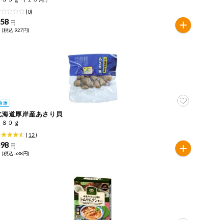
(0)
858
円
 (税込 927円)
北海道厚岸産あさり貝
１８０ｇ
(
12
)
498
円
 (税込 538円)