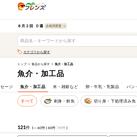
食品
から探す
検索条件を指定してください。全項目に条件を指定しなく
果物
果物すべて
８月２回 Ｄ週
ログイン
野菜
キーワード
カテゴリから探す
生協加入はこちら
肉・ハム・ソ
ーセージ
トップ
食品から探す
魚介・加工品
キーワードをすべて含む
eフレンズとは
魚介・加工品
いずれかのキーワードを含む
魚介・加工品
登録から開始まで
ーセージ
魚介・加工品
米・雑穀など
卵・牛乳・乳製品
パン
米・雑穀など
メーカー名
すべて
刺身・鮮魚
切り身・下処理済み魚
卵・牛乳・乳
先着限定
製品
注文番号注文
121
件
1～60件 (
60件
90件
)
パン・ジャム
カテゴリ