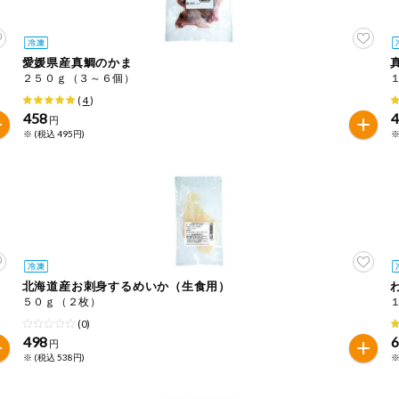
愛媛県産真鯛のかま
２５０ｇ（３～６個）
(
4
)
458
円
※ (税込 495円)
※
北海道産お刺身するめいか（生食用）
５０ｇ（２枚）
(0)
498
円
※ (税込 538円)
※