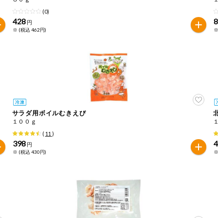
(0)
428
円
※ (税込 462円)
※
サラダ用ボイルむきえび
１００ｇ
(
11
)
398
円
※ (税込 430円)
※