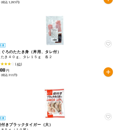
 (税込 1,285円)
まぐろのたたき身（丼用、タレ付）
たたき４０ｇ、タレ１５ｇ 各２
(
43
)
288
円
 (税込 311円)
殻付きブラックタイガー（大）
１８５ｇ（１０尾）