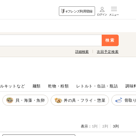
目的
eフレンズ利用登録
から探す
検索
詳細検索
次回予定検索
ルキットなど
麺類
乾物・粉類
レトルト・缶詰・瓶詰
調味
貝・海藻・魚卵
丼の具・フライ・惣菜
骨取
表示：
1列
2列
3列