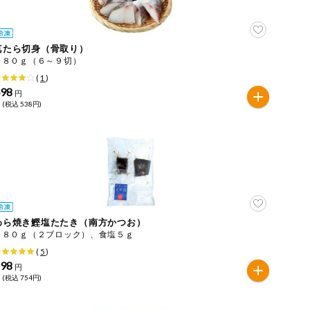
真たら切身（骨取り）
１８０ｇ（６～９切）
(
1
)
498
円
 (税込 538円)
わら焼き鰹塩たたき（南方かつお）
１８０ｇ（２ブロック）、食塩５ｇ
(
5
)
698
円
 (税込 754円)