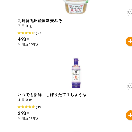
ご利用ガイド
住居・生活用
品
商品のリクエスト
九州発九州産原料麦みそ
コスメ＆ボデ
７５０ｇ
ィケア
(
27
)
アプリのダウンロード
498
円
ベビー
※ (税込 538円)
PC版サイトを表示
衣料品
テキスト注文サイトを表示
趣味・娯楽
お問い合わせ
ペット
いつでも新鮮 しぼりたて生しょうゆ
４５０ｍｌ
先着限定企画
(
13
)
298
円
※ (税込 322円)
スマート・ワ
ン注文