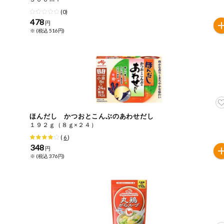
(0)
健康志向食品
478
円
※ (税込 516円)
推しコープ
年間登録米
ほんだし かつおとこんぶのあわせだし
１９２ｇ（８ｇ×２４）
(
6
)
348
円
※ (税込 376円)