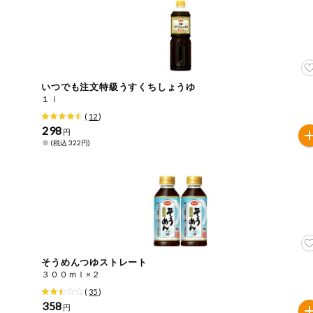
今週のお買い
得
コープ商品
いつでも注文特級うすくちしょうゆ
今週の新登場
１ｌ
(
12
)
298
よりどりでお
円
トク
※ (税込 322円)
複数注文でお
トク
ポイントがも
らえる！
お弁当用商品
そうめんつゆストレート
３００ｍｌ×２
かんたん調理
(
35
)
358
円