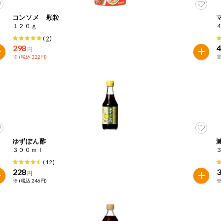
コンソメ 顆粒
１２０ｇ
(
2
)
298
円
※ (税込 322円)
※
ゆずぽん酢
３００ｍｌ
(
12
)
228
円
※ (税込 246円)
※