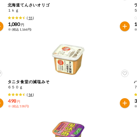
北海道てんさいオリゴ
１ｋｇ
は必ず商品パッケージの表示をご確認ください。
(
55
)
た範囲でのお知らせです。
1,080
1
円
※ (税込 1,166円)
※
タニタ食堂の減塩みそ
６５０ｇ
(
54
)
498
円
※ (税込 538円)
※