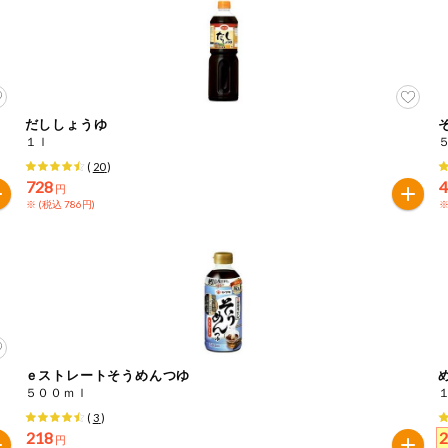
だししょうゆ
１ｌ
(
20
)
728
円
※ (税込 786円)
※
ｅストレートそうめんつゆ
５００ｍｌ
(
3
)
218
円