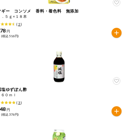
マギー コンソメ 香料・着色料 無添加
４．５ｇ×１８本
(
2
)
478
円
 (税込 516円)
減塩ゆずぽん酢
３６０ｍｌ
(
3
)
348
円
 (税込 376円)