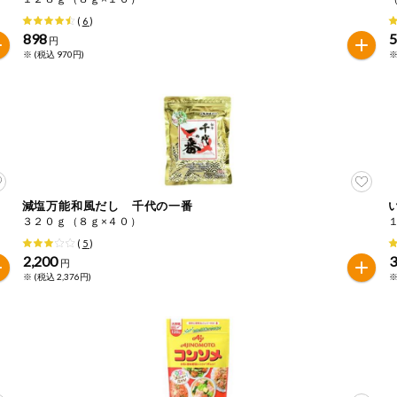
(
6
)
898
円
※ (税込 970円)
※
減塩万能和風だし 千代の一番
３２０ｇ（８ｇ×４０）
(
5
)
2,200
円
※ (税込 2,376円)
※