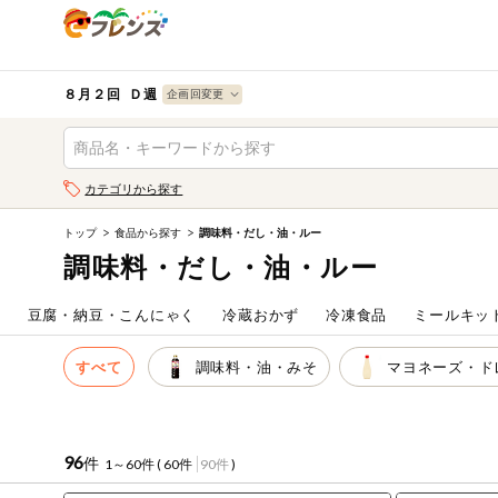
食品
から探す
検索条件を指定してください。全項目に条件を指定しなく
果物
果物すべて
８月２回 Ｄ週
ログイン
野菜
キーワード
カテゴリから探す
生協加入はこちら
肉・ハム・ソ
ーセージ
トップ
食品から探す
調味料・だし・油・ルー
キーワードをすべて含む
eフレンズとは
調味料・だし・油・ルー
いずれかのキーワードを含む
魚介・加工品
登録から開始まで
ム
豆腐・納豆・こんにゃく
冷蔵おかず
冷凍食品
ミールキッ
米・雑穀など
メーカー名
すべて
調味料・油・みそ
マヨネーズ・ド
卵・牛乳・乳
先着限定
製品
注文番号注文
96
件
1～60件 (
60件
90件
)
パン・ジャム
カテゴリ