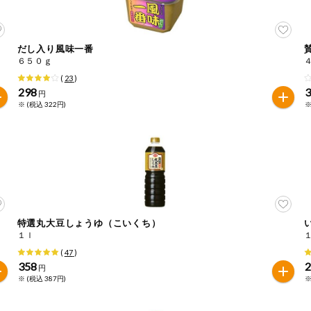
だし入り風味一番
６５０ｇ
(
23
)
298
円
※ (税込 322円)
※
特選丸大豆しょうゆ（こいくち）
１ｌ
(
47
)
358
円
※ (税込 387円)
※