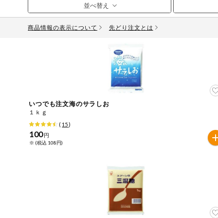
お気に入り注文
豆腐・納豆・
こんにゃく
商品情報の表示について
先どり注文とは
注文履歴注文
冷蔵おかず
特価情報
WEBカタログ
冷凍食品
ミールキット
先着限定から探す
アレルゲン情報
など
いつでも注文海のサラしお
特定原材料と特定原材料に準ずるものが含まれていない商
１ｋｇ
人気カテゴリ
麺類
(
15
)
特定原材料
100
円
※ (税込 108円)
食品から探す
小麦
そば
卵
乳
落
乾物・粉類
家庭用品から探す
レトルト・缶
特定原材料に準ずるもの
詰・瓶詰
アーモンド
あわび
いか
いく
目的から探す
調味料・だ
し・油・ルー
生協独自
さば
ゼラチン
大豆
鶏肉