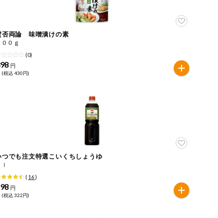
賛否両論 味噌漬けの素
４００ｇ
(0)
398
円
 (税込 430円)
いつでも注文特選こいくちしょうゆ
１ｌ
(
16
)
298
円
 (税込 322円)