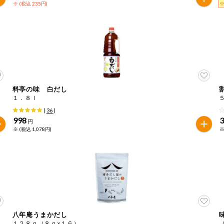
※ (税込 235円)
※
料亭の味 白だし
１．８ｌ
(
36
)
998
円
※ (税込 1,078円)
※
八年庵うまかだし
１２８ｇ（８ｇ×１６）