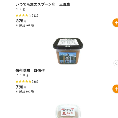
いつでも注文スプーン印 三温糖
おやつ
１ｋｇ
アレルゲン情報は、商品企画時の情報のため、ご使用前に
(
11
)
特定原材料に準ずるものは、お取引先から情報提供のあっ
378
自動注文システム登録
円
飲料
※ (税込 408円)
酒・ノンアル
自動注文システム登録を確認する
コール
自動注文システム登録を修正する
切り花・仏花
くらしの定番品（毎週企画）
ティッシュ・
トイレットペ
ーパー
信州味噌 自信作
７５０ｇ
衛生・生理用
(
38
)
品
専門ショップサイト
798
円
※ (税込 862円)
キッチン用品
パルコープ・よどがわ生協のサービス
洗濯・バス・
パルコープ・よどがわ生協の情報サイト
トイレ用品