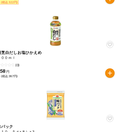
 (税込 322円)
割烹白だしお塩ひかえめ
５００ｍｌ
(0)
358
円
 (税込 387円)
味パック
（１０．５ｇ×８）×３