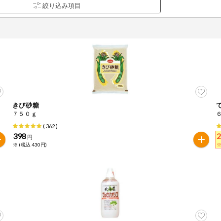
きび砂糖
品を検索できます。
７５０ｇ
(
362
)
398
円
※ (税込 430円)
※
花生
えび
かに
くるみ
ら
オレンジ
カシューナッツ
キウイフルー
バナナ
豚肉
マカダミアナッツ
もも