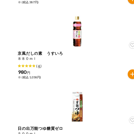
※ (税込 387円)
ミールキット
組合員さんの
リクエスト
いいもんみっ
け
京風だしの素 うすいろ
オーガニック
８８０ｍｌ
(
4
)
980
ベビー・キッ
円
ズ関連
※ (税込 1,058円)
サプリメン
ト・栄養補助
食品
アレルゲン対
応
エシカル
日の出万能つゆ糖質ゼロ
５００ｍｌ