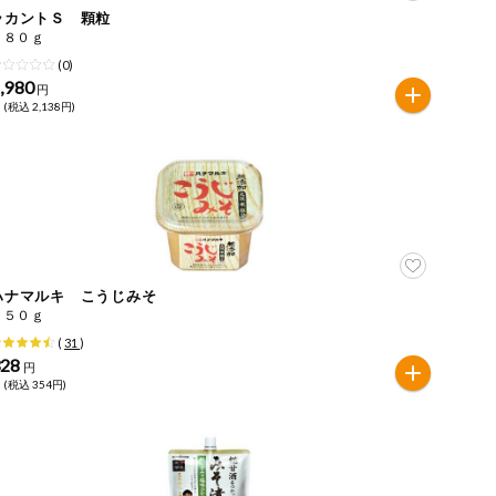
ラカントＳ 顆粒
５８０ｇ
(0)
,980
円
 (税込 2,138円)
ハナマルキ こうじみそ
７５０ｇ
(
31
)
328
円
 (税込 354円)