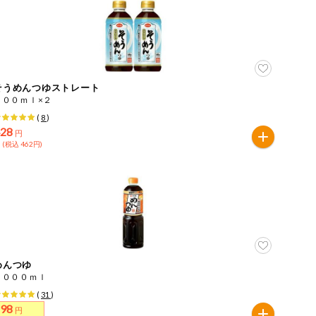
そうめんつゆストレート
５００ｍｌ×２
(
8
)
428
円
 (税込 462円)
めんつゆ
１０００ｍｌ
(
31
)
298
円