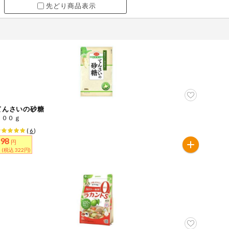
先どり商品表示
てんさいの砂糖
６００ｇ
(
6
)
298
円
 (税込 322円)
ツ
牛肉
ごま
さけ
やまいも
りんご