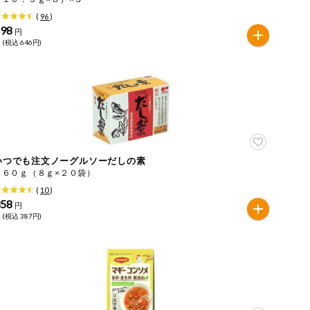
(
96
)
598
円
 (税込 646円)
いつでも注文ノーグルソーだしの素
１６０ｇ（８ｇ×２０袋）
(
10
)
358
円
 (税込 387円)