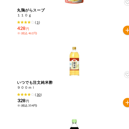
丸鶏がらスープ
１１０ｇ
(
3
)
428
円
※ (税込 462円)
いつでも注文純米酢
９００ｍｌ
(
30
)
328
円
※ (税込 354円)