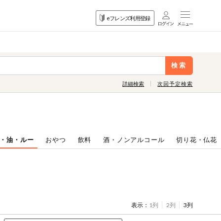
目的
eフレンズ利用登録
から探す
検索
詳細検索
次回予定検索
・油・ルー
おやつ
飲料
酒・ノンアルコール
切り花・仏花
表示：
1列
2列
3列