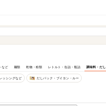
家庭用品
から探す
ても検索できます。
トなど
麺類
乾物・粉類
レトルト・缶詰・瓶詰
調味料・だし
レッシングなど
だしパック・ブイヨン・ルー