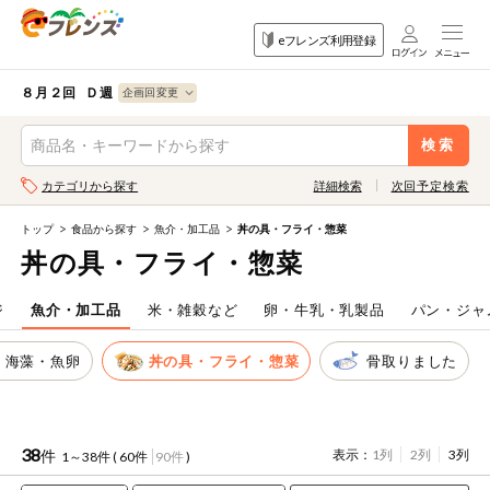
食品
家庭用品
目的
eフレンズ利用登録
から探す
から探す
から探す
検索条件を指定してください。全項目に条件を指定しなくて
果物
果物すべて
８月２回 Ｄ週
ログイン
も検索できます。
検索
野菜
キーワード
カテゴリから探す
詳細検索
次回予定検索
生協加入はこちら
肉・ハム・ソ
ーセージ
トップ
食品から探す
魚介・加工品
丼の具・フライ・惣菜
eフレンズとは
丼の具・フライ・惣菜
キーワードをすべて含む
魚介・加工品
いずれかのキーワードを含む
登録から開始まで
ジ
魚介・加工品
米・雑穀など
卵・牛乳・乳製品
パン・ジャ
米・雑穀など
・海藻・魚卵
丼の具・フライ・惣菜
骨取りました
メーカー名
卵・牛乳・乳
先着限定
製品
注文番号注文
38
件
表示：
1列
2列
3列
1～38件 (
60件
90件
)
パン・ジャム
カテゴリ