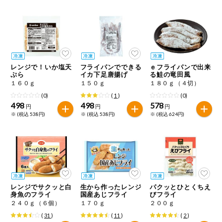
健康志向食品
推しコープ
レンジで！いか塩天
フライパンでできる
ｅフライパンで出来
年間登録米
ぷら
イカ下足唐揚げ
る鮭の竜田風
１６０ｇ
１５０ｇ
１８０ｇ（４切）
(0)
(
1
)
(0)
498
498
578
円
円
円
※ (税込 538円)
※ (税込 538円)
※ (税込 624円)
レンジでサクッと白
生から作ったレンジ
パクッとひとくちえ
身魚のフライ
国産あじフライ
びフライ
２４０ｇ（６個）
１７０ｇ
２００ｇ
(
31
)
(
11
)
(
2
)