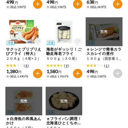
498
498
638
円
円
円
※ (税込 538円)
※ (税込 538円)
※ (税込 689円)
完売
サクッとプリプリえ
海老がギッシリ！ご
ｅレンジで簡単カラ
びフライ（特大）
馳走海老フライ
スカレイの煮付
２０８ｇ（４尾×２）
５００ｇ（３０尾）
１９０ｇ（固形量１４０ｇ）（２切）
(
4
)
(
9
)
(
1
)
1,380
1,580
498
円
円
円
※ (税込 1,490円)
※ (税込 1,706円)
※ (税込 538円)
完売
完売
ｅ白身魚の和風あん
ｅフライパン調理！
かけ
北海道ひとくちホッ
ケフライ
１６０ｇ（２袋）
１８０ｇ