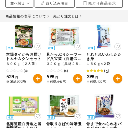
先どり商品表示
お気に入り注文
豆腐・納豆・
こんにゃく
商品情報の表示について
先どり注文とは
注文履歴注文
冷蔵おかず
特価情報
WEBカタログ
冷凍食品
ミールキット
本場タイからお届け
具たっぷりシーフー
とれとれいわしたた
先着限定から探す
など
トムヤムクンセット
ド八宝菜（白湯スー
き身
アレルゲン情報
プ味）
３００ｇ（２人前）
３２０ｇ（具材２５０ｇ、添付たれ７０ｇ）
１５０ｇ×２袋
特定原材料と特定原材料に準ずるものが含まれていない商品
人気カテゴリ
(0)
(0)
(
5
)
麺類
を検索できます。
528
598
398
円
円
円
※ (税込 570円)
※ (税込 646円)
※ (税込 430円)
食品から探す
特定原材料
乾物・粉類
小麦
そば
卵
乳
家庭用品から探す
レトルト・缶
詰・瓶詰
落花生
えび
かに
くるみ
目的から探す
調味料・だ
し・油・ルー
北海道産白身魚と国
骨取りさばの味噌煮
骨まで食べられるパ
生協独自
産野菜のふんわりつ
クパクいわしの生姜