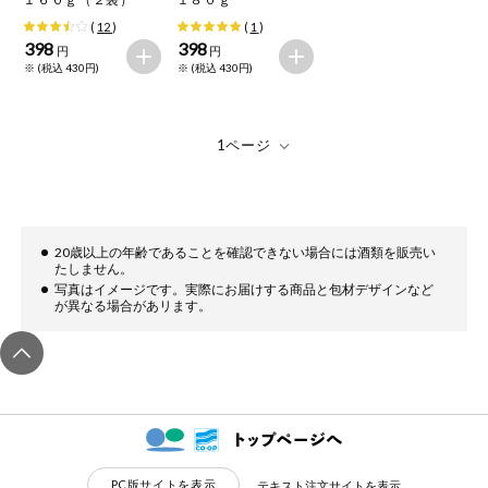
(
12
)
(
1
)
398
398
円
円
※ (税込 430円)
※ (税込 430円)
20歳以上の年齢であることを確認できない場合には酒類を販売い
たしません。
写真はイメージです。実際にお届けする商品と包材デザインなど
が異なる場合があリます。
PC版サイトを表示
テキスト注文サイトを表示