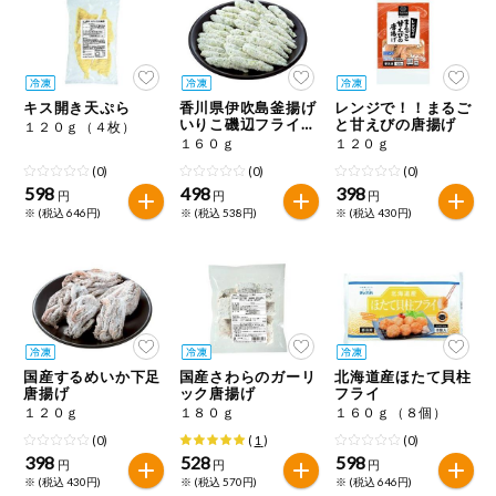
ミールキット
組合員さんの
リクエスト
キス開き天ぷら
香川県伊吹島釜揚げ
レンジで！！まるご
いりこ磯辺フライ
と甘えびの唐揚げ
１２０ｇ（４枚）
スジ青のり使用
１６０ｇ
１２０ｇ
いいもんみっ
け
(0)
(0)
(0)
598
498
398
円
円
円
※ (税込 646円)
※ (税込 538円)
※ (税込 430円)
オーガニック
ベビー・キッ
ズ関連
サプリメン
ト・栄養補助
食品
国産するめいか下足
国産さわらのガーリ
北海道産ほたて貝柱
唐揚げ
ック唐揚げ
フライ
アレルゲン対
応
１２０ｇ
１８０ｇ
１６０ｇ（８個）
(0)
(
1
)
(0)
398
528
598
エシカル
円
円
円
※ (税込 430円)
※ (税込 570円)
※ (税込 646円)