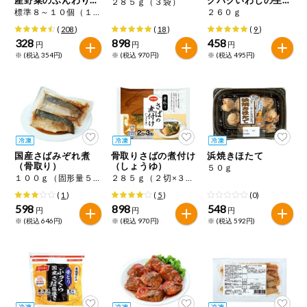
２８５ｇ（３袋）
特定原材料に準ずるもの
みれ
煮
標準８～１０個（１４０ｇ）
２６０ｇ
おやつ
アーモンド
あわび
いか
(
208
)
(
18
)
(
9
)
328
898
458
円
円
円
自動注文システム登録
※ (税込 354円)
※ (税込 970円)
※ (税込 495円)
飲料
いくら
オレンジ
カシューナッツ
自動注文システム登録を確認する
酒・ノンアル
キウイフルーツ
牛肉
ごま
コール
自動注文システム登録を修正する
切り花・仏花
さけ
さば
ゼラチン
大豆
国産さばみぞれ煮
骨取りさばの煮付け
浜焼きほたて
くらしの定番品（毎週企画）
ティッシュ・
（骨取り）
（しょうゆ）
５０ｇ
鶏肉
バナナ
豚肉
トイレットペ
１００ｇ（固形量５５ｇ）×２
２８５ｇ（２切×３袋）
ーパー
(
1
)
(
5
)
(0)
衛生・生理用
マカダミアナッツ
もも
やまいも
598
898
548
円
円
円
品
専門ショップサイト
※ (税込 646円)
※ (税込 970円)
※ (税込 592円)
りんご
キッチン用品
パルコープ・よどがわ生協のサービス
アレルゲン情報は、商品企画時の情報のため、ご使用前には
洗濯・バス・
パルコープ・よどがわ生協の情報サイト
トイレ用品
必ず商品パッケージの表示をご確認ください。