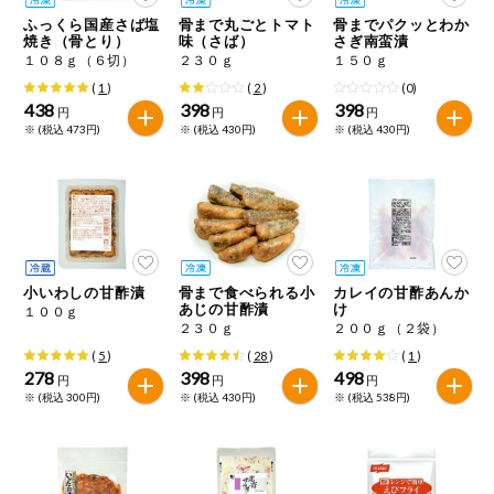
特定原材料に準ずるものは、お取引先から情報提供のあった
ご利用ガイド
住居・生活用
ふっくら国産さば塩
骨まで丸ごとトマト
骨までパクッとわか
範囲でのお知らせです。
品
焼き（骨とり）
味（さば）
さぎ南蛮漬
１０８ｇ（６切）
２３０ｇ
１５０ｇ
商品のリクエスト
コスメ＆ボデ
(
1
)
(
2
)
(0)
ィケア
438
398
398
円
円
円
※ (税込 473円)
※ (税込 430円)
※ (税込 430円)
アプリのダウンロード
ベビー
PC版サイトを表示
衣料品
テキスト注文サイトを表示
趣味・娯楽
小いわしの甘酢漬
骨まで食べられる小
カレイの甘酢あんか
お問い合わせ
あじの甘酢漬
け
１００ｇ
２３０ｇ
２００ｇ（２袋）
ペット
(
5
)
(
28
)
(
1
)
278
398
498
円
円
円
※ (税込 300円)
※ (税込 430円)
※ (税込 538円)
先着限定企画
スマート・ワ
ン注文