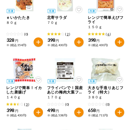
今週のお買い
得
ｅいかたたき
北寄サラダ
レンジで簡単えびフ
ライ
８０ｇ
７０ｇ
コープ商品
１５０ｇ
(0)
(
2
)
(
6
)
328
398
398
今週の新登場
円
円
円
※ (税込 354円)
※ (税込 430円)
※ (税込 430円)
よりどりでお
トク
複数注文でお
トク
ポイントがも
レンジで簡単！イカ
フライパンで！国産
大きな手造りあじフ
らえる！
した唐揚げ
あじの梅肉大葉フラ
ライ（特大）
イ
１４０ｇ
１７０ｇ
３８０ｇ
(
3
)
(0)
(0)
お弁当用商品
398
498
658
円
円
円
※ (税込 430円)
※ (税込 538円)
※ (税込 711円)
かんたん調理