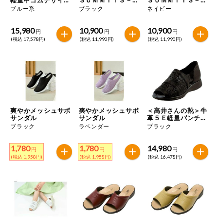
特定原材料に準ずるもの
シューズ
ＡＺＺＬＩＮＧ－Ｈ
ＡＺＺＬＩＮＧ－Ｈ
ブルー系
ブラック
ネイビー
おやつ
ＡＺＥ
ＡＺＥ
アーモンド
あわび
いか
15,980
10,900
10,900
円
円
円
自動注文システム登録
(税込 17,578円)
(税込 11,990円)
(税込 11,990円)
飲料
いくら
オレンジ
カシューナッツ
自動注文システム登録を確認する
酒・ノンアル
キウイフルーツ
牛肉
ごま
コール
自動注文システム登録を修正する
切り花・仏花
さけ
さば
ゼラチン
大豆
爽やかメッシュサボ
爽やかメッシュサボ
＜高井さんの靴＞牛
くらしの定番品（毎週企画）
ティッシュ・
サンダル
サンダル
革５Ｅ軽量パンチン
鶏肉
バナナ
豚肉
トイレットペ
グサンダル
ブラック
ラベンダー
ブラック
ーパー
衛生・生理用
マカダミアナッツ
もも
やまいも
1,780
1,780
14,980
円
円
円
品
専門ショップサイト
(税込 1,958円)
(税込 1,958円)
(税込 16,478円)
りんご
キッチン用品
パルコープ・よどがわ生協のサービス
アレルゲン情報は、商品企画時の情報のため、ご使用前には
洗濯・バス・
パルコープ・よどがわ生協の情報サイト
トイレ用品
必ず商品パッケージの表示をご確認ください。