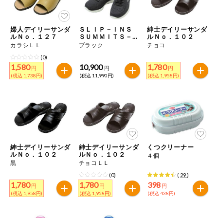
今週のお買い
得
婦人デイリーサンダ
ＳＬＩＰ－ＩＮＳ
紳士デイリーサンダ
ルＮｏ．１２７
ＳＵＭＭＩＴＳ－Ｋ
ルＮｏ．１０２
コープ商品
ＥＹ ＰＡＣＥ
カラシＬＬ
ブラック
チョコ
(0)
1,580
10,900
1,780
今週の新登場
円
円
円
(税込 1,738円)
(税込 11,990円)
(税込 1,958円)
よりどりでお
トク
複数注文でお
トク
ポイントがも
紳士デイリーサンダ
紳士デイリーサンダ
くつクリーナー
らえる！
ルＮｏ．１０２
ルＮｏ．１０２
４個
黒
チョコＬＬ
(0)
(
29
)
お弁当用商品
1,780
1,780
398
円
円
円
(税込 1,958円)
(税込 1,958円)
(税込 438円)
かんたん調理