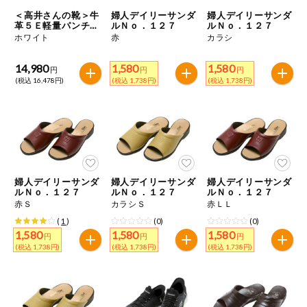
特定原材料に準ずるものは、お取引先から情報提供のあった
ご利用ガイド
住居・生活用
＜高井さんの靴＞牛
婦人デイリーサンダ
婦人デイリーサンダ
範囲でのお知らせです。
品
革５Ｅ軽量パンチン
ルＮｏ．１２７
ルＮｏ．１２７
グサンダル
ホワイト
赤
カラシ
商品のリクエスト
コスメ＆ボデ
ィケア
14,980
1,580
1,580
円
円
円
(税込 16,478円)
(税込 1,738円)
(税込 1,738円)
アプリのダウンロード
ベビー
PC版サイトを表示
衣料品
テキスト注文サイトを表示
趣味・娯楽
婦人デイリーサンダ
婦人デイリーサンダ
婦人デイリーサンダ
お問い合わせ
ルＮｏ．１２７
ルＮｏ．１２７
ルＮｏ．１２７
赤Ｓ
カラシＳ
赤ＬＬ
ペット
(
1
)
(0)
(0)
1,580
1,580
1,580
円
円
円
(税込 1,738円)
(税込 1,738円)
(税込 1,738円)
先着限定企画
スマート・ワ
ン注文