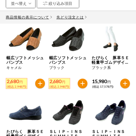
お気に入り注文
豆腐・納豆・
こんにゃく
商品情報の表示について
先どり注文とは
注文履歴注文
冷蔵おかず
特価情報
WEBカタログ
冷凍食品
ミールキット
幅広ソフトメッシュ
幅広ソフトメッシュ
たびらく 豚革５Ｅ
先着限定から探す
など
パンプス
パンプス
軽量甲ゴムデザイン
アレルゲン情報
シューズ
キャメル
ブラック
ブラック系
特定原材料と特定原材料に準ずるものが含まれていない商品
人気カテゴリ
麺類
を検索できます。
2,680
2,680
15,980
円
円
円
(税込 2,948円)
(税込 2,948円)
(税込 17,578円)
食品から探す
特定原材料
乾物・粉類
小麦
そば
卵
乳
家庭用品から探す
レトルト・缶
詰・瓶詰
落花生
えび
かに
くるみ
目的から探す
調味料・だ
し・油・ルー
たびらく 豚革５Ｅ
ＳＬＩＰ－ＩＮＳ
ＳＬＩＰ－ＩＮＳ
生協独自
軽量甲ゴムデザイン
ＳＵＭＭＩＴＳ－Ｄ
ＳＵＭＭＩＴＳ－Ｄ