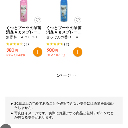
ミールキット
組合員さんの
リクエスト
くつとブーツの除菌
くつとブーツの除菌
消臭Ａｇスプレー徳
消臭Ａｇスプレー徳
用
用
無香料 ４２０ｍＬ
せっけんの香り ４２０ｍＬ
いいもんみっ
け
(
3
)
(
2
)
980
980
円
円
(税込 1,078円)
(税込 1,078円)
オーガニック
ベビー・キッ
ズ関連
サプリメン
ト・栄養補助
食品
アレルゲン対
20歳以上の年齢であることを確認できない場合には酒類を販売い
応
たしません。
写真はイメージです。実際にお届けする商品と包材デザインなど
が異なる場合があリます。
エシカル