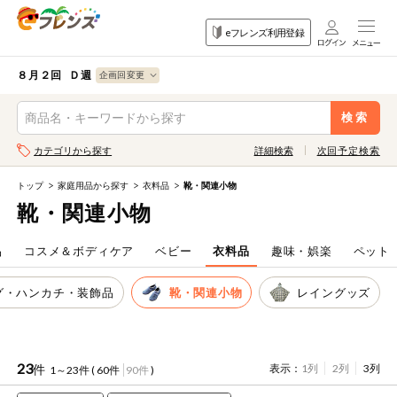
食品
家庭用品
目的
eフレンズ利用登録
から探す
から探す
から探す
検索条件を指定してください。全項目に条件を指定しなくて
果物
果物すべて
８月２回 Ｄ週
ログイン
も検索できます。
検索
野菜
キーワード
カテゴリから探す
詳細検索
次回予定検索
生協加入はこちら
肉・ハム・ソ
ーセージ
トップ
家庭用品から探す
衣料品
靴・関連小物
eフレンズとは
靴・関連小物
キーワードをすべて含む
魚介・加工品
いずれかのキーワードを含む
登録から開始まで
品
コスメ＆ボディケア
ベビー
衣料品
趣味・娯楽
ペット
米・雑穀など
グ・ハンカチ・装飾品
靴・関連小物
レイングッズ
メーカー名
卵・牛乳・乳
先着限定
製品
注文番号注文
23
件
表示：
1列
2列
3列
1～23件 (
60件
90件
)
パン・ジャム
カテゴリ