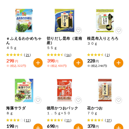
健康志向食品
推しコープ
ｅふえるわかめちゃ
切りだし昆布（道南
根昆布入りとろろ
年間登録米
ん
産）
３０ｇ
４５ｇ
５５ｇ
(
21
)
(
16
)
(
2
)
298
398
228
円
円
円
※ (税込 322円)
※ (税込 430円)
※ (税込 246円)
海藻サラダ
徳用かつおパック
花かつお
８ｇ
１．５ｇ×５０
７０ｇ
(
12
)
(
11
)
(
37
)
198
698
378
円
円
円