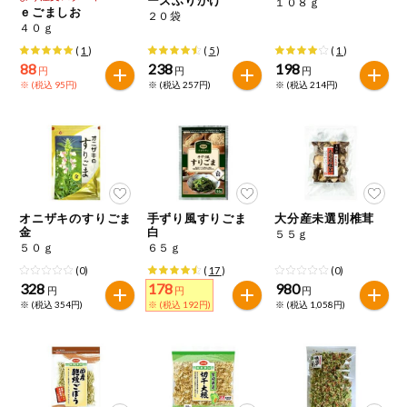
１０８ｇ
特定原材料に準ずるもの
ｅごましお
２０袋
おやつ
４０ｇ
アーモンド
あわび
いか
(
1
)
(
5
)
(
1
)
88
238
198
円
円
円
自動注文システム登録
飲料
いくら
オレンジ
カシューナッツ
※ (税込 95円)
※ (税込 257円)
※ (税込 214円)
自動注文システム登録を確認する
酒・ノンアル
キウイフルーツ
牛肉
ごま
コール
自動注文システム登録を修正する
切り花・仏花
さけ
さば
ゼラチン
大豆
くらしの定番品（毎週企画）
ティッシュ・
オニザキのすりごま
手ずり風すりごま
大分産未選別椎茸
鶏肉
バナナ
豚肉
トイレットペ
金
白
５５ｇ
ーパー
５０ｇ
６５ｇ
衛生・生理用
(0)
(
17
)
(0)
マカダミアナッツ
もも
やまいも
品
専門ショップサイト
328
178
980
円
円
円
※ (税込 354円)
※ (税込 192円)
※ (税込 1,058円)
りんご
キッチン用品
パルコープ・よどがわ生協のサービス
アレルゲン情報は、商品企画時の情報のため、ご使用前には
洗濯・バス・
パルコープ・よどがわ生協の情報サイト
トイレ用品
必ず商品パッケージの表示をご確認ください。