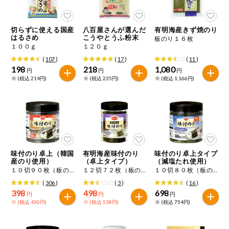
今週のお買い
得
切らずに使える国産
八百屋さんが選んだ
有明海産きず焼のり
はるさめ
こうやとうふ粉末
板のり１６枚
コープ商品
１００ｇ
１２０ｇ
(
107
)
(
17
)
(
11
)
198
218
1,080
円
円
円
今週の新登場
※ (税込 214円)
※ (税込 235円)
※ (税込 1,166円)
よりどりでお
トク
複数注文でお
トク
ポイントがも
味付のり卓上（韓国
有明海産味付のり
味付のり卓上タイプ
らえる！
産のり使用）
（卓上タイプ）
（減塩たれ使用）
１０切９０枚（板のり９枚）
１２切７２枚（板のり６枚）
１０切８０枚（板のり８枚）
(
306
)
(
3
)
(
16
)
お弁当用商品
398
498
698
円
円
円
※ (税込 430円)
※ (税込 538円)
※ (税込 754円)
かんたん調理