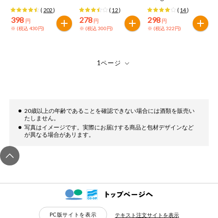
(
202
)
(
12
)
(
14
)
398
278
298
円
円
円
※ (税込 430円)
※ (税込 300円)
※ (税込 322円)
20歳以上の年齢であることを確認できない場合には酒類を販売い
たしません。
写真はイメージです。実際にお届けする商品と包材デザインなど
が異なる場合があリます。
PC版サイトを表示
テキスト注文サイトを表示