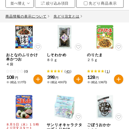
先どり商品表示
お気に入り注文
豆腐・納豆・
こんにゃく
商品情報の表示について
先どり注文とは
注文履歴注文
冷蔵おかず
特価情報
WEBカタログ
冷凍食品
ミールキット
おとなのふりかけ
しそわかめ
のりたま
先着限定から探す
など
本かつお
８０ｇ
２５ｇ
アレルゲン情報
４袋
特定原材料と特定原材料に準ずるものが含まれていない商品
人気カテゴリ
(0)
(
45
)
(
1
)
麺類
を検索できます。
108
398
128
円
円
円
※ (税込 117円)
※ (税込 430円)
※ (税込 138円)
食品から探す
特定原材料
乾物・粉類
小麦
そば
卵
乳
家庭用品から探す
レトルト・缶
詰・瓶詰
落花生
えび
かに
くるみ
目的から探す
調味料・だ
し・油・ルー
８月５日（水）１５時
サンリオキャラクタ
ごぼうおかか
より注文スタート
生協独自
ーズふりかけ