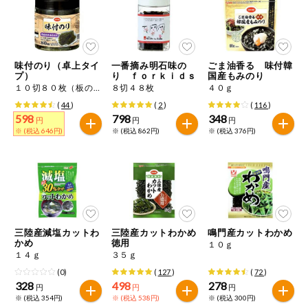
ミールキット
組合員さんの
リクエスト
味付のり（卓上タイ
一番摘み明石味の
ごま油香る 味付韓
プ）
り ｆｏｒｋｉｄｓ
国産もみのり
１０切８０枚（板のり８枚）
８切４８枚
４０ｇ
いいもんみっ
け
(
44
)
(
2
)
(
116
)
598
798
348
円
円
円
※ (税込 646円)
※ (税込 862円)
※ (税込 376円)
オーガニック
ベビー・キッ
ズ関連
サプリメン
ト・栄養補助
食品
三陸産減塩カットわ
三陸産カットわかめ
鳴門産カットわかめ
かめ
徳用
アレルゲン対
１０ｇ
１４ｇ
３５ｇ
応
(0)
(
127
)
(
72
)
328
498
278
円
円
円
エシカル
※ (税込 354円)
※ (税込 538円)
※ (税込 300円)