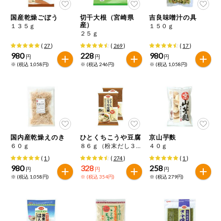
特定原材料に準ずるものは、お取引先から情報提供のあった
ご利用ガイド
住居・生活用
範囲でのお知らせです。
品
国産乾燥ごぼう
切干大根（宮崎県
吉良味噌汁の具
産）
１３５ｇ
１５０ｇ
２５ｇ
商品のリクエスト
コスメ＆ボデ
ィケア
(
27
)
(
269
)
(
17
)
980
228
980
円
円
円
アプリのダウンロード
※ (税込 1,058円)
※ (税込 246円)
※ (税込 1,058円)
ベビー
PC版サイトを表示
衣料品
テキスト注文サイトを表示
趣味・娯楽
お問い合わせ
国内産乾燥えのき
ひとくちこうや豆腐
京山芋麩
６０ｇ
８６ｇ（粉末だし３０ｇ含む）×２
４０ｇ
ペット
(
1
)
(
274
)
(
1
)
980
328
258
円
円
円
※ (税込 1,058円)
※ (税込 354円)
※ (税込 279円)
先着限定企画
スマート・ワ
ン注文