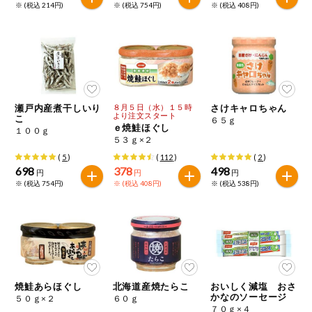
※ (税込 214円)
※ (税込 754円)
※ (税込 408円)
瀬戸内産煮干しいり
８月５日（水）１５時
さけキャロちゃん
より注文スタート
こ
６５ｇ
ｅ焼鮭ほぐし
１００ｇ
５３ｇ×２
(
5
)
(
112
)
(
2
)
698
378
498
円
円
円
※ (税込 754円)
※ (税込 408円)
※ (税込 538円)
焼鮭あらほぐし
北海道産焼たらこ
おいしく減塩 おさ
かなのソーセージ
５０ｇ×２
６０ｇ
７０ｇ×４