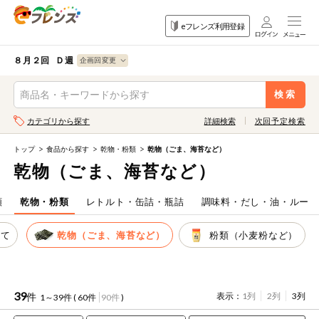
食品
家庭用品
目的
eフレンズ利用登録
から探す
から探す
から探す
検索条件を指定してください。全項目に条件を指定しなくて
果物
果物すべて
８月２回 Ｄ週
ログイン
も検索できます。
検索
野菜
キーワード
カテゴリから探す
詳細検索
次回予定検索
生協加入はこちら
肉・ハム・ソ
ーセージ
トップ
食品から探す
乾物・粉類
乾物（ごま、海苔など）
eフレンズとは
乾物（ごま、海苔など）
キーワードをすべて含む
魚介・加工品
いずれかのキーワードを含む
登録から開始まで
類
乾物・粉類
レトルト・缶詰・瓶詰
調味料・だし・油・ルー
米・雑穀など
べて
乾物（ごま、海苔など）
粉類（小麦粉など）
メーカー名
卵・牛乳・乳
先着限定
製品
注文番号注文
39
件
表示：
1列
2列
3列
1～39件 (
60件
90件
)
パン・ジャム
カテゴリ