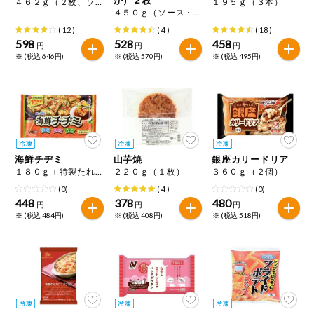
４６２ｇ（２枚、ソース・魚粉・あおさ付）
１９５ｇ（３本）
特定原材料に準ずるもの
４５０ｇ（ソース・削り粉・あおさ付）
おやつ
アーモンド
あわび
いか
(
12
)
(
4
)
(
18
)
598
528
458
円
円
円
自動注文システム登録
※ (税込 646円)
※ (税込 570円)
※ (税込 495円)
飲料
いくら
オレンジ
カシューナッツ
自動注文システム登録を確認する
酒・ノンアル
キウイフルーツ
牛肉
ごま
コール
自動注文システム登録を修正する
切り花・仏花
さけ
さば
ゼラチン
大豆
海鮮チヂミ
山芋焼
銀座カリードリア
くらしの定番品（毎週企画）
ティッシュ・
１８０ｇ＋特製たれ２０ｇ
２２０ｇ（１枚）
３６０ｇ（２個）
鶏肉
バナナ
豚肉
トイレットペ
ーパー
(0)
(
4
)
(0)
448
378
480
円
円
円
衛生・生理用
マカダミアナッツ
もも
やまいも
※ (税込 484円)
※ (税込 408円)
※ (税込 518円)
品
専門ショップサイト
りんご
キッチン用品
パルコープ・よどがわ生協のサービス
アレルゲン情報は、商品企画時の情報のため、ご使用前には
洗濯・バス・
パルコープ・よどがわ生協の情報サイト
トイレ用品
必ず商品パッケージの表示をご確認ください。