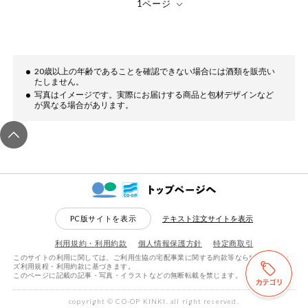
ミールキット
組合員さんの
リクエスト
20歳以上の年齢であることを確認できない場合には酒類を販売い
たしません。
いいもんみっ
写真はイメージです。実際にお届けする商品と包材デザインなど
け
が異なる場合があリます。
オーガニック
ベビー・キッ
ズ関連
サプリメン
ト・栄養補助
PC版サイトを表示
テキスト注文サイトを表示
食品
利用規約・利用約款
個人情報保護方針
特定商取引
アレルゲン対
応
このサイトの利用に関しては、ご利用生協の宅配事業に関する約款等ならびにeフレン
ズ利用規程・利用約款に基づきます。
このページに記載の記事・写真・イラストなどの無断転載を禁じます。
検索する
リセットする
エシカル
copyright © CO-OP KINKI. all right reserved.