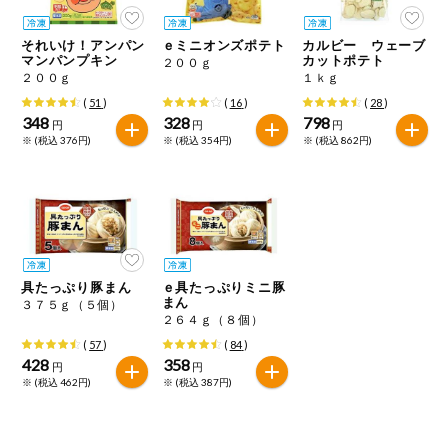
今週のお買い
得
それいけ！アンパン
ｅミニオンズポテト
カルビー ウェーブ
マンパンプキン
カットポテト
２００ｇ
２００ｇ
１ｋｇ
コープ商品
(
51
)
(
16
)
(
28
)
348
328
798
円
円
円
今週の新登場
※ (税込 376円)
※ (税込 354円)
※ (税込 862円)
よりどりでお
トク
複数注文でお
トク
具たっぷり豚まん
ｅ具たっぷりミニ豚
ポイントがも
まん
３７５ｇ（５個）
らえる！
２６４ｇ（８個）
(
57
)
(
84
)
お弁当用商品
428
358
円
円
※ (税込 462円)
※ (税込 387円)
かんたん調理