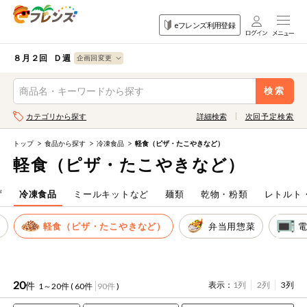
食品
家庭用品
目的
eフレンズ利用登録
から探す
から探す
から探す
検索条件を指定してください。全項目に条件を指定しなくて
果物
果物すべて
８月２回 Ｄ週
ログイン
も検索できます。
検索
野菜
キーワード
カテゴリから探す
詳細検索
次回予定検索
生協加入はこちら
肉・ハム・ソ
ーセージ
トップ
食品から探す
冷凍食品
軽食（ピザ・たこやきなど）
eフレンズとは
軽食（ピザ・たこやきなど）
キーワードをすべて含む
魚介・加工品
いずれかのキーワードを含む
登録から開始まで
ず
冷凍食品
ミールキットなど
麺類
乾物・粉類
レトルト
米・雑穀など
麺
軽食（ピザ・たこやきなど）
弁当用惣菜
メーカー名
卵・牛乳・乳
先着限定
製品
注文番号注文
20
件
表示：
1列
2列
3列
1～20件 (
60件
90件
)
パン・ジャム
カテゴリ