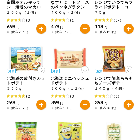
特定原材料に準ずるものは、お取引先から情報提供のあった
帝国ホテルキッチ
なすとミートソース
レンジでいつでもフ
ご利用ガイド
住居・生活用
ン 海老のマカロニ
のペンネグラタン
ライドポテト コン
範囲でのお知らせです。
品
グラタン
ソメ味
２００ｇ（１個）
４００ｇ（２個）
７５ｇ
(
3
)
(
1
)
(
37
)
商品のリクエスト
コスメ＆ボデ
698
478
118
円
円
円
ィケア
※ (税込 754円)
※ (税込 516円)
※ (税込 127円)
アプリのダウンロード
ベビー
PC版サイトを表示
衣料品
テキスト注文サイトを表示
北海道の皮付きカッ
北海道ミニハッシュ
レンジで簡単もちも
趣味・娯楽
トポテト
ドポテト
ちチーズポテト
お問い合わせ
３５０ｇ
３００ｇ（１２個）
１４０ｇ（４個）
ペット
(
2
)
(
3
)
(
2
)
268
398
358
円
円
円
※ (税込 289円)
※ (税込 430円)
※ (税込 387円)
先着限定企画
スマート・ワ
ン注文