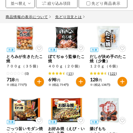
先どり商品表示
お気に入り注文
豆腐・納豆・
こんにゃく
商品情報の表示について
先どり注文とは
注文履歴注文
冷蔵おかず
特価情報
WEBカタログ
冷凍食品
ミールキット
とろみが生きたたこ
ぼてぢゅう監修たこ
だしが決め手のたこ
先着限定から探す
など
焼
焼
焼（少量）
アレルゲン情報
７００ｇ（３５個）
４００ｇ（２０個）
１２０ｇ（６個）
特定原材料と特定原材料に準ずるものが含まれていない商品
人気カテゴリ
(0)
(
15
)
(
122
)
麺類
を検索できます。
718
698
128
円
円
円
※ (税込 775円)
※ (税込 754円)
※ (税込 138円)
食品から探す
特定原材料
乾物・粉類
小麦
そば
卵
乳
家庭用品から探す
レトルト・缶
詰・瓶詰
落花生
えび
かに
くるみ
目的から探す
調味料・だ
し・油・ルー
ごっつ旨いモダン焼
お好み焼（えび・い
揚げもち
生協独自
か）２枚