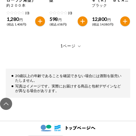
特定原材料に準ずるもの
Ｋ フォーマルチュ
約２００本
ブラック
おやつ
ニック長袖＋パンツ
アーモンド
あわび
いか
(0)
(0)
1,280
598
12,800
円
円
円
自動注文システム登録
(税込 1,408円)
(税込 658円)
(税込 14,080円)
飲料
いくら
オレンジ
カシューナッツ
自動注文システム登録を確認する
酒・ノンアル
キウイフルーツ
牛肉
ごま
コール
自動注文システム登録を修正する
切り花・仏花
さけ
さば
ゼラチン
大豆
くらしの定番品（毎週企画）
ティッシュ・
鶏肉
バナナ
豚肉
20歳以上の年齢であることを確認できない場合には酒類を販売い
トイレットペ
たしません。
ーパー
写真はイメージです。実際にお届けする商品と包材デザインなど
が異なる場合があリます。
衛生・生理用
マカダミアナッツ
もも
やまいも
品
専門ショップサイト
りんご
キッチン用品
パルコープ・よどがわ生協のサービス
アレルゲン情報は、商品企画時の情報のため、ご使用前には
洗濯・バス・
パルコープ・よどがわ生協の情報サイト
トイレ用品
必ず商品パッケージの表示をご確認ください。