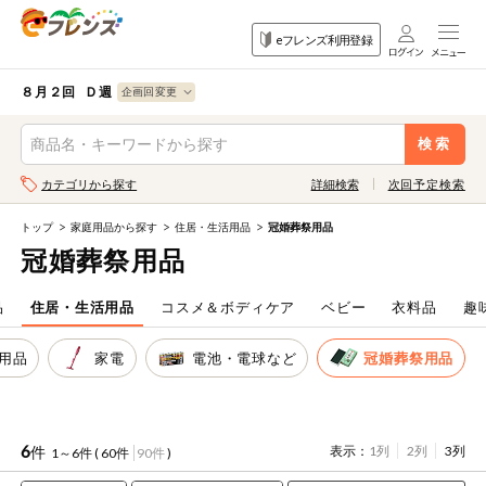
食品
家庭用品
目的
eフレンズ利用登録
から探す
から探す
から探す
検索条件を指定してください。全項目に条件を指定しなくて
果物
果物すべて
８月２回 Ｄ週
ログイン
も検索できます。
検索
野菜
キーワード
カテゴリから探す
詳細検索
次回予定検索
生協加入はこちら
肉・ハム・ソ
ーセージ
トップ
家庭用品から探す
住居・生活用品
冠婚葬祭用品
eフレンズとは
冠婚葬祭用品
キーワードをすべて含む
魚介・加工品
いずれかのキーワードを含む
登録から開始まで
品
住居・生活用品
コスメ＆ボディケア
ベビー
衣料品
趣
米・雑穀など
用品
家電
電池・電球など
冠婚葬祭用品
メーカー名
卵・牛乳・乳
先着限定
製品
注文番号注文
6
件
表示：
1列
2列
3列
1～6件 (
60件
90件
)
パン・ジャム
カテゴリ