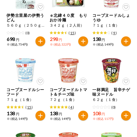
特定原材料に準ずるものは、お取引先から情報提供のあった
ご利用ガイド
住居・生活用
範囲でのお知らせです。
品
伊勢古里屋の伊勢う
ｅ北緯４０度 もり
コープヌードルしょ
どん
おか冷麺
うゆ
商品のリクエスト
コスメ＆ボデ
５６０ｇ（２５０ｇ×２、たれ３０ｇ×２）
３４２ｇ（２人前）
７１ｇ（１食）
ィケア
(0)
(
15
)
(
9
)
アプリのダウンロード
698
298
138
円
円
円
ベビー
※ (税込 754円)
※ (税込 322円)
※ (税込 149円)
PC版サイトを表示
衣料品
テキスト注文サイトを表示
趣味・娯楽
お問い合わせ
コープヌードルシー
コープヌードルトマ
一杯満足 旨辛チゲ
ペット
フード
ト＆チーズ味
味ヌードル
７１ｇ（１食）
７２ｇ（１食）
６２ｇ（１食）
(
15
)
(
4
)
(0)
先着限定企画
138
138
108
円
円
円
※ (税込 149円)
※ (税込 149円)
※ (税込 117円)
スマート・ワ
ン注文