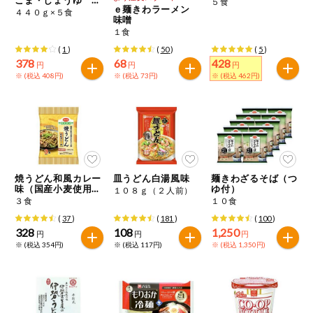
５食
特定原材料に準ずるもの
ｅ麺きわラーメン
材入り
４４０ｇ×５食
おやつ
味噌
アーモンド
あわび
いか
１食
(
1
)
(
50
)
(
5
)
自動注文システム登録
飲料
378
68
428
いくら
オレンジ
カシューナッツ
円
円
円
※ (税込 408円)
※ (税込 73円)
※ (税込 462円)
自動注文システム登録を確認する
酒・ノンアル
キウイフルーツ
牛肉
ごま
コール
自動注文システム登録を修正する
切り花・仏花
さけ
さば
ゼラチン
大豆
くらしの定番品（毎週企画）
ティッシュ・
鶏肉
バナナ
豚肉
トイレットペ
焼うどん和風カレー
皿うどん白湯風味
麺きわざるそば（つ
ーパー
味（国産小麦使用う
ゆ付）
１０８ｇ（２人前）
どん）
３食
１０食
衛生・生理用
マカダミアナッツ
もも
やまいも
(
37
)
(
181
)
(
100
)
品
専門ショップサイト
328
108
1,250
円
円
円
りんご
※ (税込 354円)
※ (税込 117円)
※ (税込 1,350円)
キッチン用品
パルコープ・よどがわ生協のサービス
アレルゲン情報は、商品企画時の情報のため、ご使用前には
洗濯・バス・
パルコープ・よどがわ生協の情報サイト
トイレ用品
必ず商品パッケージの表示をご確認ください。