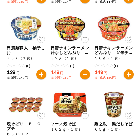
※ (税込 268円)
※ (税込 117円)
※ (税込 117円)
ミールキット
組合員さんの
リクエスト
いいもんみっ
け
日清麺職人 柚子し
日清チキンラーメン
日清チキンラーメン
お
汁なしどんぶり 台
どんぶり 旨辛チゲ
湾まぜそば味
味
７６ｇ（１食）
９２ｇ（１食）
９０ｇ（１食）
オーガニック
(0)
(0)
(0)
138
148
148
円
円
円
ベビー・キッ
※ (税込 149円)
※ (税込 160円)
※ (税込 160円)
ズ関連
サプリメン
ト・栄養補助
食品
アレルゲン対
応
焼そばＵ．Ｆ．Ｏ．
ソース焼そば
麺之助 鴨だしそば
プチ
１０２ｇ（１食）
６５ｇ（１食）
エシカル
６３ｇ×１２