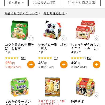
先どり商品表示
お気に入り注文
豆腐・納豆・
こんにゃく
商品情報の表示について
先どり注文とは
注文履歴注文
冷蔵おかず
特価情報
WEBカタログ
冷凍食品
ミールキット
コクと旨みの中華そ
サッポロ一番 塩ら
ちょっとがうれしい
先着限定から探す
など
ば しお味
ーめん
ミニヌードル しょ
アレルゲン情報
うゆ味
５食
５食
４食×２
特定原材料と特定原材料に準ずるものが含まれていない商品
人気カテゴリ
(
103
)
(
31
)
(
155
)
麺類
を検索できます。
258
458
498
円
円
円
※ (税込 279円)
※ (税込 495円)
※ (税込 538円)
食品から探す
特定原材料
乾物・粉類
小麦
そば
卵
乳
家庭用品から探す
レトルト・缶
詰・瓶詰
落花生
えび
かに
くるみ
目的から探す
調味料・だ
し・油・ルー
ｅわかめラーメン
８月５日（水）１５時
沖縄そば
より注文スタート
生協独自
ごま・しょうゆ 具