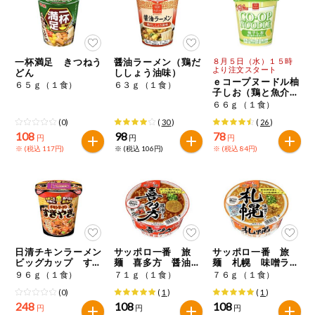
今週のお買い
得
コープ商品
一杯満足 きつねう
醤油ラーメン（鶏だ
８月５日（水）１５時
より注文スタート
どん
ししょう油味）
ｅコープヌードル柚
６５ｇ（１食）
６３ｇ（１食）
子しお（鶏と魚介の
今週の新登場
旨みだし）
６６ｇ（１食）
(0)
(
30
)
(
26
)
よりどりでお
108
98
78
円
円
円
トク
※ (税込 117円)
※ (税込 106円)
※ (税込 84円)
複数注文でお
トク
ポイントがも
らえる！
日清チキンラーメン
サッポロ一番 旅
サッポロ一番 旅
お弁当用商品
ビッグカップ すき
麺 喜多方 醤油ラ
麺 札幌 味噌ラー
やき味
ーメン
メン
９６ｇ（１食）
７１ｇ（１食）
７６ｇ（１食）
(0)
(
1
)
(
1
)
かんたん調理
248
108
108
円
円
円