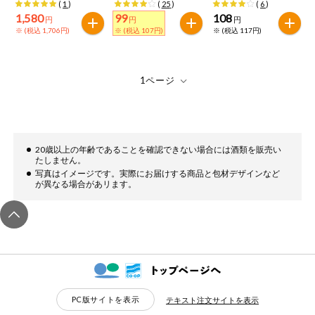
(
1
)
(
25
)
(
6
)
1,580
99
108
健康志向食品
円
円
円
※ (税込 1,706円)
※ (税込 107円)
※ (税込 117円)
推しコープ
年間登録米
20歳以上の年齢であることを確認できない場合には酒類を販売い
たしません。
写真はイメージです。実際にお届けする商品と包材デザインなど
が異なる場合があリます。
PC版サイトを表示
テキスト注文サイトを表示