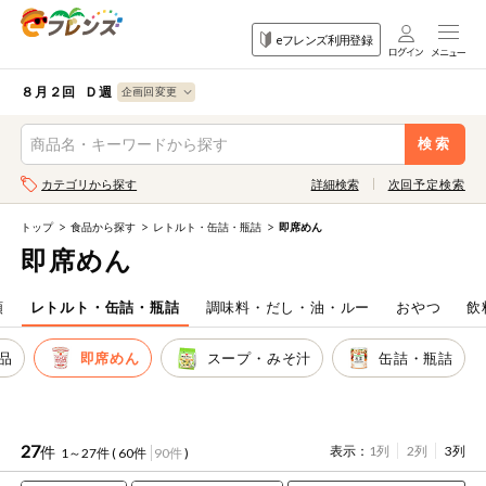
食品
家庭用品
目的
eフレンズ利用登録
から探す
から探す
から探す
検索条件を指定してください。全項目に条件を指定しなくて
果物
果物すべて
８月２回 Ｄ週
ログイン
も検索できます。
検索
野菜
キーワード
カテゴリから探す
詳細検索
次回予定検索
生協加入はこちら
肉・ハム・ソ
ーセージ
トップ
食品から探す
レトルト・缶詰・瓶詰
即席めん
eフレンズとは
即席めん
キーワードをすべて含む
魚介・加工品
いずれかのキーワードを含む
登録から開始まで
類
レトルト・缶詰・瓶詰
調味料・だし・油・ルー
おやつ
飲
米・雑穀など
品
即席めん
スープ・みそ汁
缶詰・瓶詰
メーカー名
卵・牛乳・乳
先着限定
製品
注文番号注文
27
件
表示：
1列
2列
3列
1～27件 (
60件
90件
)
パン・ジャム
カテゴリ