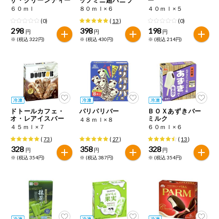
特定原材料に準ずるもの
６０ｍｌ
８０ｍｌ×６
４０ｍｌ×５
おやつ
アーモンド
あわび
いか
(0)
(
13
)
(0)
298
398
198
円
円
円
自動注文システム登録
※ (税込 322円)
※ (税込 430円)
※ (税込 214円)
飲料
いくら
オレンジ
カシューナッツ
自動注文システム登録を確認する
酒・ノンアル
キウイフルーツ
牛肉
ごま
コール
自動注文システム登録を修正する
切り花・仏花
さけ
さば
ゼラチン
大豆
ドトールカフェ・
パリパリバー
ＢＯＸあずきバー
くらしの定番品（毎週企画）
ティッシュ・
オ・レアイスバー
ミルク
４８ｍｌ×８
鶏肉
バナナ
豚肉
トイレットペ
４５ｍｌ×７
６０ｍｌ×６
ーパー
(
73
)
(
27
)
(
13
)
衛生・生理用
マカダミアナッツ
もも
やまいも
328
358
328
円
円
円
品
専門ショップサイト
※ (税込 354円)
※ (税込 387円)
※ (税込 354円)
りんご
キッチン用品
パルコープ・よどがわ生協のサービス
アレルゲン情報は、商品企画時の情報のため、ご使用前には
洗濯・バス・
パルコープ・よどがわ生協の情報サイト
トイレ用品
必ず商品パッケージの表示をご確認ください。