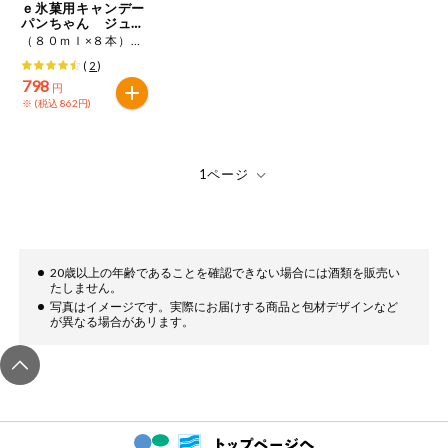
ｅ氷菓用キャンデー
パンちゃん ジュー
シー１００
（８０ｍｌ×８本）×４
(
2
)
798
円
※ (税込 862円)
20歳以上の年齢であることを確認できない場合には酒類を販売い
たしません。
写真はイメージです。実際にお届けする商品と包材デザインなど
が異なる場合があリます。