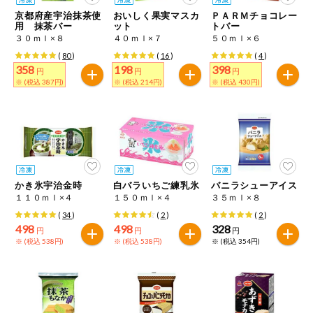
特定原材料に準ずるものは、お取引先から情報提供のあった
ご利用ガイド
住居・生活用
京都府産宇治抹茶使
おいしく果実マスカ
ＰＡＲＭチョコレー
範囲でのお知らせです。
品
用 抹茶バー
ット
トバー
３０ｍｌ×８
４０ｍｌ×７
５０ｍｌ×６
商品のリクエスト
コスメ＆ボデ
(
80
)
(
16
)
(
4
)
ィケア
358
198
398
円
円
円
※ (税込 387円)
※ (税込 214円)
※ (税込 430円)
アプリのダウンロード
ベビー
PC版サイトを表示
衣料品
テキスト注文サイトを表示
趣味・娯楽
かき氷宇治金時
白バラいちご練乳氷
バニラシューアイス
お問い合わせ
１１０ｍｌ×４
１５０ｍｌ×４
３５ｍｌ×８
ペット
(
34
)
(
2
)
(
2
)
498
498
328
円
円
円
※ (税込 538円)
※ (税込 538円)
※ (税込 354円)
先着限定企画
スマート・ワ
ン注文