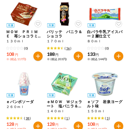
ミールキット
組合員さんの
リクエスト
ＭＯＷ ＰＲＩＭ
パリッテ バニラ＆
白バラ牛乳アイスバ
Ｅ 苺ショコラミル
ショコラ
ー２層仕立て
いいもんみっ
ク
１３０ｍｌ
１７０ｍｌ
８０ｍｌ
け
(0)
(
56
)
(0)
108
188
133
円
円
円
オーガニック
※ (税込 117円)
※ (税込 203円)
※ (税込 144円)
ベビー・キッ
ズ関連
サプリメン
ト・栄養補助
食品
ｅバンポソーダ
ｅＭＯＷ Ｗジェラ
ｅソフ 岩泉ヨーグ
アレルゲン対
ート 塩バニラ＆メ
ルト味
２６０ｍｌ
応
ロン
１４０ｍｌ
１５０ｍｌ
(
38
)
(
1
)
(
3
)
エシカル
128
128
108
円
円
円
※ (税込 138円)
※ (税込 138円)
※ (税込 117円)