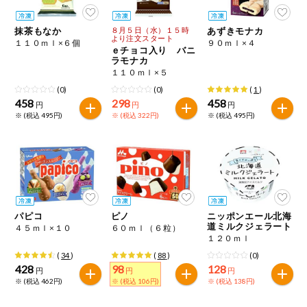
今週のお買い
得
抹茶もなか
８月５日（水）１５時
あずきモナカ
より注文スタート
１１０ｍｌ×６個
９０ｍｌ×４
ｅチョコ入り バニ
コープ商品
ラモナカ
１１０ｍｌ×５
(0)
(0)
(
1
)
今週の新登場
458
298
458
円
円
円
※ (税込 495円)
※ (税込 322円)
※ (税込 495円)
よりどりでお
トク
複数注文でお
トク
ポイントがも
らえる！
パピコ
ピノ
ニッポンエール北海
道ミルクジェラート
４５ｍｌ×１０
６０ｍｌ（６粒）
１２０ｍｌ
お弁当用商品
(
34
)
(
88
)
(0)
428
98
128
円
円
円
※ (税込 462円)
※ (税込 106円)
※ (税込 138円)
かんたん調理