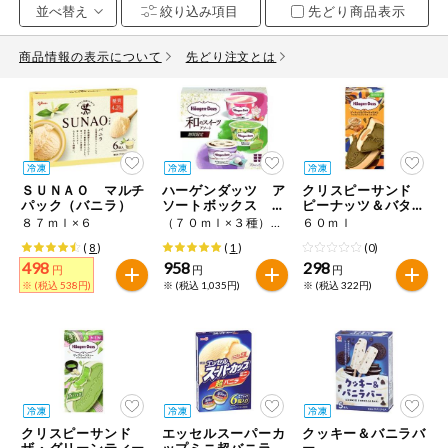
先どり商品表示
お気に入り注文
豆腐・納豆・
こんにゃく
商品情報の表示について
先どり注文とは
注文履歴注文
冷蔵おかず
特価情報
WEBカタログ
冷凍食品
ミールキット
ＳＵＮＡＯ マルチ
ハーゲンダッツ ア
クリスピーサンド
先着限定から探す
など
パック（バニラ）
ソートボックス 和
ピーナッツ＆バター
アレルゲン情報
のスイーツ
キャラメル
８７ｍｌ×６
（７０ｍｌ×３種）×２
６０ｍｌ
特定原材料と特定原材料に準ずるものが含まれていない商品
人気カテゴリ
(
8
)
(
1
)
(0)
麺類
を検索できます。
498
958
298
円
円
円
※ (税込 538円)
※ (税込 1,035円)
※ (税込 322円)
食品から探す
特定原材料
乾物・粉類
小麦
そば
卵
乳
家庭用品から探す
レトルト・缶
詰・瓶詰
落花生
えび
かに
くるみ
目的から探す
調味料・だ
し・油・ルー
クリスピーサンド
エッセルスーパーカ
クッキー＆バニラバ
生協独自
ザ・グリーンティー
ップミニ超バニラ
ー