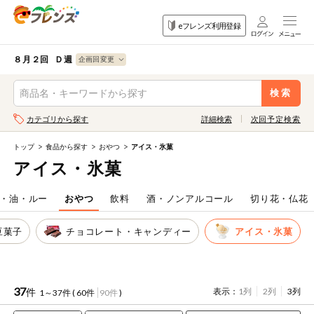
食品
家庭用品
目的
eフレンズ利用登録
から探す
から探す
から探す
検索条件を指定してください。全項目に条件を指定しなくて
果物
果物すべて
８月２回 Ｄ週
ログイン
も検索できます。
検索
野菜
キーワード
カテゴリから探す
詳細検索
次回予定検索
生協加入はこちら
肉・ハム・ソ
ーセージ
トップ
食品から探す
おやつ
アイス・氷菓
eフレンズとは
アイス・氷菓
キーワードをすべて含む
魚介・加工品
いずれかのキーワードを含む
登録から開始まで
・油・ルー
おやつ
飲料
酒・ノンアルコール
切り花・仏花
米・雑穀など
豆菓子
チョコレート・キャンディー
アイス・氷菓
メーカー名
卵・牛乳・乳
先着限定
製品
注文番号注文
37
件
表示：
1列
2列
3列
1～37件 (
60件
90件
)
パン・ジャム
カテゴリ