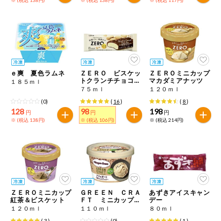
健康志向食品
推しコープ
年間登録米
ｅ爽 夏色ラムネ
ＺＥＲＯ ビスケッ
ＺＥＲＯミニカップ
トクランチチョコバ
マカダミアナッツ
１８５ｍｌ
ー
７５ｍｌ
１２０ｍｌ
(0)
(
16
)
(
8
)
128
98
198
円
円
円
※ (税込 138円)
※ (税込 106円)
※ (税込 214円)
ＺＥＲＯミニカップ
ＧＲＥＥＮ ＣＲＡ
あずきアイスキャン
紅茶＆ビスケット
ＦＴ ミニカップ
デー
アフォガート 薫る
１２０ｍｌ
１１０ｍｌ
８０ｍｌ
エスプレッソ
(
3
)
(0)
(
1
)