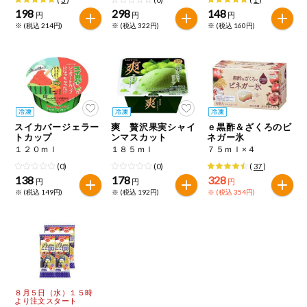
198
298
148
円
円
円
※ (税込 214円)
※ (税込 322円)
※ (税込 160円)
スイカバージェラー
爽 贅沢果実シャイ
ｅ黒酢＆ざくろのビ
トカップ
ンマスカット
ネガー氷
１２０ｍｌ
１８５ｍｌ
７５ｍｌ×４
(0)
(0)
(
37
)
138
178
328
円
円
円
※ (税込 149円)
※ (税込 192円)
※ (税込 354円)
８月５日（水）１５時
より注文スタート