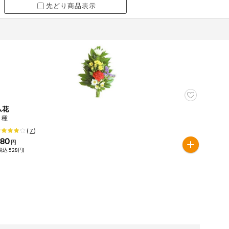
先どり商品表示
仏花
６種
(
7
)
480
円
税込 528円)
ツ
牛肉
ごま
さけ
やまいも
りんご