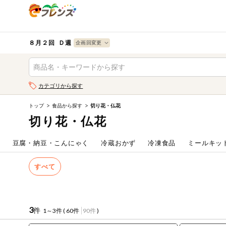
食品
から探す
検索条件を指定してください。全項目に条件を指定しなく
果物
果物すべて
８月２回 Ｄ週
ログイン
野菜
キーワード
カテゴリから探す
生協加入はこちら
肉・ハム・ソ
ーセージ
トップ
食品から探す
切り花・仏花
キーワードをすべて含む
eフレンズとは
切り花・仏花
いずれかのキーワードを含む
魚介・加工品
登録から開始まで
ム
豆腐・納豆・こんにゃく
冷蔵おかず
冷凍食品
ミールキッ
米・雑穀など
メーカー名
すべて
卵・牛乳・乳
先着限定
製品
注文番号注文
3
件
1～3件 (
60件
90件
)
パン・ジャム
カテゴリ