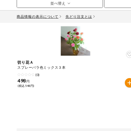
お気に入り注文
豆腐・納豆・
こんにゃく
商品情報の表示について
先どり注文とは
注文履歴注文
冷蔵おかず
特価情報
WEBカタログ
冷凍食品
ミールキット
先着限定から探す
アレルゲン情報
など
切り花Ａ
特定原材料と特定原材料に準ずるものが含まれていない商
スプレーバラ色ミックス３本
人気カテゴリ
麺類
(0)
特定原材料
498
円
(税込 548円)
食品から探す
小麦
そば
卵
乳
落
乾物・粉類
家庭用品から探す
レトルト・缶
特定原材料に準ずるもの
詰・瓶詰
アーモンド
あわび
いか
いく
目的から探す
調味料・だ
し・油・ルー
生協独自
さば
ゼラチン
大豆
鶏肉