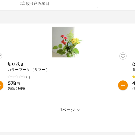
切り花Ｂ
品を検索できます。
カラーブーケ（サマー）
(0)
578
円
(税込 636円)
(
花生
えび
かに
くるみ
ら
オレンジ
カシューナッツ
キウイフルー
バナナ
豚肉
マカダミアナッツ
もも