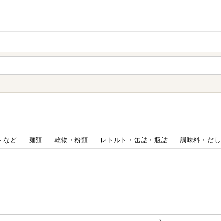
家庭用品
から探す
ても検索できます。
トなど
麺類
乾物・粉類
レトルト・缶詰・瓶詰
調味料・だし