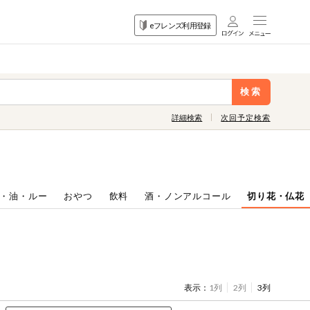
目的
eフレンズ利用登録
から探す
検索
詳細検索
次回予定検索
・油・ルー
おやつ
飲料
酒・ノンアルコール
切り花・仏花
表示：
1列
2列
3列