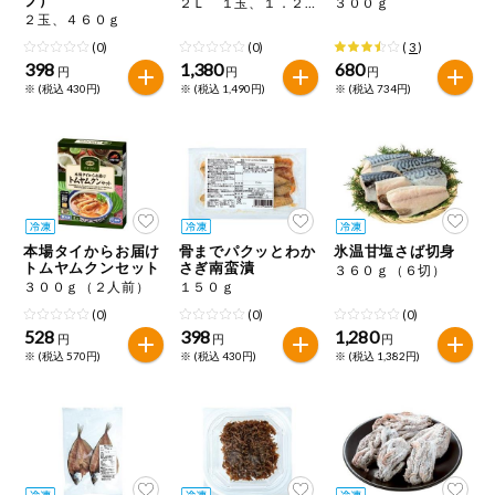
２Ｌ １玉、１．２ｋｇ
３００ｇ
特定原材料に準ずるもの
２玉、４６０ｇ
おやつ
アーモンド
あわび
いか
(0)
(0)
(
3
)
398
1,380
680
円
円
円
自動注文システム登録
※ (税込 430円)
※ (税込 1,490円)
※ (税込 734円)
飲料
いくら
オレンジ
カシューナッツ
自動注文システム登録を確認する
酒・ノンアル
キウイフルーツ
牛肉
ごま
コール
自動注文システム登録を修正する
切り花・仏花
さけ
さば
ゼラチン
大豆
本場タイからお届け
骨までパクッとわか
氷温甘塩さば切身
くらしの定番品（毎週企画）
ティッシュ・
トムヤムクンセット
さぎ南蛮漬
３６０ｇ（６切）
鶏肉
バナナ
豚肉
トイレットペ
３００ｇ（２人前）
１５０ｇ
ーパー
(0)
(0)
(0)
衛生・生理用
マカダミアナッツ
もも
やまいも
528
398
1,280
円
円
円
品
専門ショップサイト
※ (税込 570円)
※ (税込 430円)
※ (税込 1,382円)
りんご
キッチン用品
パルコープ・よどがわ生協のサービス
アレルゲン情報は、商品企画時の情報のため、ご使用前には
洗濯・バス・
パルコープ・よどがわ生協の情報サイト
トイレ用品
必ず商品パッケージの表示をご確認ください。