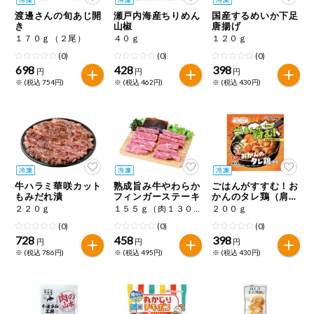
特定原材料に準ずるものは、お取引先から情報提供のあった
ご利用ガイド
住居・生活用
渡邊さんの旬あじ開
瀬戸内海産ちりめん
国産するめいか下足
範囲でのお知らせです。
品
き
山椒
唐揚げ
１７０ｇ（２尾）
４０ｇ
１２０ｇ
商品のリクエスト
コスメ＆ボデ
(0)
(0)
(0)
ィケア
698
428
398
円
円
円
※ (税込 754円)
※ (税込 462円)
※ (税込 430円)
アプリのダウンロード
ベビー
PC版サイトを表示
衣料品
テキスト注文サイトを表示
趣味・娯楽
牛ハラミ華咲カット
熟成旨み牛やわらか
ごはんがすすむ！お
お問い合わせ
もみだれ漬
フィンガーステーキ
かんのタレ鶏（肩
肉）
２２０ｇ
１５５ｇ（肉１３０ｇ、ソース２５ｇ）
２００ｇ
ペット
(0)
(0)
(0)
728
458
398
円
円
円
※ (税込 786円)
※ (税込 495円)
※ (税込 430円)
先着限定企画
スマート・ワ
ン注文