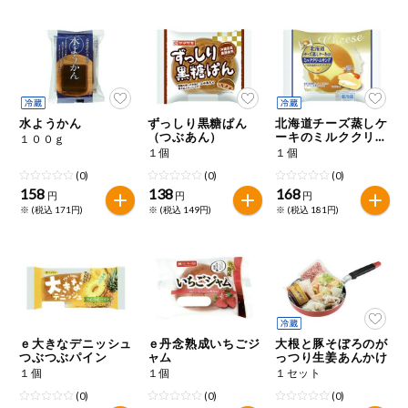
健康志向食品
推しコープ
水ようかん
ずっしり黒糖ぱん
北海道チーズ蒸しケ
年間登録米
（つぶあん）
ーキのミルククリー
１００ｇ
ムサンド
１個
１個
(0)
(0)
(0)
158
138
168
円
円
円
※ (税込 171円)
※ (税込 149円)
※ (税込 181円)
ｅ大きなデニッシュ
ｅ丹念熟成いちごジ
大根と豚そぼろのが
つぶつぶパイン
ャム
っつり生姜あんかけ
１個
１個
１セット
(0)
(0)
(0)