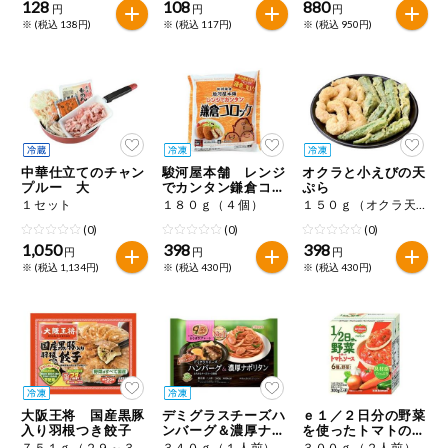
128
108
880
円
円
円
※ (税込 138円)
※ (税込 117円)
※ (税込 950円)
中華仕立てのチャン
駿河屋本舗 レンジ
オクラと小えびの天
プルー 大
でカンタン鎌倉コロ
ぷら
ッケ
１セット
１８０ｇ（４個）
１５０ｇ（オクラ天９０ｇ、えび天６０ｇ）
(0)
(0)
(0)
1,050
398
398
円
円
円
※ (税込 1,134円)
※ (税込 430円)
※ (税込 430円)
大阪王将 国産黒豚
デミグラスチーズハ
ｅ１／２日分の野菜
入り羽根つき餃子
ンバーグ＆濃厚ナポ
を使ったトマトのソ
リタン
ース
７５１ｇ（２９～３１個、たれ２袋）
３４０ｇ（１人前）
３００ｇ（２人前）