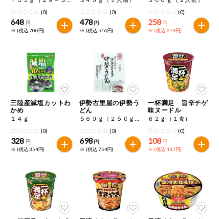
(0)
(0)
(0)
648
478
258
円
円
円
※ (税込 700円)
※ (税込 516円)
※ (税込 279円)
三陸産減塩カットわ
伊勢古里屋の伊勢う
一杯満足 旨辛チゲ
かめ
どん
味ヌードル
１４ｇ
５６０ｇ（２５０ｇ×２、たれ３０ｇ×２）
６２ｇ（１食）
(0)
(0)
(0)
328
698
108
円
円
円
※ (税込 354円)
※ (税込 754円)
※ (税込 117円)