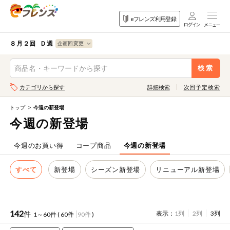
食品
家庭用品
目的
eフレンズ利用登録
から探す
から探す
から探す
検索条件を指定してください。全項目に条件を指定しなくて
果物
果物すべて
８月２回 Ｄ週
ログイン
も検索できます。
検索
野菜
キーワード
カテゴリから探す
詳細検索
次回予定検索
生協加入はこちら
肉・ハム・ソ
ーセージ
トップ
今週の新登場
eフレンズとは
今週の新登場
キーワードをすべて含む
魚介・加工品
いずれかのキーワードを含む
登録から開始まで
今週のお買い得
コープ商品
今週の新登場
米・雑穀など
すべて
新登場
シーズン新登場
リニューアル新登場
メーカー名
卵・牛乳・乳
先着限定
製品
注文番号注文
142
件
表示：
1列
2列
3列
1～60件 (
60件
90件
)
パン・ジャム
カテゴリ