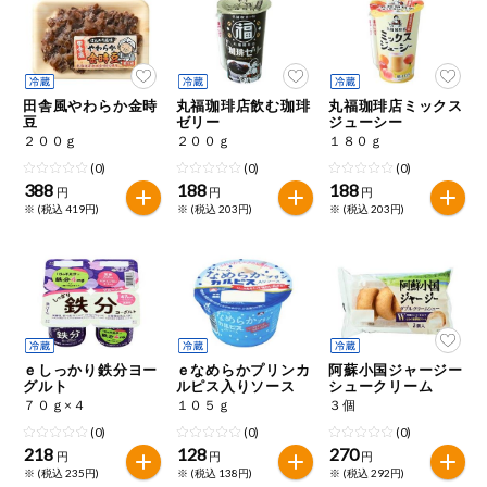
ミールキット
組合員さんの
リクエスト
田舎風やわらか金時
丸福珈琲店飲む珈琲
丸福珈琲店ミックス
豆
ゼリー
ジューシー
２００ｇ
２００ｇ
１８０ｇ
いいもんみっ
け
(0)
(0)
(0)
388
188
188
円
円
円
※ (税込 419円)
※ (税込 203円)
※ (税込 203円)
オーガニック
ベビー・キッ
ズ関連
サプリメン
ト・栄養補助
食品
ｅしっかり鉄分ヨー
ｅなめらかプリンカ
阿蘇小国ジャージー
グルト
ルピス入りソース
シュークリーム
アレルゲン対
応
７０ｇ×４
１０５ｇ
３個
(0)
(0)
(0)
218
128
270
エシカル
円
円
円
※ (税込 235円)
※ (税込 138円)
※ (税込 292円)