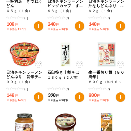
一杯満足 きつねう
日清チキンラーメン
日清チキンラーメン
どん
ビッグカップ すき
汁なしどんぶり 台
やき味
湾まぜそば味
６５ｇ（１食）
９６ｇ（１食）
９２ｇ（１食）
(0)
(0)
(0)
108
248
148
円
円
円
※ (税込 117円)
※ (税込 268円)
※ (税込 160円)
日清チキンラーメン
石臼挽き十割そば
生一番切り餅（８０
どんぶり 旨辛チゲ
周年）
１８０ｇ（２人前）
味
９０ｇ（１食）
８００ｇ（約１６～１８個）
(0)
(0)
(0)
148
398
880
円
円
円
※ (税込 160円)
※ (税込 430円)
※ (税込 950円)