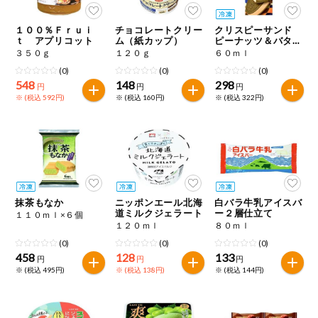
１００％Ｆｒｕｉ
チョコレートクリー
クリスピーサンド
ｔ アプリコット
ム（紙カップ）
ピーナッツ＆バター
キャラメル
３５０ｇ
１２０ｇ
６０ｍｌ
(0)
(0)
(0)
548
148
298
円
円
円
※ (税込 592円)
※ (税込 160円)
※ (税込 322円)
抹茶もなか
ニッポンエール北海
白バラ牛乳アイスバ
道ミルクジェラート
ー２層仕立て
１１０ｍｌ×６個
１２０ｍｌ
８０ｍｌ
(0)
(0)
(0)
458
128
133
円
円
円
※ (税込 495円)
※ (税込 138円)
※ (税込 144円)