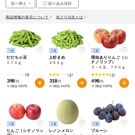
お気に入り注文
豆腐・納豆・
こんにゃく
商品情報の表示について
先どり注文とは
注文履歴注文
冷蔵おかず
特価情報
WEBカタログ
冷凍食品
ミールキット
だだちゃ豆
上杉まめ
理由ありりんご（シ
先着限定から探す
など
ナノリップ）
１７０ｇ
２５０ｇ
アレルゲン情報
３～４玉、７５０ｇ
特定原材料と特定原材料に準ずるものが含まれていない商品
人気カテゴリ
(0)
(
4
)
(
3
)
麺類
を検索できます。
398
318
498
円
円
円
※ (税込 430円)
※ (税込 343円)
※ (税込 538円)
食品から探す
特定原材料
乾物・粉類
小麦
そば
卵
乳
家庭用品から探す
レトルト・缶
詰・瓶詰
落花生
えび
かに
くるみ
目的から探す
調味料・だ
し・油・ルー
りんご（シナノリッ
レノンメロン
プルーン
生協独自
プ）