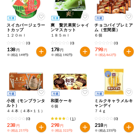
スイカバージェラー
爽 贅沢果実シャイ
チョコパイプレミア
トカップ
ンマスカット
ム（笠間栗）
１２０ｍｌ
１８５ｍｌ
６個
(0)
(0)
(0)
138
178
798
円
円
円
※ (税込 149円)
※ (税込 192円)
※ (税込 862円)
小枝（モンブランタ
和栗ケーキ
ミルクキャラメルキ
ルト）
ャンディ
６個
４４本（４本×１１）
７４ｇ
(0)
(
1
)
(0)
238
298
218
円
円
円
※ (税込 257円)
※ (税込 322円)
※ (税込 235円)