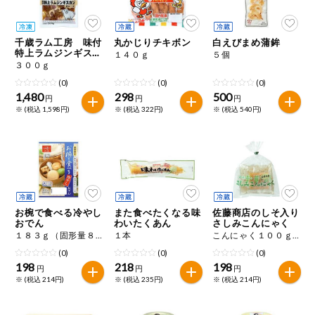
今週のお買い
得
千歳ラム工房 味付
丸かじりチキボン
白えびまめ蒲鉾
特上ラムジンギスカ
１４０ｇ
５個
コープ商品
ン
３００ｇ
(0)
(0)
(0)
1,480
298
500
今週の新登場
円
円
円
※ (税込 1,598円)
※ (税込 322円)
※ (税込 540円)
よりどりでお
トク
複数注文でお
トク
ポイントがも
お椀で食べる冷やし
また食べたくなる味
佐藤商店のしそ入り
らえる！
おでん
わいたくあん
さしみこんにゃく
１８３ｇ（固形量８２ｇ）
１本
こんにゃく１００ｇ、酢みそ２０ｇ
(0)
(0)
(0)
お弁当用商品
198
218
198
円
円
円
※ (税込 214円)
※ (税込 235円)
※ (税込 214円)
かんたん調理