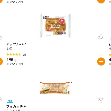
※ (税込 214円)
※
アップルパイ
１個
(
2
)
198
円
※ (税込 214円)
※
フォカッチャ
７０ｇ×５