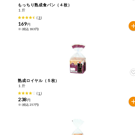
もっちり熟成食パン（４枚）
おやつ
１斤
アレルゲン情報は、商品企画時の情報のため、ご使用前に
(
3
)
特定原材料に準ずるものは、お取引先から情報提供のあっ
169
自動注文システム登録
円
飲料
※ (税込 183円)
酒・ノンアル
自動注文システム登録を確認する
コール
自動注文システム登録を修正する
切り花・仏花
くらしの定番品（毎週企画）
ティッシュ・
トイレットペ
ーパー
熟成ロイヤル（５枚）
１斤
衛生・生理用
(
1
)
品
専門ショップサイト
238
円
※ (税込 257円)
キッチン用品
パルコープ・よどがわ生協のサービス
洗濯・バス・
パルコープ・よどがわ生協の情報サイト
トイレ用品