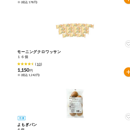
※ (税込 178円)
ミールキット
組合員さんの
リクエスト
いいもんみっ
け
モーニングクロワッサン
オーガニック
１６個
(
10
)
1,150
ベビー・キッ
円
ズ関連
※ (税込 1,242円)
サプリメン
ト・栄養補助
食品
アレルゲン対
応
エシカル
よもぎパン
６個