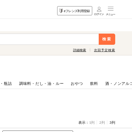
目的
eフレンズ利用登録
から探す
検索
詳細検索
次回予定検索
・瓶詰
調味料・だし・油・ルー
おやつ
飲料
酒・ノンアル
表示：
1列
2列
3列