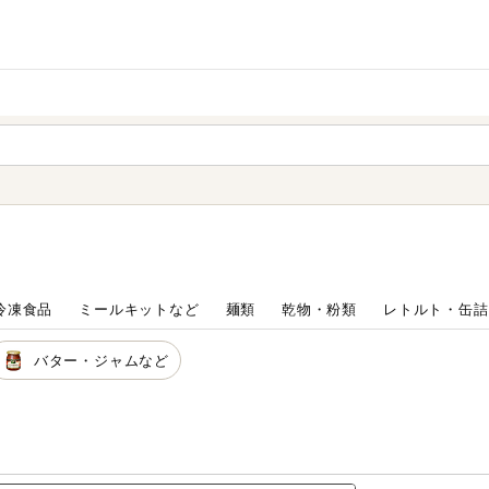
家庭用品
から探す
ても検索できます。
冷凍食品
ミールキットなど
麺類
乾物・粉類
レトルト・缶詰
バター・ジャムなど