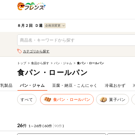
食品
から探す
検索条件を指定してください。全項目に条件を指定しなく
果物
果物すべて
８月２回 Ｄ週
ログイン
野菜
キーワード
カテゴリから探す
生協加入はこちら
肉・ハム・ソ
ーセージ
トップ
食品から探す
パン・ジャム
食パン・ロールパン
キーワードをすべて含む
eフレンズとは
食パン・ロールパン
いずれかのキーワードを含む
魚介・加工品
登録から開始まで
・乳製品
パン・ジャム
豆腐・納豆・こんにゃく
冷蔵おかず
米・雑穀など
メーカー名
すべて
食パン・ロールパン
菓子パン
卵・牛乳・乳
先着限定
製品
注文番号注文
26
件
1～26件 (
60件
90件
)
パン・ジャム
カテゴリ