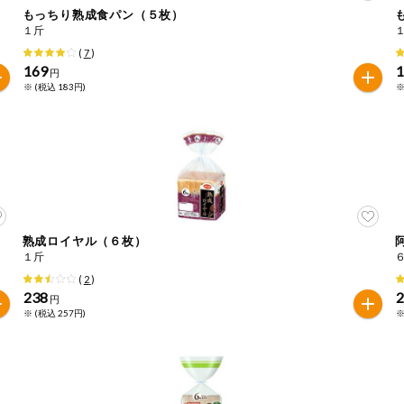
もっちり熟成食パン（５枚）
１斤
は必ず商品パッケージの表示をご確認ください。
(
7
)
た範囲でのお知らせです。
169
円
※ (税込 183円)
※
熟成ロイヤル（６枚）
１斤
(
2
)
238
円
※ (税込 257円)
※