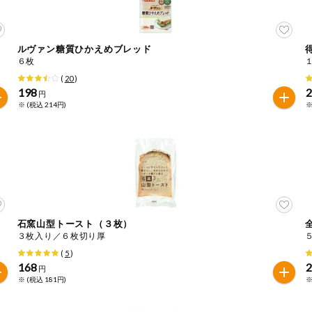
ルヴァン糖質ひかえめブレッド
６枚
(
20
)
198
円
※ (税込 214円)
※
石窯山型トースト（３枚）
３枚入り／６枚切り厚
(
5
)
168
円
※ (税込 181円)
※