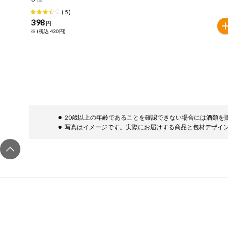
(
5
)
健康志向食品
398
円
※ (税込 430円)
推しコープ
年間登録米
20歳以上の年齢であることを確認できない場合には酒類を
写真はイメージです。実際にお届けする商品と包材デザイ