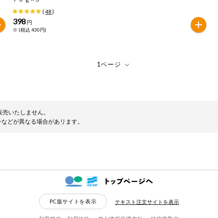
(
48
)
398
円
※ (税込 430円)
販売いたしません。
ンなどが異なる場合があリます。
PC版サイトを表示
テキスト注文サイトを表示