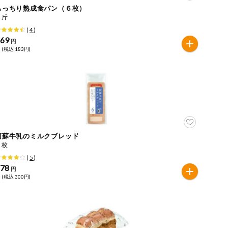
もっちり熟成食パン（６枚）
１斤
(
4
)
169
円
 (税込 183円)
阿蘇牛乳のミルクブレッド
６枚
(
5
)
278
円
 (税込 300円)