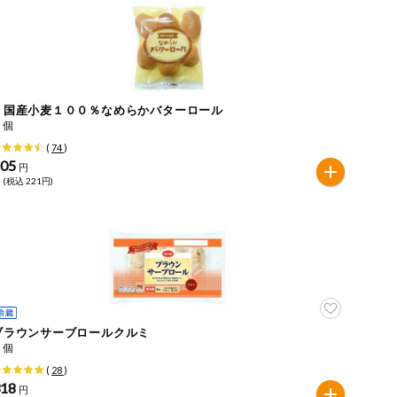
ｅ国産小麦１００％なめらかバターロール
６個
(
74
)
205
円
 (税込 221円)
ブラウンサーブロールクルミ
８個
(
28
)
318
円