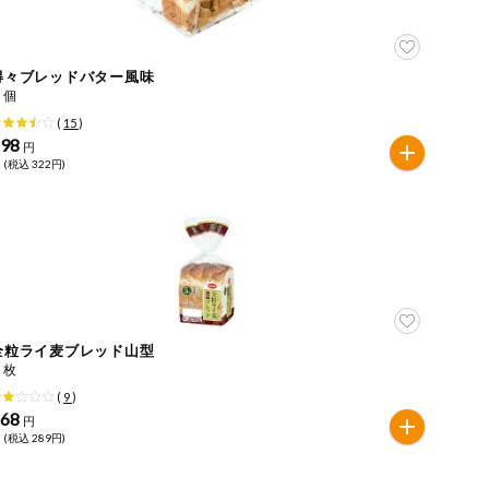
得々ブレッドバター風味
１個
(
15
)
298
円
 (税込 322円)
全粒ライ麦ブレッド山型
５枚
(
9
)
268
円
 (税込 289円)