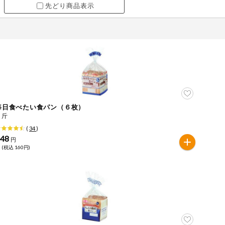
先どり商品表示
毎日食べたい食パン（６枚）
１斤
(
34
)
148
円
 (税込 160円)
ツ
牛肉
ごま
さけ
やまいも
りんご