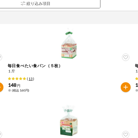
毎日食べたい食パン（５枚）
品を検索できます。
１斤
(
13
)
148
円
※ (税込 160円)
※
花生
えび
かに
くるみ
ら
オレンジ
カシューナッツ
キウイフルー
バナナ
豚肉
マカダミアナッツ
もも