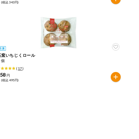
 (税込 343円)
石窯いちじくロール
４個
(
17
)
458
円
 (税込 495円)