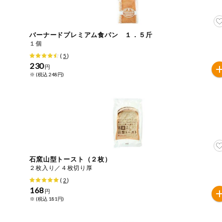
ご利用ガイド
住居・生活用
品
商品のリクエスト
バーナードプレミアム食パン １．５斤
コスメ＆ボデ
１個
ィケア
(
5
)
アプリのダウンロード
230
円
ベビー
※ (税込 248円)
PC版サイトを表示
衣料品
テキスト注文サイトを表示
趣味・娯楽
お問い合わせ
ペット
石窯山型トースト（２枚）
２枚入り／４枚切り厚
先着限定企画
(
2
)
168
円
※ (税込 181円)
スマート・ワ
ン注文