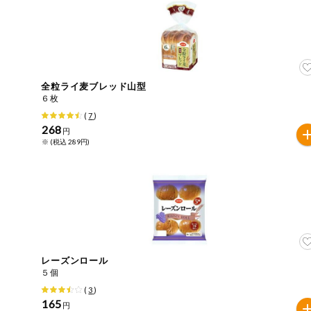
今週のお買い
得
コープ商品
全粒ライ麦ブレッド山型
今週の新登場
６枚
(
7
)
268
よりどりでお
円
トク
※ (税込 289円)
複数注文でお
トク
ポイントがも
らえる！
お弁当用商品
レーズンロール
５個
かんたん調理
(
3
)
165
円