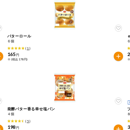
バターロール
６個
(
1
)
165
円
※ (税込 178円)
※
発酵バター香る幸せ塩パン
４個
(
5
)
198
円