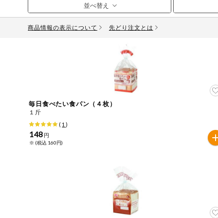
お気に入り注文
豆腐・納豆・
こんにゃく
商品情報の表示について
先どり注文とは
注文履歴注文
冷蔵おかず
特価情報
WEBカタログ
冷凍食品
ミールキット
先着限定から探す
アレルゲン情報
など
毎日食べたい食パン（４枚）
特定原材料と特定原材料に準ずるものが含まれていない商
１斤
人気カテゴリ
麺類
(
1
)
特定原材料
148
円
※ (税込 160円)
食品から探す
小麦
そば
卵
乳
落
乾物・粉類
家庭用品から探す
レトルト・缶
特定原材料に準ずるもの
詰・瓶詰
アーモンド
あわび
いか
いく
目的から探す
調味料・だ
し・油・ルー
生協独自
さば
ゼラチン
大豆
鶏肉