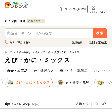
食品
家庭用品
目的
eフレンズ利用登録
から探す
から探す
から探す
検索条件を指定してください。全項目に条件を指定しなくて
果物
果物すべて
８月２回 Ｄ週
ログイン
も検索できます。
検索
野菜
キーワード
カテゴリから探す
詳細検索
次回予定検索
生協加入はこちら
肉・ハム・ソ
ーセージ
トップ
食品から探す
魚介・加工品
えび・かに・ミックス
eフレンズとは
えび・かに・ミックス
キーワードをすべて含む
魚介・加工品
いずれかのキーワードを含む
登録から開始まで
ジ
魚介・加工品
米・雑穀など
卵・牛乳・乳製品
パン・ジャ
米・雑穀など
す
えび・かに・ミックス
貝・海藻・魚卵
丼
メーカー名
卵・牛乳・乳
先着限定
製品
注文番号注文
4
件
表示：
1列
2列
3列
1～4件 (
60件
90件
)
パン・ジャム
カテゴリ