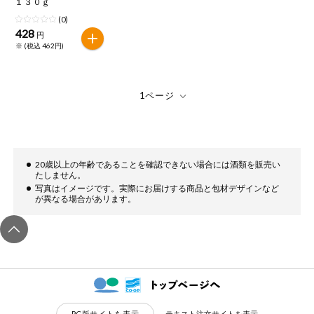
１３０ｇ
特定原材料に準ずるもの
おやつ
(0)
アーモンド
あわび
いか
428
円
※ (税込 462円)
自動注文システム登録
飲料
いくら
オレンジ
カシューナッツ
自動注文システム登録を確認する
酒・ノンアル
キウイフルーツ
牛肉
ごま
コール
自動注文システム登録を修正する
切り花・仏花
さけ
さば
ゼラチン
大豆
くらしの定番品（毎週企画）
20歳以上の年齢であることを確認できない場合には酒類を販売い
ティッシュ・
鶏肉
バナナ
豚肉
たしません。
トイレットペ
ーパー
写真はイメージです。実際にお届けする商品と包材デザインなど
が異なる場合があリます。
衛生・生理用
マカダミアナッツ
もも
やまいも
品
専門ショップサイト
りんご
キッチン用品
パルコープ・よどがわ生協のサービス
アレルゲン情報は、商品企画時の情報のため、ご使用前には
洗濯・バス・
パルコープ・よどがわ生協の情報サイト
トイレ用品
必ず商品パッケージの表示をご確認ください。
PC版サイトを表示
テキスト注文サイトを表示