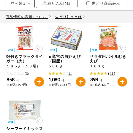
先どり商品表示
お気に入り注文
豆腐・納豆・
こんにゃく
商品情報の表示について
先どり注文とは
注文履歴注文
冷蔵おかず
特価情報
WEBカタログ
冷凍食品
ミールキット
殻付きブラックタイ
ｅ竜宮の白姫えび
サラダ用ボイルむき
先着限定から探す
など
ガー（大）
（国産）
えび
アレルゲン情報
１８５ｇ（１０尾）
５００ｇ
１００ｇ
特定原材料と特定原材料に準ずるものが含まれていない商品
人気カテゴリ
(0)
(
11
)
(
11
)
麺類
を検索できます。
858
1,080
398
円
円
円
※ (税込 927円)
※ (税込 1,166円)
※ (税込 430円)
食品から探す
特定原材料
乾物・粉類
小麦
そば
卵
乳
家庭用品から探す
レトルト・缶
詰・瓶詰
落花生
えび
かに
くるみ
目的から探す
調味料・だ
し・油・ルー
シーフードミックス
生協独自