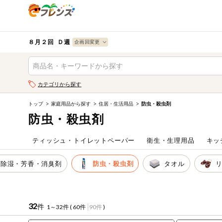
食品
から探す
検索条件を指定してください。全項目に条件を指定しなく
果物
果物すべて
８月２回 Ｄ週
ログイン
野菜
キーワード
カテゴリから探す
生協加入はこちら
肉・ハム・ソ
ーセージ
トップ
家庭用品から探す
住居・生活用品
防虫・殺虫剤
キーワードをすべて含む
eフレンズとは
防虫・殺虫剤
いずれかのキーワードを含む
魚介・加工品
登録から開始まで
ティッシュ・トイレットペーパー
衛生・生理用品
キッ
米・雑穀など
メーカー名
除湿・芳香・消臭剤
防虫・殺虫剤
タオル
卵・牛乳・乳
先着限定
製品
注文番号注文
32
件
1～32件 (
60件
90件
)
パン・ジャム
カテゴリ