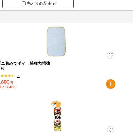
先どり商品表示
ダニ集めてポイ 捕獲力増強
２枚
(
8
)
,680
円
税込 1,848円)
ツ
牛肉
ごま
さけ
やまいも
りんご