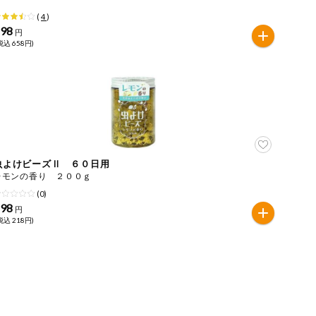
(
4
)
598
円
税込 658円)
虫よけビーズⅡ ６０日用
レモンの香り ２００ｇ
(0)
198
円
税込 218円)