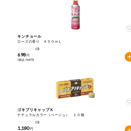
今週のお買い
得
コープ商品
キンチョール
今週の新登場
ローズの香り ４５０ｍＬ
(0)
698
よりどりでお
円
トク
(税込 768円)
複数注文でお
トク
ポイントがも
らえる！
お弁当用商品
ゴキブリキャップＫ
ナチュラルカラー（ベージュ） １０個
かんたん調理
(0)
1,180
円