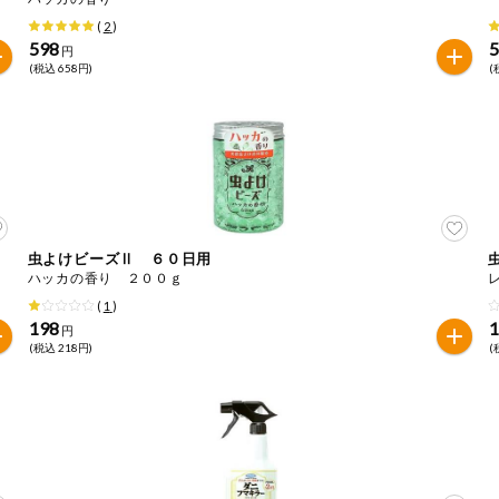
(
2
)
598
円
(税込 658円)
(
虫よけビーズⅡ ６０日用
ハッカの香り ２００ｇ
(
1
)
198
円
(税込 218円)
(