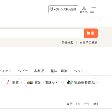
目的
eフレンズ利用登録
から探す
検索
詳細検索
次回予定検索
ディケア
ベビー
衣料品
趣味・娯楽
ペット
家電
電池・電球など
冠婚葬祭用品
表示：
1列
2列
3列