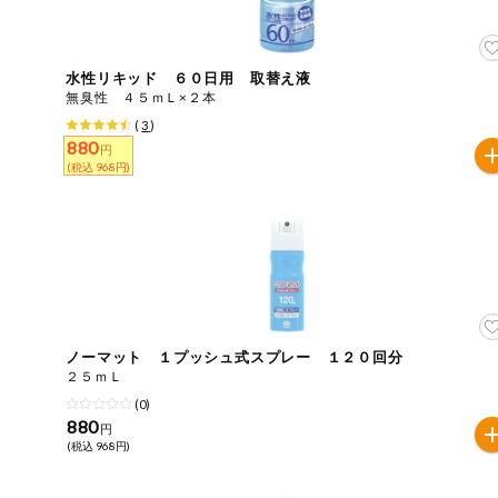
ご利用ガイド
住居・生活用
品
商品のリクエスト
水性リキッド ６０日用 取替え液
コスメ＆ボデ
無臭性 ４５ｍＬ×２本
ィケア
(
3
)
アプリのダウンロード
880
円
ベビー
(税込 968円)
PC版サイトを表示
衣料品
テキスト注文サイトを表示
趣味・娯楽
お問い合わせ
ペット
ノーマット １プッシュ式スプレー １２０回分
２５ｍＬ
先着限定企画
(0)
880
円
(税込 968円)
スマート・ワ
ン注文