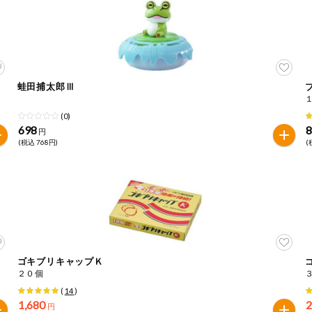
蛙田捕太郎Ⅲ
(0)
698
円
(税込 768円)
(
ゴキブリキャップＫ
２０個
(
14
)
1,680
2
円