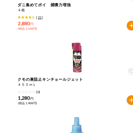
ダニ集めてポイ 捕獲力増強
おやつ
４枚
アレルゲン情報は、商品企画時の情報のため、ご使用前に
(
22
)
特定原材料に準ずるものは、お取引先から情報提供のあっ
2,880
自動注文システム登録
円
飲料
(税込 3,168円)
酒・ノンアル
自動注文システム登録を確認する
コール
自動注文システム登録を修正する
切り花・仏花
くらしの定番品（毎週企画）
ティッシュ・
トイレットペ
ーパー
クモの巣阻止キンチョールジェット
４５０ｍＬ
衛生・生理用
(0)
品
専門ショップサイト
1,280
円
(税込 1,408円)
キッチン用品
パルコープ・よどがわ生協のサービス
洗濯・バス・
パルコープ・よどがわ生協の情報サイト
トイレ用品