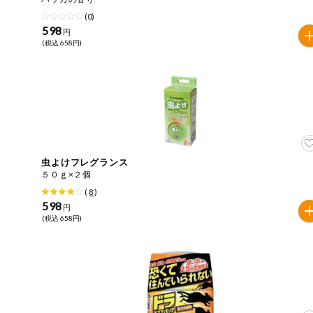
(0)
健康志向食品
598
円
(税込 658円)
推しコープ
年間登録米
虫よけフレグランス
５０ｇ×２個
(
8
)
598
円
(税込 658円)