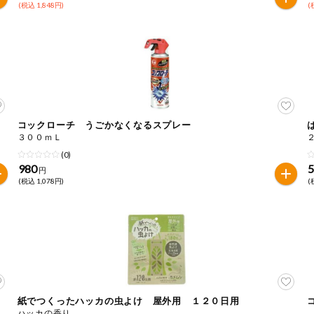
(税込 1,848円)
(
コックローチ うごかなくなるスプレー
３００ｍＬ
(0)
980
円
(税込 1,078円)
(
紙でつくったハッカの虫よけ 屋外用 １２０日用
ハッカの香り