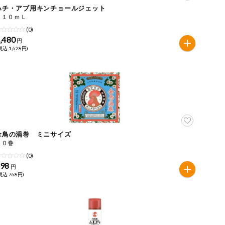
ハチ・アブ用キンチョールジェット
５１０ｍＬ
(0)
,480
円
税込 1,628円)
金鳥の渦巻 ミニサイズ
３０巻
(0)
698
円
税込 768円)