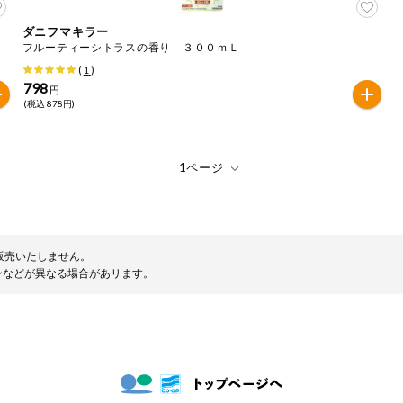
ダニフマキラー
フルーティーシトラスの香り ３００ｍＬ
(
1
)
798
円
(税込 878円)
販売いたしません。
ンなどが異なる場合があリます。