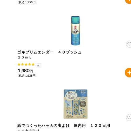
(税込 1,298円)
ミールキット
組合員さんの
リクエスト
いいもんみっ
け
ゴキブリムエンダー ４０プッシュ
オーガニック
２０ｍＬ
(
1
)
1,480
ベビー・キッ
円
ズ関連
(税込 1,628円)
サプリメン
ト・栄養補助
食品
アレルゲン対
応
エシカル
紙でつくったハッカの虫よけ 屋内用 １２０日用
ハッカの香り