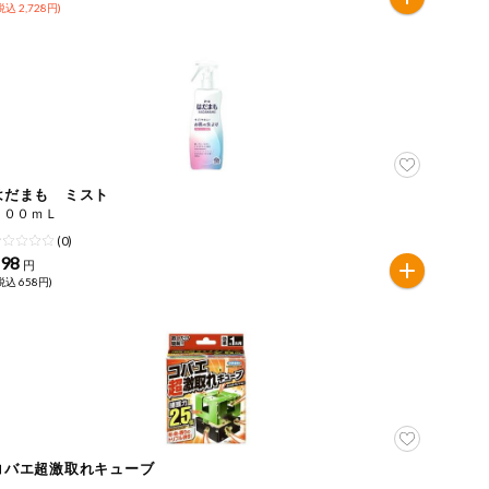
税込 2,728円)
はだまも ミスト
２００ｍＬ
(0)
598
円
税込 658円)
コバエ超激取れキューブ