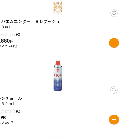
コバエムエンダー ８０プッシュ
３８ｍＬ
(0)
,880
円
税込 2,068円)
キンチョール
４５０ｍＬ
(0)
598
円
税込 658円)