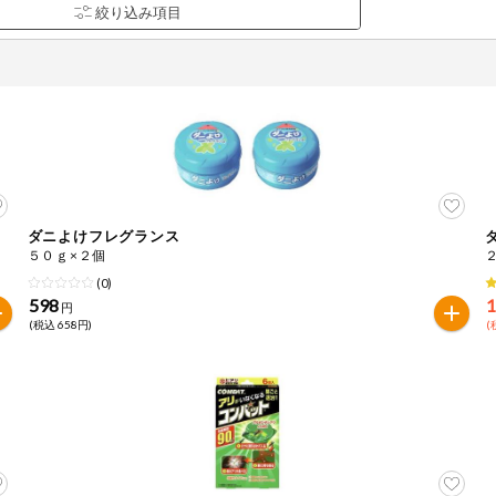
ダニよけフレグランス
品を検索できます。
５０ｇ×２個
(0)
598
1
円
(税込 658円)
(
花生
えび
かに
くるみ
ら
オレンジ
カシューナッツ
キウイフルー
バナナ
豚肉
マカダミアナッツ
もも