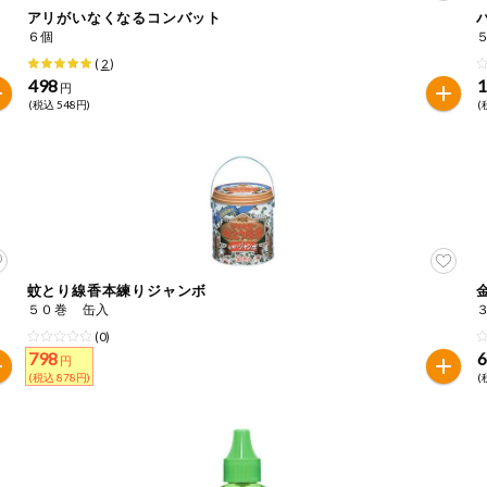
アリがいなくなるコンバット
６個
は必ず商品パッケージの表示をご確認ください。
(
2
)
た範囲でのお知らせです。
498
1
円
(税込 548円)
(
蚊とり線香本練りジャンボ
５０巻 缶入
(0)
798
円
(税込 878円)
(