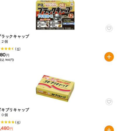
ブラックキャップ
１２個
(
4
)
880
円
税込 968円)
ゴキブリキャップ
３０個
(
4
)
,480
円