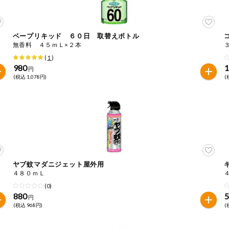
ベープリキッド ６０日 取替えボトル
無香料 ４５ｍＬ×２本
(
1
)
980
1
円
(税込 1,078円)
(
ヤブ蚊マダニジェット屋外用
４８０ｍＬ
(0)
880
円
(税込 968円)
(