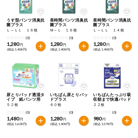
うす型パンツ消臭抗
長時間パンツ消臭抗
長時間パンツ消臭抗
菌プラス
菌プラス
菌プラス
Ｌ～ＬＬ １６枚
Ｍ～Ｌ １６枚
Ｌ～ＬＬ １４枚
(0)
(0)
(0)
1,280
1,280
1,280
円
円
円
(税込 1,408円)
(税込 1,408円)
(税込 1,408円)
尿とりパッド透湿タ
いちばん尿とりパッ
いちばんたっぷり吸
イプ 紙パンツ用
ドプラス
収朝まで快適パッド
５２枚
６０枚
２２枚
(0)
(0)
(0)
1,480
1,280
980
円
円
円
(税込 1,628円)
(税込 1,408円)
(税込 1,078円)