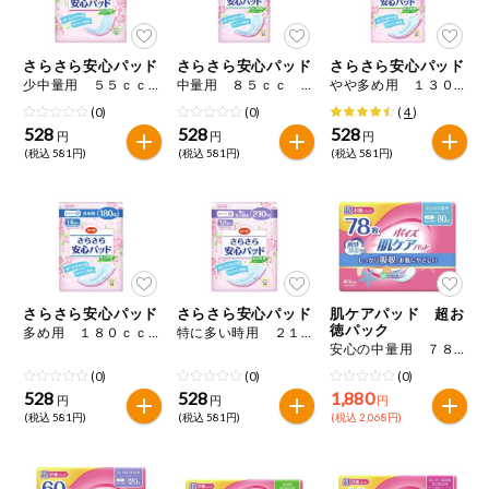
今週のお買い
得
さらさら安心パッド
さらさら安心パッド
さらさら安心パッド
少中量用 ５５ｃｃ ２４枚入
中量用 ８５ｃｃ ２０枚入
やや多め用 １３０ｃｃ １６枚入
コープ商品
(0)
(0)
(
4
)
528
528
528
円
円
円
今週の新登場
(税込 581円)
(税込 581円)
(税込 581円)
よりどりでお
トク
複数注文でお
トク
さらさら安心パッド
さらさら安心パッド
肌ケアパッド 超お
ポイントがも
徳パック
多め用 １８０ｃｃ １４枚入
特に多い時用 ２１０ｃｃ １２枚入
らえる！
安心の中量用 ７８枚
(0)
(0)
(0)
お弁当用商品
528
528
1,880
円
円
円
(税込 581円)
(税込 581円)
(税込 2,068円)
かんたん調理