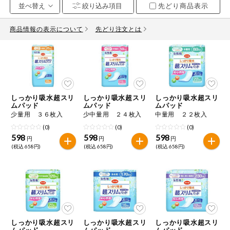
先どり商品表示
お気に入り注文
豆腐・納豆・
こんにゃく
商品情報の表示について
先どり注文とは
注文履歴注文
冷蔵おかず
特価情報
WEBカタログ
冷凍食品
ミールキット
しっかり吸水超スリ
しっかり吸水超スリ
しっかり吸水超スリ
先着限定から探す
など
ムパッド
ムパッド
ムパッド
アレルゲン情報
少量用 ３６枚入
少中量用 ２４枚入
中量用 ２２枚入
特定原材料と特定原材料に準ずるものが含まれていない商品
人気カテゴリ
(0)
(0)
(0)
麺類
を検索できます。
598
598
598
円
円
円
(税込 658円)
(税込 658円)
(税込 658円)
食品から探す
特定原材料
乾物・粉類
小麦
そば
卵
乳
家庭用品から探す
レトルト・缶
詰・瓶詰
落花生
えび
かに
くるみ
目的から探す
調味料・だ
し・油・ルー
しっかり吸水超スリ
しっかり吸水超スリ
しっかり吸水超スリ
生協独自
ムパッド
ムパッド
ムパッド