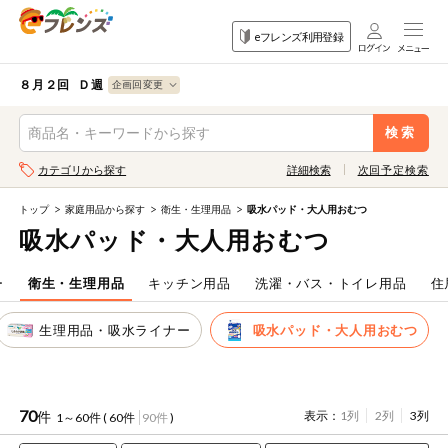
食品
家庭用品
目的
eフレンズ利用登録
から探す
から探す
から探す
検索条件を指定してください。全項目に条件を指定しなくて
果物
果物すべて
８月２回 Ｄ週
ログイン
も検索できます。
検索
野菜
キーワード
カテゴリから探す
詳細検索
次回予定検索
生協加入はこちら
肉・ハム・ソ
ーセージ
トップ
家庭用品から探す
衛生・生理用品
吸水パッド・大人用おむつ
eフレンズとは
吸水パッド・大人用おむつ
キーワードをすべて含む
魚介・加工品
いずれかのキーワードを含む
登録から開始まで
ー
衛生・生理用品
キッチン用品
洗濯・バス・トイレ用品
住
米・雑穀など
生理用品・吸水ライナー
吸水パッド・大人用おむつ
メーカー名
卵・牛乳・乳
先着限定
製品
注文番号注文
70
件
表示：
1列
2列
3列
1～60件 (
60件
90件
)
パン・ジャム
カテゴリ