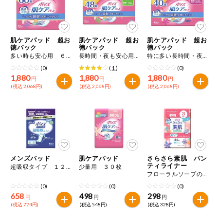
ミールキット
組合員さんの
肌ケアパッド 超お
肌ケアパッド 超お
肌ケアパッド 超お
リクエスト
徳パック
徳パック
徳パック
多い時も安心用 ６０枚
長時間・夜も安心用 ４８枚
特に多い長時間・夜も安心用 ４０枚
いいもんみっ
(0)
(
1
)
(0)
け
1,880
1,880
1,880
円
円
円
(税込 2,068円)
(税込 2,068円)
(税込 2,068円)
オーガニック
ベビー・キッ
ズ関連
サプリメン
ト・栄養補助
食品
メンズパッド
肌ケアパッド
さらさら素肌 パン
ティライナー
超吸収タイプ １２枚
少量用 ３０枚
アレルゲン対
フローラルソープの香り ３ｃｃ ４４枚
応
(0)
(0)
(0)
658
498
298
円
円
円
エシカル
(税込 724円)
(税込 548円)
(税込 328円)