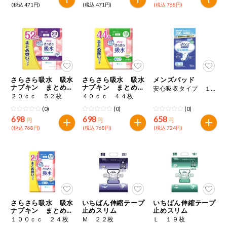
(税込 471円)
(税込 471円)
(税込 768円)
さらさら吸水 吸水
さらさら吸水 吸水
メンズパッド
ナプキン まとめ買
ナプキン まとめ買
安心吸収タイプ １４枚
いパック
いパック
２０ｃｃ ５２枚
４０ｃｃ ４４枚
(0)
(0)
(0)
698
698
658
円
円
円
(税込 768円)
(税込 768円)
(税込 724円)
さらさら吸水 吸水
いちばん伸縮テープ
いちばん伸縮テープ
ナプキン まとめ買
止めスリム
止めスリム
いパック
１００ｃｃ ２４枚
Ｍ ２２枚
Ｌ １９枚