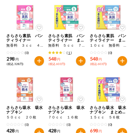
健康志向食品
推しコープ
さらさら素肌 パン
さらさら素肌 パン
さらさら素肌 パン
ティライナー
ティライナー まと
ティライナー まと
年間登録米
め買いパック
め買いパック
無香料 ３ｃｃ ４４枚
無香料 ５ｃｃ ７２枚
１０ｃｃ 無香料 ６０枚
(0)
(
1
)
(0)
298
548
548
円
円
円
(税込 328円)
(税込 603円)
(税込 603円)
さらさら吸水 吸水
さらさら吸水 吸水
さらさら吸水 吸水
ナプキン
ナプキン
ナプキン まとめ買
いパック
５０ｃｃ ２０枚
７０ｃｃ １６枚
１５ｃｃ ５６枚
(0)
(0)
(0)
428
428
698
円
円
円