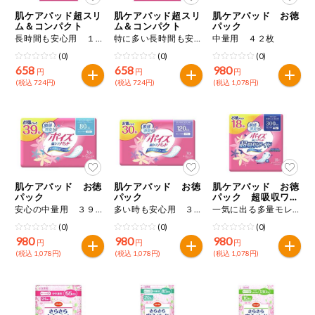
特定原材料に準ずるものは、お取引先から情報提供のあった
ご利用ガイド
住居・生活用
肌ケアパッド超スリ
肌ケアパッド超スリ
肌ケアパッド お徳
範囲でのお知らせです。
品
ム＆コンパクト
ム＆コンパクト
パック
長時間も安心用 １６枚
特に多い長時間も安心用 １４枚
中量用 ４２枚
商品のリクエスト
コスメ＆ボデ
(0)
(0)
(0)
ィケア
658
658
980
円
円
円
(税込 724円)
(税込 724円)
(税込 1,078円)
アプリのダウンロード
ベビー
PC版サイトを表示
衣料品
テキスト注文サイトを表示
趣味・娯楽
肌ケアパッド お徳
肌ケアパッド お徳
肌ケアパッド お徳
お問い合わせ
パック
パック
パック 超吸収ワイ
ド
安心の中量用 ３９枚
多い時も安心用 ３０枚
一気に出る多量モレに安心用 １８枚
ペット
(0)
(0)
(0)
980
980
980
円
円
円
(税込 1,078円)
(税込 1,078円)
(税込 1,078円)
先着限定企画
スマート・ワ
ン注文