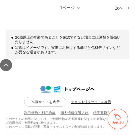
次へ
20歳以上の年齢であることを確認できない場合には酒類を販売い
たしません。
写真はイメージです。実際にお届けする商品と包材デザインなど
が異なる場合があリます。
PC版サイトを表示
テキスト注文サイトを表示
利用規約・利用約款
個人情報保護方針
特定商取引
このサイトの利用に関しては、ご利用生協の宅配事業に関する約款等ならびにeフレン
検索する
リセットする
ズ利用規程・利用約款に基づきます。
このページに記載の記事・写真・イラストなどの無断転載を禁じます。