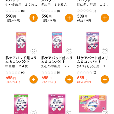
特定原材料に準ずるもの
やや多め用 ２０枚入
多め用 １６枚入
特に多い時用 １２枚入
おやつ
アーモンド
あわび
いか
(0)
(0)
(0)
598
598
598
円
円
円
自動注文システム登録
(税込 658円)
(税込 658円)
(税込 658円)
飲料
いくら
オレンジ
カシューナッツ
自動注文システム登録を確認する
酒・ノンアル
キウイフルーツ
牛肉
ごま
コール
自動注文システム登録を修正する
切り花・仏花
さけ
さば
ゼラチン
大豆
肌ケアパッド超スリ
肌ケアパッド超スリ
肌ケアパッド超スリ
くらしの定番品（毎週企画）
ティッシュ・
ム＆コンパクト
ム＆コンパクト
ム＆コンパクト
鶏肉
バナナ
豚肉
トイレットペ
中量用 ２４枚
安心の中量用 ２２枚
多い時も安心用 １８枚
ーパー
(0)
(0)
(0)
衛生・生理用
マカダミアナッツ
もも
やまいも
658
658
658
円
円
円
品
専門ショップサイト
(税込 724円)
(税込 724円)
(税込 724円)
りんご
キッチン用品
パルコープ・よどがわ生協のサービス
アレルゲン情報は、商品企画時の情報のため、ご使用前には
洗濯・バス・
パルコープ・よどがわ生協の情報サイト
トイレ用品
必ず商品パッケージの表示をご確認ください。