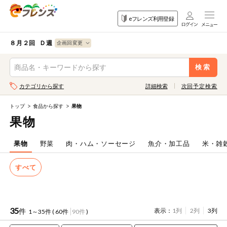
食品
家庭用品
目的
eフレンズ利用登録
から探す
から探す
から探す
検索条件を指定してください。全項目に条件を指定しなくて
果物
果物すべて
８月２回 Ｄ週
ログイン
も検索できます。
検索
野菜
キーワード
カテゴリから探す
詳細検索
次回予定検索
生協加入はこちら
肉・ハム・ソ
ーセージ
トップ
食品から探す
果物
eフレンズとは
果物
キーワードをすべて含む
魚介・加工品
いずれかのキーワードを含む
登録から開始まで
果物
野菜
肉・ハム・ソーセージ
魚介・加工品
米・雑
米・雑穀など
すべて
メーカー名
卵・牛乳・乳
先着限定
製品
注文番号注文
35
件
表示：
1列
2列
3列
1～35件 (
60件
90件
)
パン・ジャム
カテゴリ