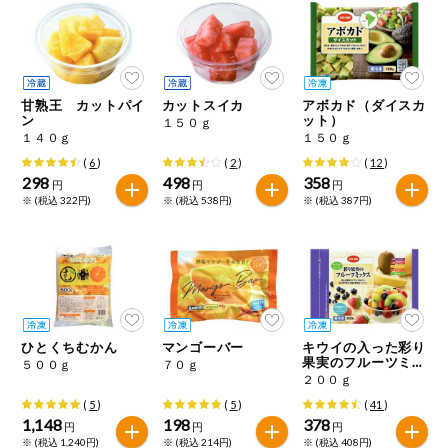
健康志向食品
推しコープ
甘熟王 カットパイ
カットスイカ
アボカド（ダイスカ
ン
ット）
１５０ｇ
１４０ｇ
１５０ｇ
年間登録米
(
6
)
(
2
)
(
12
)
298
498
358
円
円
円
※ (税込 322円)
※ (税込 538円)
※ (税込 387円)
ひとくちむかん
マンゴーバー
キウイの入った彩り
果実のフルーツミッ
５００ｇ
７０ｇ
クス
２００ｇ
(
5
)
(
5
)
(
41
)
1,148
198
378
円
円
円
※ (税込 1,240円)
※ (税込 214円)
※ (税込 408円)