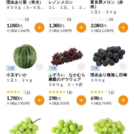
特定原材料に準ずるものは、お取引先から情報提供のあった
理由あり梨（幸水）
レノンメロン
富良野メロン（赤
ご利用ガイド
住居・生活用
肉）
範囲でのお知らせです。
９００ｇ（３～５玉）
２Ｌ １玉、１．２ｋｇ
品
１玉１．２ｋｇ
(0)
(0)
(0)
商品のリクエスト
コスメ＆ボデ
1,080
1,380
2,080
円
円
円
ィケア
※ (税込 1,166円)
※ (税込 1,490円)
※ (税込 2,246円)
アプリのダウンロード
ベビー
PC版サイトを表示
衣料品
テキスト注文サイトを表示
小玉すいか
ふぞろい なかむら
理由あり種無し巨峰
趣味・娯楽
農園のデラウェア
１玉１．２ｋｇ
３００ｇ
お問い合わせ
２８０ｇ ２～５房
ペット
(
2
)
(
4
)
(
3
)
1,780
298
698
円
円
円
※ (税込 1,922円)
※ (税込 322円)
※ (税込 754円)
先着限定企画
スマート・ワ
ン注文