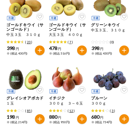
ミールキット
組合員さんの
ゴールドキウイ（サ
ゴールドキウイ（サ
グリーンキウイ
リクエスト
ンゴールド）
ンゴールド）
中玉３玉、３１０ｇ
中玉３玉 ３１０ｇ
大玉３玉 ４００ｇ
いいもんみっ
(
23
)
(
7
)
(0)
け
398
478
398
円
円
円
※ (税込 430円)
※ (税込 516円)
※ (税込 430円)
オーガニック
ベビー・キッ
ズ関連
サプリメン
ト・栄養補助
食品
グレイシオアボカド
イチジク
プルーン
１玉
３００ｇ ３～６玉
３００ｇ
アレルゲン対
(
85
)
(
12
)
(
3
)
応
198
880
680
円
円
円
※ (税込 214円)
※ (税込 950円)
※ (税込 734円)
エシカル