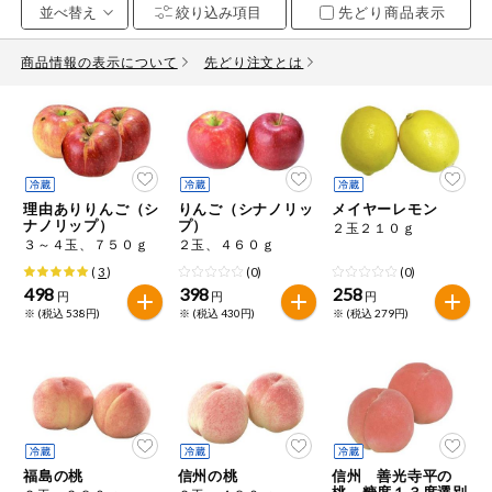
先どり商品表示
お気に入り注文
豆腐・納豆・
こんにゃく
商品情報の表示について
先どり注文とは
注文履歴注文
冷蔵おかず
特価情報
WEBカタログ
冷凍食品
ミールキット
理由ありりんご（シ
りんご（シナノリッ
メイヤーレモン
先着限定から探す
など
ナノリップ）
プ）
２玉２１０ｇ
アレルゲン情報
３～４玉、７５０ｇ
２玉、４６０ｇ
特定原材料と特定原材料に準ずるものが含まれていない商品
人気カテゴリ
(
3
)
(0)
(0)
麺類
を検索できます。
498
398
258
円
円
円
※ (税込 538円)
※ (税込 430円)
※ (税込 279円)
食品から探す
特定原材料
乾物・粉類
小麦
そば
卵
乳
家庭用品から探す
レトルト・缶
詰・瓶詰
落花生
えび
かに
くるみ
目的から探す
調味料・だ
し・油・ルー
福島の桃
信州の桃
信州 善光寺平の
生協独自
桃 糖度１３度選別