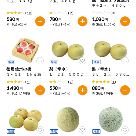
２玉、３８０ｇ
２玉、４８０ｇ
特定原材料に準ずるもの
中玉２玉、４８０ｇ
おやつ
アーモンド
あわび
いか
(
10
)
(
2
)
(0)
580
780
1,080
円
円
円
自動注文システム登録
※ (税込 626円)
※ (税込 842円)
※ (税込 1,166円)
飲料
いくら
オレンジ
カシューナッツ
自動注文システム登録を確認する
酒・ノンアル
キウイフルーツ
牛肉
ごま
コール
自動注文システム登録を修正する
切り花・仏花
さけ
さば
ゼラチン
大豆
徳用信州の桃
梨（幸水）
梨（幸水）
くらしの定番品（毎週企画）
ティッシュ・
３～５玉 １ｋｇ箱
Ｌ ２玉 ５００ｇ
３Ｌ ２玉 ６８０ｇ
鶏肉
バナナ
豚肉
トイレットペ
ーパー
(
1
)
(
7
)
(
1
)
1,480
598
880
円
円
円
衛生・生理用
マカダミアナッツ
もも
やまいも
※ (税込 1,598円)
※ (税込 646円)
※ (税込 950円)
品
専門ショップサイト
りんご
キッチン用品
パルコープ・よどがわ生協のサービス
アレルゲン情報は、商品企画時の情報のため、ご使用前には
洗濯・バス・
パルコープ・よどがわ生協の情報サイト
トイレ用品
必ず商品パッケージの表示をご確認ください。