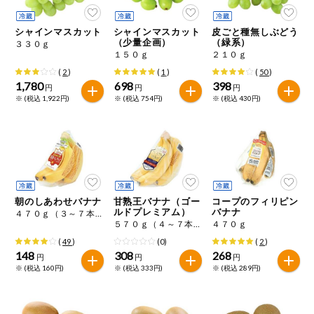
今週のお買い
得
シャインマスカット
シャインマスカット
皮ごと種無しぶどう
（少量企画）
（緑系）
３３０ｇ
１５０ｇ
２１０ｇ
コープ商品
(
2
)
(
1
)
(
50
)
1,780
698
398
円
円
円
今週の新登場
※ (税込 1,922円)
※ (税込 754円)
※ (税込 430円)
よりどりでお
トク
複数注文でお
トク
朝のしあわせバナナ
甘熟王バナナ（ゴー
コープのフィリピン
ポイントがも
ルドプレミアム）
バナナ
４７０ｇ（３～７本）
らえる！
５７０ｇ（４～７本）
４７０ｇ
(
49
)
(0)
(
2
)
お弁当用商品
148
308
268
円
円
円
※ (税込 160円)
※ (税込 333円)
※ (税込 289円)
かんたん調理