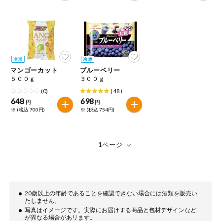
マンゴーカット
ブルーベリー
５００ｇ
３００ｇ
(0)
(
48
)
648
698
円
円
※ (税込 700円)
※ (税込 754円)
20歳以上の年齢であることを確認できない場合には酒類を販売い
たしません。
写真はイメージです。実際にお届けする商品と包材デザインなど
が異なる場合があリます。