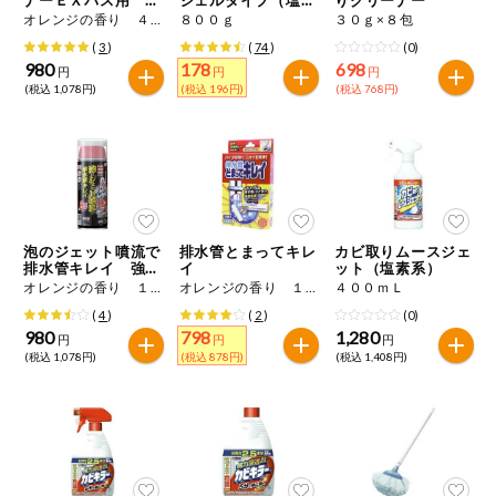
特定原材料に準ずるもの
めかえ用
系）
オレンジの香り ４８０ｍＬ
８００ｇ
３０ｇ×８包
おやつ
アーモンド
あわび
いか
(
3
)
(
74
)
(0)
980
178
698
円
円
円
自動注文システム登録
(税込 1,078円)
(税込 196円)
(税込 768円)
飲料
いくら
オレンジ
カシューナッツ
自動注文システム登録を確認する
酒・ノンアル
キウイフルーツ
牛肉
ごま
コール
自動注文システム登録を修正する
切り花・仏花
さけ
さば
ゼラチン
大豆
泡のジェット噴流で
排水管とまってキレ
カビ取りムースジェ
くらしの定番品（毎週企画）
ティッシュ・
排水管キレイ 強力
イ
ット（塩素系）
鶏肉
バナナ
豚肉
トイレットペ
タイプ
オレンジの香り １６０ｍＬ
オレンジの香り １０錠
４００ｍＬ
ーパー
(
4
)
(
2
)
(0)
衛生・生理用
マカダミアナッツ
もも
やまいも
980
798
1,280
円
円
円
品
専門ショップサイト
(税込 1,078円)
(税込 878円)
(税込 1,408円)
りんご
キッチン用品
パルコープ・よどがわ生協のサービス
アレルゲン情報は、商品企画時の情報のため、ご使用前には
洗濯・バス・
パルコープ・よどがわ生協の情報サイト
トイレ用品
必ず商品パッケージの表示をご確認ください。