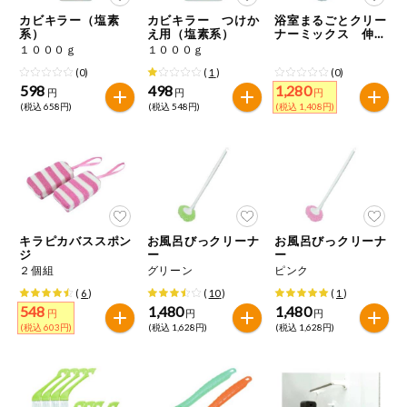
特定原材料に準ずるものは、お取引先から情報提供のあった
ご利用ガイド
住居・生活用
カビキラー（塩素
カビキラー つけか
浴室まるごとクリー
範囲でのお知らせです。
品
系）
え用（塩素系）
ナーミックス 伸縮
ロングタイプ
１０００ｇ
１０００ｇ
商品のリクエスト
コスメ＆ボデ
(0)
(
1
)
(0)
ィケア
598
498
1,280
円
円
円
(税込 658円)
(税込 548円)
(税込 1,408円)
アプリのダウンロード
ベビー
PC版サイトを表示
衣料品
テキスト注文サイトを表示
趣味・娯楽
キラピカバススポン
お風呂びっクリーナ
お風呂びっクリーナ
お問い合わせ
ジ
ー
ー
２個組
グリーン
ピンク
ペット
(
6
)
(
10
)
(
1
)
548
1,480
1,480
円
円
円
(税込 603円)
(税込 1,628円)
(税込 1,628円)
先着限定企画
スマート・ワ
ン注文