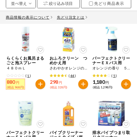
先どり商品表示
お気に入り注文
豆腐・納豆・
こんにゃく
商品情報の表示について
先どり注文とは
注文履歴注文
冷蔵おかず
特価情報
WEBカタログ
冷凍食品
ミールキット
らくらくお風呂まる
おふろクリーン つ
パーフェクトクリー
先着限定から探す
など
ごと泡スプレー
めかえ用
ナーＥＸバス用
アレルゲン情報
４８０ｍＬ
さわやかオレンジの香り １２００ｍＬ
オレンジの香り ５００ｍＬ
特定原材料と特定原材料に準ずるものが含まれていない商品
人気カテゴリ
(
1
)
(
44
)
(
5
)
麺類
を検索できます。
880
298
1,180
円
円
円
(税込 968円)
(税込 328円)
(税込 1,298円)
食品から探す
特定原材料
乾物・粉類
小麦
そば
卵
乳
家庭用品から探す
レトルト・缶
詰・瓶詰
落花生
えび
かに
くるみ
目的から探す
調味料・だ
し・油・ルー
パーフェクトクリー
パイプクリーナー
排水パイプつまり取
生協独自
ナーＥＸバス用 つ
ジェルタイプ（塩素
りクリーナー