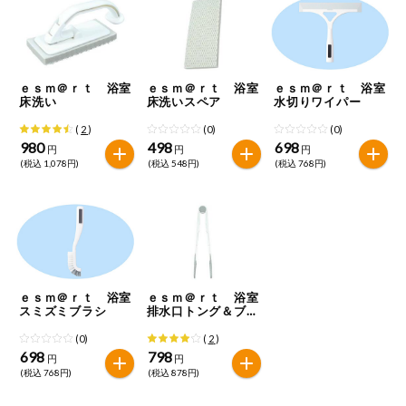
ミールキット
組合員さんの
リクエスト
ｅｓｍ＠ｒｔ 浴室
ｅｓｍ＠ｒｔ 浴室
ｅｓｍ＠ｒｔ 浴室
床洗い
床洗いスペア
水切りワイパー
いいもんみっ
(
2
)
(0)
(0)
け
980
498
698
円
円
円
(税込 1,078円)
(税込 548円)
(税込 768円)
オーガニック
ベビー・キッ
ズ関連
サプリメン
ト・栄養補助
食品
ｅｓｍ＠ｒｔ 浴室
ｅｓｍ＠ｒｔ 浴室
スミズミブラシ
排水口トング＆ブラ
アレルゲン対
シ
応
(0)
(
2
)
698
798
円
円
(税込 768円)
(税込 878円)
エシカル