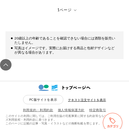
健康志向食品
推しコープ
20歳以上の年齢であることを確認できない場合には酒類を販売い
年間登録米
たしません。
写真はイメージです。実際にお届けする商品と包材デザインなど
が異なる場合があリます。
PC版サイトを表示
テキスト注文サイトを表示
利用規約・利用約款
個人情報保護方針
特定商取引
このサイトの利用に関しては、ご利用生協の宅配事業に関する約款等ならびにeフレン
ズ利用規程・利用約款に基づきます。
このページに記載の記事・写真・イラストなどの無断転載を禁じます。
検索する
リセットする