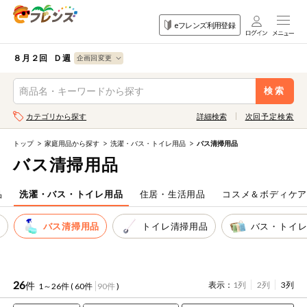
食品
家庭用品
目的
eフレンズ利用登録
から探す
から探す
から探す
検索条件を指定してください。全項目に条件を指定しなくて
果物
果物すべて
８月２回 Ｄ週
ログイン
も検索できます。
検索
野菜
キーワード
カテゴリから探す
詳細検索
次回予定検索
生協加入はこちら
肉・ハム・ソ
ーセージ
トップ
家庭用品から探す
洗濯・バス・トイレ用品
バス清掃用品
eフレンズとは
バス清掃用品
キーワードをすべて含む
魚介・加工品
いずれかのキーワードを含む
登録から開始まで
品
洗濯・バス・トイレ用品
住居・生活用品
コスメ＆ボディケ
米・雑穀など
物
バス清掃用品
トイレ清掃用品
バス・トイ
メーカー名
卵・牛乳・乳
先着限定
製品
注文番号注文
26
件
表示：
1列
2列
3列
1～26件 (
60件
90件
)
パン・ジャム
カテゴリ