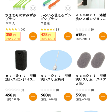
今週のお買い
得
水まわりのすみずみ
いろいろ使えるゴシ
ｅｓｍ＠ｒｔ 浴槽
ブラシ
ゴシブラシ
洗いスポンジＨフッ
コープ商品
ク付
８本入
２色組
(
6
)
(
3
)
(0)
358
428
698
今週の新登場
円
円
円
(税込 394円)
(税込 471円)
(税込 768円)
よりどりでお
トク
複数注文でお
トク
ポイントがも
ｅｓｍ＠ｒｔ 浴槽
ｅｓｍ＠ｒｔ 浴槽
ｅｓｍ＠ｒｔ 浴槽
らえる！
洗いスポンジＨスペ
洗いスリム柄付
洗いスリム スペア
ア
２個入
(0)
(0)
(0)
お弁当用商品
498
980
598
円
円
円
(税込 548円)
(税込 1,078円)
(税込 658円)
かんたん調理