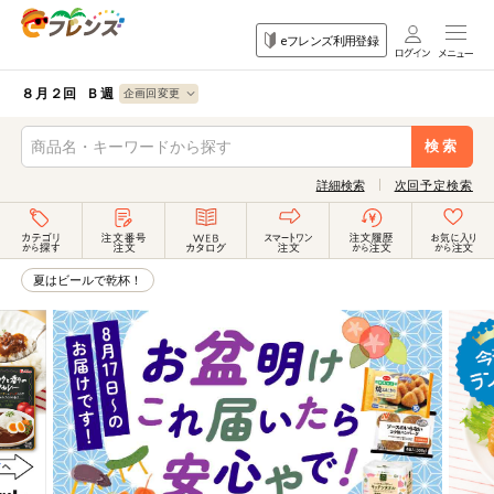
食品
家庭用品
目的
eフレンズ利用登録
から探す
から探す
から探す
検索条件を指定してください。全項目に条件を指定しなくて
果物
果物すべて
８月２回 Ｂ週
ログイン
も検索できます。
検索
野菜
キーワード
詳細検索
次回予定検索
生協加入はこちら
肉・ハム・ソ
ーセージ
eフレンズとは
キーワードをすべて含む
魚介・加工品
夏はビールで乾杯！
いずれかのキーワードを含む
登録から開始まで
米・雑穀など
メーカー名
卵・牛乳・乳
先着限定
製品
注文番号注文
パン・ジャム
カテゴリ