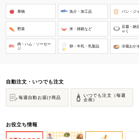
果物
魚介・加工品
パン・ジ
豆腐・納
野菜
米・雑穀など
ゃく
肉・ハム・ソーセー
卵・牛乳・乳製品
冷蔵おか
ジ
自動注文・いつでも注文
いつでも注文（毎週
毎週自動お届け商品
企画）
お役立ち情報