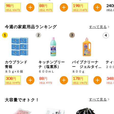
特定原材料に準ずるものは、お取引先から情報提供のあった
商品のリクエスト
住居・生活用
98
88
198
240
円
円
円
範囲でのお知らせです。
品
(税込 106円)
(税込 95円)
(税込 214円)
(税込 
アプリのダウンロード
コスメ＆ボデ
ィケア
今週の家庭用品ランキング
すべて見る
PC版サイトを表示
ベビー
テキスト注文サイトを表示
衣料品
お問い合わせ
カウブランド
キッチンブリー
パイプクリーナ
ティ
趣味・娯楽
青箱
チ（塩素系）
ー ジェルタイ
２０
プ（塩素系）
８５ｇ×６個
６００ｍＬ
８００ｇ
308
88
178
348
ペット
円
円
円
(税込 339円)
(税込 97円)
(税込 196円)
(税込 
先着限定企画
大容量でオトク！
すべて見る
スマート・ワ
ン注文