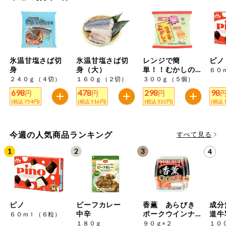
特定原材料に準ずるもの
おやつ
毎週自動お届け商品
アーモンド
あわび
いか
毎週自動お届け商品を確認する
飲料
いくら
オレンジ
カシューナッツ
氷温甘塩さば切
氷温甘塩さば切
レンジで簡
ピノ
酒・ノンアル
毎週自動お届け商品を修正する
身
身（大）
単！！むかしの
６０
キウイフルーツ
牛肉
ごま
コール
コロッケ
２４０ｇ（４切）
１６０ｇ（２切）
３００ｇ（５個）
698
478
298
98
いつでも注文（毎週企画）
円
円
円
切り花・仏花
さけ
さば
ゼラチン
大豆
(税込 754円)
(税込 516円)
(税込 322円)
(税込 
ティッシュ・
鶏肉
バナナ
豚肉
トイレットペ
今週の人気商品ランキング
専門ショップサイト
すべて見る
ーパー
衛生・生理用
マカダミアナッツ
もも
やまいも
品
コープしがのサービス
りんご
キッチン用品
コープしがの情報サイト
ピノ
ビーフカレー
香薫 あらびき
成分
アレルゲン情報は、商品企画時の情報のため、ご使用前には
洗濯・バス・
ご利用ガイド
中辛
ポークウインナ
道牛
６０ｍｌ（６粒）
トイレ用品
必ず商品パッケージの表示をご確認ください。
ー
１８０ｇ
９０ｇ×２
１０