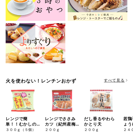
ミールキット
組合員さんの
リクエスト
よりすぐり
オーガニック
ベビー・キッ
ズ関連
火を使わない！レンチンおかず
すべて見る
サプリメン
ト・栄養補助
食品
アレルゲン対
応
レンジで簡
レンジでささみ
だし香るやわら
若鶏
単！！むかしの
カツ（紀州産梅
かとり天
ょう
エシカル
コロッケ
の梅肉と大葉入
３００ｇ（５個）
２００ｇ
２００ｇ
２４