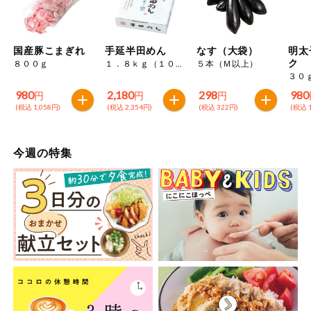
今週のお買い
得
国産豚こまぎれ
手延半田めん
なす（大袋）
明太
コープ商品
ク
８００ｇ
１．８ｋｇ（１００ｇ×１８束）
５本（Ｍ以上）
３０
980
2,180
298
980
円
円
円
今週の新登場
(税込 1,058円)
(税込 2,354円)
(税込 322円)
(税込 1
よりどりでお
トク
今週の特集
複数注文でお
トク
ポイントがも
らえる！
お弁当用商品
かんたん調理