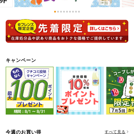
お気に入り注文
豆腐・納豆・
こんにゃく
注文履歴注文
冷蔵おかず
特価情報
WEBカタログ
冷凍食品
ミールキット
先着限定から探す
キャンペーン
など
アレルゲン情報
特定原材料と特定原材料に準ずるものが含まれていない商品
人気カテゴリ
麺類
を検索できます。
食品から探す
特定原材料
乾物・粉類
小麦
そば
卵
乳
家庭用品から探す
レトルト・缶
詰・瓶詰
落花生
えび
かに
くるみ
目的から探す
調味料・だ
し・油・ルー
今週のお買い得
すべて見る