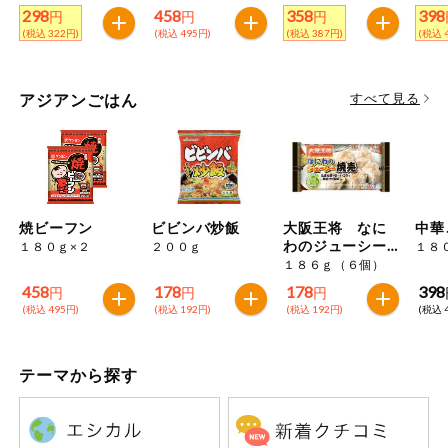
り）
298
458
358
398
円
円
円
健康志向食品
(税込 322円)
(税込 495円)
(税込 387円)
(税込 
推しコープ
アジアンごはん
すべて見る
焼ビーフン
ビビンバ炒飯
大阪王将 なに
中華
わのジューシー
１８０ｇ×２
２００ｇ
１８
焼売
１８６ｇ（６個）
458
178
178
398
円
円
円
(税込 495円)
(税込 192円)
(税込 192円)
(税込 
テーマから探す