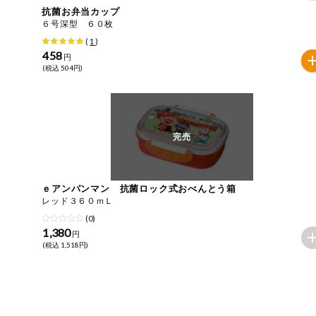
抗菌お弁当カップ
おやつ
毎週自動お届け商品
６号深型 ６０枚
アレルゲン情報は、商品企画時の情報のため、ご使用前に
(
1
)
特定原材料に準ずるものは、お取引先から情報提供のあっ
458
毎週自動お届け商品を確認する
円
飲料
(税込 504円)
酒・ノンアル
毎週自動お届け商品を修正する
コール
いつでも注文（毎週企画）
完売
切り花・仏花
ティッシュ・
トイレットペ
専門ショップサイト
ーパー
ｅアンパンマン 抗菌ロック式おべんとう箱
レッド３６０ｍＬ
衛生・生理用
(0)
品
コープしがのサービス
1,380
円
(税込 1,518円)
キッチン用品
コープしがの情報サイト
洗濯・バス・
ご利用ガイド
トイレ用品