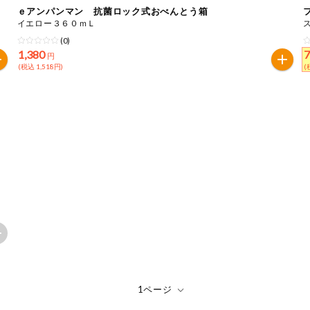
ｅアンパンマン 抗菌ロック式おべんとう箱
イエロー３６０ｍＬ
は必ず商品パッケージの表示をご確認ください。
(0)
た範囲でのお知らせです。
1,380
円
(税込 1,518円)
(