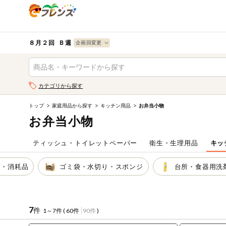
食品
から探す
検索条件を指定してください。全項目に条件を指定しなく
果物
果物すべて
８月２回 Ｂ週
ログイン
野菜
キーワード
カテゴリから探す
生協加入はこちら
肉・ハム・ソ
ーセージ
トップ
家庭用品から探す
キッチン用品
お弁当小物
キーワードをすべて含む
eフレンズとは
お弁当小物
いずれかのキーワードを含む
魚介・加工品
登録から開始まで
ティッシュ・トイレットペーパー
衛生・生理用品
キッ
米・雑穀など
メーカー名
袋・消耗品
ゴミ袋・水切り・スポンジ
台所・食器用洗
卵・牛乳・乳
先着限定
製品
注文番号注文
7
件
1～7件 (
60件
90件
)
パン・ジャム
カテゴリ