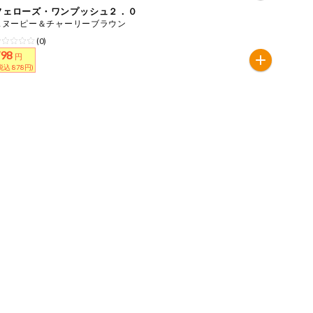
フェローズ・ワンプッシュ２．０
スヌーピー＆チャーリーブラウン
(0)
798
円
税込 878円)