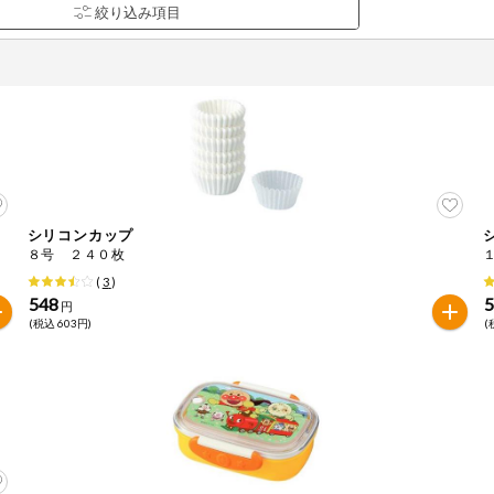
シリコンカップ
品を検索できます。
８号 ２４０枚
(
3
)
548
円
(税込 603円)
(
花生
えび
かに
くるみ
ら
オレンジ
カシューナッツ
キウイフルー
バナナ
豚肉
マカダミアナッツ
もも