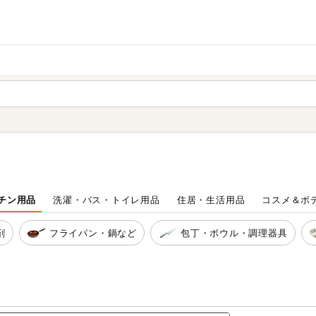
家庭用品
から探す
ても検索できます。
チン用品
洗濯・バス・トイレ用品
住居・生活用品
コスメ＆ボ
剤
フライパン・鍋など
包丁・ボウル・調理器具