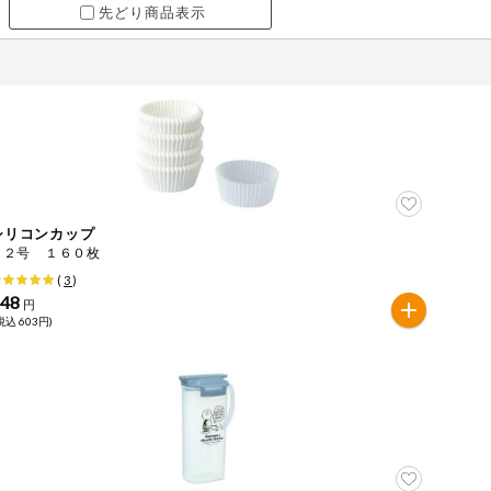
先どり商品表示
シリコンカップ
１２号 １６０枚
(
3
)
548
円
税込 603円)
ツ
牛肉
ごま
さけ
やまいも
りんご