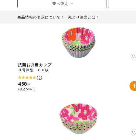
お気に入り注文
豆腐・納豆・
こんにゃく
商品情報の表示について
先どり注文とは
注文履歴注文
冷蔵おかず
特価情報
WEBカタログ
冷凍食品
ミールキット
先着限定から探す
アレルゲン情報
など
抗菌お弁当カップ
特定原材料と特定原材料に準ずるものが含まれていない商
８号深型 ６０枚
人気カテゴリ
麺類
(
2
)
特定原材料
458
円
(税込 504円)
食品から探す
小麦
そば
卵
乳
落
乾物・粉類
家庭用品から探す
レトルト・缶
特定原材料に準ずるもの
詰・瓶詰
アーモンド
あわび
いか
いく
目的から探す
調味料・だ
し・油・ルー
さば
ゼラチン
大豆
鶏肉