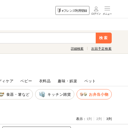
目的
eフレンズ利用登録
から探す
検索
詳細検索
次回予定検索
ディケア
ベビー
衣料品
趣味・娯楽
ペット
食器・箸など
キッチン雑貨
お弁当小物
表示：
1列
2列
3列