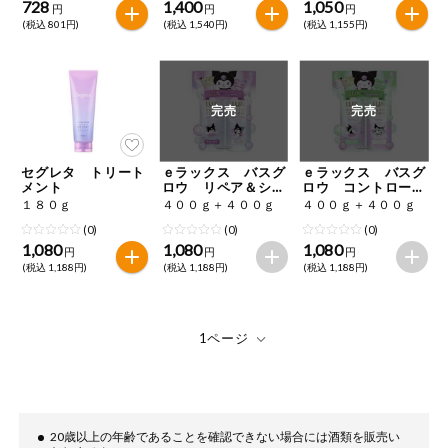
728
1,400
1,050
円
円
円
(税込 801円)
(税込 1,540円)
(税込 1,155円)
完売
完売
セグレタ トリート
ｅラックス バスグ
ｅラックス バスグ
メント
ロウ リペア＆シャ
ロウ コントロール
イン クロミコラ
＆シャイン クロミ
１８０ｇ
４００ｇ＋４００ｇ
４００ｇ＋４００ｇ
ボ お試し容量ポン
コラボ お試し容量
(0)
(0)
(0)
プペア
ポンプペア
1,080
1,080
1,080
円
円
円
(税込 1,188円)
(税込 1,188円)
(税込 1,188円)
20歳以上の年齢であることを確認できない場合には酒類を販売い