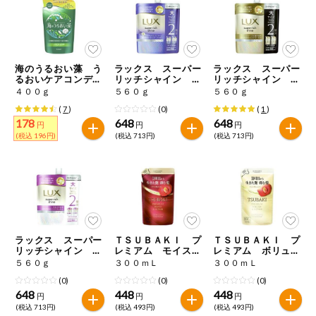
ミールキット
組合員さんの
リクエスト
海のうるおい藻 う
ラックス スーパー
ラックス スーパー
るおいケアコンディ
リッチシャイン リ
リッチシャイン ダ
ショナー 詰替用
ラックスナイトケア
メージリペア補修コ
４００ｇ
５６０ｇ
５６０ｇ
よりすぐり
まとまりコンディシ
ンディショナー つ
(
7
)
(0)
(
1
)
ョナー つめかえ用
めかえ用
178
648
648
円
円
円
(税込 196円)
(税込 713円)
(税込 713円)
オーガニック
ベビー・キッ
ズ関連
サプリメン
ト・栄養補助
食品
ラックス スーパー
ＴＳＵＢＡＫＩ プ
ＴＳＵＢＡＫＩ プ
リッチシャイン モ
レミアム モイスト
レミアム ボリュー
アレルゲン対
イスチャー保湿コン
＆リペア コンディ
ム＆リペア コンデ
応
５６０ｇ
３００ｍＬ
３００ｍＬ
ディショナー つめ
ショナー つめかえ
ィショナー つめか
(0)
(0)
(0)
かえ用
用
え用
648
448
448
エシカル
円
円
円
(税込 713円)
(税込 493円)
(税込 493円)