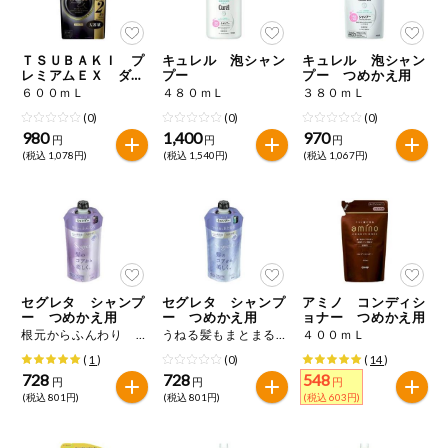
今週のお買い
得
ＴＳＵＢＡＫＩ プ
キュレル 泡シャン
キュレル 泡シャン
レミアムＥＸ ダメ
プー
プー つめかえ用
コープ商品
ージケア＆リペア
６００ｍＬ
４８０ｍＬ
３８０ｍＬ
シャンプー つめか
(0)
(0)
(0)
え用
980
1,400
970
今週の新登場
円
円
円
(税込 1,078円)
(税込 1,540円)
(税込 1,067円)
よりどりでお
トク
複数注文でお
トク
ポイントがも
セグレタ シャンプ
セグレタ シャンプ
アミノ コンディシ
らえる！
ー つめかえ用
ー つめかえ用
ョナー つめかえ用
根元からふんわり ３４０ｍＬ
うねる髪もまとまる ３４０ｍＬ
４００ｍＬ
(
1
)
(0)
(
14
)
お弁当用商品
728
728
548
円
円
円
(税込 801円)
(税込 801円)
(税込 603円)
かんたん調理