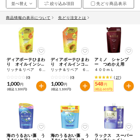
先どり商品表示
お気に入り注文
豆腐・納豆・
こんにゃく
商品情報の表示について
先どり注文とは
注文履歴注文
冷蔵おかず
特価情報
WEBカタログ
冷凍食品
ミールキット
ディアボーテひまわ
ディアボーテひまわ
アミノ シャンプ
先着限定から探す
など
り オイルインシャ
り オイルインコン
ー つめかえ用
アレルゲン情報
ンプー 詰替用
ディショナー 詰替
リッチ＆リペア ６６０ｍＬ
リッチ＆リペア ６６０ｇ
４００ｍＬ
用
特定原材料と特定原材料に準ずるものが含まれていない商品
人気カテゴリ
(0)
(0)
(
27
)
麺類
を検索できます。
1,000
1,000
548
円
円
円
(税込 1,100円)
(税込 1,100円)
(税込 603円)
食品から探す
特定原材料
乾物・粉類
小麦
そば
卵
乳
家庭用品から探す
レトルト・缶
詰・瓶詰
落花生
えび
かに
くるみ
目的から探す
調味料・だ
し・油・ルー
海のうるおい藻 う
海のうるおい藻 う
ラックス スーパー
るおいケアシャンプ
るおいケアリンスイ
リッチシャイン リ