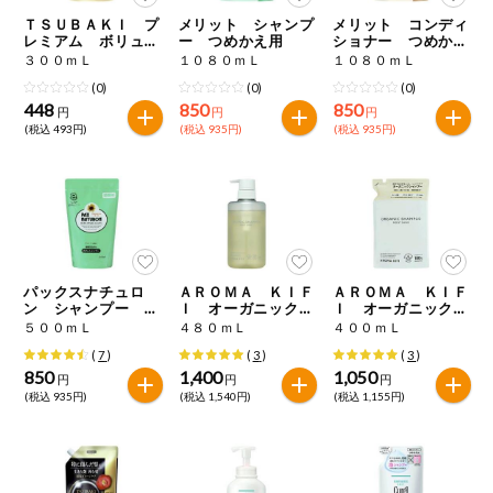
特定原材料に準ずるものは、お取引先から情報提供のあった
商品のリクエスト
住居・生活用
ＴＳＵＢＡＫＩ プ
メリット シャンプ
メリット コンディ
範囲でのお知らせです。
品
レミアム ボリュー
ー つめかえ用
ショナー つめかえ
ム＆リペア シャン
用
３００ｍＬ
１０８０ｍＬ
１０８０ｍＬ
プー つめかえ用
アプリのダウンロード
コスメ＆ボデ
(0)
(0)
(0)
ィケア
448
850
850
円
円
円
(税込 493円)
(税込 935円)
(税込 935円)
PC版サイトを表示
ベビー
テキスト注文サイトを表示
衣料品
お問い合わせ
趣味・娯楽
パックスナチュロ
ＡＲＯＭＡ ＫＩＦ
ＡＲＯＭＡ ＫＩＦ
ン シャンプー 詰
Ｉ オーガニック
Ｉ オーガニック
替用
モイストシャイン
モイストシャイン
５００ｍＬ
４８０ｍＬ
４００ｍＬ
ペット
シャンプー
シャンプー つめか
(
7
)
(
3
)
(
3
)
え用
850
1,400
1,050
円
円
円
(税込 935円)
(税込 1,540円)
(税込 1,155円)
先着限定企画
スマート・ワ
ン注文