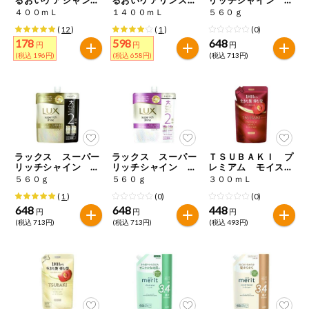
特定原材料に準ずるもの
ー 詰替用
ンシャンプー 詰替
ラックスナイトケア
４００ｍＬ
１４００ｍＬ
５６０ｇ
おやつ
用
まとまりシャンプ
毎週自動お届け商品
アーモンド
あわび
いか
(
12
)
(
1
)
(0)
ー つめかえ用
178
598
648
円
円
円
毎週自動お届け商品を確認する
(税込 196円)
(税込 658円)
(税込 713円)
飲料
いくら
オレンジ
カシューナッツ
酒・ノンアル
毎週自動お届け商品を修正する
キウイフルーツ
牛肉
ごま
コール
いつでも注文（毎週企画）
切り花・仏花
さけ
さば
ゼラチン
大豆
ラックス スーパー
ラックス スーパー
ＴＳＵＢＡＫＩ プ
ティッシュ・
リッチシャイン ダ
リッチシャイン モ
レミアム モイスト
鶏肉
バナナ
豚肉
トイレットペ
メージリペア補修シ
イスチャー保湿シャ
＆リペア シャンプ
５６０ｇ
５６０ｇ
３００ｍＬ
専門ショップサイト
ーパー
ャンプー つめかえ
ンプー つめかえ用
ー つめかえ用
(
1
)
(0)
(0)
用
衛生・生理用
マカダミアナッツ
もも
やまいも
648
648
448
円
円
円
品
コープしがのサービス
(税込 713円)
(税込 713円)
(税込 493円)
りんご
キッチン用品
コープしがの情報サイト
アレルゲン情報は、商品企画時の情報のため、ご使用前には
洗濯・バス・
ご利用ガイド
トイレ用品
必ず商品パッケージの表示をご確認ください。