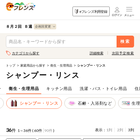
食品
家庭用品
目的
eフレンズ利用登録
から探す
から探す
から探す
検索条件を指定してください。全項目に条件を指定しなくて
果物
果物すべて
８月２回 Ｂ週
ログイン
も検索できます。
検索
野菜
キーワード
カテゴリから探す
詳細検索
次回予定検索
生協加入はこちら
肉・ハム・ソ
ーセージ
トップ
家庭用品から探す
衛生・生理用品
シャンプー・リンス
eフレンズとは
シャンプー・リンス
キーワードをすべて含む
魚介・加工品
いずれかのキーワードを含む
登録から開始まで
ー
衛生・生理用品
キッチン用品
洗濯・バス・トイレ用品
住
米・雑穀など
シ
シャンプー・リンス
石鹸・入浴剤など
生
メーカー名
卵・牛乳・乳
先着限定
製品
注文番号注文
36
件
表示：
1列
2列
3列
1～36件 (
60件
90件
)
パン・ジャム
カテゴリ