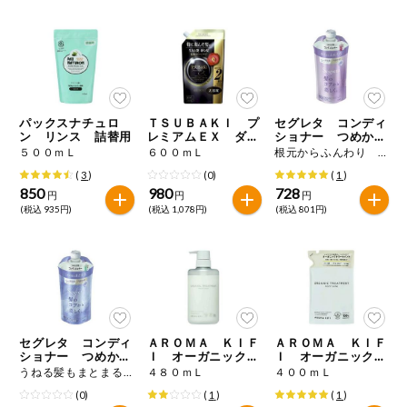
健康志向食品
推しコープ
パックスナチュロ
ＴＳＵＢＡＫＩ プ
セグレタ コンディ
ン リンス 詰替用
レミアムＥＸ ダメ
ショナー つめかえ
ージケア＆リペア
用
５００ｍＬ
６００ｍＬ
根元からふんわり ３４０ｍＬ
コンディショナート
(
3
)
(0)
(
1
)
リートメント つめ
かえ用
850
980
728
円
円
円
(税込 935円)
(税込 1,078円)
(税込 801円)
セグレタ コンディ
ＡＲＯＭＡ ＫＩＦ
ＡＲＯＭＡ ＫＩＦ
ショナー つめかえ
Ｉ オーガニック
Ｉ オーガニック
用
モイストシャイン
モイストシャイン
うねる髪もまとまる ３４０ｍＬ
４８０ｍＬ
４００ｍＬ
トリートメント
トリートメント つ
(0)
(
1
)
(
1
)
めかえ用