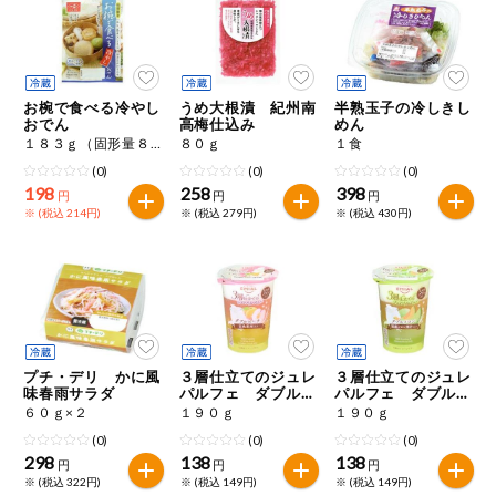
ミールキット
組合員さんの
リクエスト
お椀で食べる冷やし
うめ大根漬 紀州南
半熟玉子の冷しきし
おでん
高梅仕込み
めん
１８３ｇ（固形量８２ｇ）
８０ｇ
１食
よりすぐり
(0)
(0)
(0)
198
258
398
円
円
円
※ (税込 214円)
※ (税込 279円)
※ (税込 430円)
オーガニック
ベビー・キッ
ズ関連
サプリメン
ト・栄養補助
食品
プチ・デリ かに風
３層仕立てのジュレ
３層仕立てのジュレ
味春雨サラダ
パルフェ ダブルピ
パルフェ ダブルメ
アレルゲン対
ーチ
ロン
応
６０ｇ×２
１９０ｇ
１９０ｇ
(0)
(0)
(0)
298
138
138
エシカル
円
円
円
※ (税込 322円)
※ (税込 149円)
※ (税込 149円)