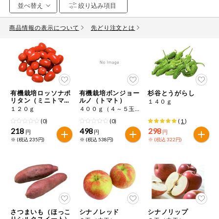
お気に入り注文
豆腐・納豆・
こんにゃく
商品情報の表示について
先どり注文とは
注文履歴注文
冷蔵おかず
特価情報
WEBカタログ
冷凍食品
ミールキット
有機栽培ロッソナポ
有機栽培ボンジョー
杉谷とうがらし
先着限定から探す
など
リタン（ミニトマ
ルノ（トマト）
１４０ｇ
アレルゲン情報
ト）
１２０ｇ
４００ｇ（４～５玉程度）
特定原材料と特定原材料に準ずるものが含まれていない商品
人気カテゴリ
(0)
(0)
(
1
)
麺類
を検索できます。
218
498
298
円
円
円
※ (税込 235円)
※ (税込 538円)
※ (税込 322円)
食品から探す
特定原材料
乾物・粉類
小麦
そば
卵
乳
家庭用品から探す
レトルト・缶
詰・瓶詰
落花生
えび
かに
くるみ
目的から探す
調味料・だ
し・油・ルー
さつまいも（ほっこ
シナノレッド
シナノリップ
りシルクスイート）