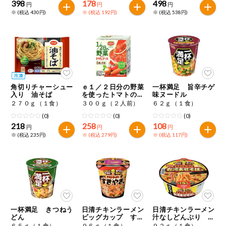
398
178
498
円
円
円
※ (税込 430円)
※ (税込 192円)
※ (税込 538円)
角切りチャーシュー
ｅ１／２日分の野菜
一杯満足 旨辛チゲ
入り 油そば
を使ったトマトのソ
味ヌードル
ース
２７０ｇ（１食）
３００ｇ（２人前）
６２ｇ（１食）
(0)
(0)
(0)
218
258
108
円
円
円
※ (税込 235円)
※ (税込 279円)
※ (税込 117円)
一杯満足 きつねう
日清チキンラーメン
日清チキンラーメン
どん
ビッグカップ すき
汁なしどんぶり 台
やき味
湾まぜそば味
６５ｇ（１食）
９６ｇ（１食）
９２ｇ（１食）