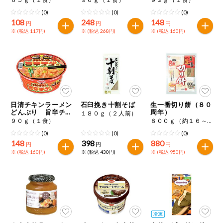
(0)
(0)
(0)
108
248
148
円
円
円
※ (税込 117円)
※ (税込 268円)
※ (税込 160円)
日清チキンラーメン
石臼挽き十割そば
生一番切り餅（８０
どんぶり 旨辛チゲ
周年）
１８０ｇ（２人前）
味
９０ｇ（１食）
８００ｇ（約１６～１８個）
(0)
(0)
(0)
148
398
880
円
円
円
※ (税込 160円)
※ (税込 430円)
※ (税込 950円)