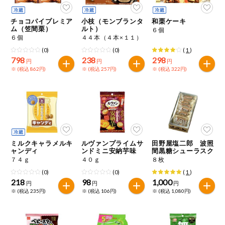
チョコパイプレミア
小枝（モンブランタ
和栗ケーキ
ム（笠間栗）
ルト）
６個
６個
４４本（４本×１１）
(0)
(0)
(
1
)
798
238
298
円
円
円
※ (税込 862円)
※ (税込 257円)
※ (税込 322円)
ミルクキャラメルキ
ルヴァンプライムサ
田野屋塩二郎 波照
ャンディ
ンドミニ安納芋味
間黒糖シューラスク
７４ｇ
４０ｇ
８枚
(0)
(0)
(
1
)
218
98
1,000
円
円
円
※ (税込 235円)
※ (税込 106円)
※ (税込 1,080円)