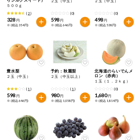
２玉（中玉）
２玉（中玉）
特定原材料に準ずるもの
５００ｇ
おやつ
毎週自動お届け商品
アーモンド
あわび
いか
(
2
)
(0)
(0)
328
598
498
円
円
円
毎週自動お届け商品を確認する
※ (税込 354円)
※ (税込 646円)
※ (税込 538円)
飲料
いくら
オレンジ
カシューナッツ
酒・ノンアル
毎週自動お届け商品を修正する
キウイフルーツ
牛肉
ごま
コール
いつでも注文（毎週企画）
切り花・仏花
さけ
さば
ゼラチン
大豆
豊水梨
予約：秋麗梨
北海道のらいでんメ
ティッシュ・
ロン（赤肉）
２玉（中玉）
２玉（中玉以上）
鶏肉
バナナ
豚肉
トイレットペ
１玉（１．２ｋｇ）
専門ショップサイト
ーパー
(
1
)
(
1
)
(0)
衛生・生理用
マカダミアナッツ
もも
やまいも
598
980
1,680
円
円
円
品
コープしがのサービス
※ (税込 646円)
※ (税込 1,058円)
※ (税込 1,814円)
りんご
キッチン用品
コープしがの情報サイト
アレルゲン情報は、商品企画時の情報のため、ご使用前には
洗濯・バス・
ご利用ガイド
トイレ用品
必ず商品パッケージの表示をご確認ください。