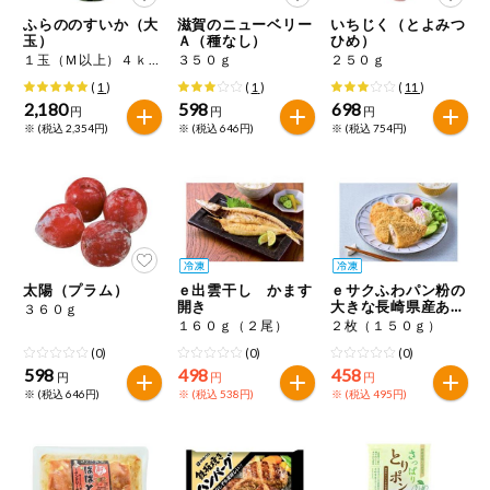
特定原材料に準ずるものは、お取引先から情報提供のあった
商品のリクエスト
住居・生活用
ふらののすいか（大
滋賀のニューベリー
いちじく（とよみつ
範囲でのお知らせです。
品
玉）
Ａ（種なし）
ひめ）
１玉（Ｍ以上）４ｋｇ
３５０ｇ
２５０ｇ
アプリのダウンロード
コスメ＆ボデ
(
1
)
(
1
)
(
11
)
ィケア
2,180
598
698
円
円
円
※ (税込 2,354円)
※ (税込 646円)
※ (税込 754円)
PC版サイトを表示
ベビー
テキスト注文サイトを表示
衣料品
お問い合わせ
趣味・娯楽
太陽（プラム）
ｅ出雲干し かます
ｅサクふわパン粉の
開き
大きな長崎県産あじ
３６０ｇ
フライ
１６０ｇ（２尾）
２枚（１５０ｇ）
ペット
(0)
(0)
(0)
598
498
458
円
円
円
※ (税込 646円)
※ (税込 538円)
※ (税込 495円)
先着限定企画
スマート・ワ
ン注文