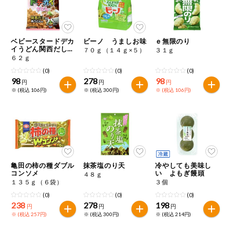
ベビースタードデカ
ビーノ うましお味
ｅ無限のり
イうどん関西だし風
７０ｇ（１４ｇ×５）
３１ｇ
肉うどん味
６２ｇ
(0)
(0)
(0)
98
278
98
円
円
円
※ (税込 106円)
※ (税込 300円)
※ (税込 106円)
亀田の柿の種ダブル
抹茶塩のり天
冷やしても美味し
コンソメ
い よもぎ饅頭
４８ｇ
１３５ｇ（６袋）
３個
(0)
(0)
(0)
238
278
198
円
円
円
※ (税込 257円)
※ (税込 300円)
※ (税込 214円)