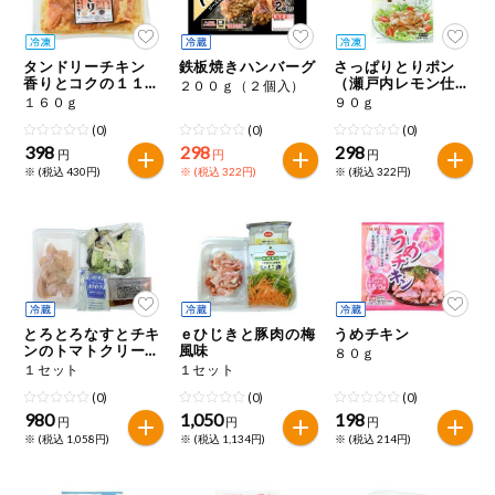
今週のお買い
得
タンドリーチキン
鉄板焼きハンバーグ
さっぱりとりポン
香りとコクの１１種
（瀬戸内レモン仕立
２００ｇ（２個入）
コープ商品
のスパイス
て）
１６０ｇ
９０ｇ
(0)
(0)
(0)
398
298
298
今週の新登場
円
円
円
※ (税込 430円)
※ (税込 322円)
※ (税込 322円)
よりどりでお
トク
複数注文でお
トク
ポイントがも
とろとろなすとチキ
ｅひじきと豚肉の梅
うめチキン
らえる！
ンのトマトクリーム
風味
８０ｇ
煮
１セット
１セット
(0)
(0)
(0)
お弁当用商品
980
1,050
198
円
円
円
※ (税込 1,058円)
※ (税込 1,134円)
※ (税込 214円)
かんたん調理