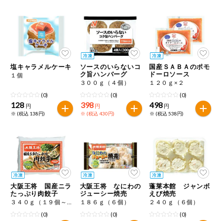
健康志向食品
推しコープ
塩キャラメルケーキ
ソースのいらないコ
国産ＳＡＢＡのポモ
ク旨ハンバーグ
ドーロソース
１個
３００ｇ（４個）
１２０ｇ×２
(0)
(0)
(0)
128
398
498
円
円
円
※ (税込 138円)
※ (税込 430円)
※ (税込 538円)
大阪王将 国産ニラ
大阪王将 なにわの
蓬莱本館 ジャンボ
たっぷり肉餃子
ジューシー焼売
えび焼売
３４０ｇ（１９個～２１個）
１８６ｇ（６個）
２４０ｇ（６個）
(0)
(0)
(0)