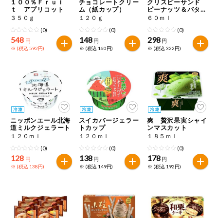
１００％Ｆｒｕｉ
チョコレートクリー
クリスピーサンド
ｔ アプリコット
ム（紙カップ）
ピーナッツ＆バター
キャラメル
３５０ｇ
１２０ｇ
６０ｍｌ
(0)
(0)
(0)
548
148
298
円
円
円
※ (税込 592円)
※ (税込 160円)
※ (税込 322円)
ニッポンエール北海
スイカバージェラー
爽 贅沢果実シャイ
道ミルクジェラート
トカップ
ンマスカット
１２０ｍｌ
１２０ｍｌ
１８５ｍｌ
(0)
(0)
(0)
128
138
178
円
円
円
※ (税込 138円)
※ (税込 149円)
※ (税込 192円)