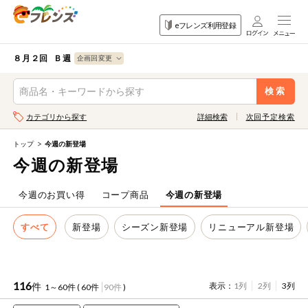
食品
家庭用品
目的
eフレンズ利用登録
から探す
から探す
から探す
検索条件を指定してください。全項目に条件を指定しなくて
果物
果物すべて
８月２回 Ｂ週
ログイン
も検索できます。
検索
野菜
キーワード
カテゴリから探す
詳細検索
次回予定検索
生協加入はこちら
肉・ハム・ソ
ーセージ
トップ
今週の新登場
eフレンズとは
今週の新登場
キーワードをすべて含む
魚介・加工品
いずれかのキーワードを含む
登録から開始まで
今週のお買い得
コープ商品
今週の新登場
米・雑穀など
すべて
新登場
シーズン新登場
リニューアル新登場
メーカー名
卵・牛乳・乳
先着限定
製品
注文番号注文
116
件
表示：
1列
2列
3列
1～60件 (
60件
90件
)
パン・ジャム
カテゴリ