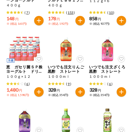
１１２ｇ×６
特定原材料に準ずるもの
ーン
４００ｇ
４００ｇ
おやつ
毎週自動お届け商品
アーモンド
あわび
いか
(
7
)
(
153
)
(
10
)
148
178
858
円
円
円
毎週自動お届け商品を確認する
※ (税込 160円)
※ (税込 192円)
※ (税込 927円)
飲料
いくら
オレンジ
カシューナッツ
酒・ノンアル
毎週自動お届け商品を修正する
キウイフルーツ
牛肉
ごま
コール
いつでも注文（毎週企画）
切り花・仏花
さけ
さば
ゼラチン
大豆
恵 ガセリ菌ＳＰ株
いつでも注文りんご
いつでも注文ざくろ
ティッシュ・
ヨーグルト ドリン
黒酢 ストレート
黒酢 ストレート
鶏肉
バナナ
豚肉
トイレットペ
クタイプ
１００ｇ×１２
１０００ｍｌ
１０００ｍｌ
専門ショップサイト
ーパー
(
6
)
(
9
)
(
6
)
衛生・生理用
マカダミアナッツ
もも
やまいも
1,480
328
328
円
円
円
品
コープしがのサービス
※ (税込 1,598円)
※ (税込 354円)
※ (税込 354円)
りんご
キッチン用品
コープしがの情報サイト
アレルゲン情報は、商品企画時の情報のため、ご使用前には
洗濯・バス・
ご利用ガイド
トイレ用品
必ず商品パッケージの表示をご確認ください。