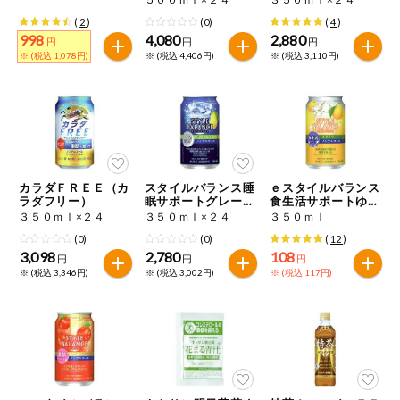
(
2
)
(0)
(
4
)
998
4,080
2,880
円
円
円
※ (税込 1,078円)
※ (税込 4,406円)
※ (税込 3,110円)
カラダＦＲＥＥ（カ
スタイルバランス睡
ｅスタイルバランス
ラダフリー）
眠サポートグレープ
食生活サポートゆず
フルーツサワーテイ
サワーテイスト
３５０ｍｌ×２４
３５０ｍｌ×２４
３５０ｍｌ
スト
(0)
(0)
(
12
)
3,098
2,780
108
円
円
円
※ (税込 3,346円)
※ (税込 3,002円)
※ (税込 117円)