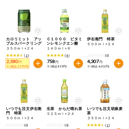
健康志向食品
推しコープ
カロリミット アッ
Ｃ１０００ ビタミ
伊右衛門 特茶
プルスパークリング
ンレモンクエン酸
５００ｍｌ×２４
３５０ｍｌ×２４
１４０ｍｌ×６
(
2
)
(
4
)
(0)
2,380
758
4,307
円
円
円
※ (税込 2,570円)
※ (税込 819円)
※ (税込 4,652円)
いつでも注文伊右衛
生茶 からだ晴れ茶
いつでも注文胡麻麦
門 特茶
茶
５２５ｍｌ×２４
５００ｍｌ×２４
３５０ｍｌ×２４
(0)
(0)
(
2
)