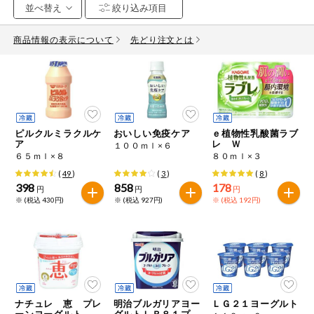
お気に入り注文
豆腐・納豆・
こんにゃく
商品情報の表示について
先どり注文とは
注文履歴注文
冷蔵おかず
特価情報
WEBカタログ
冷凍食品
ミールキット
ピルクルミラクルケ
おいしい免疫ケア
ｅ植物性乳酸菌ラブ
先着限定から探す
など
ア
レ Ｗ
１００ｍｌ×６
アレルゲン情報
６５ｍｌ×８
８０ｍｌ×３
特定原材料と特定原材料に準ずるものが含まれていない商品
人気カテゴリ
(
49
)
(
3
)
(
8
)
麺類
を検索できます。
398
858
178
円
円
円
※ (税込 430円)
※ (税込 927円)
※ (税込 192円)
食品から探す
特定原材料
乾物・粉類
小麦
そば
卵
乳
家庭用品から探す
レトルト・缶
詰・瓶詰
落花生
えび
かに
くるみ
目的から探す
調味料・だ
し・油・ルー
ナチュレ 恵 プレ
明治ブルガリアヨー
ＬＧ２１ヨーグルト
ーンヨーグルト
グルトＬＢ８１プレ