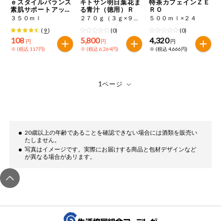
ｅスタイルバランス
キトサン明日葉花ま
特茶カフェインＺＥ
素肌サポートアップ
る青汁（徳用）Ｒ
ＲＯ
ルスパークリング
３５０ｍｌ
２７０ｇ（３ｇ×９０袋）
５００ｍｌ×２４
(
9
)
(0)
(0)
108
5,800
4,320
円
円
円
※ (税込 117円)
※ (税込 6,264円)
※ (税込 4,666円)
20歳以上の年齢であることを確認できない場合には酒類を販売い
たしません。
写真はイメージです。実際にお届けする商品と包材デザインなど
が異なる場合があリます。