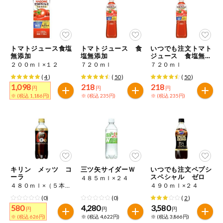
ミールキット
組合員さんの
リクエスト
トマトジュース食塩
トマトジュース 食
いつでも注文トマト
無添加
塩無添加
ジュース 食塩無添
加
２００ｍｌ×１２
７２０ｍｌ
７２０ｍｌ
よりすぐり
(
4
)
(
50
)
(
50
)
1,098
218
218
円
円
円
※ (税込 1,186円)
※ (税込 235円)
※ (税込 235円)
オーガニック
ベビー・キッ
ズ関連
サプリメン
ト・栄養補助
食品
キリン メッツ コ
三ツ矢サイダーＷ
いつでも注文ペプシ
ーラ
スペシャル ゼロ
アレルゲン対
４８５ｍｌ×２４
応
４８０ｍｌ×（５本＋１本）
４９０ｍｌ×２４
(0)
(0)
(
2
)
580
4,280
3,580
エシカル
円
円
円
※ (税込 626円)
※ (税込 4,622円)
※ (税込 3,866円)