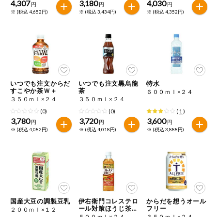
4,307
3,180
4,030
円
円
円
※ (税込 4,652円)
※ (税込 3,434円)
※ (税込 4,352円)
いつでも注文からだ
いつでも注文黒烏龍
特水
すこやか茶Ｗ＋
茶
６００ｍｌ×２４
３５０ｍｌ×２４
３５０ｍｌ×２４
(0)
(0)
(
1
)
3,780
3,720
3,600
円
円
円
※ (税込 4,082円)
※ (税込 4,018円)
※ (税込 3,888円)
国産大豆の調製豆乳
伊右衛門コレステロ
からだを想うオール
ール対策ほうじ茶ブ
フリー
２００ｍｌ×１２
レンド
５００ｍｌ×２４
３５０ｍｌ×２４