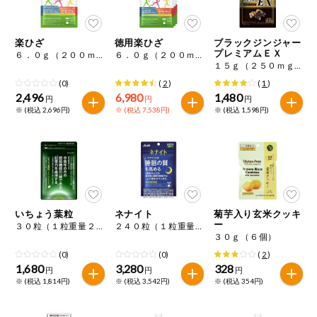
今週のお買い
得
楽ひざ
徳用楽ひざ
ブラックジンジャー
プレミアムＥＸ
６．０ｇ（２００ｍｇ×３０粒）
６．０ｇ（２００ｍｇ×３０粒）×３
コープ商品
１５ｇ（２５０ｍｇ×６０粒）
(0)
(
2
)
(
1
)
2,496
6,980
1,480
今週の新登場
円
円
円
※ (税込 2,696円)
※ (税込 7,538円)
※ (税込 1,598円)
よりどりでお
トク
複数注文でお
トク
ポイントがも
いちょう葉粒
ネナイト
菊芋入り玄米クッキ
らえる！
ー
３０粒（１粒重量２５０ｍｇ）
２４０粒（１粒重量２８０ｍｇ）
３０ｇ（６個）
(0)
(0)
(
2
)
お弁当用商品
1,680
3,280
328
円
円
円
※ (税込 1,814円)
※ (税込 3,542円)
※ (税込 354円)
かんたん調理