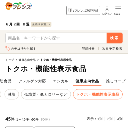
食品
家庭用品
目的
eフレンズ利用登録
から探す
から探す
から探す
検索条件を指定してください。全項目に条件を指定しなくて
果物
果物すべて
８月２回 Ｂ週
ログイン
も検索できます。
検索
野菜
キーワード
カテゴリから探す
詳細検索
次回予定検索
生協加入はこちら
肉・ハム・ソ
ーセージ
トップ
健康志向食品
トクホ・機能性表示食品
eフレンズとは
トクホ・機能性表示食品
キーワードをすべて含む
魚介・加工品
いずれかのキーワードを含む
登録から開始まで
助食品
アレルゲン対応
エシカル
健康志向食品
推しコープ
米・雑穀など
減塩
低糖質・低カロリーなど
トクホ・機能性表示食品
メーカー名
卵・牛乳・乳
先着限定
製品
注文番号注文
45
件
表示：
1列
2列
3列
1～45件 (
60件
90件
)
パン・ジャム
カテゴリ