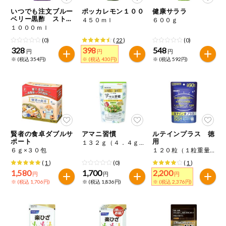
特定原材料に準ずるものは、お取引先から情報提供のあった
商品のリクエスト
住居・生活用
いつでも注文ブルー
ポッカレモン１００
健康サララ
範囲でのお知らせです。
品
ベリー黒酢 ストレ
４５０ｍｌ
６００ｇ
ート
１０００ｍｌ
アプリのダウンロード
コスメ＆ボデ
(0)
(
22
)
(0)
ィケア
328
398
548
円
円
円
※ (税込 354円)
※ (税込 430円)
※ (税込 592円)
PC版サイトを表示
ベビー
テキスト注文サイトを表示
衣料品
お問い合わせ
趣味・娯楽
賢者の食卓ダブルサ
アマニ習慣
ルテインプラス 徳
ポート
用
１３２ｇ（４．４ｇ×３０袋）
６ｇ×３０包
１２０粒（１粒重量４７０ｍｇ）
ペット
(
1
)
(0)
(
1
)
1,580
1,700
2,200
円
円
円
※ (税込 1,706円)
※ (税込 1,836円)
※ (税込 2,376円)
先着限定企画
スマート・ワ
ン注文