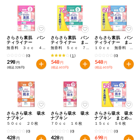
健康志向食品
推しコープ
さらさら素肌 パン
さらさら素肌 パン
さらさら素肌 パン
ティライナー
ティライナー まと
ティライナー まと
め買いパック
め買いパック
無香料 ３ｃｃ ４４枚
無香料 ５ｃｃ ７２枚
１０ｃｃ 無香料 ６０枚
(0)
(
1
)
(0)
298
548
548
円
円
円
(税込 328円)
(税込 603円)
(税込 603円)
さらさら吸水 吸水
さらさら吸水 吸水
さらさら吸水 吸水
ナプキン
ナプキン
ナプキン まとめ買
いパック
５０ｃｃ ２０枚
７０ｃｃ １６枚
１５ｃｃ ５６枚
(0)
(0)
(0)
428
428
698
円
円
円