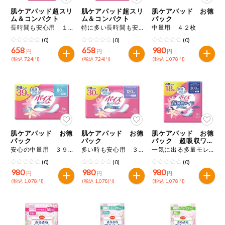
特定原材料に準ずるものは、お取引先から情報提供のあった
商品のリクエスト
住居・生活用
肌ケアパッド超スリ
肌ケアパッド超スリ
肌ケアパッド お徳
範囲でのお知らせです。
品
ム＆コンパクト
ム＆コンパクト
パック
長時間も安心用 １６枚
特に多い長時間も安心用 １４枚
中量用 ４２枚
アプリのダウンロード
コスメ＆ボデ
(0)
(0)
(0)
ィケア
658
658
980
円
円
円
(税込 724円)
(税込 724円)
(税込 1,078円)
PC版サイトを表示
ベビー
テキスト注文サイトを表示
衣料品
お問い合わせ
趣味・娯楽
肌ケアパッド お徳
肌ケアパッド お徳
肌ケアパッド お徳
パック
パック
パック 超吸収ワイ
ド
安心の中量用 ３９枚
多い時も安心用 ３０枚
一気に出る多量モレに安心用 １８枚
ペット
(0)
(0)
(0)
980
980
980
円
円
円
(税込 1,078円)
(税込 1,078円)
(税込 1,078円)
先着限定企画
スマート・ワ
ン注文