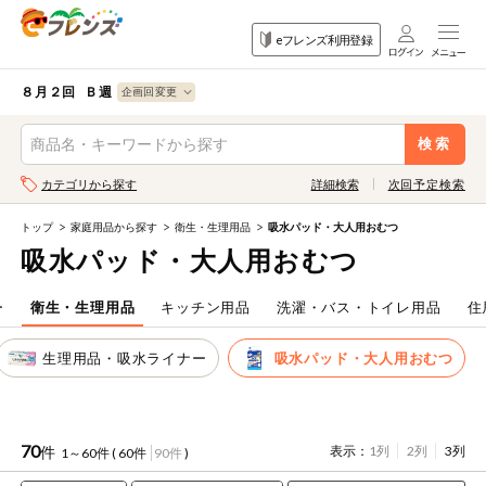
食品
家庭用品
目的
eフレンズ利用登録
から探す
から探す
から探す
検索条件を指定してください。全項目に条件を指定しなくて
果物
果物すべて
８月２回 Ｂ週
ログイン
も検索できます。
検索
野菜
キーワード
カテゴリから探す
詳細検索
次回予定検索
生協加入はこちら
肉・ハム・ソ
ーセージ
トップ
家庭用品から探す
衛生・生理用品
吸水パッド・大人用おむつ
eフレンズとは
吸水パッド・大人用おむつ
キーワードをすべて含む
魚介・加工品
いずれかのキーワードを含む
登録から開始まで
ー
衛生・生理用品
キッチン用品
洗濯・バス・トイレ用品
住
米・雑穀など
生理用品・吸水ライナー
吸水パッド・大人用おむつ
メーカー名
卵・牛乳・乳
先着限定
製品
注文番号注文
70
件
表示：
1列
2列
3列
1～60件 (
60件
90件
)
パン・ジャム
カテゴリ