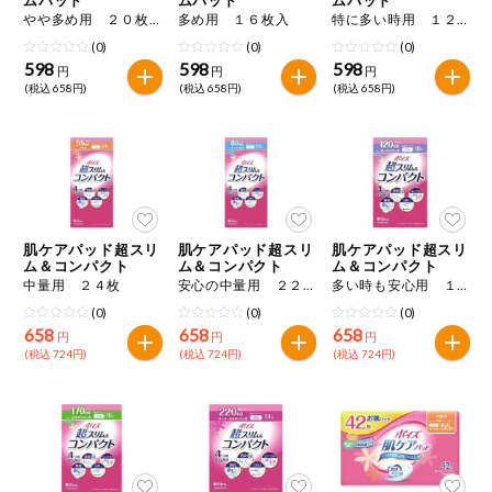
特定原材料に準ずるもの
やや多め用 ２０枚入
多め用 １６枚入
特に多い時用 １２枚入
おやつ
毎週自動お届け商品
アーモンド
あわび
いか
(0)
(0)
(0)
598
598
598
円
円
円
毎週自動お届け商品を確認する
(税込 658円)
(税込 658円)
(税込 658円)
飲料
いくら
オレンジ
カシューナッツ
酒・ノンアル
毎週自動お届け商品を修正する
キウイフルーツ
牛肉
ごま
コール
いつでも注文（毎週企画）
切り花・仏花
さけ
さば
ゼラチン
大豆
肌ケアパッド超スリ
肌ケアパッド超スリ
肌ケアパッド超スリ
ティッシュ・
ム＆コンパクト
ム＆コンパクト
ム＆コンパクト
鶏肉
バナナ
豚肉
トイレットペ
中量用 ２４枚
安心の中量用 ２２枚
多い時も安心用 １８枚
専門ショップサイト
ーパー
(0)
(0)
(0)
衛生・生理用
マカダミアナッツ
もも
やまいも
658
658
658
円
円
円
品
コープしがのサービス
(税込 724円)
(税込 724円)
(税込 724円)
りんご
キッチン用品
コープしがの情報サイト
アレルゲン情報は、商品企画時の情報のため、ご使用前には
洗濯・バス・
ご利用ガイド
トイレ用品
必ず商品パッケージの表示をご確認ください。