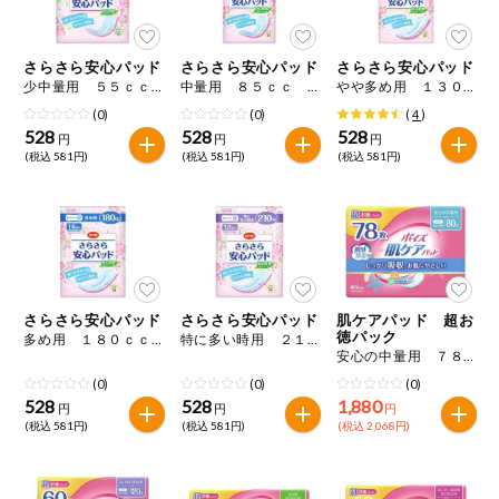
今週のお買い
得
さらさら安心パッド
さらさら安心パッド
さらさら安心パッド
少中量用 ５５ｃｃ ２４枚入
中量用 ８５ｃｃ ２０枚入
やや多め用 １３０ｃｃ １６枚入
コープ商品
(0)
(0)
(
4
)
528
528
528
円
円
円
今週の新登場
(税込 581円)
(税込 581円)
(税込 581円)
よりどりでお
トク
複数注文でお
トク
さらさら安心パッド
さらさら安心パッド
肌ケアパッド 超お
ポイントがも
徳パック
多め用 １８０ｃｃ １４枚入
特に多い時用 ２１０ｃｃ １２枚入
らえる！
安心の中量用 ７８枚
(0)
(0)
(0)
お弁当用商品
528
528
1,880
円
円
円
(税込 581円)
(税込 581円)
(税込 2,068円)
かんたん調理