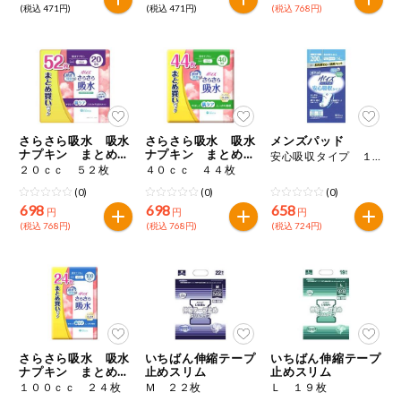
(税込 471円)
(税込 471円)
(税込 768円)
さらさら吸水 吸水
さらさら吸水 吸水
メンズパッド
ナプキン まとめ買
ナプキン まとめ買
安心吸収タイプ １４枚
いパック
いパック
２０ｃｃ ５２枚
４０ｃｃ ４４枚
(0)
(0)
(0)
698
698
658
円
円
円
(税込 768円)
(税込 768円)
(税込 724円)
さらさら吸水 吸水
いちばん伸縮テープ
いちばん伸縮テープ
ナプキン まとめ買
止めスリム
止めスリム
いパック
１００ｃｃ ２４枚
Ｍ ２２枚
Ｌ １９枚