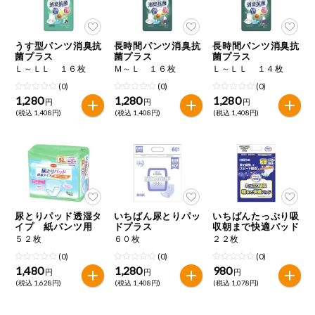
うす型パンツ消臭抗
長時間パンツ消臭抗
長時間パンツ消臭抗
菌プラス
菌プラス
菌プラス
Ｌ～ＬＬ １６枚
Ｍ～Ｌ １６枚
Ｌ～ＬＬ １４枚
(0)
(0)
(0)
1,280
1,280
1,280
円
円
円
(税込 1,408円)
(税込 1,408円)
(税込 1,408円)
尿とりパッド透湿タ
いちばん尿とりパッ
いちばんたっぷり吸
イプ 紙パンツ用
ドプラス
収朝まで快適パッド
５２枚
６０枚
２２枚
(0)
(0)
(0)
1,480
1,280
980
円
円
円
(税込 1,628円)
(税込 1,408円)
(税込 1,078円)