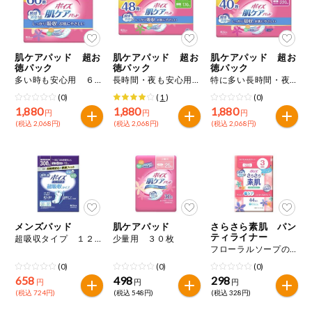
ミールキット
組合員さんの
肌ケアパッド 超お
肌ケアパッド 超お
肌ケアパッド 超お
リクエスト
徳パック
徳パック
徳パック
多い時も安心用 ６０枚
長時間・夜も安心用 ４８枚
特に多い長時間・夜も安心用 ４０枚
よりすぐり
(0)
(
1
)
(0)
1,880
1,880
1,880
円
円
円
(税込 2,068円)
(税込 2,068円)
(税込 2,068円)
オーガニック
ベビー・キッ
ズ関連
サプリメン
ト・栄養補助
食品
メンズパッド
肌ケアパッド
さらさら素肌 パン
ティライナー
超吸収タイプ １２枚
少量用 ３０枚
アレルゲン対
フローラルソープの香り ３ｃｃ ４４枚
応
(0)
(0)
(0)
658
498
298
円
円
円
エシカル
(税込 724円)
(税込 548円)
(税込 328円)