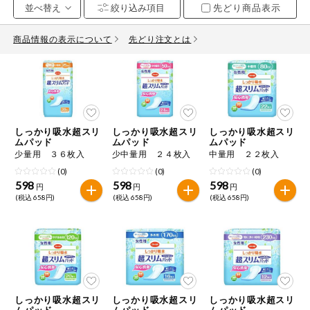
先どり商品表示
お気に入り注文
豆腐・納豆・
こんにゃく
商品情報の表示について
先どり注文とは
注文履歴注文
冷蔵おかず
特価情報
WEBカタログ
冷凍食品
ミールキット
しっかり吸水超スリ
しっかり吸水超スリ
しっかり吸水超スリ
先着限定から探す
など
ムパッド
ムパッド
ムパッド
アレルゲン情報
少量用 ３６枚入
少中量用 ２４枚入
中量用 ２２枚入
特定原材料と特定原材料に準ずるものが含まれていない商品
人気カテゴリ
(0)
(0)
(0)
麺類
を検索できます。
598
598
598
円
円
円
(税込 658円)
(税込 658円)
(税込 658円)
食品から探す
特定原材料
乾物・粉類
小麦
そば
卵
乳
家庭用品から探す
レトルト・缶
詰・瓶詰
落花生
えび
かに
くるみ
目的から探す
調味料・だ
し・油・ルー
しっかり吸水超スリ
しっかり吸水超スリ
しっかり吸水超スリ
ムパッド
ムパッド
ムパッド