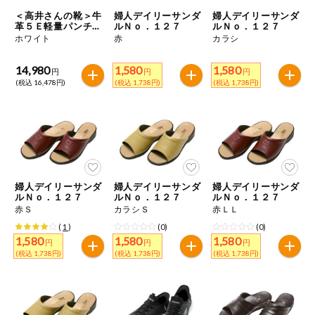
特定原材料に準ずるものは、お取引先から情報提供のあった
商品のリクエスト
住居・生活用
＜高井さんの靴＞牛
婦人デイリーサンダ
婦人デイリーサンダ
範囲でのお知らせです。
品
革５Ｅ軽量パンチン
ルＮｏ．１２７
ルＮｏ．１２７
グサンダル
ホワイト
赤
カラシ
アプリのダウンロード
コスメ＆ボデ
ィケア
14,980
1,580
1,580
円
円
円
(税込 16,478円)
(税込 1,738円)
(税込 1,738円)
PC版サイトを表示
ベビー
テキスト注文サイトを表示
衣料品
お問い合わせ
趣味・娯楽
婦人デイリーサンダ
婦人デイリーサンダ
婦人デイリーサンダ
ルＮｏ．１２７
ルＮｏ．１２７
ルＮｏ．１２７
赤Ｓ
カラシＳ
赤ＬＬ
ペット
(
1
)
(0)
(0)
1,580
1,580
1,580
円
円
円
(税込 1,738円)
(税込 1,738円)
(税込 1,738円)
先着限定企画
スマート・ワ
ン注文