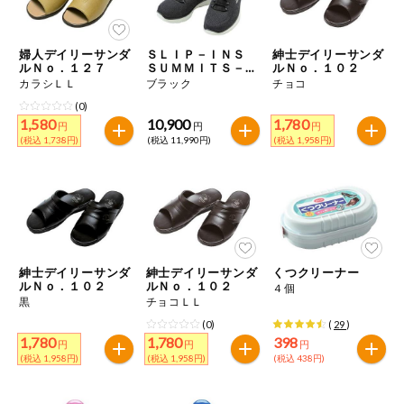
今週のお買い
得
婦人デイリーサンダ
ＳＬＩＰ－ＩＮＳ
紳士デイリーサンダ
ルＮｏ．１２７
ＳＵＭＭＩＴＳ－Ｋ
ルＮｏ．１０２
コープ商品
ＥＹ ＰＡＣＥ
カラシＬＬ
ブラック
チョコ
(0)
1,580
10,900
1,780
今週の新登場
円
円
円
(税込 1,738円)
(税込 11,990円)
(税込 1,958円)
よりどりでお
トク
複数注文でお
トク
ポイントがも
紳士デイリーサンダ
紳士デイリーサンダ
くつクリーナー
らえる！
ルＮｏ．１０２
ルＮｏ．１０２
４個
黒
チョコＬＬ
(0)
(
29
)
お弁当用商品
1,780
1,780
398
円
円
円
(税込 1,958円)
(税込 1,958円)
(税込 438円)
かんたん調理