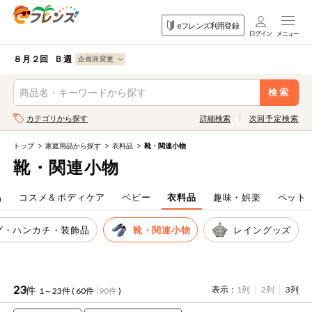
食品
家庭用品
目的
eフレンズ利用登録
から探す
から探す
から探す
検索条件を指定してください。全項目に条件を指定しなくて
果物
果物すべて
８月２回 Ｂ週
ログイン
も検索できます。
検索
野菜
キーワード
カテゴリから探す
詳細検索
次回予定検索
生協加入はこちら
肉・ハム・ソ
ーセージ
トップ
家庭用品から探す
衣料品
靴・関連小物
eフレンズとは
靴・関連小物
キーワードをすべて含む
魚介・加工品
いずれかのキーワードを含む
登録から開始まで
品
コスメ＆ボディケア
ベビー
衣料品
趣味・娯楽
ペット
米・雑穀など
グ・ハンカチ・装飾品
靴・関連小物
レイングッズ
メーカー名
卵・牛乳・乳
先着限定
製品
注文番号注文
23
件
表示：
1列
2列
3列
1～23件 (
60件
90件
)
パン・ジャム
カテゴリ