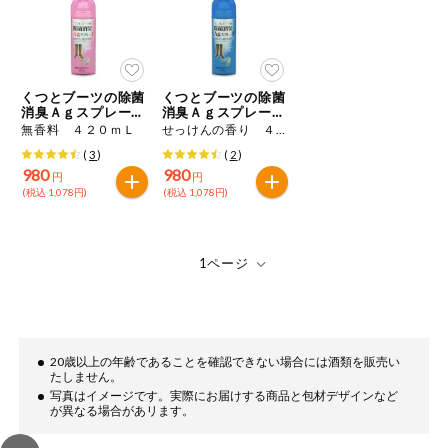
ミールキット
組合員さんの
リクエスト
くつとブーツの除菌
くつとブーツの除菌
消臭Ａｇスプレー徳
消臭Ａｇスプレー徳
用
用
無香料 ４２０ｍＬ
せっけんの香り ４２０ｍＬ
よりすぐり
(
3
)
(
2
)
980
980
円
円
(税込 1,078円)
(税込 1,078円)
オーガニック
ベビー・キッ
ズ関連
サプリメン
ト・栄養補助
食品
アレルゲン対
20歳以上の年齢であることを確認できない場合には酒類を販売い
応
たしません。
写真はイメージです。実際にお届けする商品と包材デザインなど
が異なる場合があリます。
エシカル