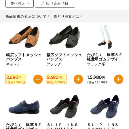
お気に入り注文
豆腐・納豆・
こんにゃく
商品情報の表示について
先どり注文とは
注文履歴注文
冷蔵おかず
特価情報
WEBカタログ
冷凍食品
ミールキット
幅広ソフトメッシュ
幅広ソフトメッシュ
たびらく 豚革５Ｅ
先着限定から探す
など
パンプス
パンプス
軽量甲ゴムデザイン
アレルゲン情報
シューズ
キャメル
ブラック
ブラック系
特定原材料と特定原材料に準ずるものが含まれていない商品
人気カテゴリ
麺類
を検索できます。
2,680
2,680
15,980
円
円
円
(税込 2,948円)
(税込 2,948円)
(税込 17,578円)
食品から探す
特定原材料
乾物・粉類
小麦
そば
卵
乳
家庭用品から探す
レトルト・缶
詰・瓶詰
落花生
えび
かに
くるみ
目的から探す
調味料・だ
し・油・ルー
たびらく 豚革５Ｅ
ＳＬＩＰ－ＩＮＳ
ＳＬＩＰ－ＩＮＳ
軽量甲ゴムデザイン
ＳＵＭＭＩＴＳ－Ｄ
ＳＵＭＭＩＴＳ－Ｄ