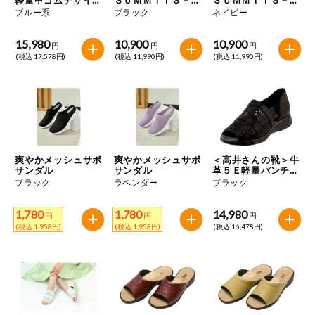
特定原材料に準ずるもの
シューズ
ＡＺＺＬＩＮＧ－Ｈ
ＡＺＺＬＩＮＧ－Ｈ
ブルー系
ブラック
ネイビー
おやつ
ＡＺＥ
ＡＺＥ
毎週自動お届け商品
アーモンド
あわび
いか
15,980
10,900
10,900
円
円
円
毎週自動お届け商品を確認する
(税込 17,578円)
(税込 11,990円)
(税込 11,990円)
飲料
いくら
オレンジ
カシューナッツ
酒・ノンアル
毎週自動お届け商品を修正する
キウイフルーツ
牛肉
ごま
コール
いつでも注文（毎週企画）
切り花・仏花
さけ
さば
ゼラチン
大豆
爽やかメッシュサボ
爽やかメッシュサボ
＜高井さんの靴＞牛
ティッシュ・
サンダル
サンダル
革５Ｅ軽量パンチン
鶏肉
バナナ
豚肉
トイレットペ
グサンダル
ブラック
ラベンダー
ブラック
専門ショップサイト
ーパー
衛生・生理用
マカダミアナッツ
もも
やまいも
1,780
1,780
14,980
円
円
円
品
コープしがのサービス
(税込 1,958円)
(税込 1,958円)
(税込 16,478円)
りんご
キッチン用品
コープしがの情報サイト
アレルゲン情報は、商品企画時の情報のため、ご使用前には
洗濯・バス・
ご利用ガイド
トイレ用品
必ず商品パッケージの表示をご確認ください。