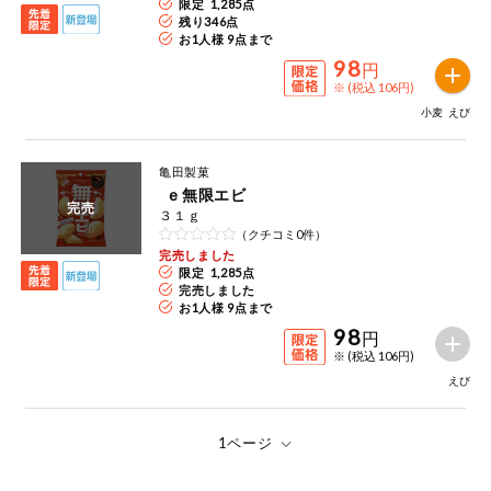
限定 1,285点
残り
346
点
ミールキット
お1人様 9点まで
98
円
組合員さんの
※ (税込 106円)
リクエスト
小麦
えび
よりすぐり
亀田製菓
ｅ無限エビ
完売
オーガニック
３１ｇ
（クチコミ0件）
完売しました
ベビー・キッ
限定 1,285点
ズ関連
完売しました
お1人様 9点まで
サプリメン
98
ト・栄養補助
円
食品
※ (税込 106円)
えび
アレルゲン対
応
エシカル