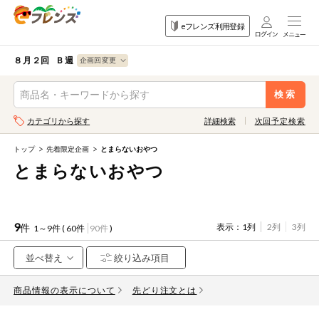
食品
家庭用品
目的
eフレンズ利用登録
から探す
から探す
から探す
検索条件を指定してください。全項目に条件を指定しなくて
果物
果物すべて
８月２回 Ｂ週
ログイン
も検索できます。
検索
野菜
キーワード
カテゴリから探す
詳細検索
次回予定検索
生協加入はこちら
肉・ハム・ソ
ーセージ
トップ
先着限定企画
とまらないおやつ
eフレンズとは
とまらないおやつ
キーワードをすべて含む
魚介・加工品
いずれかのキーワードを含む
登録から開始まで
米・雑穀など
9
件
表示：
1列
2列
3列
1～9件 (
60件
90件
)
メーカー名
卵・牛乳・乳
先着限定
製品
商品情報の表示について
注文番号注文
先どり注文とは
パン・ジャム
カテゴリ