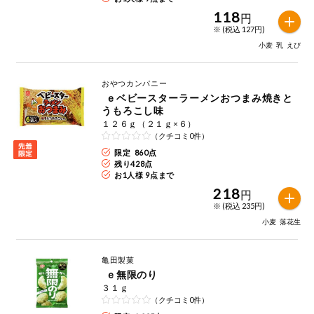
今週のお買い
118
円
得
※ (税込 127円)
小麦
乳
えび
コープ商品
おやつカンパニー
今週の新登場
ｅベビースターラーメンおつまみ焼きと
うもろこし味
１２６ｇ（２１ｇ×６）
よりどりでお
（クチコミ0件）
トク
限定 860点
残り
428
点
複数注文でお
お1人様 9点まで
トク
218
円
※ (税込 235円)
ポイントがも
らえる！
小麦
落花生
お弁当用商品
亀田製菓
ｅ無限のり
３１ｇ
かんたん調理
（クチコミ0件）