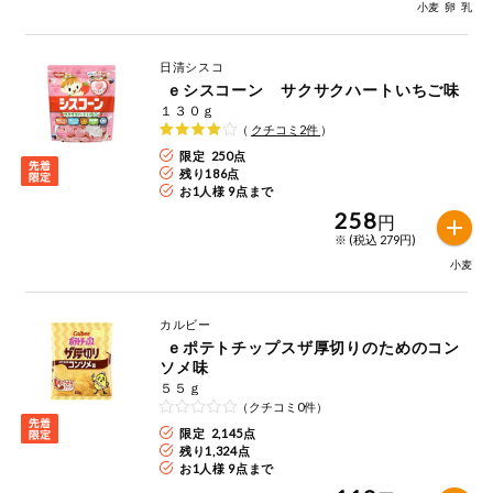
特定原材料に準ずるもの
小麦
卵
乳
おやつ
毎週自動お届け商品
アーモンド
あわび
いか
日清シスコ
毎週自動お届け商品を確認する
ｅシスコーン サクサクハートいちご味
飲料
いくら
オレンジ
カシューナッツ
１３０ｇ
（
クチコミ
2
件
）
酒・ノンアル
毎週自動お届け商品を修正する
限定 250点
キウイフルーツ
牛肉
ごま
コール
残り
186
点
お1人様 9点まで
いつでも注文（毎週企画）
切り花・仏花
さけ
さば
ゼラチン
258
大豆
円
※ (税込 279円)
ティッシュ・
小麦
鶏肉
バナナ
豚肉
トイレットペ
専門ショップサイト
ーパー
カルビー
衛生・生理用
マカダミアナッツ
もも
やまいも
品
ｅポテトチップスザ厚切りのためのコン
コープしがのサービス
ソメ味
りんご
５５ｇ
キッチン用品
コープしがの情報サイト
（クチコミ0件）
限定 2,145点
アレルゲン情報は、商品企画時の情報のため、ご使用前には
残り
1,324
点
洗濯・バス・
ご利用ガイド
お1人様 9点まで
トイレ用品
必ず商品パッケージの表示をご確認ください。