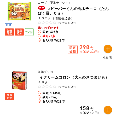
お気に入り注文
コープ（正栄デリシィ）
豆腐・納豆・
ｅビーバーくんの丸太チョコ（たん
こんにゃく
ぱく質、Ｃａ）
注文履歴注文
１３５ｇ（個包装込み）
冷蔵おかず
（クチコミ0件）
特価情報
残りわずかです
WEBカタログ
限定 695点
残り
75
点
冷凍食品
お1人様 9点まで
298
円
ミールキット
先着限定から探す
※ (税込 322円)
など
アレルゲン情報
小麦
乳
特定原材料と特定原材料に準ずるものが含まれていない商品
人気カテゴリ
麺類
を検索できます。
江崎グリコ
ｅクリームコロン（大人のさつまいも）
食品から探す
特定原材料
乾物・粉類
４８ｇ
（クチコミ0件）
小麦
そば
卵
乳
家庭用品から探す
レトルト・缶
限定 1,145点
詰・瓶詰
残り
955
点
お1人様 9点まで
落花生
えび
かに
くるみ
目的から探す
158
調味料・だ
円
し・油・ルー
※ (税込 171円)