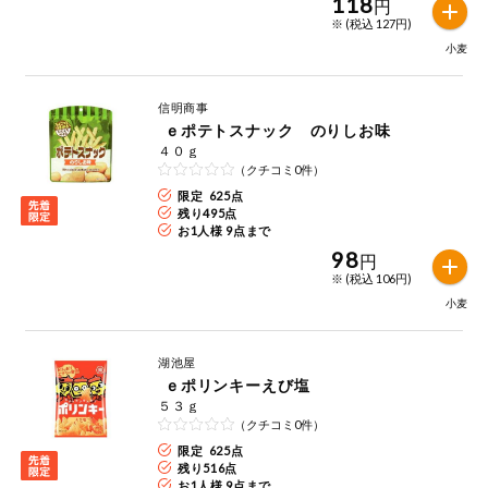
118
特定原材料に準ずるものは、お取引先から情報提供のあった
円
商品のリクエスト
住居・生活用
範囲でのお知らせです。
※ (税込 127円)
品
小麦
アプリのダウンロード
コスメ＆ボデ
ィケア
信明商事
ｅポテトスナック のりしお味
PC版サイトを表示
ベビー
４０ｇ
（クチコミ0件）
テキスト注文サイトを表示
限定 625点
衣料品
残り
495
点
お1人様 9点まで
お問い合わせ
98
円
趣味・娯楽
※ (税込 106円)
小麦
ペット
湖池屋
ｅポリンキーえび塩
先着限定企画
５３ｇ
（クチコミ0件）
スマート・ワ
限定 625点
ン注文
残り
516
点
お1人様 9点まで