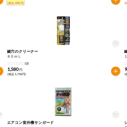
(税込 438円)
(
鍵穴のクリーナー
６０ｍＬ
(0)
1,580
円
(税込 1,738円)
(
エアコン室外機サンガード