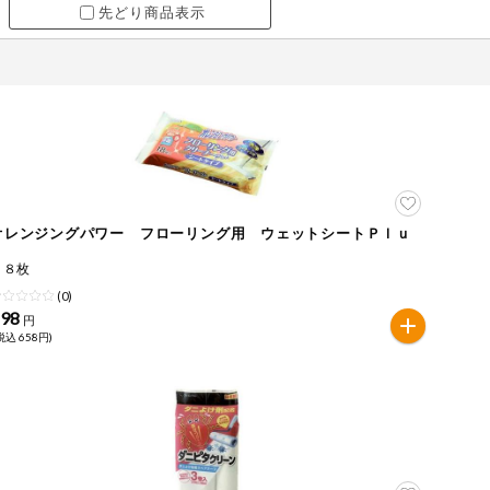
先どり商品表示
オレンジングパワー フローリング用 ウェットシートＰｌｕ
ｓ
１８枚
(0)
598
円
税込 658円)
ツ
牛肉
ごま
さけ
やまいも
りんご