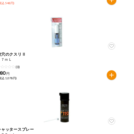
税込 548円)
鍵穴のクスリⅡ
１７ｍＬ
(0)
980
円
税込 1,078円)
シャッタースプレー