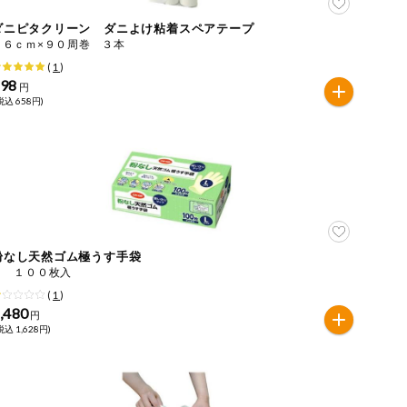
ダニピタクリーン ダニよけ粘着スペアテープ
１６ｃｍ×９０周巻 ３本
(
1
)
598
円
税込 658円)
粉なし天然ゴム極うす手袋
Ｌ １００枚入
(
1
)
,480
円
税込 1,628円)