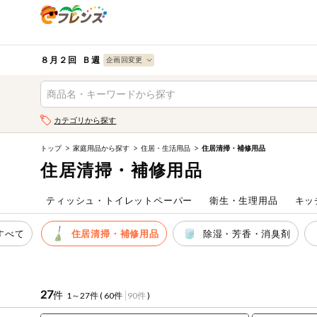
食品
から探す
検索条件を指定してください。全項目に条件を指定しなく
果物
果物すべて
８月２回 Ｂ週
ログイン
野菜
キーワード
カテゴリから探す
生協加入はこちら
肉・ハム・ソ
ーセージ
トップ
家庭用品から探す
住居・生活用品
住居清掃・補修用品
キーワードをすべて含む
eフレンズとは
住居清掃・補修用品
いずれかのキーワードを含む
魚介・加工品
登録から開始まで
ティッシュ・トイレットペーパー
衛生・生理用品
キッ
米・雑穀など
メーカー名
すべて
住居清掃・補修用品
除湿・芳香・消臭剤
卵・牛乳・乳
先着限定
製品
注文番号注文
27
件
1～27件 (
60件
90件
)
パン・ジャム
カテゴリ