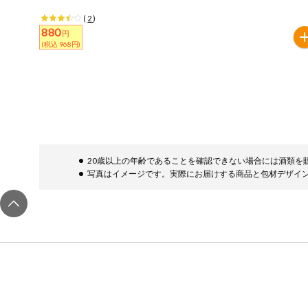
健康志向食品
(
2
)
880
円
(税込 968円)
推しコープ
20歳以上の年齢であることを確認できない場合には酒類を
写真はイメージです。実際にお届けする商品と包材デザイ