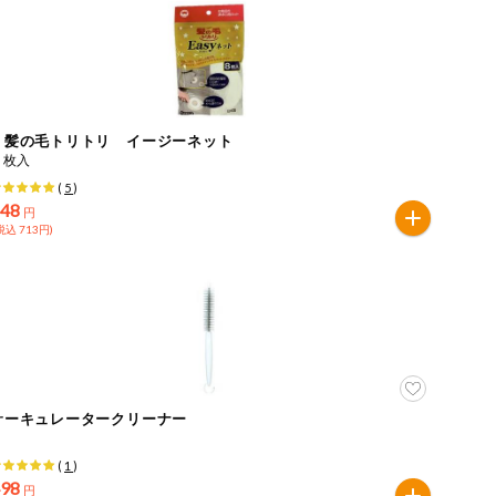
ｅ髪の毛トリトリ イージーネット
８枚入
(
5
)
648
円
税込 713円)
サーキュレータークリーナー
(
1
)
498
円