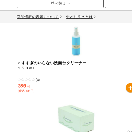
お気に入り注文
豆腐・納豆・
こんにゃく
商品情報の表示について
先どり注文とは
注文履歴注文
冷蔵おかず
特価情報
WEBカタログ
冷凍食品
ミールキット
先着限定から探す
アレルゲン情報
など
ｅすすぎのいらない洗面台クリーナー
特定原材料と特定原材料に準ずるものが含まれていない商
１５０ｍＬ
人気カテゴリ
麺類
特定原材料
(0)
398
円
食品から探す
小麦
そば
卵
乳
落
乾物・粉類
(税込 438円)
家庭用品から探す
レトルト・缶
特定原材料に準ずるもの
詰・瓶詰
アーモンド
あわび
いか
いく
目的から探す
調味料・だ
し・油・ルー
さば
ゼラチン
大豆
鶏肉