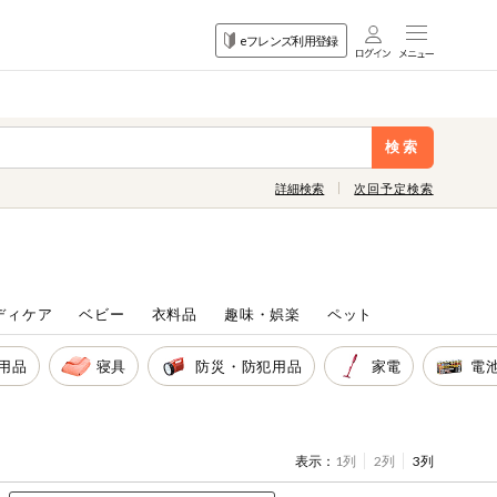
目的
eフレンズ利用登録
から探す
検索
詳細検索
次回予定検索
ディケア
ベビー
衣料品
趣味・娯楽
ペット
用品
寝具
防災・防犯用品
家電
電
表示：
1列
2列
3列