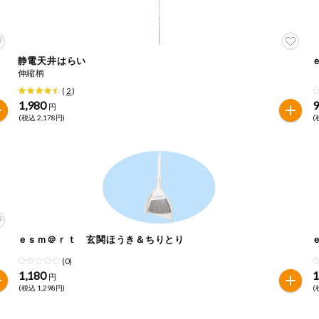
静電天井はらい
伸縮柄
(
2
)
1,980
円
(税込 2,178円)
(
ｅｓｍ＠ｒｔ 玄関ほうき＆ちりとり
(0)
1,180
1
円
(税込 1,298円)
(