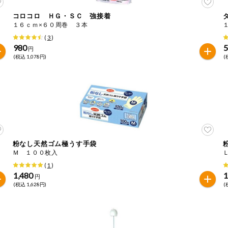
コロコロ ＨＧ・ＳＣ 強接着
１６ｃｍ×６０周巻 ３本
は必ず商品パッケージの表示をご確認ください。
た範囲でのお知らせです。
(
3
)
980
円
(税込 1,078円)
(
粉なし天然ゴム極うす手袋
Ｍ １００枚入
(
1
)
1,480
1
円
(税込 1,628円)
(