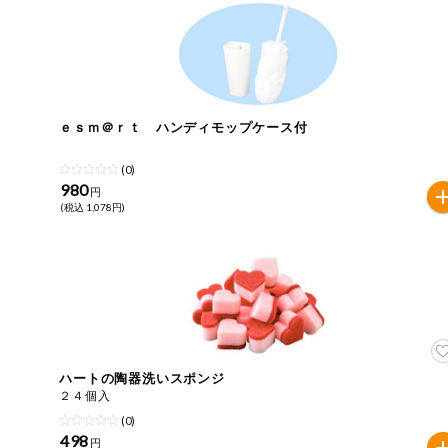
今週のお買い
得
コープ商品
ｅｓｍ＠ｒｔ ハンディモップケース付
今週の新登場
(0)
よりどりでお
980
円
トク
(税込 1,078円)
複数注文でお
トク
ポイントがも
らえる！
お弁当用商品
ハートの陶器洗いスポンジ
２４個入
かんたん調理
(0)
498
円