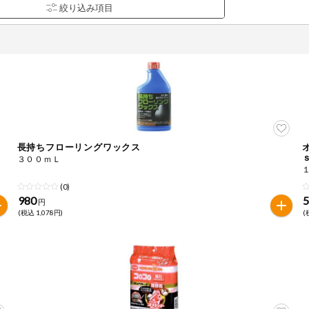
長持ちフローリングワックス
品を検索できます。
３００ｍＬ
(0)
980
円
花生
えび
かに
くるみ
(税込 1,078円)
(
ら
オレンジ
カシューナッツ
キウイフルー
バナナ
豚肉
マカダミアナッツ
もも