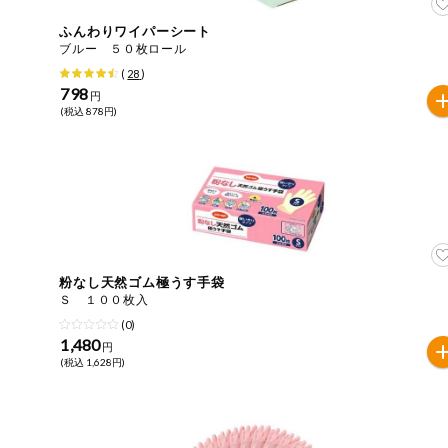
おやつ
毎週自動お届け商品
ふんわりワイパーシート
ブルー ５０枚ロール
アレルゲン情報は、商品企画時の情報のため、ご使用前に
特定原材料に準ずるものは、お取引先から情報提供のあっ
(
28
)
毎週自動お届け商品を確認する
飲料
798
円
(税込 878円)
酒・ノンアル
毎週自動お届け商品を修正する
コール
いつでも注文（毎週企画）
切り花・仏花
ティッシュ・
トイレットペ
専門ショップサイト
ーパー
粉なし天然ゴム極うす手袋
衛生・生理用
Ｓ １００枚入
品
コープしがのサービス
(0)
1,480
円
キッチン用品
(税込 1,628円)
コープしがの情報サイト
洗濯・バス・
ご利用ガイド
トイレ用品