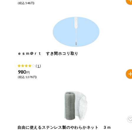
(税込 548円)
ミールキット
組合員さんの
リクエスト
よりすぐり
ｅｓｍ＠ｒｔ すき間ホコリ取り
オーガニック
(
1
)
980
ベビー・キッ
円
ズ関連
(税込 1,078円)
サプリメン
ト・栄養補助
食品
アレルゲン対
応
エシカル
自由に使えるステンレス製のやわらかネット ３ｍ