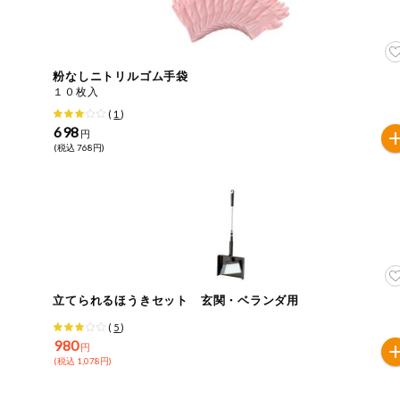
住居・生活用
商品のリクエスト
品
アプリのダウンロード
コスメ＆ボデ
粉なしニトリルゴム手袋
ィケア
１０枚入
PC版サイトを表示
(
1
)
ベビー
698
円
(税込 768円)
テキスト注文サイトを表示
衣料品
お問い合わせ
趣味・娯楽
ペット
立てられるほうきセット 玄関・ベランダ用
先着限定企画
(
5
)
980
円
(税込 1,078円)
スマート・ワ
ン注文