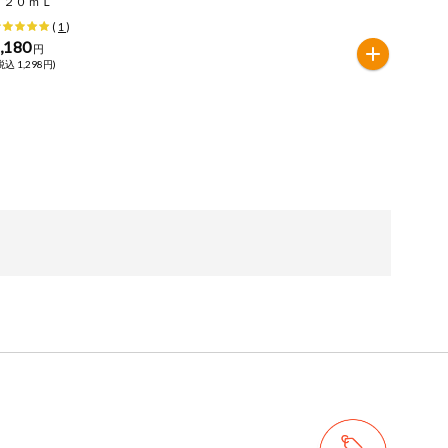
２２０ｍＬ
(
1
)
,180
円
税込 1,298円)