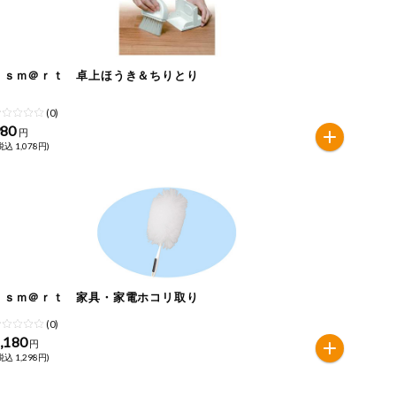
ｅｓｍ＠ｒｔ 卓上ほうき＆ちりとり
(0)
980
円
税込 1,078円)
ｅｓｍ＠ｒｔ 家具・家電ホコリ取り
(0)
,180
円
税込 1,298円)