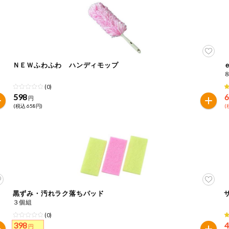
ＮＥＷふわふわ ハンディモップ
(0)
598
円
(税込 658円)
(
黒ずみ・汚れラク落ちパッド
３個組
(0)
398
円