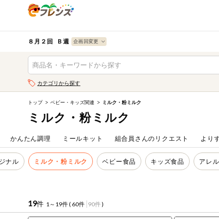
食品
から探す
検索条件を指定してください。全項目に条件を指定しなく
果物
果物すべて
８月２回 Ｂ週
ログイン
野菜
キーワード
カテゴリから探す
生協加入はこちら
肉・ハム・ソ
ーセージ
トップ
ベビー・キッズ関連
ミルク・粉ミルク
キーワードをすべて含む
eフレンズとは
ミルク・粉ミルク
いずれかのキーワードを含む
魚介・加工品
登録から開始まで
かんたん調理
ミールキット
組合員さんのリクエスト
より
米・雑穀など
メーカー名
ジナル
ミルク・粉ミルク
ベビー食品
キッズ食品
アレ
卵・牛乳・乳
先着限定
製品
注文番号注文
19
件
1～19件 (
60件
90件
)
パン・ジャム
カテゴリ