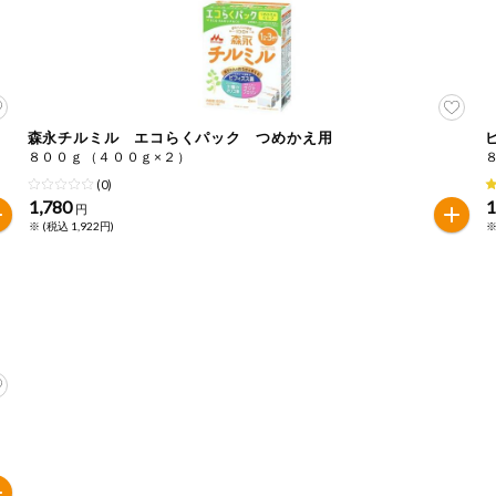
森永チルミル エコらくパック つめかえ用
８００ｇ（４００ｇ×２）
(0)
1,780
1
円
※ (税込 1,922円)
※