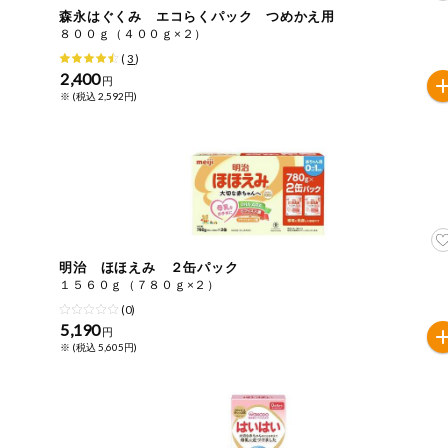
森永はぐくみ エコらくパック つめかえ用
おやつ
毎週自動お届け商品
８００ｇ（４００ｇ×２）
アレルゲン情報は、商品企画時の情報のため、ご使用前に
(
3
)
特定原材料に準ずるものは、お取引先から情報提供のあっ
2,400
毎週自動お届け商品を確認する
円
飲料
※ (税込 2,592円)
酒・ノンアル
毎週自動お届け商品を修正する
コール
いつでも注文（毎週企画）
切り花・仏花
ティッシュ・
トイレットペ
専門ショップサイト
ーパー
明治 ほほえみ ２缶パック
１５６０ｇ（７８０ｇ×２）
衛生・生理用
(0)
品
コープしがのサービス
5,190
円
※ (税込 5,605円)
キッチン用品
コープしがの情報サイト
洗濯・バス・
ご利用ガイド
トイレ用品