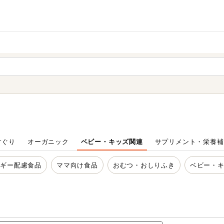
家庭用品
から探す
ても検索できます。
すぐり
オーガニック
ベビー・キッズ関連
サプリメント・栄養補
ルギー配慮食品
ママ向け食品
おむつ・おしりふき
ベビー・