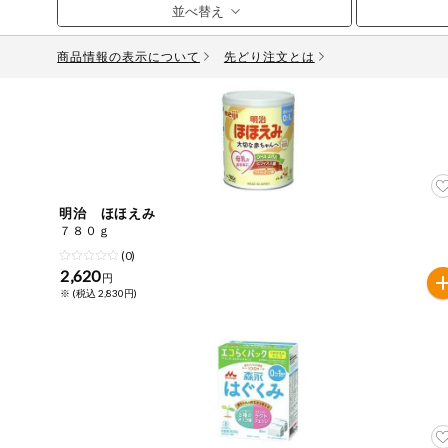
お気に入り注文
豆腐・納豆・
こんにゃく
商品情報の表示について
先どり注文とは
注文履歴注文
冷蔵おかず
特価情報
WEBカタログ
冷凍食品
ミールキット
先着限定から探す
アレルゲン情報
など
明治 ほほえみ
特定原材料と特定原材料に準ずるものが含まれていない商
７８０ｇ
人気カテゴリ
麺類
(0)
特定原材料
2,620
円
※ (税込 2,830円)
食品から探す
小麦
そば
卵
乳
落
乾物・粉類
家庭用品から探す
レトルト・缶
特定原材料に準ずるもの
詰・瓶詰
アーモンド
あわび
いか
いく
目的から探す
調味料・だ
し・油・ルー
さば
ゼラチン
大豆
鶏肉