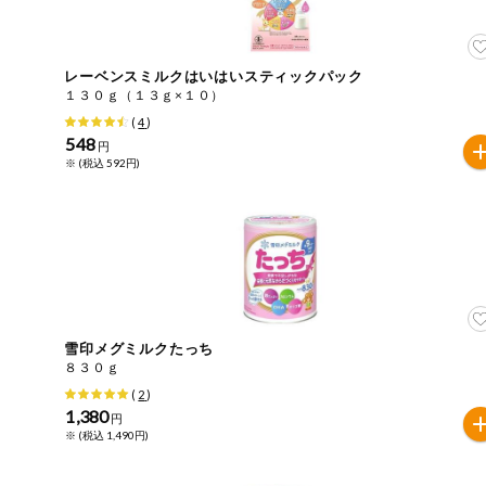
住居・生活用
商品のリクエスト
品
アプリのダウンロード
レーベンスミルクはいはいスティックパック
コスメ＆ボデ
１３０ｇ（１３ｇ×１０）
ィケア
(
4
)
PC版サイトを表示
548
円
ベビー
※ (税込 592円)
テキスト注文サイトを表示
衣料品
お問い合わせ
趣味・娯楽
ペット
雪印メグミルクたっち
８３０ｇ
先着限定企画
(
2
)
1,380
円
※ (税込 1,490円)
スマート・ワ
ン注文