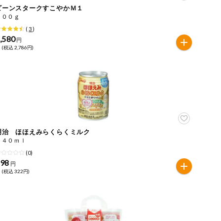
ビーンスタークすこやかＭ１
８００ｇ
(
3
)
,580
円
 (税込 2,786円)
明治 ほほえみらくらくミルク
２４０ｍｌ
(0)
298
円
 (税込 322円)