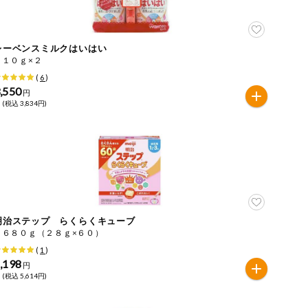
レーベンスミルクはいはい
８１０ｇ×２
(
6
)
,550
円
 (税込 3,834円)
明治ステップ らくらくキューブ
１６８０ｇ（２８ｇ×６０）
(
1
)
,198
円
 (税込 5,614円)