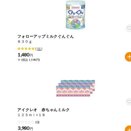
今週のお買い
得
コープ商品
フォローアップミルクぐんぐん
今週の新登場
８３０ｇ
(
11
)
1,480
よりどりでお
円
トク
※ (税込 1,598円)
複数注文でお
トク
ポイントがも
らえる！
お弁当用商品
アイクレオ 赤ちゃんミルク
１２５ｍｌ×１８
かんたん調理
(0)
3,980
円