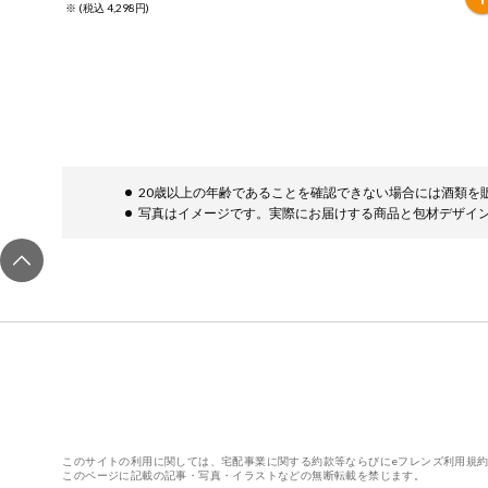
※ (税込 4,298円)
ミールキット
組合員さんの
リクエスト
よりすぐり
20歳以上の年齢であることを確認できない場合には酒類を
オーガニック
写真はイメージです。実際にお届けする商品と包材デザイ
ベビー・キッ
ズ関連
サプリメン
ト・栄養補助
食品
アレルゲン対
応
エシカル
このサイトの利用に関しては、宅配事業に関する約款等ならびにeフレンズ利用規
このページに記載の記事・写真・イラストなどの無断転載を禁じます。
リセットする