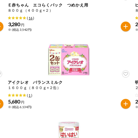
Ｅ赤ちゃん エコらくパック つめかえ用
８００ｇ（４００ｇ×２）
は必ず商品パッケージの表示をご確認ください。
(
16
)
た範囲でのお知らせです。
3,280
2
円
※ (税込 3,542円)
※
アイクレオ バランスミルク
１６００ｇ（８００ｇ×２缶）
(
1
)
5,680
円
※ (税込 6,134円)
※