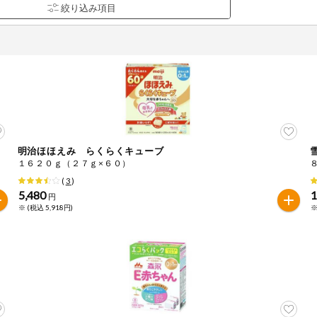
明治ほほえみ らくらくキューブ
品を検索できます。
１６２０ｇ（２７ｇ×６０）
(
3
)
5,480
1
円
※ (税込 5,918円)
※
花生
えび
かに
くるみ
ら
オレンジ
カシューナッツ
キウイフルー
バナナ
豚肉
マカダミアナッツ
もも