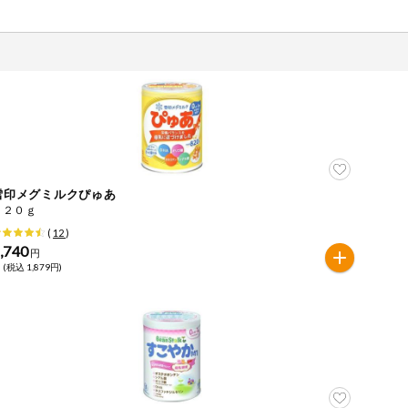
雪印メグミルクぴゅあ
８２０ｇ
(
12
)
,740
円
 (税込 1,879円)
ツ
牛肉
ごま
さけ
やまいも
りんご