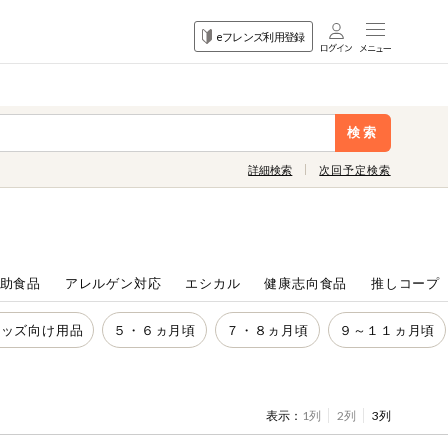
目的
eフレンズ利用登録
から探す
検索
詳細検索
次回予定検索
助食品
アレルゲン対応
エシカル
健康志向食品
推しコープ
キッズ向け用品
５・６ヵ月頃
７・８ヵ月頃
９～１１ヵ月頃
表示：
1列
2列
3列