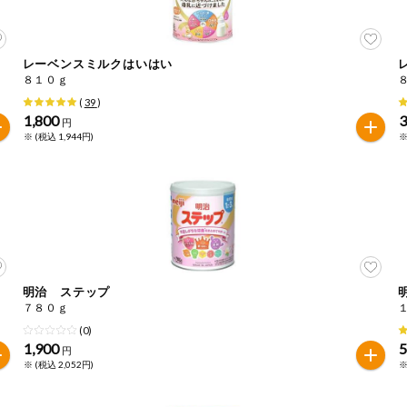
レーベンスミルクはいはい
８１０ｇ
(
39
)
1,800
3
円
※ (税込 1,944円)
※
明治 ステップ
７８０ｇ
(0)
1,900
5
円
※ (税込 2,052円)
※