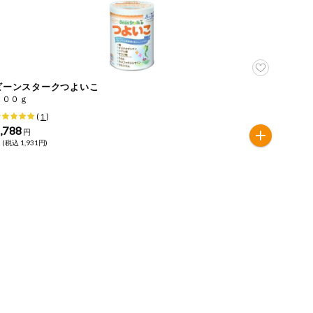
ビーンスタークつよいこ
８００ｇ
(
1
)
,788
円
 (税込 1,931円)