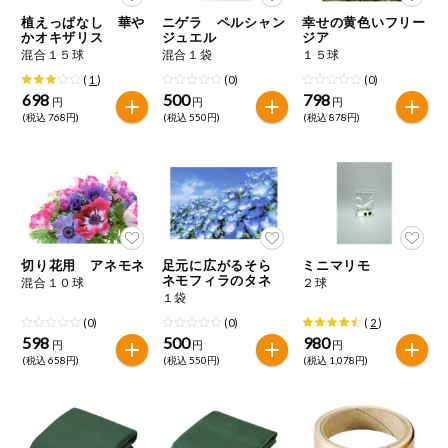
特定原材料に準ずるものは、お取引先から情報提供のあった
商品のリクエスト
住居・生活用
植えっぱなし 華や
ニゲラ ペルシャン
幸せの黄色いフリー
範囲でのお知らせです。
品
かオキザリス
ジュエル
ジア
混合１５球
混合１袋
１５球
アプリのダウンロード
コスメ＆ボデ
(
1
)
(0)
(0)
ィケア
698
500
798
円
円
円
(税込 768円)
(税込 550円)
(税込 878円)
PC版サイトを表示
ベビー
テキスト注文サイトを表示
衣料品
お問い合わせ
趣味・娯楽
切り花用 アネモネ
足元に広がるそら
ミニマリモ
ネモフィラのタネ
混合１０球
２球
１袋
ペット
(0)
(0)
(
2
)
598
500
980
円
円
円
(税込 658円)
(税込 550円)
(税込 1,078円)
先着限定企画
スマート・ワ
ン注文