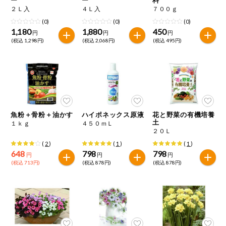
特定原材料に準ずるもの
２Ｌ入
４Ｌ入
７００ｇ
おやつ
毎週自動お届け商品
アーモンド
あわび
いか
(0)
(0)
(0)
1,180
1,880
450
円
円
円
毎週自動お届け商品を確認する
(税込 1,298円)
(税込 2,068円)
(税込 495円)
飲料
いくら
オレンジ
カシューナッツ
酒・ノンアル
毎週自動お届け商品を修正する
キウイフルーツ
牛肉
ごま
コール
いつでも注文（毎週企画）
切り花・仏花
さけ
さば
ゼラチン
大豆
魚粉＋骨粉＋油かす
ハイポネックス原液
花と野菜の有機培養
ティッシュ・
土
１ｋｇ
４５０ｍＬ
鶏肉
バナナ
豚肉
トイレットペ
２０Ｌ
専門ショップサイト
ーパー
(
2
)
(
1
)
(
1
)
衛生・生理用
マカダミアナッツ
もも
やまいも
648
798
798
円
円
円
品
コープしがのサービス
(税込 713円)
(税込 878円)
(税込 878円)
りんご
キッチン用品
コープしがの情報サイト
アレルゲン情報は、商品企画時の情報のため、ご使用前には
洗濯・バス・
ご利用ガイド
トイレ用品
必ず商品パッケージの表示をご確認ください。