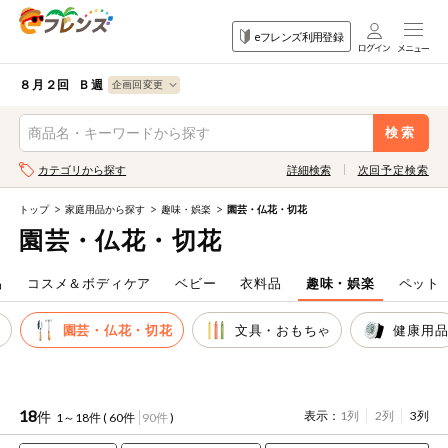
食品
家庭用品
目的
eフレンズ利用登録
から探す
から探す
から探す
検索条件を指定してください。全項目に条件を指定しなくて
果物
果物すべて
８月２回 Ｂ週
ログイン
も検索できます。
検索
野菜
キーワード
カテゴリから探す
詳細検索
次回予定検索
生協加入はこちら
肉・ハム・ソ
ーセージ
トップ
家庭用品から探す
趣味・娯楽
園芸・仏花・切花
eフレンズとは
園芸・仏花・切花
キーワードをすべて含む
魚介・加工品
いずれかのキーワードを含む
登録から開始まで
品
コスメ＆ボディケア
ベビー
衣料品
趣味・娯楽
ペット
米・雑穀など
Ｄ
園芸・仏花・切花
文具・おもちゃ
健康用
メーカー名
卵・牛乳・乳
先着限定
製品
注文番号注文
18
件
表示：
1列
2列
3列
1～18件 (
60件
90件
)
パン・ジャム
カテゴリ