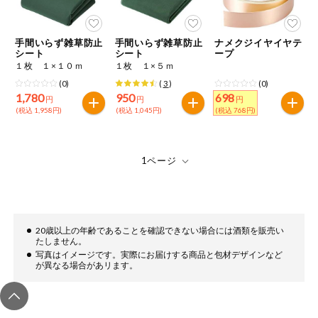
今週のお買い
得
手間いらず雑草防止
手間いらず雑草防止
ナメクジイヤイヤテ
シート
シート
ープ
コープ商品
１枚 １×１０ｍ
１枚 １×５ｍ
(0)
(
3
)
(0)
1,780
950
698
今週の新登場
円
円
円
(税込 1,958円)
(税込 1,045円)
(税込 768円)
よりどりでお
トク
複数注文でお
トク
ポイントがも
らえる！
20歳以上の年齢であることを確認できない場合には酒類を販売い
たしません。
写真はイメージです。実際にお届けする商品と包材デザインなど
お弁当用商品
が異なる場合があリます。
かんたん調理