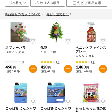
先どり商品表示
お気に入り注文
豆腐・納豆・
こんにゃく
商品情報の表示について
先どり注文とは
注文履歴注文
冷蔵おかず
特価情報
WEBカタログ
冷凍食品
ミールキット
スプレーバラ
仏花
ベニカＸファインス
先着限定から探す
など
プレー
３本ミックス
１束（５種）
アレルゲン情報
１０００ｍＬ
特定原材料と特定原材料に準ずるものが含まれていない商品
人気カテゴリ
(0)
(
6
)
(
1
)
麺類
を検索できます。
498
428
1,480
円
円
円
(税込 548円)
(税込 471円)
(税込 1,628円)
食品から探す
特定原材料
乾物・粉類
小麦
そば
卵
乳
家庭用品から探す
レトルト・缶
詰・瓶詰
落花生
えび
かに
くるみ
目的から探す
調味料・だ
し・油・ルー
こっぱみじんシャワ
こっぱみじんシャワ
もっともっと花の肥
ー
ー
料