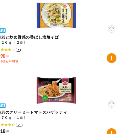
海老と炒め野菜の香ばし塩焼そば
５２６ｇ（２食）
(
5
)
398
円
 (税込 430円)
海老のクリーミートマトスパゲッティ
２７０ｇ（１食）
(
21
)
218
円