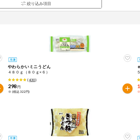
やわらかいミニうどん
品を検索できます。
４８０ｇ（８０ｇ×６）
(
430
)
298
円
※ (税込 322円)
※
花生
えび
かに
くるみ
ら
オレンジ
カシューナッツ
キウイフルー
バナナ
豚肉
マカダミアナッツ
もも