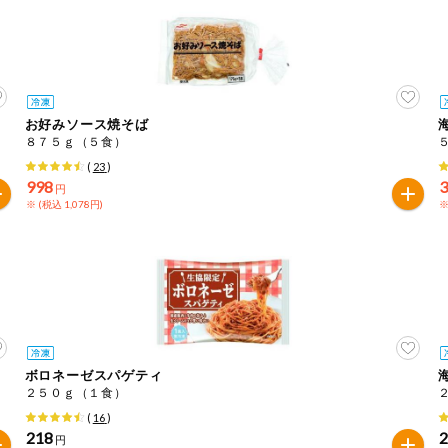
お好みソース焼そば
８７５ｇ（５食）
(
23
)
998
円
※ (税込 1,078円)
※
ボロネーゼスパゲティ
２５０ｇ（１食）
(
16
)
218
円