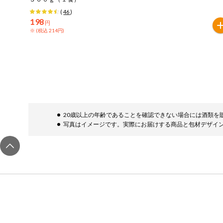
(
46
)
健康志向食品
198
円
※ (税込 214円)
推しコープ
20歳以上の年齢であることを確認できない場合には酒類を
写真はイメージです。実際にお届けする商品と包材デザイ