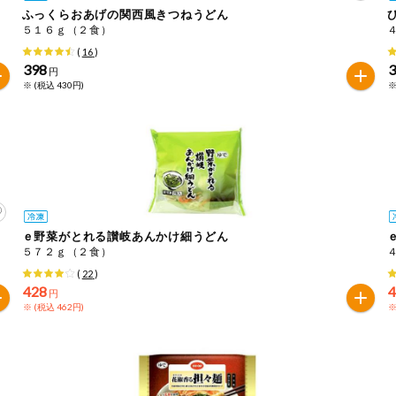
ふっくらおあげの関西風きつねうどん
５１６ｇ（２食）
は必ず商品パッケージの表示をご確認ください。
(
16
)
た範囲でのお知らせです。
398
円
※ (税込 430円)
※
ｅ野菜がとれる讃岐あんかけ細うどん
５７２ｇ（２食）
(
22
)
428
円
※ (税込 462円)
※