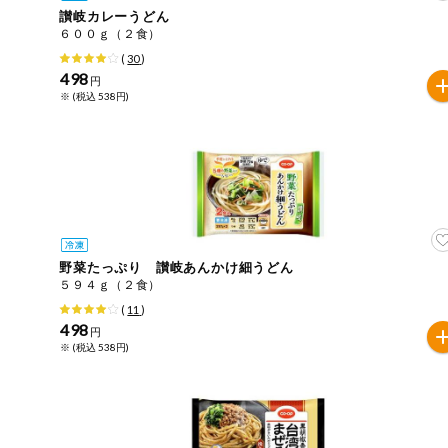
讃岐カレーうどん
おやつ
毎週自動お届け商品
６００ｇ（２食）
アレルゲン情報は、商品企画時の情報のため、ご使用前に
(
30
)
特定原材料に準ずるものは、お取引先から情報提供のあっ
498
毎週自動お届け商品を確認する
円
飲料
※ (税込 538円)
酒・ノンアル
毎週自動お届け商品を修正する
コール
いつでも注文（毎週企画）
切り花・仏花
ティッシュ・
トイレットペ
専門ショップサイト
ーパー
野菜たっぷり 讃岐あんかけ細うどん
５９４ｇ（２食）
衛生・生理用
(
11
)
品
コープしがのサービス
498
円
※ (税込 538円)
キッチン用品
コープしがの情報サイト
洗濯・バス・
ご利用ガイド
トイレ用品