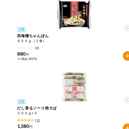
今週のお買い
得
コープ商品
四海樓ちゃんぽん
今週の新登場
６５４ｇ（２食）
(0)
880
よりどりでお
円
トク
※ (税込 950円)
複数注文でお
トク
ポイントがも
らえる！
お弁当用商品
だし香るソース焼そば
２００ｇ×５
かんたん調理
(
3
)
1,580
円