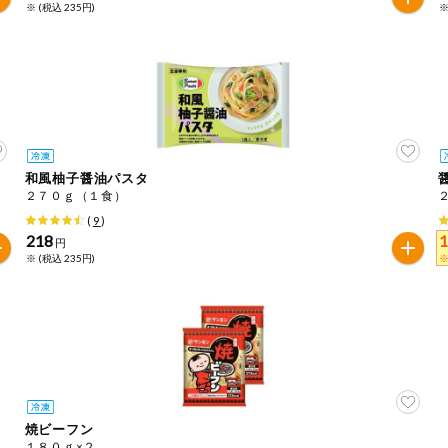
※ (税込 235円)
※
和風柚子醤油パスタ
２７０ｇ（１食）
(
9
)
218
円
※ (税込 235円)
※
焼ビーフン
１８０ｇ×２