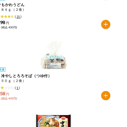
ひもかわうどん
４８４ｇ（２食）
(
21
)
398
円
 (税込 430円)
ｅ冷やしとろろそば（つゆ付）
４５０ｇ（２食）
(
1
)
458
円
 (税込 495円)