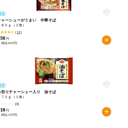
チャーシューがうまい 中華そば
４８０ｇ（２食）
(
13
)
558
円
 (税込 603円)
角切りチャーシュー入り 油そば
２７０ｇ（１食）
(0)
218
円
 (税込 235円)