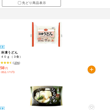
先どり商品表示
ｅ冷凍うどん
５４０ｇ（３食）
(
274
)
158
円
 (税込 171円)
ツ
牛肉
ごま
さけ
やまいも
りんご