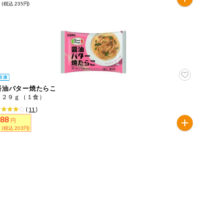
 (税込 235円)
醤油バター焼たらこ
２２９ｇ（１食）
(
11
)
188
円
 (税込 203円)