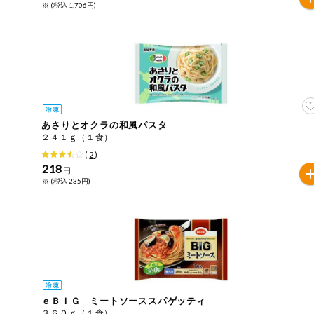
※ (税込 1,706円)
ミールキット
組合員さんの
リクエスト
よりすぐり
あさりとオクラの和風パスタ
オーガニック
２４１ｇ（１食）
(
2
)
218
ベビー・キッ
円
ズ関連
※ (税込 235円)
サプリメン
ト・栄養補助
食品
アレルゲン対
応
エシカル
ｅＢＩＧ ミートソーススパゲッティ
３６０ｇ（１食）