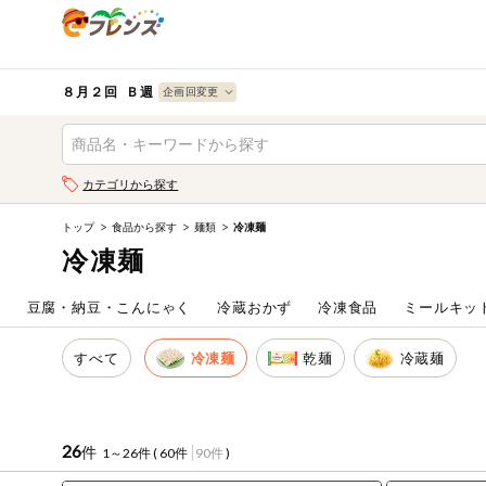
食品
から探す
検索条件を指定してください。全項目に条件を指定しなく
果物
果物すべて
８月２回 Ｂ週
ログイン
野菜
キーワード
カテゴリから探す
生協加入はこちら
肉・ハム・ソ
ーセージ
トップ
食品から探す
麺類
冷凍麺
キーワードをすべて含む
eフレンズとは
冷凍麺
いずれかのキーワードを含む
魚介・加工品
登録から開始まで
ム
豆腐・納豆・こんにゃく
冷蔵おかず
冷凍食品
ミールキッ
米・雑穀など
メーカー名
すべて
冷凍麺
乾麺
冷蔵麺
卵・牛乳・乳
先着限定
製品
注文番号注文
26
件
1～26件 (
60件
90件
)
パン・ジャム
カテゴリ