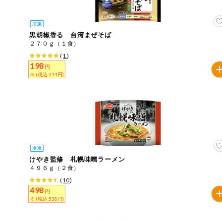
住居・生活用
商品のリクエスト
品
アプリのダウンロード
黒胡椒香る 台湾まぜそば
コスメ＆ボデ
２７０ｇ（１食）
ィケア
(
1
)
PC版サイトを表示
198
円
ベビー
※ (税込 214円)
テキスト注文サイトを表示
衣料品
お問い合わせ
趣味・娯楽
ペット
けやき監修 札幌味噌ラーメン
４９６ｇ（２食）
先着限定企画
(
10
)
498
円
※ (税込 538円)
スマート・ワ
ン注文