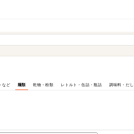
家庭用品
から探す
ても検索できます。
トなど
麺類
乾物・粉類
レトルト・缶詰・瓶詰
調味料・だし