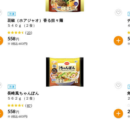
花椒（ホアジャオ）香る担々麺
５４０ｇ（２食）
(
23
)
558
円
※ (税込 603円)
※
長崎風ちゃんぽん
５６２ｇ（２食）
(
87
)
558
円
※ (税込 603円)
※