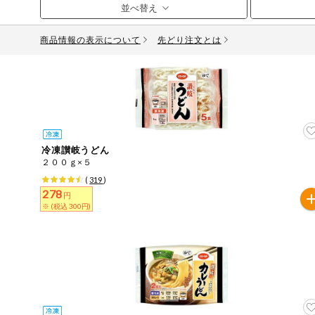
お気に入り注文
豆腐・納豆・
こんにゃく
商品情報の表示について
先どり注文とは
注文履歴注文
冷蔵おかず
特価情報
WEBカタログ
冷凍食品
ミールキット
先着限定から探す
アレルゲン情報
など
冷凍讃岐うどん
特定原材料と特定原材料に準ずるものが含まれていない商
２００ｇ×５
人気カテゴリ
麺類
(
319
)
特定原材料
278
円
※ (税込 300円)
食品から探す
小麦
そば
卵
乳
落
乾物・粉類
家庭用品から探す
レトルト・缶
特定原材料に準ずるもの
詰・瓶詰
アーモンド
あわび
いか
いく
目的から探す
調味料・だ
し・油・ルー
さば
ゼラチン
大豆
鶏肉