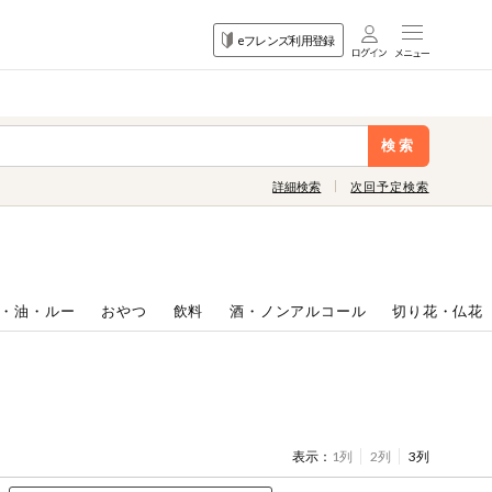
目的
eフレンズ利用登録
から探す
検索
詳細検索
次回予定検索
・油・ルー
おやつ
飲料
酒・ノンアルコール
切り花・仏花
表示：
1列
2列
3列