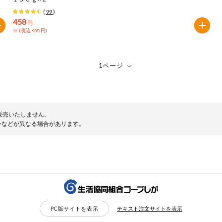
(
99
)
458
円
※ (税込 495円)
販売いたしません。
ンなどが異なる場合があリます。
PC版サイトを表示
テキスト注文サイトを表示