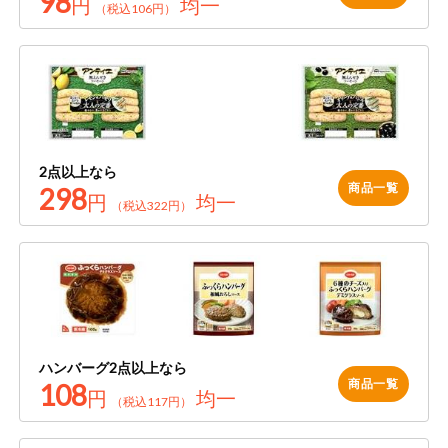
98
円
均一
（税込106円）
お気に入り注文
豆腐・納豆・
こんにゃく
注文履歴注文
冷蔵おかず
特価情報
WEBカタログ
冷凍食品
2点以上なら
ミールキット
商品一覧
298
先着限定から探す
円
均一
など
（税込322円）
アレルゲン情報
特定原材料と特定原材料に準ずるものが含まれていない商品
人気カテゴリ
麺類
を検索できます。
食品から探す
特定原材料
乾物・粉類
小麦
そば
卵
乳
家庭用品から探す
レトルト・缶
ハンバーグ2点以上なら
詰・瓶詰
商品一覧
108
落花生
えび
かに
くるみ
円
均一
目的から探す
（税込117円）
調味料・だ
し・油・ルー