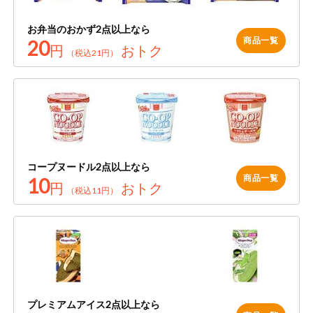
お弁当のおかず2点以上なら
商品一覧
20
円
おトク
（税込21円）
コープヌードル2点以上なら
商品一覧
10
円
おトク
（税込11円）
プレミアムアイス2点以上なら