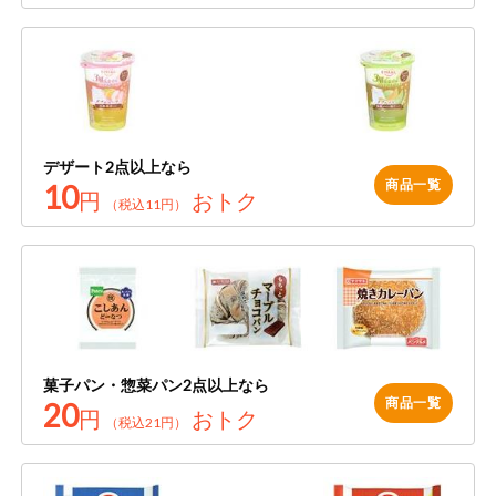
ミールキット
組合員さんの
リクエスト
よりすぐり
デザート2点以上なら
商品一覧
10
円
おトク
（税込11円）
オーガニック
ベビー・キッ
ズ関連
サプリメン
ト・栄養補助
食品
菓子パン・惣菜パン2点以上なら
アレルゲン対
商品一覧
20
応
円
おトク
（税込21円）
エシカル