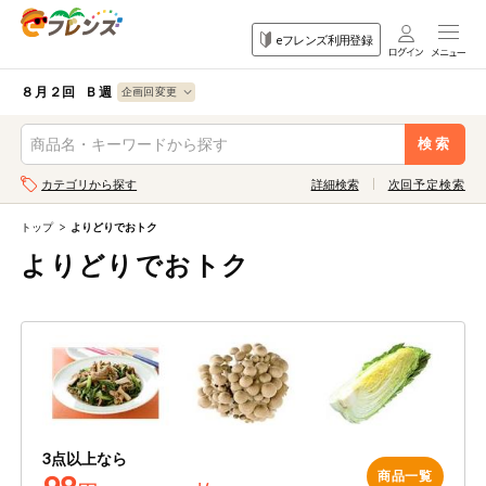
食品
家庭用品
目的
eフレンズ利用登録
から探す
から探す
から探す
検索条件を指定してください。全項目に条件を指定しなくて
果物
果物すべて
８月２回 Ｂ週
ログイン
も検索できます。
検索
野菜
キーワード
カテゴリから探す
詳細検索
次回予定検索
生協加入はこちら
肉・ハム・ソ
ーセージ
トップ
よりどりでおトク
eフレンズとは
よりどりでおトク
キーワードをすべて含む
魚介・加工品
いずれかのキーワードを含む
登録から開始まで
米・雑穀など
メーカー名
卵・牛乳・乳
先着限定
製品
注文番号注文
パン・ジャム
3点以上なら
商品一覧
カテゴリ