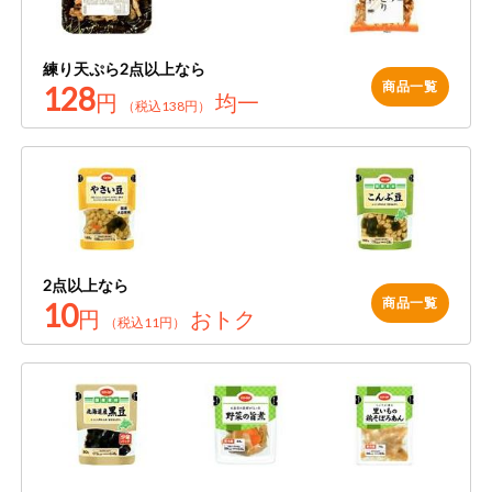
特定原材料に準ずるものは、お取引先から情報提供のあった
商品のリクエスト
住居・生活用
範囲でのお知らせです。
品
練り天ぷら2点以上なら
アプリのダウンロード
コスメ＆ボデ
商品一覧
128
円
均一
ィケア
（税込138円）
PC版サイトを表示
ベビー
テキスト注文サイトを表示
衣料品
お問い合わせ
趣味・娯楽
2点以上なら
商品一覧
10
円
おトク
（税込11円）
ペット
先着限定企画
スマート・ワ
ン注文