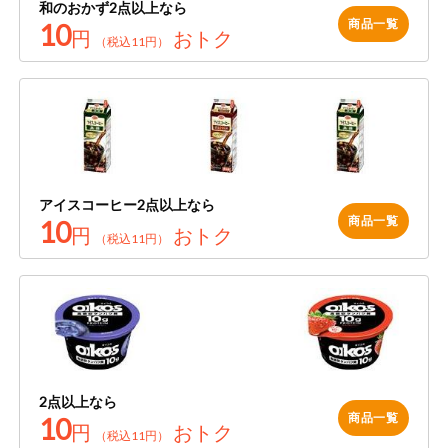
和のおかず2点以上なら
今週のお買い
商品一覧
10
円
おトク
得
（税込11円）
コープ商品
今週の新登場
よりどりでお
トク
アイスコーヒー2点以上なら
商品一覧
10
円
おトク
（税込11円）
複数注文でお
トク
ポイントがも
らえる！
お弁当用商品
2点以上なら
商品一覧
かんたん調理
10
円
おトク
（税込11円）