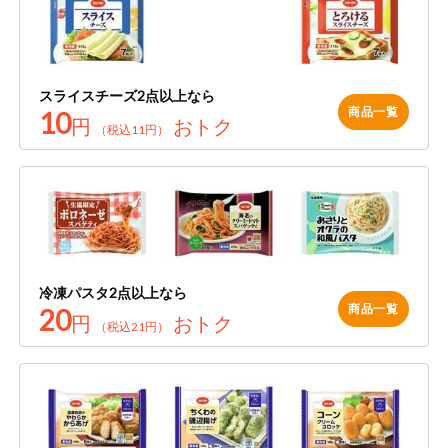
健康志向食品
推しコープ
スライスチーズ2点以上なら
商品一覧
10
円
おトク
（税込11円）
冷凍パスタ2点以上なら
商品一覧
20
円
おトク
（税込21円）