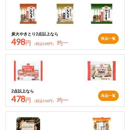
特定原材料に準ずるもの
おやつ
毎週自動お届け商品
アーモンド
あわび
いか
毎週自動お届け商品を確認する
飲料
いくら
オレンジ
カシューナッツ
炭火やきとり2点以上なら
酒・ノンアル
毎週自動お届け商品を修正する
商品一覧
498
円
均一
キウイフルーツ
牛肉
ごま
コール
（税込538円）
いつでも注文（毎週企画）
切り花・仏花
さけ
さば
ゼラチン
大豆
ティッシュ・
鶏肉
バナナ
豚肉
トイレットペ
専門ショップサイト
ーパー
衛生・生理用
マカダミアナッツ
もも
やまいも
2点以上なら
品
コープしがのサービス
商品一覧
478
円
均一
（税込516円）
りんご
キッチン用品
コープしがの情報サイト
アレルゲン情報は、商品企画時の情報のため、ご使用前には
洗濯・バス・
ご利用ガイド
トイレ用品
必ず商品パッケージの表示をご確認ください。