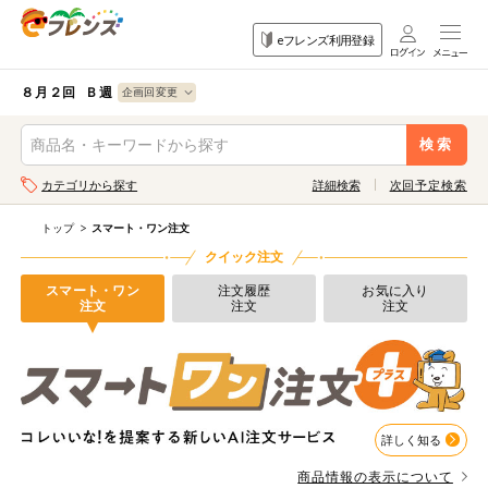
食品
家庭用品
目的
eフレンズ利用登録
から探す
から探す
から探す
検索条件を指定してください。全項目に条件を指定しなくて
果物
果物すべて
８月２回 Ｂ週
ログイン
も検索できます。
検索
野菜
キーワード
カテゴリから探す
詳細検索
次回予定検索
生協加入はこちら
肉・ハム・ソ
ーセージ
トップ
スマート・ワン注文
eフレンズとは
クイック注文
キーワードをすべて含む
魚介・加工品
いずれかのキーワードを含む
スマート・ワン
注文履歴
お気に入り
登録から開始まで
注文
注文
注文
米・雑穀など
メーカー名
卵・牛乳・乳
先着限定
製品
詳しく知る
注文番号注文
パン・ジャム
商品情報の表示について
カテゴリ