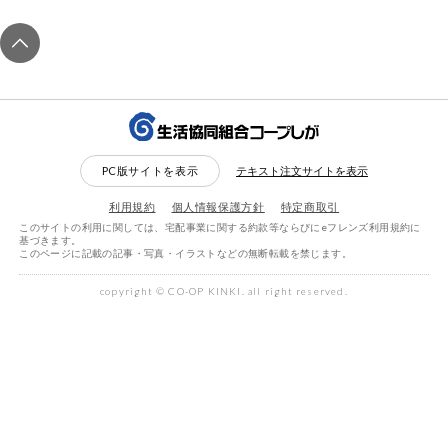
お気に入り注文
豆腐・納豆・
こんにゃく
注文履歴注文
冷蔵おかず
特価情報
WEBカタログ
冷凍食品
PC版サイトを表示
テキスト注文サイトを表示
ミールキット
先着限定から探す
など
利用規約
個人情報保護方針
特定商取引
アレルゲン情報
このサイトの利用に関しては、宅配事業に関する約款等ならびにeフレンズ利用規約に
特定原材料と特定原材料に準ずるものが含まれていない商品
基づきます。
人気カテゴリ
麺類
このページに記載の記事・写真・イラストなどの無断転載を禁じます。
を検索できます。
copyright © CO-OP KINKI. all right reserved.
食品から探す
特定原材料
乾物・粉類
小麦
そば
卵
乳
家庭用品から探す
レトルト・缶
詰・瓶詰
落花生
えび
かに
くるみ
目的から探す
検索する
リセットする
調味料・だ
し・油・ルー