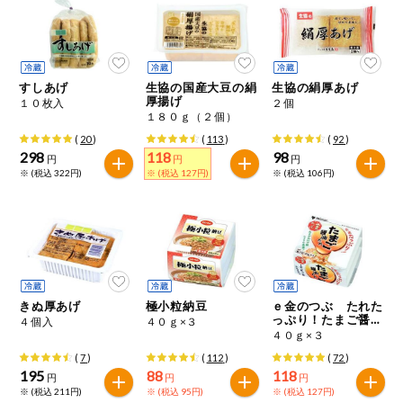
ミールキット
組合員さんの
リクエスト
すしあげ
生協の国産大豆の絹
生協の絹厚あげ
厚揚げ
１０枚入
２個
１８０ｇ（２個）
よりすぐり
(
20
)
(
113
)
(
92
)
298
118
98
円
円
円
※ (税込 322円)
※ (税込 127円)
※ (税込 106円)
オーガニック
ベビー・キッ
ズ関連
サプリメン
ト・栄養補助
食品
きぬ厚あげ
極小粒納豆
ｅ金のつぶ たれた
っぷり！たまご醤油
アレルゲン対
４個入
４０ｇ×３
たれ
応
４０ｇ×３
(
7
)
(
112
)
(
72
)
195
88
118
エシカル
円
円
円
※ (税込 211円)
※ (税込 95円)
※ (税込 127円)