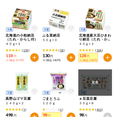
健康志向食品
推しコープ
北海道の小粒納豆
ふる里納豆
北海道産大豆ひきわ
（たれ・からし付）
り納豆（たれ・から
５０ｇ×３
し付）
４０ｇ×３
４０ｇ×３
(
159
)
(
18
)
(
324
)
118
130
128
円
円
円
※ (税込 127円)
※ (税込 140円)
※ (税込 138円)
完売
高野山ゴマ豆腐
ごまとうふ
ｅ豆皿豆腐
１４０ｇ×２
１２０ｇ
３５ｇ×８
(
5
)
(
1
)
(
413
)
498
98
98
円
円
円