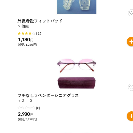
住居・生活用
商品のリクエスト
品
アプリのダウンロード
外反母趾フィットパッド
コスメ＆ボデ
２個組
ィケア
(
1
)
PC版サイトを表示
1,180
円
ベビー
(税込 1,298円)
テキスト注文サイトを表示
衣料品
お問い合わせ
趣味・娯楽
ペット
フチなしラベンダーシニアグラス
＋２．０
先着限定企画
(0)
2,980
円
(税込 3,278円)
スマート・ワ
ン注文