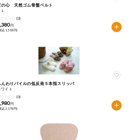
匠の心 天然ゴム骨盤ベルト
３Ｌ
(0)
,380
円
税込 1,518円)
ふんわりパイルの低反発５本指スリッパ
ホワイト
(0)
,980
円
税込 2,178円)