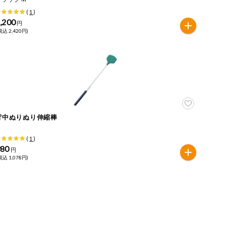
(
1
)
,200
円
税込 2,420円)
背中ぬりぬり伸縮棒
(
1
)
980
円
税込 1,078円)