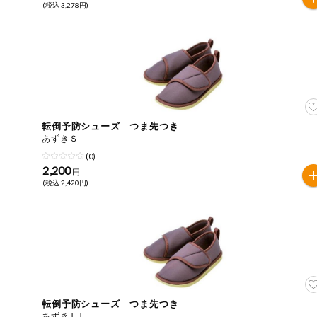
(税込 3,278円)
ミールキット
組合員さんの
リクエスト
よりすぐり
転倒予防シューズ つま先つき
オーガニック
あずきＳ
(0)
2,200
ベビー・キッ
円
ズ関連
(税込 2,420円)
サプリメン
ト・栄養補助
食品
アレルゲン対
応
エシカル
転倒予防シューズ つま先つき
あずきＬＬ