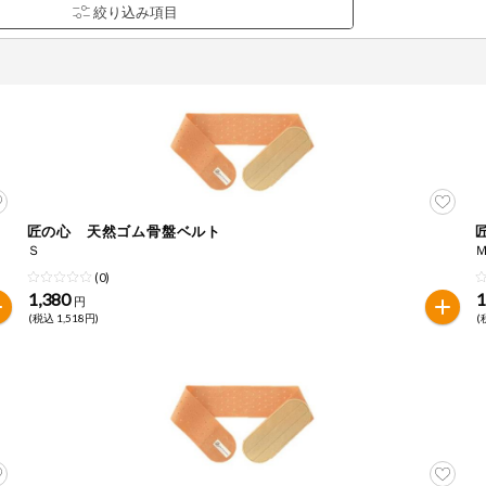
匠の心 天然ゴム骨盤ベルト
品を検索できます。
Ｓ
(0)
1,380
1
円
(税込 1,518円)
(
花生
えび
かに
くるみ
ら
オレンジ
カシューナッツ
キウイフルー
バナナ
豚肉
マカダミアナッツ
もも