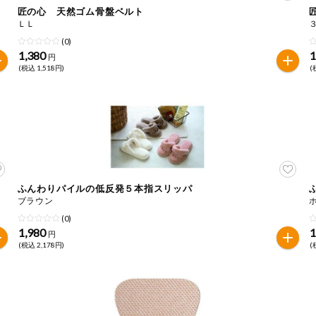
匠の心 天然ゴム骨盤ベルト
ＬＬ
は必ず商品パッケージの表示をご確認ください。
(0)
た範囲でのお知らせです。
1,380
1
円
(税込 1,518円)
(
ふんわりパイルの低反発５本指スリッパ
ブラウン
(0)
1,980
1
円
(税込 2,178円)
(