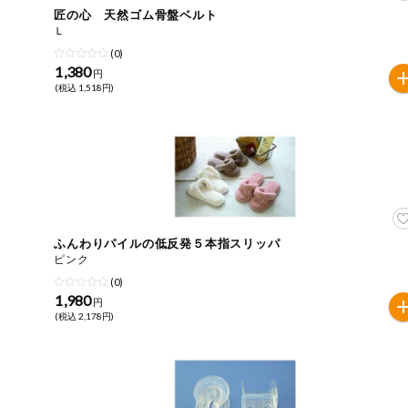
匠の心 天然ゴム骨盤ベルト
おやつ
毎週自動お届け商品
Ｌ
アレルゲン情報は、商品企画時の情報のため、ご使用前に
(0)
特定原材料に準ずるものは、お取引先から情報提供のあっ
1,380
毎週自動お届け商品を確認する
円
飲料
(税込 1,518円)
酒・ノンアル
毎週自動お届け商品を修正する
コール
いつでも注文（毎週企画）
切り花・仏花
ティッシュ・
トイレットペ
専門ショップサイト
ーパー
ふんわりパイルの低反発５本指スリッパ
ピンク
衛生・生理用
(0)
品
コープしがのサービス
1,980
円
(税込 2,178円)
キッチン用品
コープしがの情報サイト
洗濯・バス・
ご利用ガイド
トイレ用品