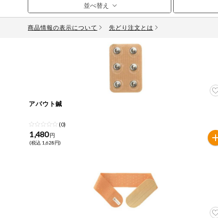
お気に入り注文
豆腐・納豆・
こんにゃく
商品情報の表示について
先どり注文とは
注文履歴注文
冷蔵おかず
特価情報
WEBカタログ
冷凍食品
ミールキット
先着限定から探す
アレルゲン情報
など
アバウト鍼
特定原材料と特定原材料に準ずるものが含まれていない商
人気カテゴリ
麺類
(0)
特定原材料
1,480
円
(税込 1,628円)
食品から探す
小麦
そば
卵
乳
落
乾物・粉類
家庭用品から探す
レトルト・缶
特定原材料に準ずるもの
詰・瓶詰
アーモンド
あわび
いか
いく
目的から探す
調味料・だ
し・油・ルー
さば
ゼラチン
大豆
鶏肉