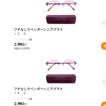
今週のお買い
得
コープ商品
フチなしラベンダーシニアグラス
今週の新登場
＋３．５
(0)
2,980
よりどりでお
円
トク
(税込 3,278円)
複数注文でお
トク
ポイントがも
らえる！
お弁当用商品
フチなしラベンダーシニアグラス
＋６．０
かんたん調理
(0)
2,980
円