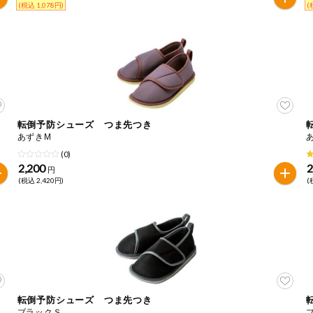
(税込 1,078円)
(
転倒予防シューズ つま先つき
あずきМ
(0)
2,200
2
円
(税込 2,420円)
(
転倒予防シューズ つま先つき
ブラックＳ