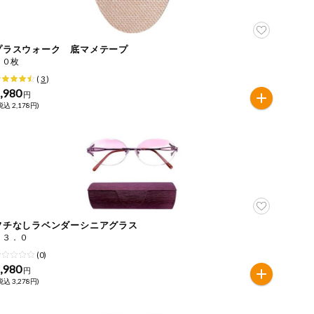
プラスウォーク 底マメテープ
９０枚
(
3
)
,980
円
税込 2,178円)
フチなしラベンダーシニアグラス
＋３．０
(0)
,980
円
税込 3,278円)