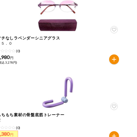
フチなしラベンダーシニアグラス
＋５．０
(0)
,980
円
税込 3,278円)
もちもち素材の骨盤底筋トレーナー
紫
(0)
,380
円