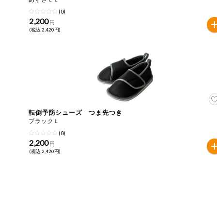
(0)
健康志向食品
2,200
円
(税込 2,420円)
推しコープ
転倒予防シューズ つま先つき
ブラックＬ
(0)
2,200
円
(税込 2,420円)