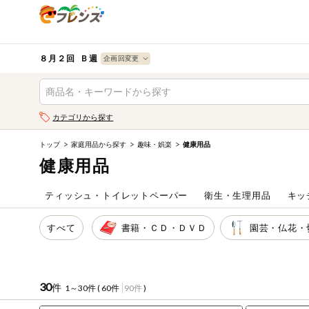
食品
から探す
検索条件を指定してください。全項目に条件を指定しなく
果物
果物すべて
８月２回 Ｂ週
ログイン
野菜
キーワード
カテゴリから探す
生協加入はこちら
肉・ハム・ソ
ーセージ
トップ
家庭用品から探す
趣味・娯楽
健康用品
キーワードをすべて含む
eフレンズとは
健康用品
いずれかのキーワードを含む
魚介・加工品
登録から開始まで
ティッシュ・トイレットペーパー
衛生・生理用品
キッ
米・雑穀など
メーカー名
すべて
書籍・ＣＤ・ＤＶＤ
園芸・仏花・
卵・牛乳・乳
先着限定
製品
注文番号注文
30
件
1～30件 (
60件
90件
)
パン・ジャム
カテゴリ