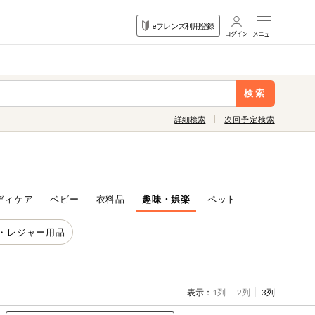
目的
eフレンズ利用登録
から探す
検索
詳細検索
次回予定検索
ディケア
ベビー
衣料品
趣味・娯楽
ペット
・レジャー用品
表示：
1列
2列
3列