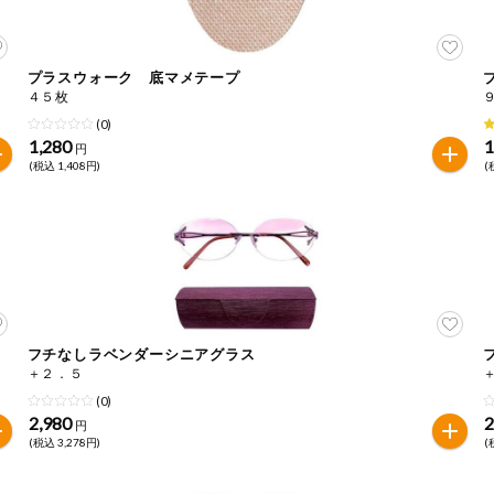
プラスウォーク 底マメテープ
４５枚
(0)
1,280
1
円
(税込 1,408円)
(
フチなしラベンダーシニアグラス
＋２．５
(0)
2,980
2
円
(税込 3,278円)
(