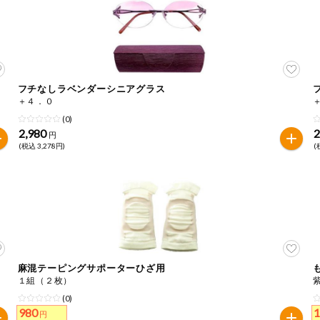
フチなしラベンダーシニアグラス
＋４．０
(0)
2,980
2
円
(税込 3,278円)
(
麻混テーピングサポーターひざ用
１組（２枚）
(0)
980
1
円