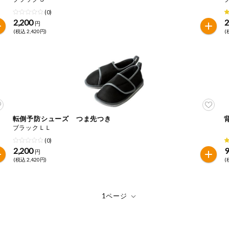
(0)
2,200
2
円
(税込 2,420円)
(
転倒予防シューズ つま先つき
ブラックＬＬ
(0)
2,200
円
(税込 2,420円)
(