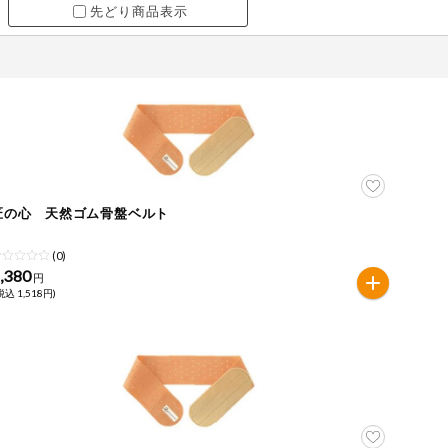
先どり商品表示
匠の心 天然ゴム骨盤ベルト
Ｍ
(0)
,380
円
税込 1,518円)
ツ
牛肉
ごま
さけ
やまいも
りんご