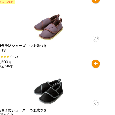
税込 1,518円)
転倒予防シューズ つま先つき
あずきＬ
(
2
)
,200
円
税込 2,420円)
転倒予防シューズ つま先つき
ブラックＭ