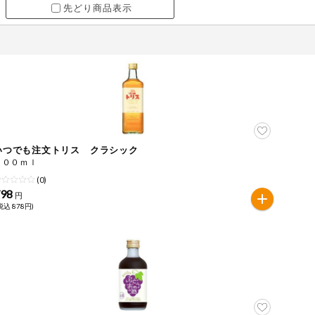
先どり商品表示
いつでも注文トリス クラシック
７００ｍｌ
(0)
798
円
税込 878円)
ツ
牛肉
ごま
さけ
やまいも
りんご