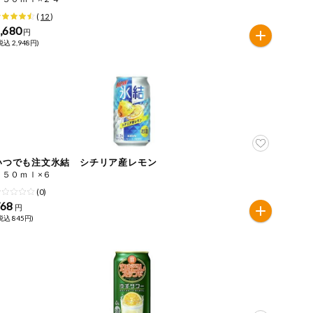
(
12
)
,680
円
税込 2,948円)
いつでも注文氷結 シチリア産レモン
３５０ｍｌ×６
(0)
768
円
税込 845円)