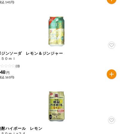
税込 141円)
翠ジンソーダ レモン＆ジンジャー
３５０ｍｌ
(0)
148
円
税込 163円)
焼酎ハイボール レモン
３５０ｍｌ×２４