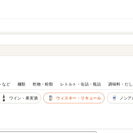
家庭用品
から探す
ても検索できます。
トなど
麺類
乾物・粉類
レトルト・缶詰・瓶詰
調味料・だし
ワイン・果実酒
ウィスキー・リキュール
ノンア