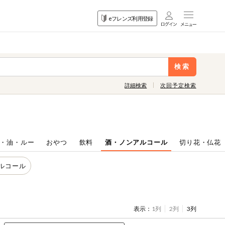
目的
eフレンズ利用登録
から探す
検索
詳細検索
次回予定検索
・油・ルー
おやつ
飲料
酒・ノンアルコール
切り花・仏花
ルコール
表示：
1列
2列
3列