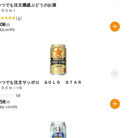
いつでも注文國盛ぶどうのお酒
３００ｍｌ
(
1
)
608
円
税込 669円)
いつでも注文サッポロ ＧＯＬＤ ＳＴＡＲ
３５０ｍｌ×６
(0)
958
円
税込 1,054円)