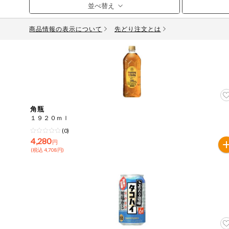
お気に入り注文
豆腐・納豆・
こんにゃく
商品情報の表示について
先どり注文とは
注文履歴注文
冷蔵おかず
特価情報
WEBカタログ
冷凍食品
ミールキット
先着限定から探す
アレルゲン情報
など
角瓶
特定原材料と特定原材料に準ずるものが含まれていない商
１９２０ｍｌ
人気カテゴリ
麺類
(0)
特定原材料
4,280
円
(税込 4,708円)
食品から探す
小麦
そば
卵
乳
落
乾物・粉類
家庭用品から探す
レトルト・缶
特定原材料に準ずるもの
詰・瓶詰
アーモンド
あわび
いか
いく
目的から探す
調味料・だ
し・油・ルー
さば
ゼラチン
大豆
鶏肉