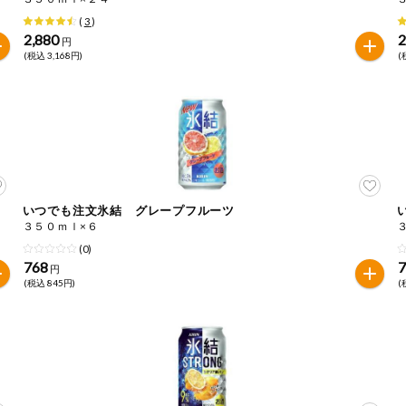
(
3
)
2,880
2
円
(税込 3,168円)
(
いつでも注文氷結 グレープフルーツ
３５０ｍｌ×６
(0)
768
円
(税込 845円)
(