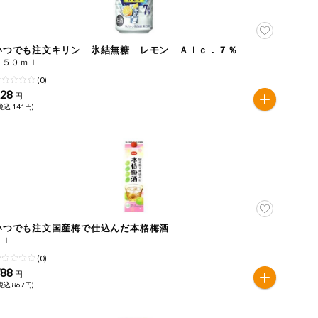
いつでも注文キリン 氷結無糖 レモン Ａｌｃ．７％
３５０ｍｌ
(0)
128
円
税込 141円)
いつでも注文国産梅で仕込んだ本格梅酒
２ｌ
(0)
788
円
税込 867円)