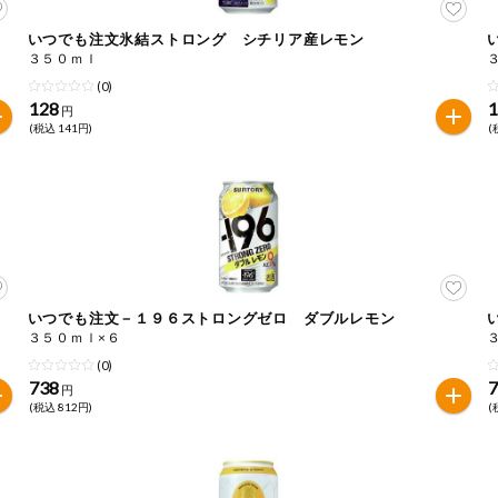
いつでも注文氷結ストロング シチリア産レモン
３５０ｍｌ
(0)
128
円
(税込 141円)
(
いつでも注文－１９６ストロングゼロ ダブルレモン
３５０ｍｌ×６
(0)
738
円
(税込 812円)
(