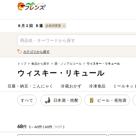
食品
から探す
検索条件を指定してください。全項目に条件を指定しなく
果物
果物すべて
８月２回 Ｂ週
ログイン
野菜
キーワード
カテゴリから探す
生協加入はこちら
肉・ハム・ソ
ーセージ
トップ
食品から探す
酒・ノンアルコール
ウィスキー・リキュール
キーワードをすべて含む
eフレンズとは
ウィスキー・リキュール
いずれかのキーワードを含む
魚介・加工品
登録から開始まで
ム
豆腐・納豆・こんにゃく
冷蔵おかず
冷凍食品
ミールキッ
米・雑穀など
メーカー名
すべて
日本酒・焼酎
ビール・発泡酒
卵・牛乳・乳
先着限定
製品
注文番号注文
68
件
1～60件 (
60件
90件
)
パン・ジャム
カテゴリ