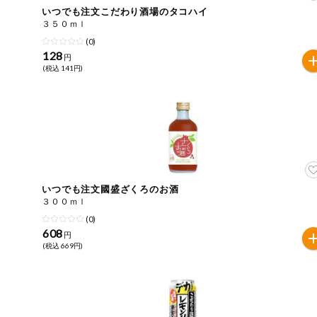
いつでも注文こだわり酒場のタコハイ
おやつ
毎週自動お届け商品
３５０ｍｌ
アレルゲン情報は、商品企画時の情報のため、ご使用前に
(0)
特定原材料に準ずるものは、お取引先から情報提供のあっ
128
毎週自動お届け商品を確認する
円
飲料
(税込 141円)
酒・ノンアル
毎週自動お届け商品を修正する
コール
いつでも注文（毎週企画）
切り花・仏花
ティッシュ・
トイレットペ
専門ショップサイト
ーパー
いつでも注文國盛ざくろのお酒
３００ｍｌ
衛生・生理用
(0)
品
コープしがのサービス
608
円
(税込 669円)
キッチン用品
コープしがの情報サイト
洗濯・バス・
ご利用ガイド
トイレ用品