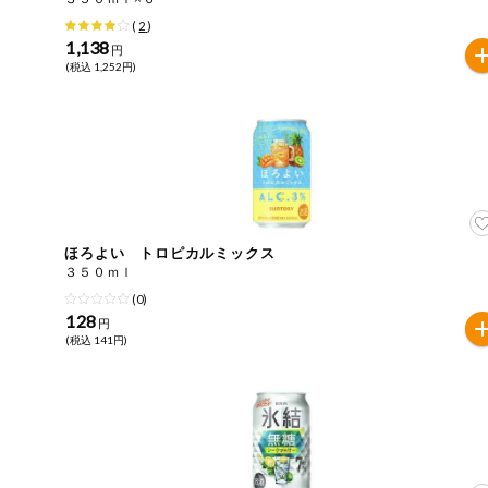
(
2
)
健康志向食品
1,138
円
(税込 1,252円)
推しコープ
ほろよい トロピカルミックス
３５０ｍｌ
(0)
128
円
(税込 141円)