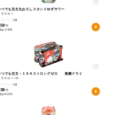
いつでも注文丸おろしスタンドゆずサワー
３５０ｍｌ
(0)
158
円
税込 174円)
いつでも注文－１９６ストロングゼロ 無糖ドライ
３５０ｍｌ×６
(0)
738
円
税込 812円)