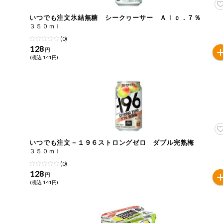
いつでも注文氷結無糖 シークヮーサー Ａｌｃ．７％
３５０ｍｌ
(0)
128
円
(税込 141円)
いつでも注文－１９６ストロングゼロ ダブル完熟梅
３５０ｍｌ
(0)
128
円
(税込 141円)