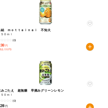
氷結 ｍｏｔｔａｉｎａｉ 不知火
３５０ｍｌ
(0)
138
円
税込 152円)
飲みごたえ 超無糖 早摘みグリーンレモン
３５０ｍｌ
(0)
128
円