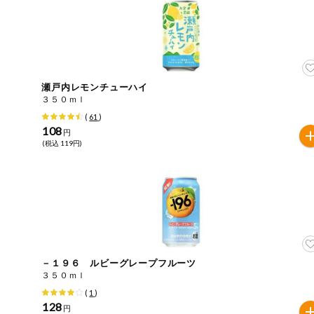
今週のお買い
得
コープ商品
瀬戸内レモンチューハイ
今週の新登場
３５０ｍｌ
(
61
)
108
よりどりでお
円
トク
(税込 119円)
複数注文でお
トク
ポイントがも
らえる！
お弁当用商品
－１９６ ルビーグレープフルーツ
３５０ｍｌ
かんたん調理
(
1
)
128
円