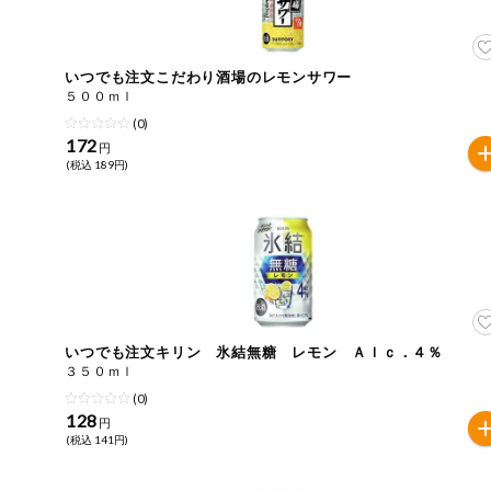
住居・生活用
商品のリクエスト
品
アプリのダウンロード
いつでも注文こだわり酒場のレモンサワー
コスメ＆ボデ
５００ｍｌ
ィケア
(0)
PC版サイトを表示
172
円
ベビー
(税込 189円)
テキスト注文サイトを表示
衣料品
お問い合わせ
趣味・娯楽
ペット
いつでも注文キリン 氷結無糖 レモン Ａｌｃ．４％
３５０ｍｌ
先着限定企画
(0)
128
円
(税込 141円)
スマート・ワ
ン注文