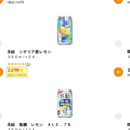
(税込 141円)
(
氷結 シチリア産レモン
３５０ｍｌ×２４
(
1
)
2,698
円
(税込 2,968円)
(
氷結 無糖 レモン ＡＬＣ．７％
３５０ｍｌ×２４