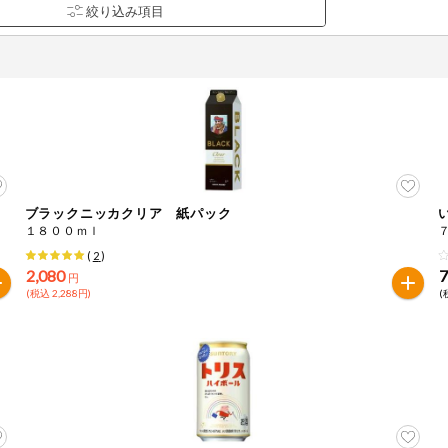
ブラックニッカクリア 紙パック
品を検索できます。
１８００ｍｌ
(
2
)
2,080
円
(税込 2,288円)
(
花生
えび
かに
くるみ
ら
オレンジ
カシューナッツ
キウイフルー
バナナ
豚肉
マカダミアナッツ
もも