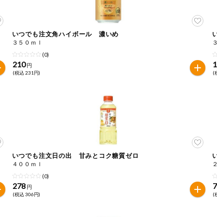
いつでも注文角ハイボール 濃いめ
３５０ｍｌ
(0)
210
円
(税込 231円)
(
いつでも注文日の出 甘みとコク糖質ゼロ
４００ｍｌ
(0)
278
円
(税込 306円)
(