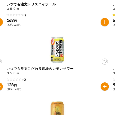
いつでも注文トリスハイボール
３５０ｍｌ
は必ず商品パッケージの表示をご確認ください。
(0)
た範囲でのお知らせです。
168
円
(税込 185円)
(
いつでも注文こだわり酒場のレモンサワー
３５０ｍｌ
(0)
128
円
(税込 141円)
(