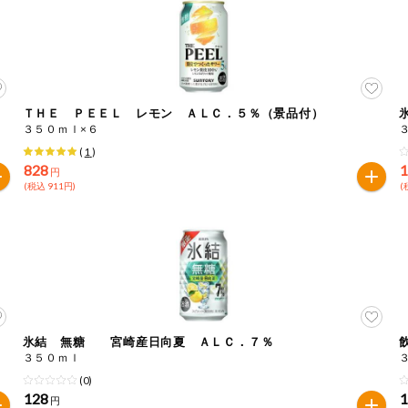
ＴＨＥ ＰＥＥＬ レモン ＡＬＣ．５％（景品付）
３５０ｍｌ×６
(
1
)
828
円
(税込 911円)
(
氷結 無糖 宮崎産日向夏 ＡＬＣ．７％
３５０ｍｌ
(0)
128
円