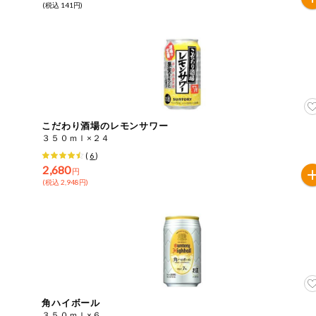
(税込 141円)
ミールキット
組合員さんの
リクエスト
よりすぐり
こだわり酒場のレモンサワー
オーガニック
３５０ｍｌ×２４
(
6
)
2,680
ベビー・キッ
円
ズ関連
(税込 2,948円)
サプリメン
ト・栄養補助
食品
アレルゲン対
応
エシカル
角ハイボール
３５０ｍｌ×６