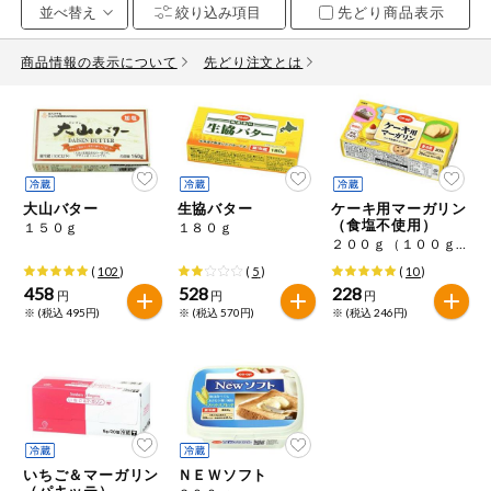
先どり商品表示
お気に入り注文
豆腐・納豆・
こんにゃく
商品情報の表示について
先どり注文とは
注文履歴注文
冷蔵おかず
特価情報
WEBカタログ
冷凍食品
ミールキット
大山バター
生協バター
ケーキ用マーガリン
先着限定から探す
など
（食塩不使用）
１５０ｇ
１８０ｇ
アレルゲン情報
２００ｇ（１００ｇ×２）
特定原材料と特定原材料に準ずるものが含まれていない商品
人気カテゴリ
(
102
)
(
5
)
(
10
)
麺類
を検索できます。
458
528
228
円
円
円
※ (税込 495円)
※ (税込 570円)
※ (税込 246円)
食品から探す
特定原材料
乾物・粉類
小麦
そば
卵
乳
家庭用品から探す
レトルト・缶
詰・瓶詰
落花生
えび
かに
くるみ
目的から探す
調味料・だ
し・油・ルー
いちご＆マーガリン
ＮＥＷソフト
（パキッテ）