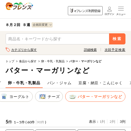
食品
家庭用品
目的
eフレンズ利用登録
から探す
から探す
から探す
検索条件を指定してください。全項目に条件を指定しなくて
果物
果物すべて
８月２回 Ｂ週
ログイン
も検索できます。
検索
野菜
キーワード
カテゴリから探す
詳細検索
次回予定検索
生協加入はこちら
肉・ハム・ソ
ーセージ
トップ
食品から探す
卵・牛乳・乳製品
バター・マーガリンなど
eフレンズとは
バター・マーガリンなど
キーワードをすべて含む
魚介・加工品
いずれかのキーワードを含む
登録から開始まで
ど
卵・牛乳・乳製品
パン・ジャム
豆腐・納豆・こんにゃく
米・雑穀など
ヨーグルト
チーズ
バター・マーガリンなど
メーカー名
卵・牛乳・乳
先着限定
製品
注文番号注文
5
件
表示：
1列
2列
3列
1～5件 (
60件
90件
)
パン・ジャム
カテゴリ