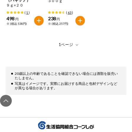
３００ｇ
特定原材料に準ずるもの
９ｇ×２０
おやつ
毎週自動お届け商品
アーモンド
あわび
いか
(
1
)
(
63
)
498
238
円
円
毎週自動お届け商品を確認する
※ (税込 538円)
※ (税込 257円)
飲料
いくら
オレンジ
カシューナッツ
酒・ノンアル
毎週自動お届け商品を修正する
キウイフルーツ
牛肉
ごま
コール
いつでも注文（毎週企画）
切り花・仏花
さけ
さば
ゼラチン
大豆
ティッシュ・
鶏肉
バナナ
豚肉
20歳以上の年齢であることを確認できない場合には酒類を販売い
トイレットペ
たしません。
専門ショップサイト
ーパー
写真はイメージです。実際にお届けする商品と包材デザインなど
が異なる場合があリます。
衛生・生理用
マカダミアナッツ
もも
やまいも
品
コープしがのサービス
りんご
キッチン用品
コープしがの情報サイト
アレルゲン情報は、商品企画時の情報のため、ご使用前には
洗濯・バス・
ご利用ガイド
トイレ用品
必ず商品パッケージの表示をご確認ください。