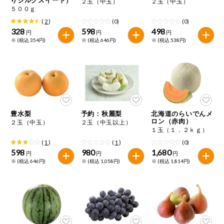
２玉（中玉）
２玉（中玉）
特定原材料に準ずるもの
５００ｇ
おやつ
毎週自動お届け商品
アーモンド
あわび
いか
(
2
)
(0)
(0)
328
598
498
円
円
円
毎週自動お届け商品を確認する
※ (税込 354円)
※ (税込 646円)
※ (税込 538円)
飲料
いくら
オレンジ
カシューナッツ
酒・ノンアル
毎週自動お届け商品を修正する
キウイフルーツ
牛肉
ごま
コール
いつでも注文（毎週企画）
切り花・仏花
さけ
さば
ゼラチン
大豆
豊水梨
予約：秋麗梨
北海道のらいでんメ
ティッシュ・
ロン（赤肉）
２玉（中玉）
２玉（中玉以上）
鶏肉
バナナ
豚肉
トイレットペ
１玉（１．２ｋｇ）
専門ショップサイト
ーパー
(
1
)
(
1
)
(0)
衛生・生理用
マカダミアナッツ
もも
やまいも
598
980
1,680
円
円
円
品
コープしがのサービス
※ (税込 646円)
※ (税込 1,058円)
※ (税込 1,814円)
りんご
キッチン用品
コープしがの情報サイト
アレルゲン情報は、商品企画時の情報のため、ご使用前には
洗濯・バス・
ご利用ガイド
トイレ用品
必ず商品パッケージの表示をご確認ください。