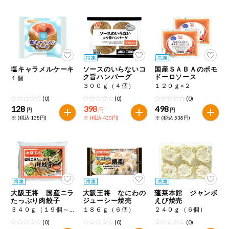
健康志向食品
推しコープ
塩キャラメルケーキ
ソースのいらないコ
国産ＳＡＢＡのポモ
ク旨ハンバーグ
ドーロソース
１個
３００ｇ（４個）
１２０ｇ×２
(0)
(0)
(0)
128
398
498
円
円
円
※ (税込 138円)
※ (税込 430円)
※ (税込 538円)
大阪王将 国産ニラ
大阪王将 なにわの
蓬莱本館 ジャンボ
たっぷり肉餃子
ジューシー焼売
えび焼売
３４０ｇ（１９個～２１個）
１８６ｇ（６個）
２４０ｇ（６個）
(0)
(0)
(0)