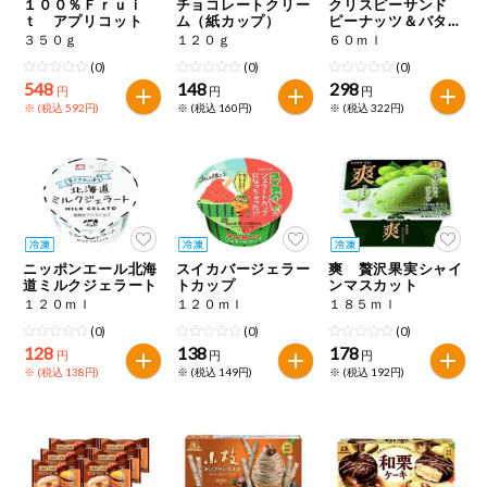
１００％Ｆｒｕｉ
チョコレートクリー
クリスピーサンド
ｔ アプリコット
ム（紙カップ）
ピーナッツ＆バター
キャラメル
３５０ｇ
１２０ｇ
６０ｍｌ
(0)
(0)
(0)
548
148
298
円
円
円
※ (税込 592円)
※ (税込 160円)
※ (税込 322円)
ニッポンエール北海
スイカバージェラー
爽 贅沢果実シャイ
道ミルクジェラート
トカップ
ンマスカット
１２０ｍｌ
１２０ｍｌ
１８５ｍｌ
(0)
(0)
(0)
128
138
178
円
円
円
※ (税込 138円)
※ (税込 149円)
※ (税込 192円)