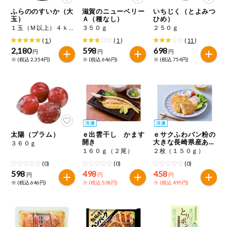
特定原材料に準ずるものは、お取引先から情報提供のあった
商品のリクエスト
住居・生活用
ふらののすいか（大
滋賀のニューベリー
いちじく（とよみつ
範囲でのお知らせです。
品
玉）
Ａ（種なし）
ひめ）
１玉（Ｍ以上）４ｋｇ
３５０ｇ
２５０ｇ
アプリのダウンロード
コスメ＆ボデ
(
1
)
(
1
)
(
11
)
ィケア
2,180
598
698
円
円
円
※ (税込 2,354円)
※ (税込 646円)
※ (税込 754円)
PC版サイトを表示
ベビー
テキスト注文サイトを表示
衣料品
お問い合わせ
趣味・娯楽
太陽（プラム）
ｅ出雲干し かます
ｅサクふわパン粉の
開き
大きな長崎県産あじ
３６０ｇ
フライ
１６０ｇ（２尾）
２枚（１５０ｇ）
ペット
(0)
(0)
(0)
598
498
458
円
円
円
※ (税込 646円)
※ (税込 538円)
※ (税込 495円)
先着限定企画
スマート・ワ
ン注文