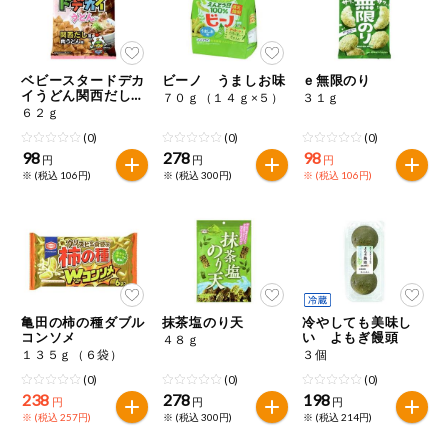
ベビースタードデカ
ビーノ うましお味
ｅ無限のり
イうどん関西だし風
７０ｇ（１４ｇ×５）
３１ｇ
肉うどん味
６２ｇ
(0)
(0)
(0)
98
278
98
円
円
円
※ (税込 106円)
※ (税込 300円)
※ (税込 106円)
亀田の柿の種ダブル
抹茶塩のり天
冷やしても美味し
コンソメ
い よもぎ饅頭
４８ｇ
１３５ｇ（６袋）
３個
(0)
(0)
(0)
238
278
198
円
円
円
※ (税込 257円)
※ (税込 300円)
※ (税込 214円)