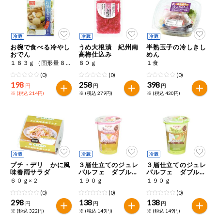
ミールキット
組合員さんの
リクエスト
お椀で食べる冷やし
うめ大根漬 紀州南
半熟玉子の冷しきし
おでん
高梅仕込み
めん
１８３ｇ（固形量８２ｇ）
８０ｇ
１食
よりすぐり
(0)
(0)
(0)
198
258
398
円
円
円
※ (税込 214円)
※ (税込 279円)
※ (税込 430円)
オーガニック
ベビー・キッ
ズ関連
サプリメン
ト・栄養補助
食品
プチ・デリ かに風
３層仕立てのジュレ
３層仕立てのジュレ
味春雨サラダ
パルフェ ダブルピ
パルフェ ダブルメ
アレルゲン対
ーチ
ロン
応
６０ｇ×２
１９０ｇ
１９０ｇ
(0)
(0)
(0)
298
138
138
エシカル
円
円
円
※ (税込 322円)
※ (税込 149円)
※ (税込 149円)