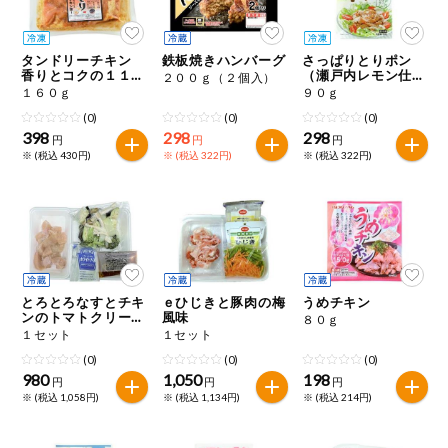
今週のお買い
得
タンドリーチキン
鉄板焼きハンバーグ
さっぱりとりポン
香りとコクの１１種
（瀬戸内レモン仕立
２００ｇ（２個入）
コープ商品
のスパイス
て）
１６０ｇ
９０ｇ
(0)
(0)
(0)
398
298
298
今週の新登場
円
円
円
※ (税込 430円)
※ (税込 322円)
※ (税込 322円)
よりどりでお
トク
複数注文でお
トク
ポイントがも
とろとろなすとチキ
ｅひじきと豚肉の梅
うめチキン
らえる！
ンのトマトクリーム
風味
８０ｇ
煮
１セット
１セット
(0)
(0)
(0)
お弁当用商品
980
1,050
198
円
円
円
※ (税込 1,058円)
※ (税込 1,134円)
※ (税込 214円)
かんたん調理