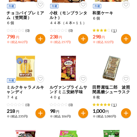
チョコパイプレミア
小枝（モンブランタ
和栗ケーキ
ム（笠間栗）
ルト）
６個
６個
４４本（４本×１１）
(0)
(0)
(
1
)
798
238
298
円
円
円
※ (税込 862円)
※ (税込 257円)
※ (税込 322円)
ミルクキャラメルキ
ルヴァンプライムサ
田野屋塩二郎 波照
ャンディ
ンドミニ安納芋味
間黒糖シューラスク
７４ｇ
４０ｇ
８枚
(0)
(0)
(
1
)
218
98
1,000
円
円
円
※ (税込 235円)
※ (税込 106円)
※ (税込 1,080円)