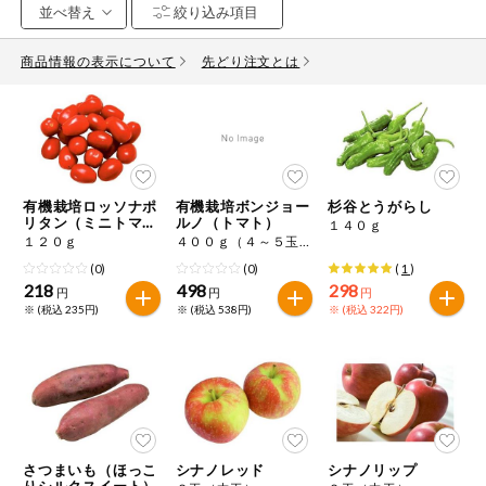
お気に入り注文
豆腐・納豆・
こんにゃく
商品情報の表示について
先どり注文とは
注文履歴注文
冷蔵おかず
特価情報
WEBカタログ
冷凍食品
ミールキット
有機栽培ロッソナポ
有機栽培ボンジョー
杉谷とうがらし
先着限定から探す
など
リタン（ミニトマ
ルノ（トマト）
１４０ｇ
アレルゲン情報
ト）
１２０ｇ
４００ｇ（４～５玉程度）
特定原材料と特定原材料に準ずるものが含まれていない商品
人気カテゴリ
(0)
(0)
(
1
)
麺類
を検索できます。
218
498
298
円
円
円
※ (税込 235円)
※ (税込 538円)
※ (税込 322円)
食品から探す
特定原材料
乾物・粉類
小麦
そば
卵
乳
家庭用品から探す
レトルト・缶
詰・瓶詰
落花生
えび
かに
くるみ
目的から探す
調味料・だ
し・油・ルー
さつまいも（ほっこ
シナノレッド
シナノリップ
りシルクスイート）