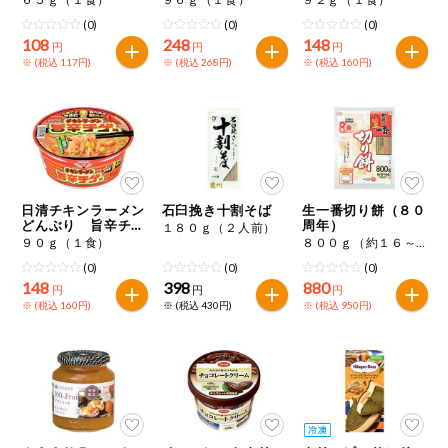
(0)
(0)
(0)
108
248
148
円
円
円
※ (税込 117円)
※ (税込 268円)
※ (税込 160円)
日清チキンラーメン
石臼挽き十割そば
生一番切り餅（８０
どんぶり 旨辛チゲ
周年）
１８０ｇ（２人前）
味
９０ｇ（１食）
８００ｇ（約１６～１８個）
(0)
(0)
(0)
148
398
880
円
円
円
※ (税込 160円)
※ (税込 430円)
※ (税込 950円)