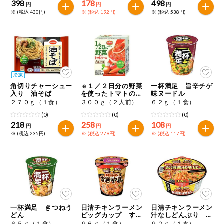
398
178
498
円
円
円
※ (税込 430円)
※ (税込 192円)
※ (税込 538円)
角切りチャーシュー
ｅ１／２日分の野菜
一杯満足 旨辛チゲ
入り 油そば
を使ったトマトのソ
味ヌードル
ース
２７０ｇ（１食）
３００ｇ（２人前）
６２ｇ（１食）
(0)
(0)
(0)
218
258
108
円
円
円
※ (税込 235円)
※ (税込 279円)
※ (税込 117円)
一杯満足 きつねう
日清チキンラーメン
日清チキンラーメン
どん
ビッグカップ すき
汁なしどんぶり 台
やき味
湾まぜそば味
６５ｇ（１食）
９６ｇ（１食）
９２ｇ（１食）