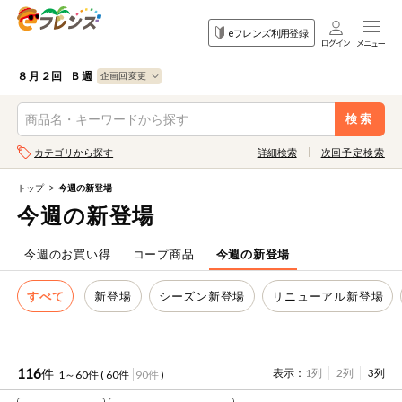
食品
家庭用品
目的
eフレンズ利用登録
から探す
から探す
から探す
検索条件を指定してください。全項目に条件を指定しなくて
果物
果物すべて
８月２回 Ｂ週
ログイン
も検索できます。
検索
野菜
キーワード
カテゴリから探す
詳細検索
次回予定検索
生協加入はこちら
肉・ハム・ソ
ーセージ
トップ
今週の新登場
eフレンズとは
今週の新登場
キーワードをすべて含む
魚介・加工品
いずれかのキーワードを含む
登録から開始まで
今週のお買い得
コープ商品
今週の新登場
米・雑穀など
すべて
新登場
シーズン新登場
リニューアル新登場
メーカー名
卵・牛乳・乳
先着限定
製品
注文番号注文
116
件
表示：
1列
2列
3列
1～60件 (
60件
90件
)
パン・ジャム
カテゴリ