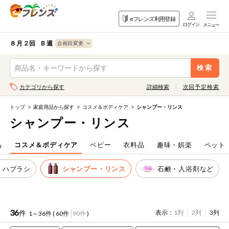
食品
家庭用品
目的
eフレンズ利用登録
から探す
から探す
から探す
検索条件を指定してください。全項目に条件を指定しなくて
果物
果物すべて
８月２回 Ｂ週
ログイン
も検索できます。
検索
野菜
キーワード
カテゴリから探す
詳細検索
次回予定検索
生協加入はこちら
肉・ハム・ソ
ーセージ
トップ
家庭用品から探す
コスメ＆ボディケア
シャンプー・リンス
eフレンズとは
シャンプー・リンス
キーワードをすべて含む
魚介・加工品
いずれかのキーワードを含む
登録から開始まで
品
コスメ＆ボディケア
ベビー
衣料品
趣味・娯楽
ペット
米・雑穀など
、ハブラシ
シャンプー・リンス
石鹸・入浴剤など
メーカー名
卵・牛乳・乳
先着限定
製品
注文番号注文
36
件
表示：
1列
2列
3列
1～36件 (
60件
90件
)
パン・ジャム
カテゴリ