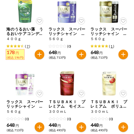
ミールキット
組合員さんの
リクエスト
海のうるおい藻 う
ラックス スーパー
ラックス スーパー
るおいケアコンディ
リッチシャイン リ
リッチシャイン ダ
ショナー 詰替用
ラックスナイトケア
メージリペア補修コ
４００ｇ
５６０ｇ
５６０ｇ
よりすぐり
まとまりコンディシ
ンディショナー つ
(
7
)
(0)
(
1
)
ョナー つめかえ用
めかえ用
178
648
648
円
円
円
(税込 196円)
(税込 713円)
(税込 713円)
オーガニック
ベビー・キッ
ズ関連
サプリメン
ト・栄養補助
食品
ラックス スーパー
ＴＳＵＢＡＫＩ プ
ＴＳＵＢＡＫＩ プ
リッチシャイン モ
レミアム モイスト
レミアム ボリュー
アレルゲン対
イスチャー保湿コン
＆リペア コンディ
ム＆リペア コンデ
応
５６０ｇ
３００ｍＬ
３００ｍＬ
ディショナー つめ
ショナー つめかえ
ィショナー つめか
(0)
(0)
(0)
かえ用
用
え用
648
448
448
エシカル
円
円
円
(税込 713円)
(税込 493円)
(税込 493円)