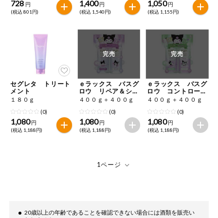
728
1,400
1,050
円
円
円
(税込 801円)
(税込 1,540円)
(税込 1,155円)
完売
完売
セグレタ トリート
ｅラックス バスグ
ｅラックス バスグ
メント
ロウ リペア＆シャ
ロウ コントロール
イン クロミコラ
＆シャイン クロミ
１８０ｇ
４００ｇ＋４００ｇ
４００ｇ＋４００ｇ
ボ お試し容量ポン
コラボ お試し容量
(0)
(0)
(0)
プペア
ポンプペア
1,080
1,080
1,080
円
円
円
(税込 1,188円)
(税込 1,188円)
(税込 1,188円)
20歳以上の年齢であることを確認できない場合には酒類を販売い