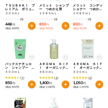
特定原材料に準ずるものは、お取引先から情報提供のあった
商品のリクエスト
住居・生活用
ＴＳＵＢＡＫＩ プ
メリット シャンプ
メリット コンディ
範囲でのお知らせです。
品
レミアム ボリュー
ー つめかえ用
ショナー つめかえ
ム＆リペア シャン
用
３００ｍＬ
１０８０ｍＬ
１０８０ｍＬ
プー つめかえ用
アプリのダウンロード
コスメ＆ボデ
(0)
(0)
(0)
ィケア
448
850
850
円
円
円
(税込 493円)
(税込 935円)
(税込 935円)
PC版サイトを表示
ベビー
テキスト注文サイトを表示
衣料品
お問い合わせ
趣味・娯楽
パックスナチュロ
ＡＲＯＭＡ ＫＩＦ
ＡＲＯＭＡ ＫＩＦ
ン シャンプー 詰
Ｉ オーガニック
Ｉ オーガニック
替用
モイストシャイン
モイストシャイン
５００ｍＬ
４８０ｍＬ
４００ｍＬ
ペット
シャンプー
シャンプー つめか
(
7
)
(
3
)
(
3
)
え用
850
1,400
1,050
円
円
円
(税込 935円)
(税込 1,540円)
(税込 1,155円)
先着限定企画
スマート・ワ
ン注文