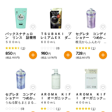
健康志向食品
推しコープ
パックスナチュロ
ＴＳＵＢＡＫＩ プ
セグレタ コンディ
ン リンス 詰替用
レミアムＥＸ ダメ
ショナー つめかえ
ージケア＆リペア
用
５００ｍＬ
６００ｍＬ
根元からふんわり ３４０ｍＬ
コンディショナート
(
3
)
(0)
(
1
)
リートメント つめ
かえ用
850
980
728
円
円
円
(税込 935円)
(税込 1,078円)
(税込 801円)
セグレタ コンディ
ＡＲＯＭＡ ＫＩＦ
ＡＲＯＭＡ ＫＩＦ
ショナー つめかえ
Ｉ オーガニック
Ｉ オーガニック
用
モイストシャイン
モイストシャイン
うねる髪もまとまる ３４０ｍＬ
４８０ｍＬ
４００ｍＬ
トリートメント
トリートメント つ
(0)
(
1
)
(
1
)
めかえ用