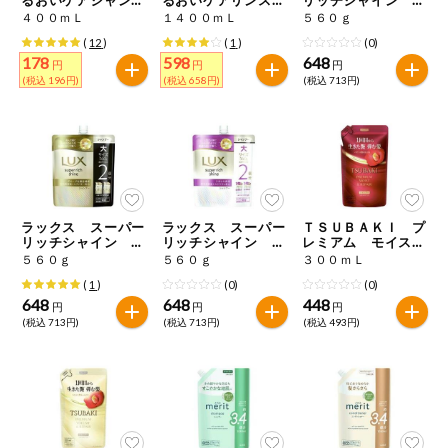
特定原材料に準ずるもの
ー 詰替用
ンシャンプー 詰替
ラックスナイトケア
４００ｍＬ
１４００ｍＬ
５６０ｇ
おやつ
用
まとまりシャンプ
毎週自動お届け商品
アーモンド
あわび
いか
(
12
)
(
1
)
(0)
ー つめかえ用
178
598
648
円
円
円
毎週自動お届け商品を確認する
(税込 196円)
(税込 658円)
(税込 713円)
飲料
いくら
オレンジ
カシューナッツ
酒・ノンアル
毎週自動お届け商品を修正する
キウイフルーツ
牛肉
ごま
コール
いつでも注文（毎週企画）
切り花・仏花
さけ
さば
ゼラチン
大豆
ラックス スーパー
ラックス スーパー
ＴＳＵＢＡＫＩ プ
ティッシュ・
リッチシャイン ダ
リッチシャイン モ
レミアム モイスト
鶏肉
バナナ
豚肉
トイレットペ
メージリペア補修シ
イスチャー保湿シャ
＆リペア シャンプ
５６０ｇ
５６０ｇ
３００ｍＬ
専門ショップサイト
ーパー
ャンプー つめかえ
ンプー つめかえ用
ー つめかえ用
(
1
)
(0)
(0)
用
衛生・生理用
マカダミアナッツ
もも
やまいも
648
648
448
円
円
円
品
コープしがのサービス
(税込 713円)
(税込 713円)
(税込 493円)
りんご
キッチン用品
コープしがの情報サイト
アレルゲン情報は、商品企画時の情報のため、ご使用前には
洗濯・バス・
ご利用ガイド
トイレ用品
必ず商品パッケージの表示をご確認ください。