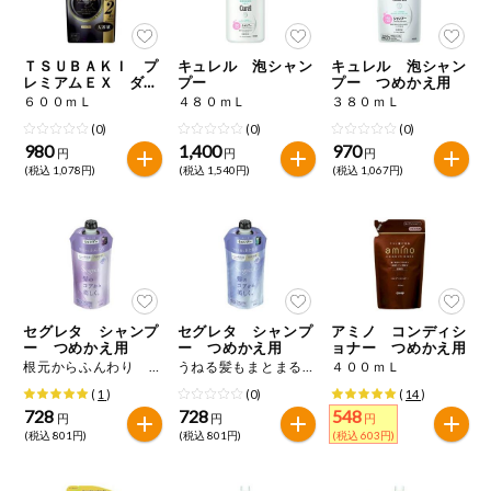
今週のお買い
得
ＴＳＵＢＡＫＩ プ
キュレル 泡シャン
キュレル 泡シャン
レミアムＥＸ ダメ
プー
プー つめかえ用
コープ商品
ージケア＆リペア
６００ｍＬ
４８０ｍＬ
３８０ｍＬ
シャンプー つめか
(0)
(0)
(0)
え用
980
1,400
970
今週の新登場
円
円
円
(税込 1,078円)
(税込 1,540円)
(税込 1,067円)
よりどりでお
トク
複数注文でお
トク
ポイントがも
セグレタ シャンプ
セグレタ シャンプ
アミノ コンディシ
らえる！
ー つめかえ用
ー つめかえ用
ョナー つめかえ用
根元からふんわり ３４０ｍＬ
うねる髪もまとまる ３４０ｍＬ
４００ｍＬ
(
1
)
(0)
(
14
)
お弁当用商品
728
728
548
円
円
円
(税込 801円)
(税込 801円)
(税込 603円)
かんたん調理