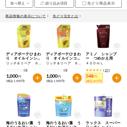
先どり商品表示
お気に入り注文
豆腐・納豆・
こんにゃく
商品情報の表示について
先どり注文とは
注文履歴注文
冷蔵おかず
特価情報
WEBカタログ
冷凍食品
ミールキット
ディアボーテひまわ
ディアボーテひまわ
アミノ シャンプ
先着限定から探す
など
り オイルインシャ
り オイルインコン
ー つめかえ用
アレルゲン情報
ンプー 詰替用
ディショナー 詰替
リッチ＆リペア ６６０ｍＬ
リッチ＆リペア ６６０ｇ
４００ｍＬ
用
特定原材料と特定原材料に準ずるものが含まれていない商品
人気カテゴリ
(0)
(0)
(
27
)
麺類
を検索できます。
1,000
1,000
548
円
円
円
(税込 1,100円)
(税込 1,100円)
(税込 603円)
食品から探す
特定原材料
乾物・粉類
小麦
そば
卵
乳
家庭用品から探す
レトルト・缶
詰・瓶詰
落花生
えび
かに
くるみ
目的から探す
調味料・だ
し・油・ルー
海のうるおい藻 う
海のうるおい藻 う
ラックス スーパー
るおいケアシャンプ
るおいケアリンスイ
リッチシャイン リ