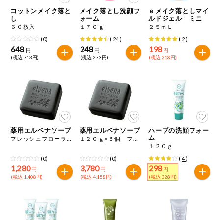
特定原材料に準ずるものは、お取引先から情報提供のあった
商品のリクエスト
住居・生活用
コットンメイク落と
メイク落とし洗顔フ
ｅメイク落としマイ
範囲でのお知らせです。
品
し
ォーム
ルドジェル ミニ
６０枚入
１７０ｇ
２５ｍＬ
アプリのダウンロード
コスメ＆ボデ
(0)
(
24
)
(
2
)
ィケア
648
248
198
円
円
円
(税込 713円)
(税込 273円)
(税込 218円)
PC版サイトを表示
ベビー
テキスト注文サイトを表示
衣料品
お問い合わせ
趣味・娯楽
薬用エルベナソープ
薬用エルベナソープ
ハーブの洗顔フォー
ム
フレッシュフローラルの香り １２０ｇ
１２０ｇ×３個 フレッシュフローラルの香り
１２０ｇ
ペット
(0)
(0)
(
4
)
1,280
3,780
298
円
円
円
(税込 1,408円)
(税込 4,158円)
(税込 328円)
先着限定企画
スマート・ワ
ン注文