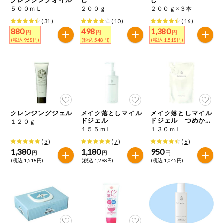
特定原材料に準ずるもの
５００ｍＬ
２００ｇ
２００ｇ×３本
おやつ
毎週自動お届け商品
アーモンド
あわび
いか
(
31
)
(
10
)
(
16
)
880
498
1,380
円
円
円
毎週自動お届け商品を確認する
(税込 968円)
(税込 548円)
(税込 1,518円)
飲料
いくら
オレンジ
カシューナッツ
酒・ノンアル
毎週自動お届け商品を修正する
キウイフルーツ
牛肉
ごま
コール
いつでも注文（毎週企画）
切り花・仏花
さけ
さば
ゼラチン
大豆
クレンジングジェル
メイク落としマイル
メイク落としマイル
ティッシュ・
ドジェル
ドジェル つめかえ
１２０ｇ
鶏肉
バナナ
豚肉
トイレットペ
用
１５５ｍＬ
１３０ｍＬ
専門ショップサイト
ーパー
(
3
)
(
7
)
(
6
)
衛生・生理用
マカダミアナッツ
もも
やまいも
1,380
1,180
950
円
円
円
品
コープしがのサービス
(税込 1,518円)
(税込 1,298円)
(税込 1,045円)
りんご
キッチン用品
コープしがの情報サイト
アレルゲン情報は、商品企画時の情報のため、ご使用前には
洗濯・バス・
ご利用ガイド
トイレ用品
必ず商品パッケージの表示をご確認ください。