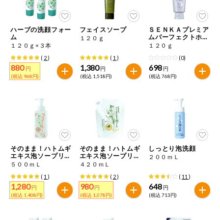
今週のお買い
得
ハーブの洗顔フォー
フェイスソープ
ＳＥＮＫＡプレミア
ム
ムパーフェクトホイ
１２０ｇ
コープ商品
ップ クリア
１２０ｇ×３本
１２０ｇ
(
2
)
(
1
)
(0)
880
1,380
698
今週の新登場
円
円
円
(税込 968円)
(税込 1,518円)
(税込 768円)
よりどりでお
トク
複数注文でお
トク
ポイントがも
そのまま！ハトムギ
そのまま！ハトムギ
しっとり泡洗顔
らえる！
エキス泡ソープリッ
エキス泡ソープリッ
２００ｍＬ
チ
チ 詰替え用
５００ｍＬ
４２０ｍＬ
(
1
)
(
2
)
(
11
)
お弁当用商品
1,280
980
648
円
円
円
(税込 1,408円)
(税込 1,078円)
(税込 713円)
かんたん調理