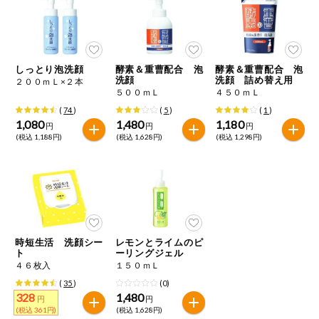
ミールキット
組合員さんの
リクエスト
しっとり泡洗顔
酵素＆重曹配合 泡
酵素＆重曹配合 泡
洗顔
洗顔 詰め替え用
２００ｍＬ×２本
５００ｍＬ
４５０ｍＬ
よりすぐり
(
74
)
(
5
)
(
1
)
1,080
1,480
1,180
円
円
円
(税込 1,188円)
(税込 1,628円)
(税込 1,298円)
オーガニック
ベビー・キッ
ズ関連
サプリメン
ト・栄養補助
食品
時短生活 洗顔シー
レモンとライムのピ
ト
ーリングジェル
アレルゲン対
応
４６枚入
１５０ｍＬ
(
35
)
(0)
328
1,480
エシカル
円
円
(税込 361円)
(税込 1,628円)