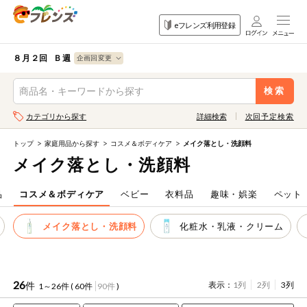
食品
家庭用品
目的
eフレンズ利用登録
から探す
から探す
から探す
検索条件を指定してください。全項目に条件を指定しなくて
果物
果物すべて
８月２回 Ｂ週
ログイン
も検索できます。
検索
野菜
キーワード
カテゴリから探す
詳細検索
次回予定検索
生協加入はこちら
肉・ハム・ソ
ーセージ
トップ
家庭用品から探す
コスメ＆ボディケア
メイク落とし・洗顔料
eフレンズとは
メイク落とし・洗顔料
キーワードをすべて含む
魚介・加工品
いずれかのキーワードを含む
登録から開始まで
品
コスメ＆ボディケア
ベビー
衣料品
趣味・娯楽
ペット
米・雑穀など
メイク落とし・洗顔料
化粧水・乳液・クリーム
メーカー名
卵・牛乳・乳
先着限定
製品
注文番号注文
26
件
表示：
1列
2列
3列
1～26件 (
60件
90件
)
パン・ジャム
カテゴリ