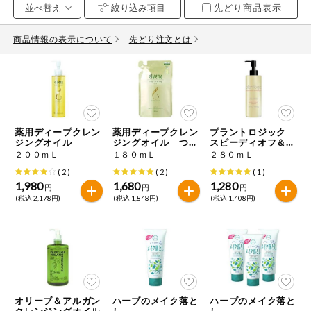
先どり商品表示
お気に入り注文
豆腐・納豆・
こんにゃく
商品情報の表示について
先どり注文とは
注文履歴注文
冷蔵おかず
特価情報
WEBカタログ
冷凍食品
ミールキット
薬用ディープクレン
薬用ディープクレン
プラントロジック
先着限定から探す
など
ジングオイル
ジングオイル つめ
スピーディオフ＆ク
アレルゲン情報
かえ用
ッションクレンジン
２００ｍＬ
１８０ｍＬ
２８０ｍＬ
グオイル
特定原材料と特定原材料に準ずるものが含まれていない商品
人気カテゴリ
(
2
)
(
2
)
(
1
)
麺類
を検索できます。
1,980
1,680
1,280
円
円
円
(税込 2,178円)
(税込 1,848円)
(税込 1,408円)
食品から探す
特定原材料
乾物・粉類
小麦
そば
卵
乳
家庭用品から探す
レトルト・缶
詰・瓶詰
落花生
えび
かに
くるみ
目的から探す
調味料・だ
し・油・ルー
オリーブ＆アルガン
ハーブのメイク落と
ハーブのメイク落と
クレンジングオイル
し
し