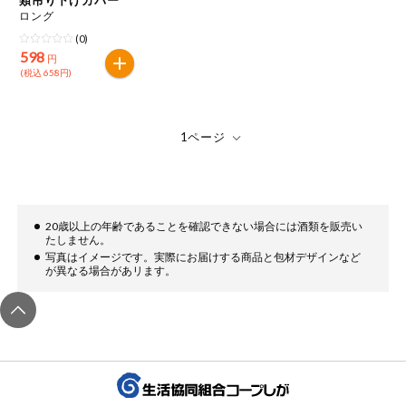
特定原材料に準ずるもの
ロング
おやつ
毎週自動お届け商品
アーモンド
あわび
いか
(0)
598
円
毎週自動お届け商品を確認する
(税込 658円)
飲料
いくら
オレンジ
カシューナッツ
酒・ノンアル
毎週自動お届け商品を修正する
キウイフルーツ
牛肉
ごま
コール
いつでも注文（毎週企画）
切り花・仏花
さけ
さば
ゼラチン
大豆
ティッシュ・
鶏肉
バナナ
豚肉
20歳以上の年齢であることを確認できない場合には酒類を販売い
トイレットペ
たしません。
専門ショップサイト
ーパー
写真はイメージです。実際にお届けする商品と包材デザインなど
が異なる場合があリます。
衛生・生理用
マカダミアナッツ
もも
やまいも
品
コープしがのサービス
りんご
キッチン用品
コープしがの情報サイト
アレルゲン情報は、商品企画時の情報のため、ご使用前には
洗濯・バス・
ご利用ガイド
トイレ用品
必ず商品パッケージの表示をご確認ください。