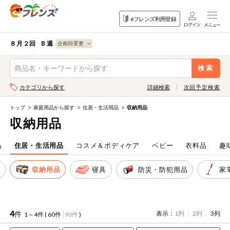
食品
家庭用品
目的
eフレンズ利用登録
から探す
から探す
から探す
検索条件を指定してください。全項目に条件を指定しなくて
果物
果物すべて
８月２回 Ｂ週
ログイン
も検索できます。
検索
野菜
キーワード
カテゴリから探す
詳細検索
次回予定検索
生協加入はこちら
肉・ハム・ソ
ーセージ
トップ
家庭用品から探す
住居・生活用品
収納用品
eフレンズとは
収納用品
キーワードをすべて含む
魚介・加工品
いずれかのキーワードを含む
登録から開始まで
品
住居・生活用品
コスメ＆ボディケア
ベビー
衣料品
趣
米・雑穀など
品
収納用品
寝具
防災・防犯用品
家
メーカー名
卵・牛乳・乳
先着限定
製品
注文番号注文
4
件
表示：
1列
2列
3列
1～4件 (
60件
90件
)
パン・ジャム
カテゴリ