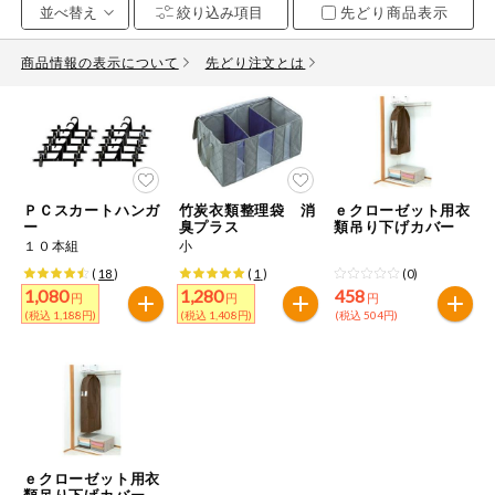
先どり商品表示
お気に入り注文
豆腐・納豆・
こんにゃく
商品情報の表示について
先どり注文とは
注文履歴注文
冷蔵おかず
特価情報
WEBカタログ
冷凍食品
ミールキット
ＰＣスカートハンガ
竹炭衣類整理袋 消
ｅクローゼット用衣
先着限定から探す
など
ー
臭プラス
類吊り下げカバー
アレルゲン情報
１０本組
小
特定原材料と特定原材料に準ずるものが含まれていない商品
人気カテゴリ
(
18
)
(
1
)
(0)
麺類
を検索できます。
1,080
1,280
458
円
円
円
(税込 1,188円)
(税込 1,408円)
(税込 504円)
食品から探す
特定原材料
乾物・粉類
小麦
そば
卵
乳
家庭用品から探す
レトルト・缶
詰・瓶詰
落花生
えび
かに
くるみ
目的から探す
調味料・だ
し・油・ルー
ｅクローゼット用衣
類吊り下げカバー