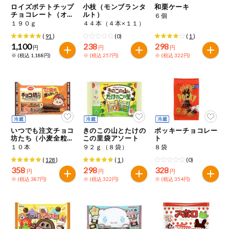
特定原材料に準ずるもの
ロイズポテトチップ
小枝（モンブランタ
和栗ケーキ
おやつ
チョコレート（オリ
ルト）
毎週自動お届け商品
６個
アーモンド
あわび
いか
ジナル）
１９０ｇ
４４本（４本×１１）
(
91
)
(0)
(
1
)
毎週自動お届け商品を確認する
飲料
1,100
238
298
いくら
オレンジ
カシューナッツ
円
円
円
※ (税込 1,188円)
※ (税込 257円)
※ (税込 322円)
酒・ノンアル
毎週自動お届け商品を修正する
キウイフルーツ
牛肉
ごま
コール
いつでも注文（毎週企画）
切り花・仏花
さけ
さば
ゼラチン
大豆
ティッシュ・
鶏肉
バナナ
豚肉
トイレットペ
いつでも注文チョコ
きのこの山とたけの
ポッキーチョコレー
専門ショップサイト
ーパー
坊たち（小麦全粒粉
この里袋アソート
ト
入り）
１０本
９２ｇ（８袋）
８袋
衛生・生理用
マカダミアナッツ
もも
やまいも
(
128
)
(
1
)
(0)
品
コープしがのサービス
358
298
328
円
円
円
りんご
※ (税込 387円)
※ (税込 322円)
※ (税込 354円)
キッチン用品
コープしがの情報サイト
アレルゲン情報は、商品企画時の情報のため、ご使用前には
洗濯・バス・
ご利用ガイド
トイレ用品
必ず商品パッケージの表示をご確認ください。