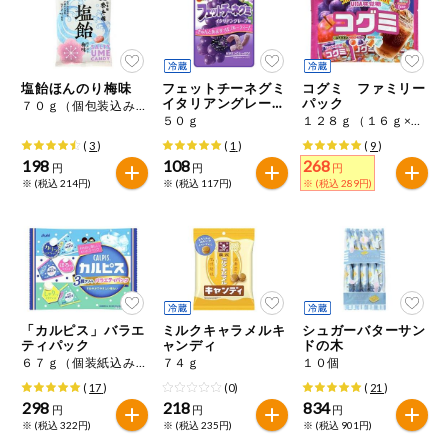
今週のお買い
得
コープ商品
塩飴ほんのり梅味
フェットチーネグミ
コグミ ファミリー
イタリアングレープ
パック
７０ｇ（個包装込み）
味
５０ｇ
１２８ｇ（１６ｇ×８）
今週の新登場
(
3
)
(
1
)
(
9
)
198
108
268
円
円
円
※ (税込 214円)
※ (税込 117円)
※ (税込 289円)
よりどりでお
トク
複数注文でお
トク
ポイントがも
らえる！
「カルピス」バラエ
ミルクキャラメルキ
シュガーバターサン
ティパック
ャンディ
ドの木
お弁当用商品
６７ｇ（個装紙込み）
７４ｇ
１０個
(
17
)
(0)
(
21
)
298
218
834
円
円
円
かんたん調理
※ (税込 322円)
※ (税込 235円)
※ (税込 901円)