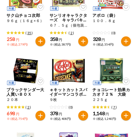
特定原材料に準ずるものは、お取引先から情報提供のあった
商品のリクエスト
住居・生活用
範囲でのお知らせです。
品
サク山チョコ次郎
サンリオキャラクタ
アポロ（袋）
ーズ キャラパキ
９６ｇ（１６ｇ×６）
１００．８ｇ
アプリのダウンロード
コスメ＆ボデ
（大袋）
６７．５ｇ（個包装込み）
ィケア
(
35
)
(
2
)
(0)
PC版サイトを表示
258
358
328
円
円
円
ベビー
※ (税込 279円)
※ (税込 387円)
※ (税込 354円)
テキスト注文サイトを表示
衣料品
お問い合わせ
趣味・娯楽
ブラックサンダー大
ｅキットカットスパ
チョコレート効果カ
ペット
人買いＢＯＸ
イダーマンコラボＮ
カオ７２％ 大袋
Ｙチーズケーキ味
２０本
９枚
２２５ｇ
(
2
)
(0)
(
7
)
先着限定企画
698
378
1,148
円
円
円
※ (税込 754円)
※ (税込 408円)
※ (税込 1,240円)
スマート・ワ
ン注文