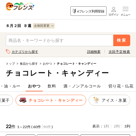
食品
家庭用品
目的
eフレンズ利用登録
から探す
から探す
から探す
検索条件を指定してください。全項目に条件を指定しなくて
果物
果物すべて
８月２回 Ｂ週
ログイン
も検索できます。
検索
野菜
キーワード
カテゴリから探す
詳細検索
次回予定検索
生協加入はこちら
肉・ハム・ソ
ーセージ
トップ
食品から探す
おやつ
チョコレート・キャンディー
eフレンズとは
チョコレート・キャンディー
キーワードをすべて含む
魚介・加工品
いずれかのキーワードを含む
登録から開始まで
・油・ルー
おやつ
飲料
酒・ノンアルコール
切り花・仏花
米・雑穀など
豆菓子
チョコレート・キャンディー
アイス・氷菓
メーカー名
卵・牛乳・乳
先着限定
製品
注文番号注文
22
件
表示：
1列
2列
3列
1～22件 (
60件
90件
)
パン・ジャム
カテゴリ