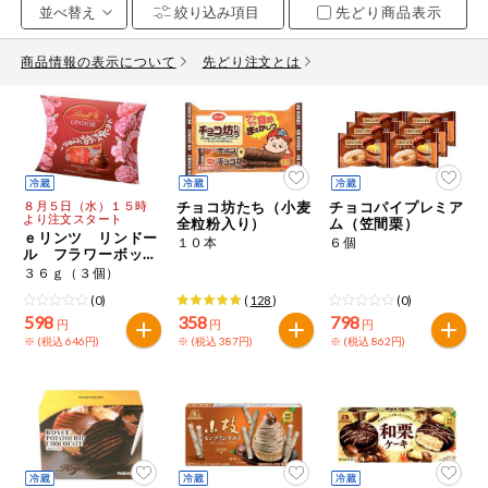
先どり商品表示
お気に入り注文
豆腐・納豆・
こんにゃく
商品情報の表示について
先どり注文とは
注文履歴注文
冷蔵おかず
特価情報
WEBカタログ
冷凍食品
ミールキット
８月５日（水）１５時
チョコ坊たち（小麦
チョコパイプレミア
先着限定から探す
より注文スタート
など
全粒粉入り）
ム（笠間栗）
アレルゲン情報
ｅリンツ リンドー
１０本
６個
ル フラワーボック
特定原材料と特定原材料に準ずるものが含まれていない商品
人気カテゴリ
スギフト
３６ｇ（３個）
麺類
を検索できます。
(0)
(
128
)
(0)
598
358
798
食品から探す
円
円
円
特定原材料
乾物・粉類
※ (税込 646円)
※ (税込 387円)
※ (税込 862円)
小麦
そば
卵
乳
家庭用品から探す
レトルト・缶
詰・瓶詰
落花生
えび
かに
くるみ
目的から探す
調味料・だ
し・油・ルー