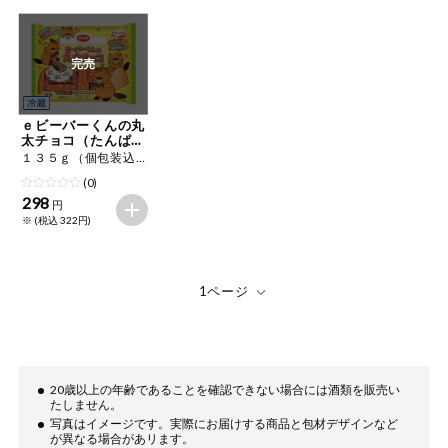
ミールキット
完売
組合員さんの
リクエスト
ｅビーバーくんの丸
よりすぐり
太チョコ（たんぱく
質、Ｃａ）
１３５ｇ（個包装込み）
(0)
オーガニック
298
円
※ (税込 322円)
ベビー・キッ
ズ関連
サプリメン
ト・栄養補助
食品
アレルゲン対
応
20歳以上の年齢であることを確認できない場合には酒類を販売い
たしません。
エシカル
写真はイメージです。実際にお届けする商品と包材デザインなど
が異なる場合があリます。