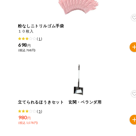
住居・生活用
商品のリクエスト
品
アプリのダウンロード
コスメ＆ボデ
粉なしニトリルゴム手袋
ィケア
１０枚入
PC版サイトを表示
(
1
)
ベビー
698
円
(税込 768円)
テキスト注文サイトを表示
衣料品
お問い合わせ
趣味・娯楽
ペット
立てられるほうきセット 玄関・ベランダ用
先着限定企画
(
5
)
980
円
(税込 1,078円)
スマート・ワ
ン注文