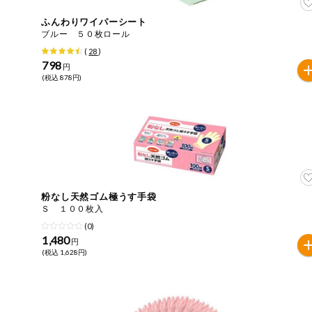
おやつ
毎週自動お届け商品
ふんわりワイパーシート
ブルー ５０枚ロール
アレルゲン情報は、商品企画時の情報のため、ご使用前に
特定原材料に準ずるものは、お取引先から情報提供のあっ
(
28
)
毎週自動お届け商品を確認する
飲料
798
円
(税込 878円)
酒・ノンアル
毎週自動お届け商品を修正する
コール
いつでも注文（毎週企画）
切り花・仏花
ティッシュ・
トイレットペ
専門ショップサイト
ーパー
粉なし天然ゴム極うす手袋
衛生・生理用
Ｓ １００枚入
品
コープしがのサービス
(0)
1,480
円
キッチン用品
(税込 1,628円)
コープしがの情報サイト
洗濯・バス・
ご利用ガイド
トイレ用品