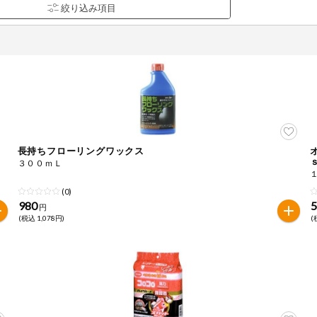
長持ちフローリングワックス
品を検索できます。
３００ｍＬ
(0)
980
円
花生
えび
かに
くるみ
(税込 1,078円)
(
ら
オレンジ
カシューナッツ
キウイフルー
バナナ
豚肉
マカダミアナッツ
もも