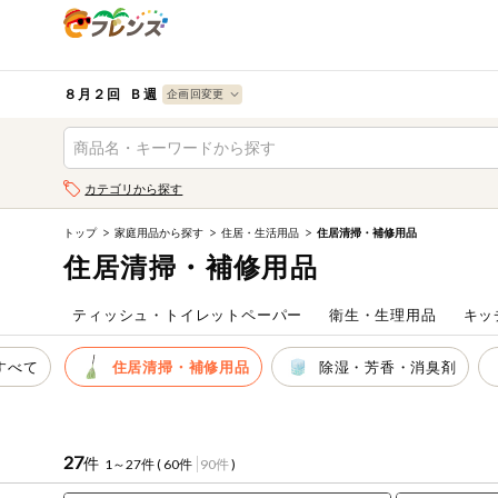
食品
から探す
検索条件を指定してください。全項目に条件を指定しなく
果物
果物すべて
８月２回 Ｂ週
ログイン
野菜
キーワード
カテゴリから探す
生協加入はこちら
肉・ハム・ソ
ーセージ
トップ
家庭用品から探す
住居・生活用品
住居清掃・補修用品
キーワードをすべて含む
eフレンズとは
住居清掃・補修用品
いずれかのキーワードを含む
魚介・加工品
登録から開始まで
ティッシュ・トイレットペーパー
衛生・生理用品
キッ
米・雑穀など
メーカー名
すべて
住居清掃・補修用品
除湿・芳香・消臭剤
卵・牛乳・乳
先着限定
製品
注文番号注文
27
件
1～27件 (
60件
90件
)
パン・ジャム
カテゴリ