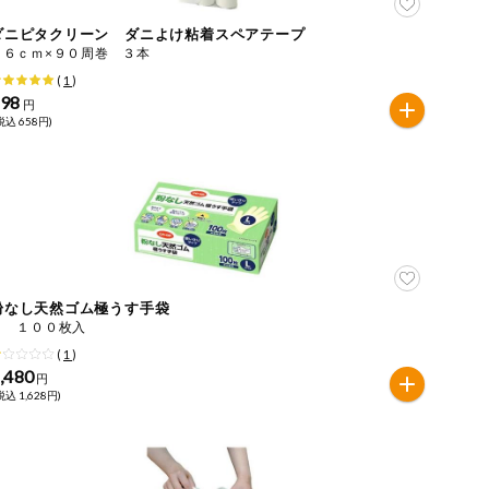
ダニピタクリーン ダニよけ粘着スペアテープ
１６ｃｍ×９０周巻 ３本
(
1
)
598
円
税込 658円)
粉なし天然ゴム極うす手袋
Ｌ １００枚入
(
1
)
,480
円
税込 1,628円)