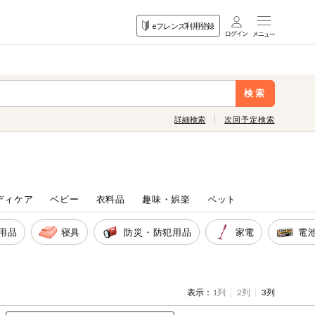
目的
eフレンズ利用登録
から探す
検索
詳細検索
次回予定検索
ディケア
ベビー
衣料品
趣味・娯楽
ペット
用品
寝具
防災・防犯用品
家電
電
表示：
1列
2列
3列