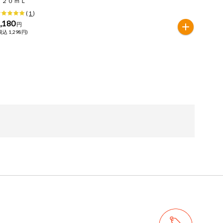
２２０ｍＬ
(
1
)
,180
円
税込 1,298円)