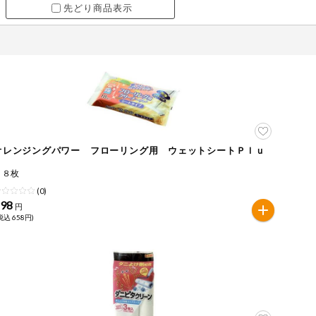
先どり商品表示
オレンジングパワー フローリング用 ウェットシートＰｌｕ
ｓ
１８枚
(0)
598
円
税込 658円)
ツ
牛肉
ごま
さけ
やまいも
りんご