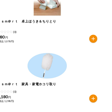
ｅｓｍ＠ｒｔ 卓上ほうき＆ちりとり
(0)
980
円
税込 1,078円)
ｅｓｍ＠ｒｔ 家具・家電ホコリ取り
(0)
,180
円
税込 1,298円)