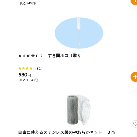
(税込 548円)
ミールキット
組合員さんの
リクエスト
よりすぐり
ｅｓｍ＠ｒｔ すき間ホコリ取り
オーガニック
(
1
)
980
ベビー・キッ
円
ズ関連
(税込 1,078円)
サプリメン
ト・栄養補助
食品
アレルゲン対
応
エシカル
自由に使えるステンレス製のやわらかネット ３ｍ