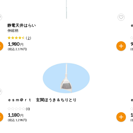
静電天井はらい
伸縮柄
(
2
)
1,980
円
(税込 2,178円)
(
ｅｓｍ＠ｒｔ 玄関ほうき＆ちりとり
(0)
1,180
1
円
(税込 1,298円)
(