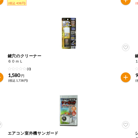
(税込 438円)
(
鍵穴のクリーナー
６０ｍＬ
(0)
1,580
円
(税込 1,738円)
(
エアコン室外機サンガード