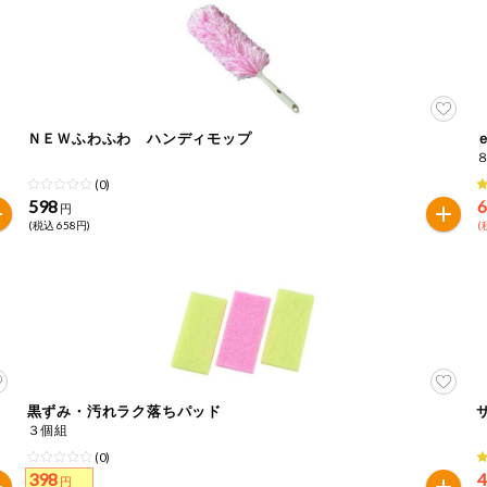
ＮＥＷふわふわ ハンディモップ
(0)
598
円
(税込 658円)
(
黒ずみ・汚れラク落ちパッド
３個組
(0)
398
円