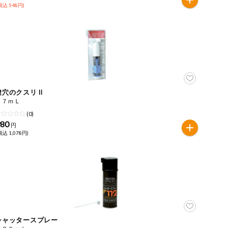
税込 548円)
鍵穴のクスリⅡ
１７ｍＬ
(0)
980
円
税込 1,078円)
シャッタースプレー