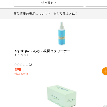
お気に入り注文
豆腐・納豆・
こんにゃく
商品情報の表示について
先どり注文とは
注文履歴注文
冷蔵おかず
特価情報
WEBカタログ
冷凍食品
ミールキット
先着限定から探す
アレルゲン情報
など
ｅすすぎのいらない洗面台クリーナー
特定原材料と特定原材料に準ずるものが含まれていない商
１５０ｍＬ
人気カテゴリ
麺類
特定原材料
(0)
398
円
食品から探す
小麦
そば
卵
乳
落
乾物・粉類
(税込 438円)
家庭用品から探す
レトルト・缶
特定原材料に準ずるもの
詰・瓶詰
アーモンド
あわび
いか
いく
目的から探す
調味料・だ
し・油・ルー
さば
ゼラチン
大豆
鶏肉