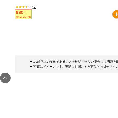
健康志向食品
(
2
)
880
円
(税込 968円)
推しコープ
20歳以上の年齢であることを確認できない場合には酒類を
写真はイメージです。実際にお届けする商品と包材デザイ