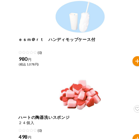
今週のお買い
得
コープ商品
ｅｓｍ＠ｒｔ ハンディモップケース付
今週の新登場
(0)
よりどりでお
980
円
トク
(税込 1,078円)
複数注文でお
トク
ポイントがも
らえる！
お弁当用商品
ハートの陶器洗いスポンジ
２４個入
かんたん調理
(0)
498
円