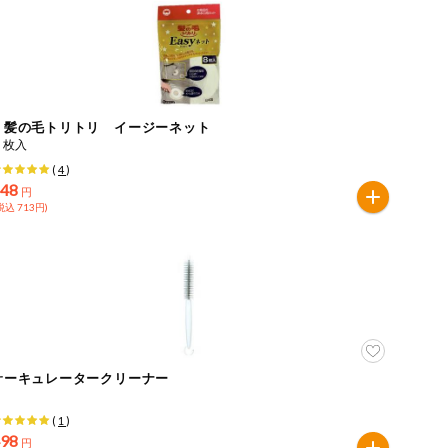
ｅ髪の毛トリトリ イージーネット
８枚入
(
4
)
648
円
税込 713円)
サーキュレータークリーナー
(
1
)
498
円