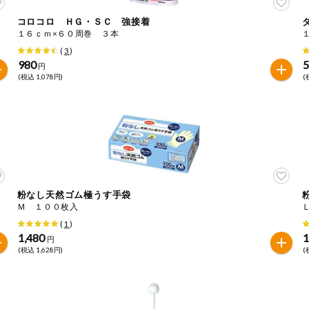
コロコロ ＨＧ・ＳＣ 強接着
１６ｃｍ×６０周巻 ３本
は必ず商品パッケージの表示をご確認ください。
た範囲でのお知らせです。
(
3
)
980
円
(税込 1,078円)
(
粉なし天然ゴム極うす手袋
Ｍ １００枚入
(
1
)
1,480
1
円
(税込 1,628円)
(