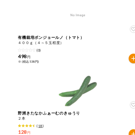
今週のお買い
得
コープ商品
有機栽培ボンジョールノ（トマト）
今週の新登場
４００ｇ（４～５玉程度）
(0)
498
よりどりでお
円
トク
※ (税込 538円)
複数注文でお
トク
ポイントがも
らえる！
お弁当用商品
野洲きたなかふぁーむのきゅうり
２本
かんたん調理
(
18
)
128
円