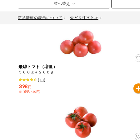
お気に入り注文
豆腐・納豆・
こんにゃく
商品情報の表示について
先どり注文とは
注文履歴注文
冷蔵おかず
特価情報
WEBカタログ
冷凍食品
ミールキット
先着限定から探す
アレルゲン情報
など
飛騨トマト（増量）
特定原材料と特定原材料に準ずるものが含まれていない商
５００ｇ＋２００ｇ
人気カテゴリ
麺類
(
13
)
特定原材料
398
円
※ (税込 430円)
食品から探す
小麦
そば
卵
乳
落
乾物・粉類
家庭用品から探す
レトルト・缶
特定原材料に準ずるもの
詰・瓶詰
アーモンド
あわび
いか
いく
目的から探す
調味料・だ
し・油・ルー
さば
ゼラチン
大豆
鶏肉