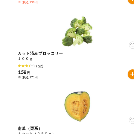
※ (税込 138円)
ミールキット
組合員さんの
リクエスト
よりすぐり
カット済みブロッコリー
オーガニック
１００ｇ
(
52
)
158
ベビー・キッ
円
ズ関連
※ (税込 171円)
サプリメン
ト・栄養補助
食品
アレルゲン対
応
エシカル
南瓜（栗系）
１カット（２５０ｇ）