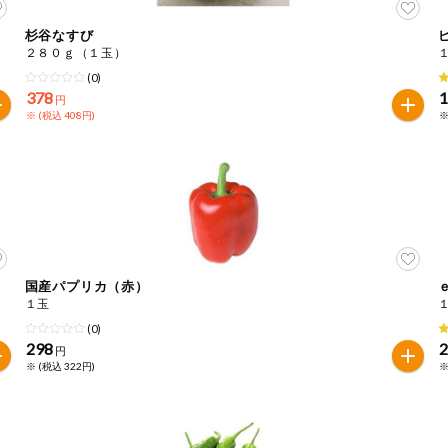
杉谷なすび
２８０ｇ（１玉）
(0)
378
円
※ (税込 408円)
※
国産パプリカ（赤）
１玉
(0)
298
円
※ (税込 322円)
※