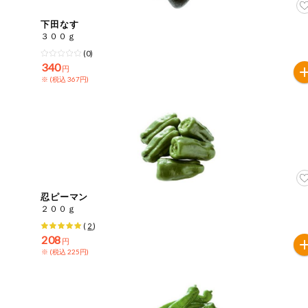
下田なす
３００ｇ
(0)
340
円
※ (税込 367円)
忍ピーマン
２００ｇ
(
2
)
208
円
※ (税込 225円)