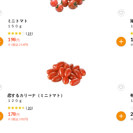
ミニトマト
１５０ｇ
(
19
)
198
円
※ (税込 214円)
※
恋するカリーナ（ミニトマト）
１２０ｇ
(
20
)
178
円
※ (税込 192円)
※