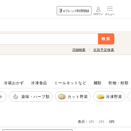
目的
eフレンズ利用登録
から探す
検索
詳細検索
次回予定検索
冷蔵おかず
冷凍食品
ミールキットなど
麺類
乾物・粉類
ト
薬味・ハーブ類
カット野菜
冷凍野菜
表示：
1列
2列
3列