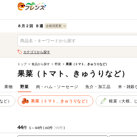
食品
から探す
検索条件を指定してください。全項目に条件を指定しなく
果物
果物すべて
８月２回 Ｂ週
ログイン
野菜
キーワード
カテゴリから探す
生協加入はこちら
肉・ハム・ソ
ーセージ
トップ
食品から探す
野菜
果菜（トマト、きゅうりなど）
キーワードをすべて含む
eフレンズとは
果菜（トマト、きゅうりなど）
いずれかのキーワードを含む
魚介・加工品
登録から開始まで
果物
野菜
肉・ハム・ソーセージ
魚介・加工品
米・雑穀
米・雑穀など
メーカー名
など）
果菜（トマト、きゅうりなど）
根菜（大根、
卵・牛乳・乳
先着限定
製品
注文番号注文
44
件
1～44件 (
60件
90件
)
パン・ジャム
カテゴリ