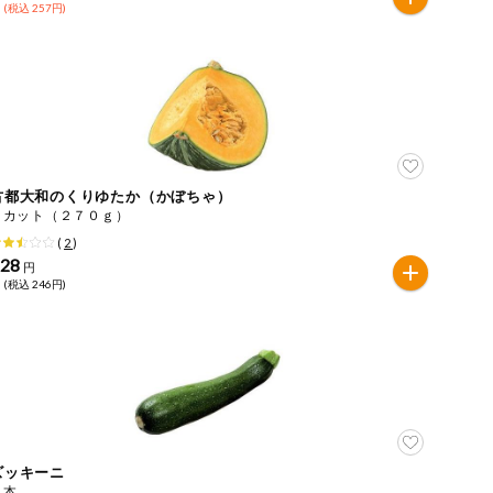
 (税込 257円)
古都大和のくりゆたか（かぼちゃ）
１カット（２７０ｇ）
(
2
)
228
円
 (税込 246円)
ズッキーニ
１本