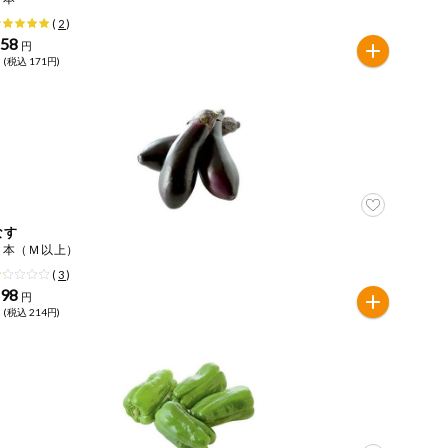
(
2
)
158
円
 (税込 171円)
なす
３本（Ｍ以上）
(
3
)
198
円
 (税込 214円)