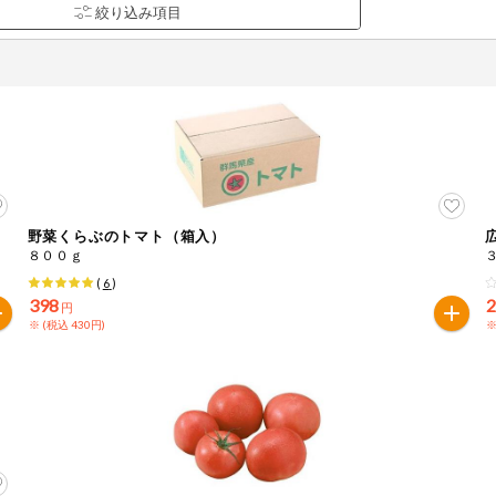
野菜くらぶのトマト（箱入）
品を検索できます。
８００ｇ
(
6
)
398
円
※ (税込 430円)
※
花生
えび
かに
くるみ
ら
オレンジ
カシューナッツ
キウイフルー
バナナ
豚肉
マカダミアナッツ
もも