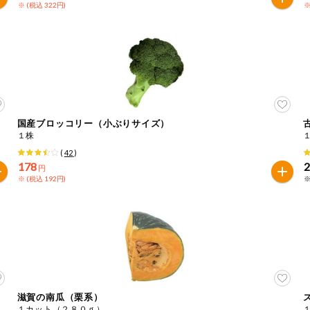
※ (税込 322円)
※
国産ブロッコリー（小ぶりサイズ）
１株
(
42
)
178
円
※ (税込 192円)
※
滋賀の南瓜（栗系）
１カット（２８０ｇ）