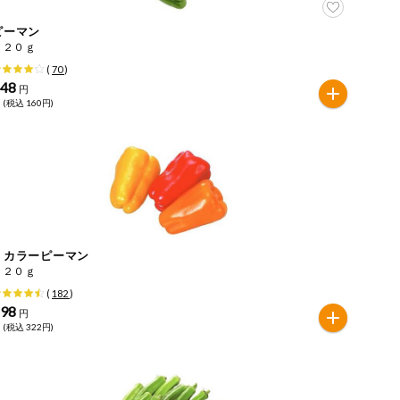
ピーマン
１２０ｇ
(
70
)
148
円
 (税込 160円)
ｅカラーピーマン
１２０ｇ
(
182
)
298
円
 (税込 322円)