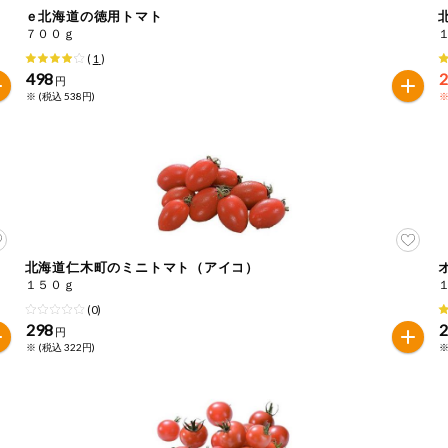
ｅ北海道の徳用トマト
７００ｇ
は必ず商品パッケージの表示をご確認ください。
(
1
)
た範囲でのお知らせです。
498
円
※ (税込 538円)
※
北海道仁木町のミニトマト（アイコ）
１５０ｇ
(0)
298
円
※ (税込 322円)
※