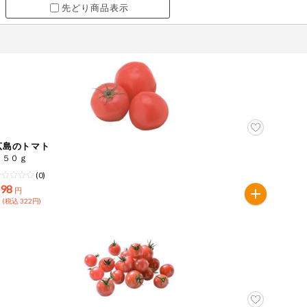
先どり商品表示
広島のトマト
３５０ｇ
(0)
298
円
 (税込 322円)
ツ
牛肉
ごま
さけ
やまいも
りんご