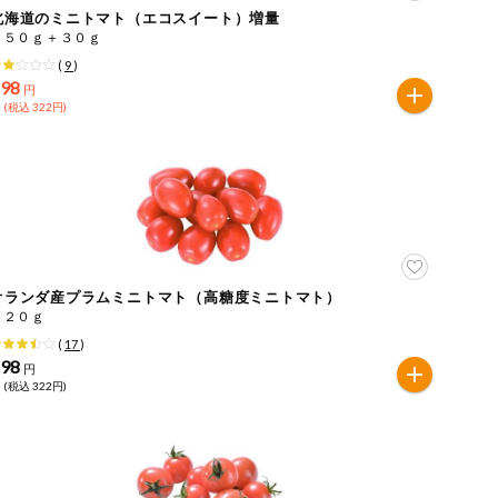
北海道のミニトマト（エコスイート）増量
１５０ｇ＋３０ｇ
(
9
)
298
円
 (税込 322円)
オランダ産プラムミニトマト（高糖度ミニトマト）
１２０ｇ
(
17
)
298
円
 (税込 322円)