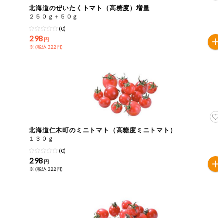
北海道のぜいたくトマト（高糖度）増量
おやつ
毎週自動お届け商品
２５０ｇ＋５０ｇ
アレルゲン情報は、商品企画時の情報のため、ご使用前に
(0)
特定原材料に準ずるものは、お取引先から情報提供のあっ
298
毎週自動お届け商品を確認する
円
飲料
※ (税込 322円)
酒・ノンアル
毎週自動お届け商品を修正する
コール
いつでも注文（毎週企画）
切り花・仏花
ティッシュ・
トイレットペ
専門ショップサイト
ーパー
北海道仁木町のミニトマト（高糖度ミニトマト）
１３０ｇ
衛生・生理用
(0)
品
コープしがのサービス
298
円
※ (税込 322円)
キッチン用品
コープしがの情報サイト
洗濯・バス・
ご利用ガイド
トイレ用品