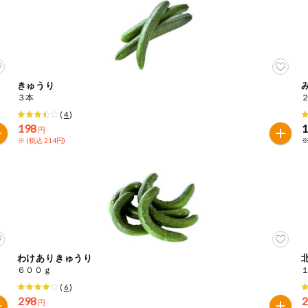
きゅうり
３本
(
4
)
198
円
※ (税込 214円)
※
わけありきゅうり
６００ｇ
(
6
)
298
円