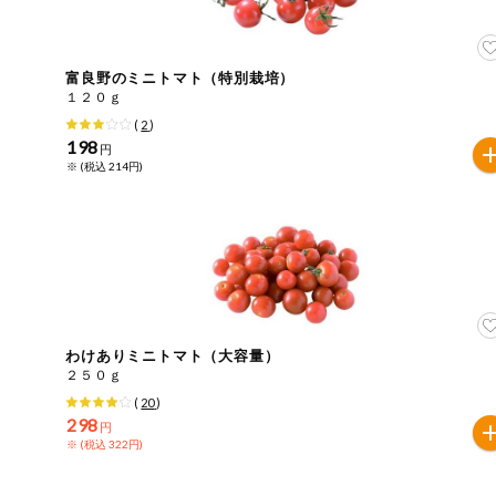
住居・生活用
商品のリクエスト
品
アプリのダウンロード
富良野のミニトマト（特別栽培）
コスメ＆ボデ
１２０ｇ
ィケア
(
2
)
PC版サイトを表示
198
円
ベビー
※ (税込 214円)
テキスト注文サイトを表示
衣料品
お問い合わせ
趣味・娯楽
ペット
わけありミニトマト（大容量）
２５０ｇ
先着限定企画
(
20
)
298
円
※ (税込 322円)
スマート・ワ
ン注文