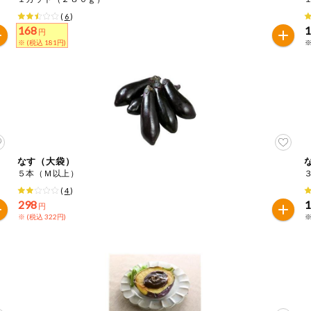
(
6
)
168
円
※ (税込 181円)
※
なす（大袋）
５本（Ｍ以上）
(
4
)
298
円
※ (税込 322円)
※