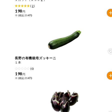
(
2
)
健康志向食品
198
円
※ (税込 214円)
推しコープ
長野の有機栽培ズッキーニ
１本
(0)
198
円
※ (税込 214円)