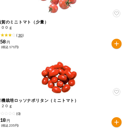
滋賀のミニトマト（少量）
１００ｇ
(
30
)
158
円
 (税込 171円)
有機栽培ロッソナポリタン（ミニトマト）
１２０ｇ
(0)
218
円
 (税込 235円)