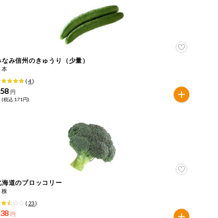
みなみ信州のきゅうり（少量）
２本
(
4
)
158
円
 (税込 171円)
北海道のブロッコリー
１株
(
23
)
238
円