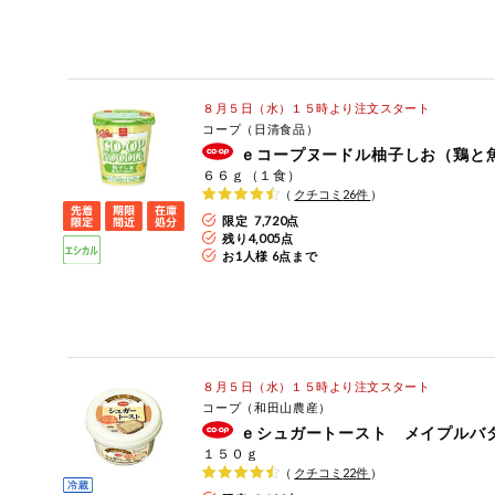
８月５日（水）１５時より注文スタート
コープ（日清食品）
ｅコープヌードル柚子しお（鶏と
６６ｇ（１食）
（
クチコミ
26
件
）
限定 7,720点
残り
4,005
点
お1人様 6点まで
８月５日（水）１５時より注文スタート
コープ（和田山農産）
ｅシュガートースト メイプルバ
１５０ｇ
（
クチコミ
22
件
）