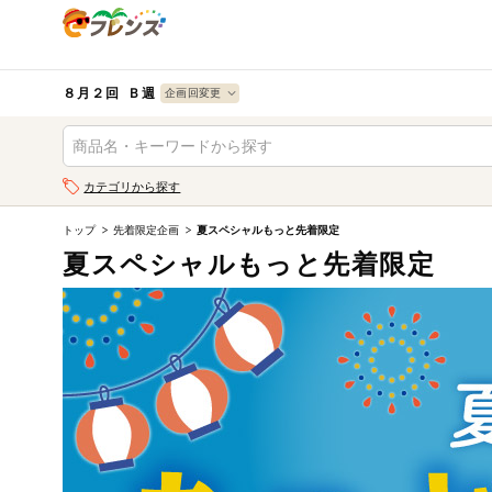
食品
から探す
検索条件を指定してください。全項目に条件を指定しなく
果物
果物すべて
８月２回 Ｂ週
ログイン
野菜
キーワード
カテゴリから探す
生協加入はこちら
肉・ハム・ソ
ーセージ
トップ
先着限定企画
夏スペシャルもっと先着限定
キーワードをすべて含む
eフレンズとは
夏スペシャルもっと先着限定
いずれかのキーワードを含む
魚介・加工品
登録から開始まで
米・雑穀など
メーカー名
卵・牛乳・乳
先着限定
製品
注文番号注文
パン・ジャム
カテゴリ