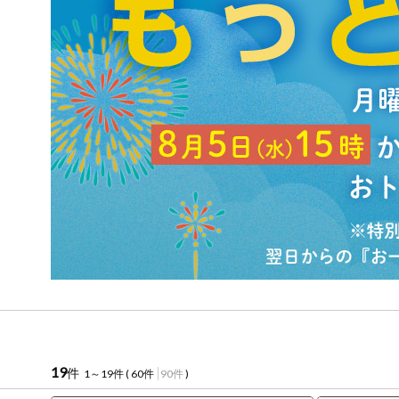
お気に入り注文
豆腐・納豆・
こんにゃく
注文履歴注文
冷蔵おかず
特価情報
WEBカタログ
冷凍食品
ミールキット
先着限定から探す
アレルゲン情報
など
特定原材料と特定原材料に準ずるものが含まれていない商
人気カテゴリ
麺類
特定原材料
食品から探す
小麦
そば
卵
乳
落
乾物・粉類
家庭用品から探す
レトルト・缶
特定原材料に準ずるもの
詰・瓶詰
アーモンド
あわび
いか
いく
目的から探す
調味料・だ
19
件
1～19件 (
60件
90件
)
し・油・ルー
さば
ゼラチン
大豆
鶏肉