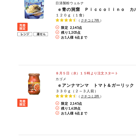
日清製粉ウェルナ
ミールキット
ｅ青の洞窟 Ｐｉｃｃｏｌｉｎｏ カ
１２０ｇ（１食）
（
クチコミ
7
件
）
組合員さんの
リクエスト
限定 2,145点
残り
1,205
点
お1人様 6点まで
よりすぐり
オーガニック
８月５日（水）１５時より注文スタート
ベビー・キッ
ズ関連
カゴメ
ｅアンナマンマ トマト＆ガーリック
サプリメン
３３０ｇ（２～３人前）
ト・栄養補助
（
クチコミ
2
件
）
食品
限定 2,145点
アレルゲン対
残り
1,628
点
応
お1人様 6点まで
エシカル