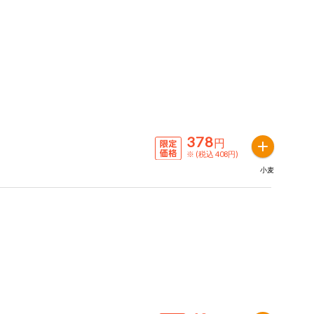
378
円
※ (税込 408円)
小麦