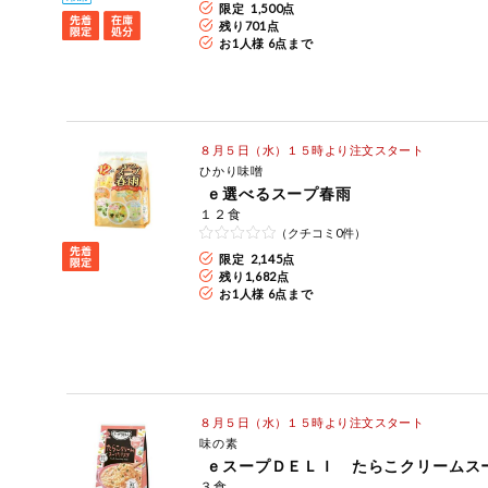
限定 1,500点
住居・生活用
商品のリクエスト
残り
701
点
品
お1人様 6点まで
アプリのダウンロード
コスメ＆ボデ
ィケア
PC版サイトを表示
ベビー
８月５日（水）１５時より注文スタート
ひかり味噌
テキスト注文サイトを表示
ｅ選べるスープ春雨
衣料品
１２食
（クチコミ0件）
お問い合わせ
限定 2,145点
趣味・娯楽
残り
1,682
点
お1人様 6点まで
ペット
先着限定企画
８月５日（水）１５時より注文スタート
味の素
スマート・ワ
ン注文
ｅスープＤＥＬＩ たらこクリームス
３食