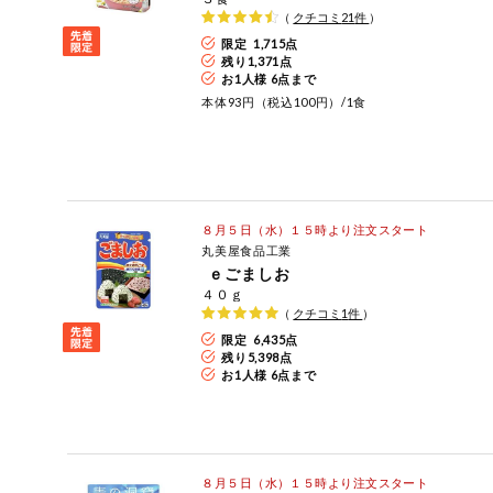
（
クチコミ
21
件
）
今週のお買い
得
限定 1,715点
残り
1,371
点
お1人様 6点まで
コープ商品
本体93円（税込100円）/1食
今週の新登場
よりどりでお
トク
８月５日（水）１５時より注文スタート
丸美屋食品工業
複数注文でお
ｅごましお
トク
４０ｇ
（
クチコミ
1
件
）
ポイントがも
限定 6,435点
らえる！
残り
5,398
点
お1人様 6点まで
お弁当用商品
かんたん調理
８月５日（水）１５時より注文スタート