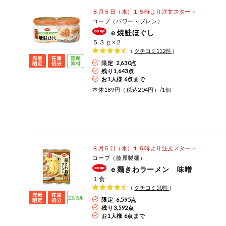
８月５日（水）１５時より注文スタート
健康志向食品
コープ（パワー・ブレン）
ｅ焼鮭ほぐし
推しコープ
５３ｇ×２
（
クチコミ
112
件
）
限定 2,630点
残り
1,643
点
お1人様 6点まで
本体189円（税込204円）/1個
８月５日（水）１５時より注文スタート
コープ（藤原製麺）
ｅ麺きわラーメン 味噌
１食
（
クチコミ
50
件
）
限定 6,595点
残り
3,592
点
お1人様 6点まで