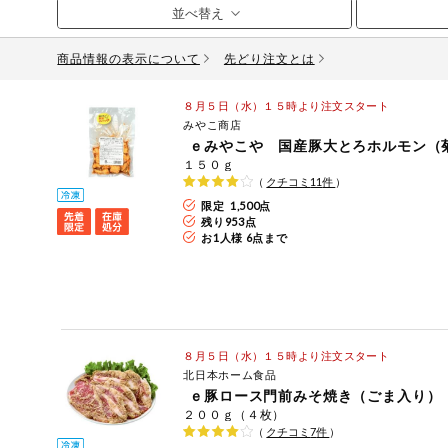
おやつ
毎週自動お届け商品
アレルゲン情報は、商品企画時の情報のため、ご使用前に
商品情報の表示について
先どり注文とは
特定原材料に準ずるものは、お取引先から情報提供のあっ
毎週自動お届け商品を確認する
飲料
８月５日（水）１５時より注文スタート
みやこ商店
酒・ノンアル
毎週自動お届け商品を修正する
ｅみやこや 国産豚大とろホルモン（
コール
１５０ｇ
（
クチコミ
11
件
）
いつでも注文（毎週企画）
切り花・仏花
限定 1,500点
残り
953
点
ティッシュ・
お1人様 6点まで
トイレットペ
専門ショップサイト
ーパー
衛生・生理用
品
コープしがのサービス
８月５日（水）１５時より注文スタート
キッチン用品
コープしがの情報サイト
北日本ホーム食品
ｅ豚ロース門前みそ焼き（ごま入り）
洗濯・バス・
２００ｇ（４枚）
ご利用ガイド
トイレ用品
（
クチコミ
7
件
）