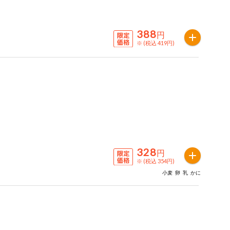
388
円
※ (税込 419円)
328
円
※ (税込 354円)
小麦
卵
乳
かに