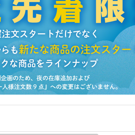
品を検索できます。
花生
えび
かに
くるみ
ら
オレンジ
カシューナッツ
キウイフルー
バナナ
豚肉
マカダミアナッツ
もも