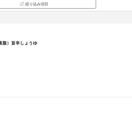
は必ず商品パッケージの表示をご確認ください。
た範囲でのお知らせです。
菊脂）旨辛しょうゆ