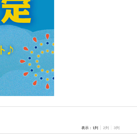
ツ
牛肉
ごま
さけ
表示：
1列
2列
3列
やまいも
りんご