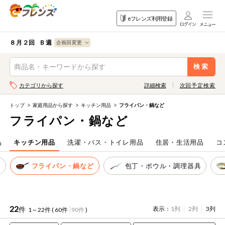
食品
家庭用品
目的
eフレンズ利用登録
から探す
から探す
から探す
検索条件を指定してください。全項目に条件を指定しなくて
果物
果物すべて
８月２回 Ｂ週
ログイン
も検索できます。
検索
野菜
キーワード
カテゴリから探す
詳細検索
次回予定検索
生協加入はこちら
肉・ハム・ソ
ーセージ
トップ
家庭用品から探す
キッチン用品
フライパン・鍋など
eフレンズとは
フライパン・鍋など
キーワードをすべて含む
魚介・加工品
いずれかのキーワードを含む
登録から開始まで
品
キッチン用品
洗濯・バス・トイレ用品
住居・生活用品
コ
米・雑穀など
剤
フライパン・鍋など
包丁・ボウル・調理器具
メーカー名
卵・牛乳・乳
先着限定
製品
注文番号注文
22
件
表示：
1列
2列
3列
1～22件 (
60件
90件
)
パン・ジャム
カテゴリ