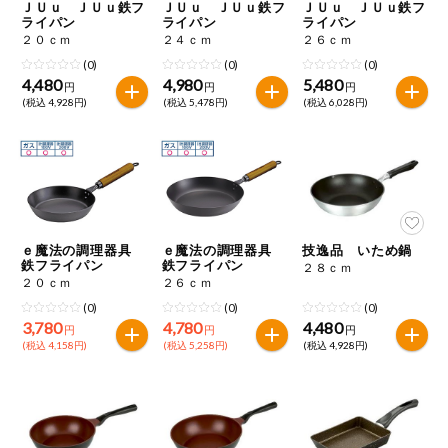
特定原材料に準ずるものは、お取引先から情報提供のあった
ＪＵｕ ＪＵｕ鉄フ
ＪＵｕ ＪＵｕ鉄フ
ＪＵｕ ＪＵｕ鉄フ
商品のリクエスト
住居・生活用
ライパン
ライパン
ライパン
範囲でのお知らせです。
品
２０ｃｍ
２４ｃｍ
２６ｃｍ
(0)
(0)
(0)
アプリのダウンロード
コスメ＆ボデ
4,480
4,980
5,480
円
円
円
ィケア
(税込 4,928円)
(税込 5,478円)
(税込 6,028円)
PC版サイトを表示
ベビー
テキスト注文サイトを表示
衣料品
お問い合わせ
ｅ魔法の調理器具
ｅ魔法の調理器具
技逸品 いため鍋
趣味・娯楽
鉄フライパン
鉄フライパン
２８ｃｍ
２０ｃｍ
２６ｃｍ
ペット
(0)
(0)
(0)
3,780
4,780
4,480
円
円
円
(税込 4,158円)
(税込 5,258円)
(税込 4,928円)
先着限定企画
スマート・ワ
ン注文