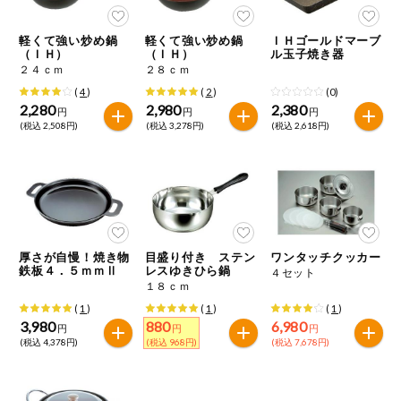
今週のお買い
得
軽くて強い炒め鍋
軽くて強い炒め鍋
ＩＨゴールドマーブ
（ＩＨ）
（ＩＨ）
ル玉子焼き器
２４ｃｍ
２８ｃｍ
コープ商品
(
4
)
(
2
)
(0)
2,280
2,980
2,380
円
円
円
今週の新登場
(税込 2,508円)
(税込 3,278円)
(税込 2,618円)
よりどりでお
トク
複数注文でお
トク
厚さが自慢！焼き物
目盛り付き ステン
ワンタッチクッカー
ポイントがも
鉄板４．５ｍｍⅡ
レスゆきひら鍋
４セット
らえる！
１８ｃｍ
(
1
)
(
1
)
(
1
)
お弁当用商品
3,980
880
6,980
円
円
円
(税込 4,378円)
(税込 968円)
(税込 7,678円)
かんたん調理