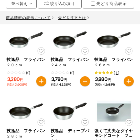
先どり商品表示
お気に入り注文
豆腐・納豆・
こんにゃく
商品情報の表示について
先どり注文とは
注文履歴注文
冷蔵おかず
特価情報
WEBカタログ
冷凍食品
ミールキット
技逸品 フライパン
技逸品 フライパン
技逸品 フライパン
先着限定から探す
など
２０ｃｍ
２４ｃｍ
２６ｃｍ
アレルゲン情報
(0)
(0)
(
1
)
特定原材料と特定原材料に準ずるものが含まれていない商品
人気カテゴリ
3,280
3,780
3,880
麺類
円
円
円
を検索できます。
(税込 3,608円)
(税込 4,158円)
(税込 4,268円)
食品から探す
特定原材料
乾物・粉類
小麦
そば
卵
乳
家庭用品から探す
レトルト・缶
詰・瓶詰
落花生
えび
かに
くるみ
目的から探す
調味料・だ
技逸品 フライパン
技逸品 ディープパ
強くて丈夫なダイヤ
し・油・ルー
ン
モンドコート フラ
２８ｃｍ
イパン