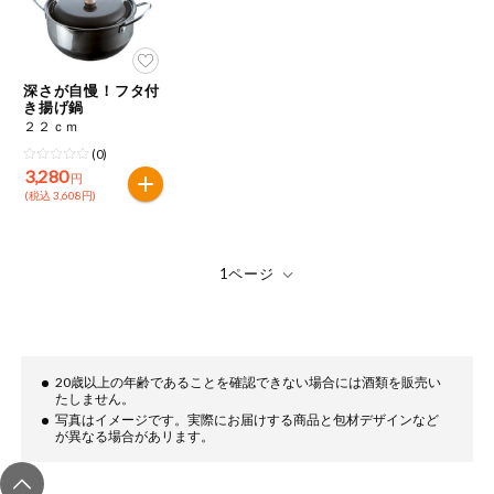
ミールキット
組合員さんの
深さが自慢！フタ付
リクエスト
き揚げ鍋
２２ｃｍ
よりすぐり
(0)
3,280
円
(税込 3,608円)
オーガニック
ベビー・キッ
ズ関連
サプリメン
ト・栄養補助
食品
20歳以上の年齢であることを確認できない場合には酒類を販売い
アレルゲン対
たしません。
応
写真はイメージです。実際にお届けする商品と包材デザインなど
が異なる場合があリます。
エシカル