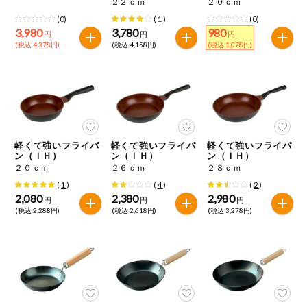
２２ｃｍ
２０ｃｍ
特定原材料に準ずるもの
おやつ
(0)
(
1
)
(0)
毎週自動お届け商品
アーモンド
あわび
いか
3,980
3,780
980
円
円
円
(税込 4,378円)
(税込 4,158円)
(税込 1,078円)
毎週自動お届け商品を確認する
飲料
いくら
オレンジ
カシューナッツ
酒・ノンアル
毎週自動お届け商品を修正する
キウイフルーツ
牛肉
ごま
コール
いつでも注文（毎週企画）
切り花・仏花
さけ
さば
ゼラチン
大豆
軽くて強いフライパ
軽くて強いフライパ
軽くて強いフライパ
ン（ＩＨ）
ン（ＩＨ）
ン（ＩＨ）
ティッシュ・
２０ｃｍ
２６ｃｍ
２８ｃｍ
鶏肉
バナナ
豚肉
トイレットペ
専門ショップサイト
ーパー
(
1
)
(
4
)
(
2
)
2,080
2,380
2,980
円
円
円
衛生・生理用
マカダミアナッツ
もも
やまいも
(税込 2,288円)
(税込 2,618円)
(税込 3,278円)
品
コープしがのサービス
りんご
キッチン用品
コープしがの情報サイト
アレルゲン情報は、商品企画時の情報のため、ご使用前には
洗濯・バス・
ご利用ガイド
トイレ用品
必ず商品パッケージの表示をご確認ください。