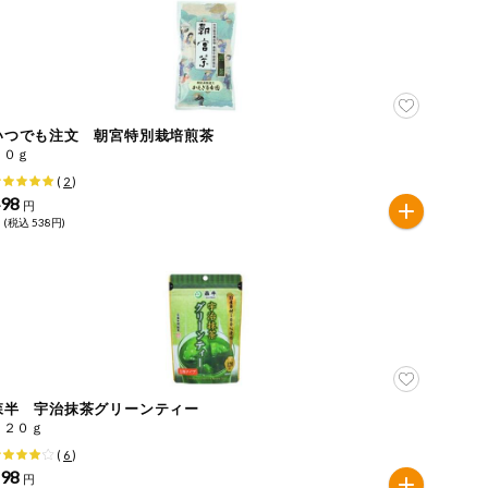
いつでも注文 朝宮特別栽培煎茶
８０ｇ
(
2
)
498
円
 (税込 538円)
森半 宇治抹茶グリーンティー
１２０ｇ
(
6
)
298
円