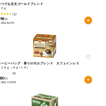
いつでも注文ゴールドブレンド
８０ｇ
(
5
)
798
円
 (税込 862円)
コーヒーバッグ 香りのモカブレンド カフェインレス
１２８ｇ（８ｇ×１６）
(0)
980
円
 (税込 1,058円)