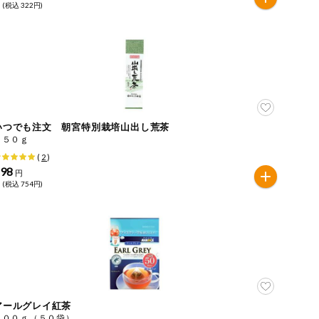
 (税込 322円)
いつでも注文 朝宮特別栽培山出し荒茶
１５０ｇ
(
2
)
698
円
 (税込 754円)
アールグレイ紅茶
１００ｇ（５０袋）