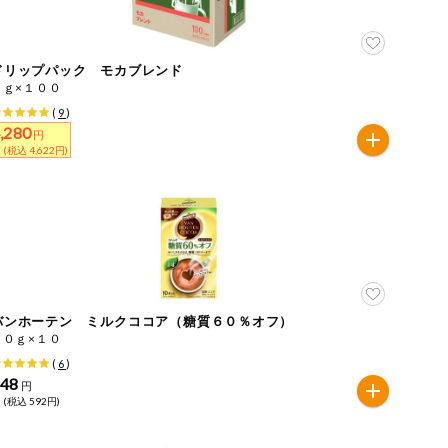
ドリップパック モカブレンド
７ｇ×１００
(
9
)
,280
円
 (税込 4,622円)
バンホーテン ミルクココア（糖質６０％オフ）
１０ｇ×１０
(
6
)
548
円
 (税込 592円)