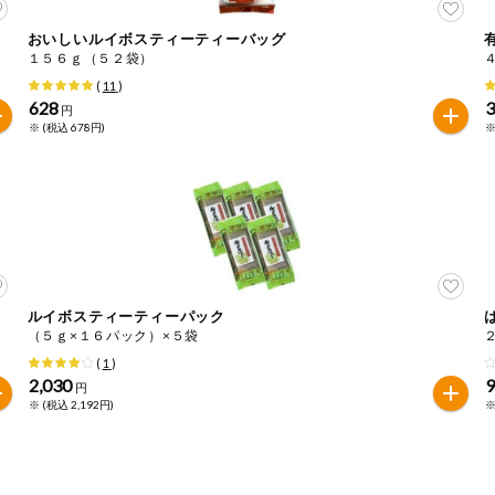
おいしいルイボスティーティーバッグ
１５６ｇ（５２袋）
(
11
)
628
円
※ (税込 678円)
※
ルイボスティーティーパック
（５ｇ×１６パック）×５袋
(
1
)
2,030
円
※ (税込 2,192円)
※