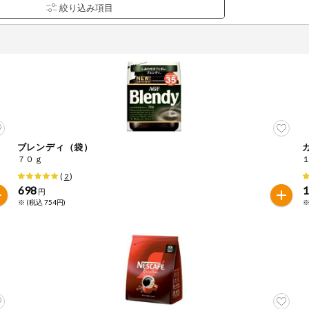
ブレンディ（袋）
品を検索できます。
７０ｇ
(
2
)
698
1
円
※ (税込 754円)
※
花生
えび
かに
くるみ
ら
オレンジ
カシューナッツ
キウイフルー
バナナ
豚肉
マカダミアナッツ
もも