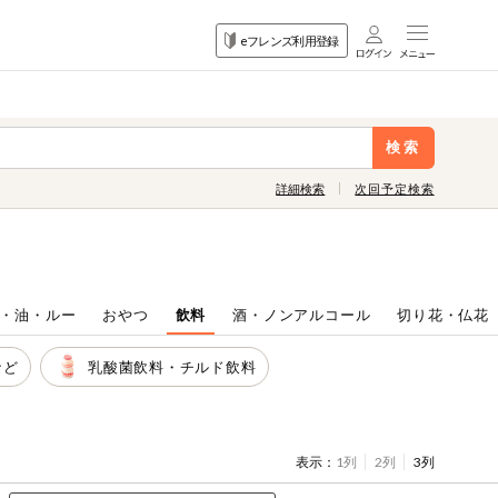
目的
eフレンズ利用登録
から探す
検索
詳細検索
次回予定検索
・油・ルー
おやつ
飲料
酒・ノンアルコール
切り花・仏花
など
乳酸菌飲料・チルド飲料
表示：
1列
2列
3列