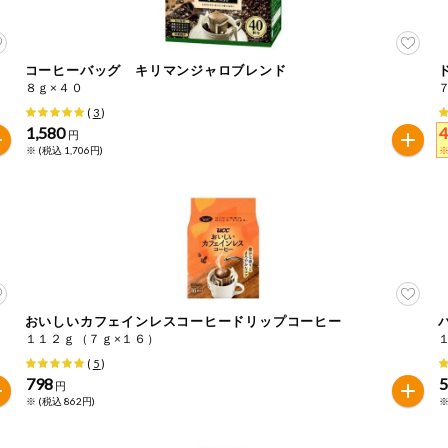
コーヒーバッグ キリマンジャロブレンド
８ｇ×４０
(
3
)
1,580
4
円
※ (税込 1,706円)
※
おいしいカフェインレスコーヒードリップコーヒー
１１２ｇ（７ｇ×１６）
(
5
)
798
円
※ (税込 862円)
※