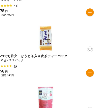
(
45
)
378
円
 (税込 408円)
いつでも注文 ほうじ茶入り麦茶ティーパック
１０ｇ×３２パック
(
8
)
598
円
 (税込 646円)