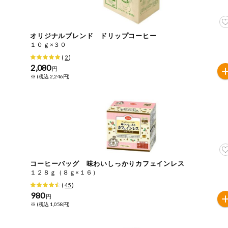
住居・生活用
商品のリクエスト
品
アプリのダウンロード
オリジナルブレンド ドリップコーヒー
コスメ＆ボデ
１０ｇ×３０
ィケア
(
2
)
PC版サイトを表示
2,080
円
ベビー
※ (税込 2,246円)
テキスト注文サイトを表示
衣料品
お問い合わせ
趣味・娯楽
ペット
コーヒーバッグ 味わいしっかりカフェインレス
１２８ｇ（８ｇ×１６）
先着限定企画
(
45
)
980
円
※ (税込 1,058円)
スマート・ワ
ン注文