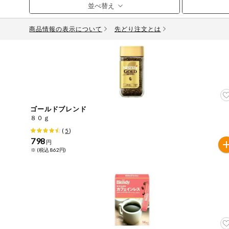
お気に入り注文
豆腐・納豆・
こんにゃく
商品情報の表示について
先どり注文とは
注文履歴注文
冷蔵おかず
特価情報
WEBカタログ
冷凍食品
ミールキット
先着限定から探す
アレルゲン情報
など
ゴールドブレンド
特定原材料と特定原材料に準ずるものが含まれていない商
８０ｇ
人気カテゴリ
麺類
(
5
)
特定原材料
798
円
※ (税込 862円)
食品から探す
小麦
そば
卵
乳
落
乾物・粉類
家庭用品から探す
レトルト・缶
特定原材料に準ずるもの
詰・瓶詰
アーモンド
あわび
いか
いく
目的から探す
調味料・だ
し・油・ルー
さば
ゼラチン
大豆
鶏肉