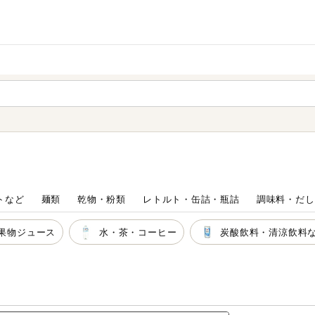
家庭用品
から探す
ても検索できます。
トなど
麺類
乾物・粉類
レトルト・缶詰・瓶詰
調味料・だし
果物ジュース
水・茶・コーヒー
炭酸飲料・清涼飲料