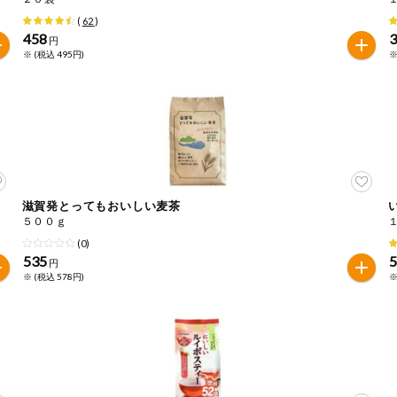
(
62
)
458
円
※ (税込 495円)
※
滋賀発とってもおいしい麦茶
５００ｇ
(0)
535
円
※ (税込 578円)
※