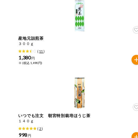
今週のお買い
得
コープ商品
産地元詰煎茶
今週の新登場
３００ｇ
(
11
)
1,380
よりどりでお
円
トク
※ (税込 1,490円)
複数注文でお
トク
ポイントがも
らえる！
お弁当用商品
いつでも注文 朝宮特別栽培ほうじ茶
１４０ｇ
かんたん調理
(
2
)
998
円