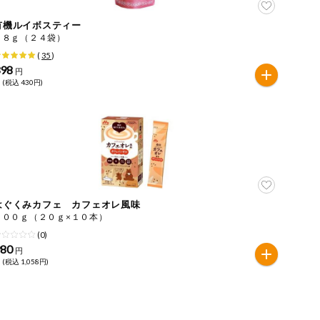
有機ルイボスティー
４８ｇ（２４袋）
(
35
)
398
円
 (税込 430円)
はぐくみカフェ カフェオレ風味
２００ｇ（２０ｇ×１０本）
(0)
980
円
 (税込 1,058円)