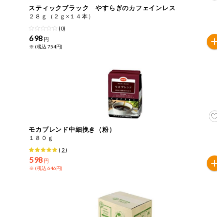
スティックブラック やすらぎのカフェインレス
おやつ
毎週自動お届け商品
２８ｇ（２ｇ×１４本）
アレルゲン情報は、商品企画時の情報のため、ご使用前に
(0)
特定原材料に準ずるものは、お取引先から情報提供のあっ
698
毎週自動お届け商品を確認する
円
飲料
※ (税込 754円)
酒・ノンアル
毎週自動お届け商品を修正する
コール
いつでも注文（毎週企画）
切り花・仏花
ティッシュ・
トイレットペ
専門ショップサイト
ーパー
モカブレンド中細挽き（粉）
１８０ｇ
衛生・生理用
(
2
)
品
コープしがのサービス
598
円
※ (税込 646円)
キッチン用品
コープしがの情報サイト
洗濯・バス・
ご利用ガイド
トイレ用品