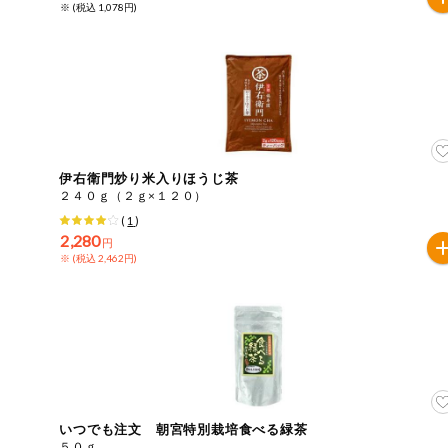
※ (税込 1,078円)
ミールキット
組合員さんの
リクエスト
よりすぐり
伊右衛門炒り米入りほうじ茶
オーガニック
２４０ｇ（２ｇ×１２０）
(
1
)
2,280
ベビー・キッ
円
ズ関連
※ (税込 2,462円)
サプリメン
ト・栄養補助
食品
アレルゲン対
応
エシカル
いつでも注文 朝宮特別栽培食べる緑茶
５０ｇ