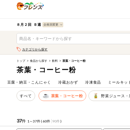
食品
から探す
検索条件を指定してください。全項目に条件を指定しなく
果物
果物すべて
８月２回 Ｂ週
ログイン
野菜
キーワード
カテゴリから探す
生協加入はこちら
肉・ハム・ソ
ーセージ
トップ
食品から探す
飲料
茶葉・コーヒー粉
キーワードをすべて含む
eフレンズとは
茶葉・コーヒー粉
いずれかのキーワードを含む
魚介・加工品
登録から開始まで
ム
豆腐・納豆・こんにゃく
冷蔵おかず
冷凍食品
ミールキッ
米・雑穀など
メーカー名
すべて
茶葉・コーヒー粉
野菜ジュース・
卵・牛乳・乳
先着限定
製品
注文番号注文
37
件
1～37件 (
60件
90件
)
パン・ジャム
カテゴリ