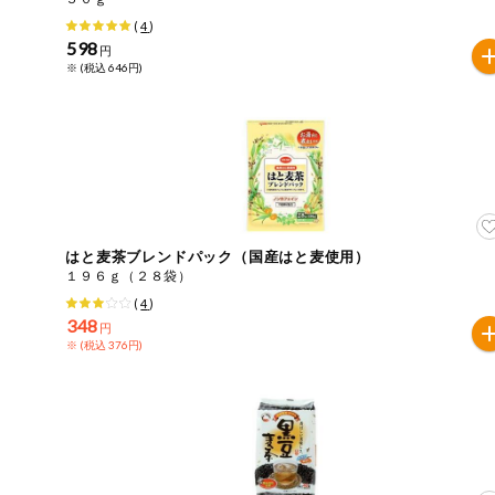
(
4
)
健康志向食品
598
円
※ (税込 646円)
推しコープ
はと麦茶ブレンドパック（国産はと麦使用）
１９６ｇ（２８袋）
(
4
)
348
円
※ (税込 376円)