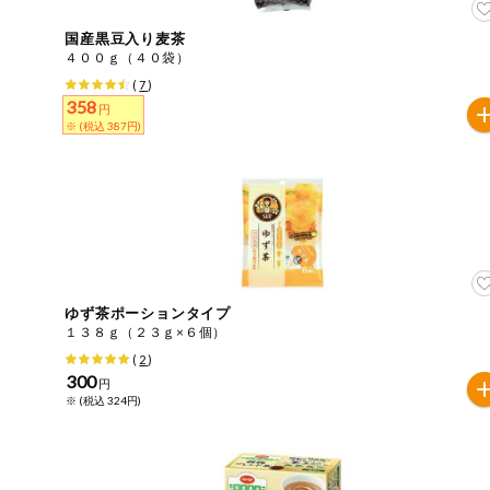
国産黒豆入り麦茶
４００ｇ（４０袋）
(
7
)
358
円
※ (税込 387円)
ゆず茶ポーションタイプ
１３８ｇ（２３ｇ×６個）
(
2
)
300
円
※ (税込 324円)