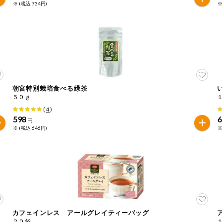
※ (税込 734円)
※
朝宮特別栽培食べる緑茶
５０ｇ
(
4
)
598
円
※ (税込 646円)
※
カフェインレス アールグレイティーバッグ
２０袋