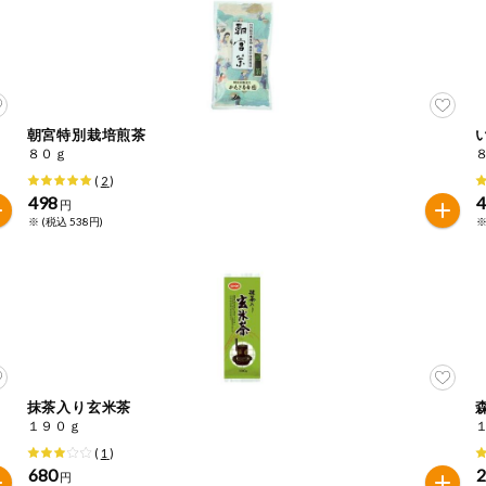
朝宮特別栽培煎茶
８０ｇ
(
2
)
498
円
※ (税込 538円)
※
抹茶入り玄米茶
１９０ｇ
(
1
)
680
円