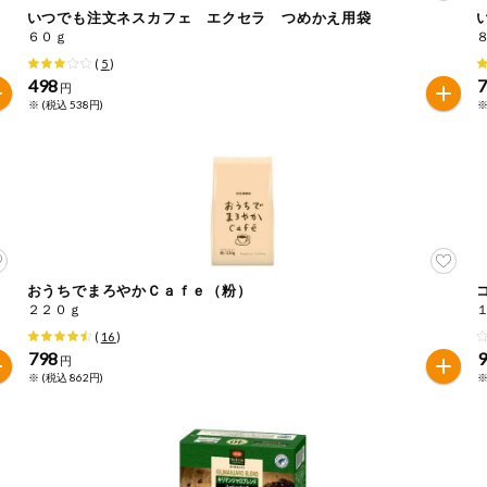
いつでも注文ネスカフェ エクセラ つめかえ用袋
６０ｇ
は必ず商品パッケージの表示をご確認ください。
(
5
)
た範囲でのお知らせです。
498
円
※ (税込 538円)
※
おうちでまろやかＣａｆｅ（粉）
２２０ｇ
(
16
)
798
円
※ (税込 862円)
※