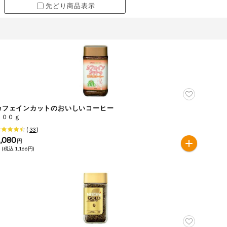
先どり商品表示
カフェインカットのおいしいコーヒー
１００ｇ
(
33
)
,080
円
 (税込 1,166円)
ツ
牛肉
ごま
さけ
やまいも
りんご